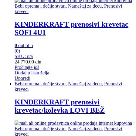
Bebi oprema i dečije stvari
,
Nameštaj za decu
,
Prenosivi
kreveci
KINDERKRAFT prenosivi krevetac
SOFI 4U1
0
out of 5
(0)
SKU: n/a
24,770.00
din
Pročitajte još
Dodaj u listu želja
Uporedi
Bebi oprema i dečije stvari
,
Nameštaj za decu
,
Prenosivi
kreveci
KINDERKRAFT prenosivi
krevetac/kolevka LOVI BEŽ
Bebi oprema i dečije stvari
,
Nameštaj za decu
,
Prenosivi
kreveci