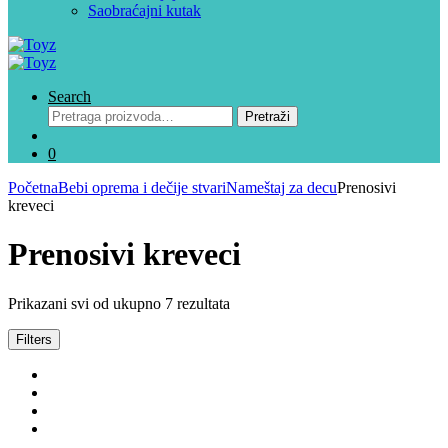
Saobraćajni kutak
Search
Pretraga
Pretraži
za:
0
Početna
Bebi oprema i dečije stvari
Nameštaj za decu
Prenosivi
kreveci
Prenosivi kreveci
Prikazani svi od ukupno 7 rezultata
Filters