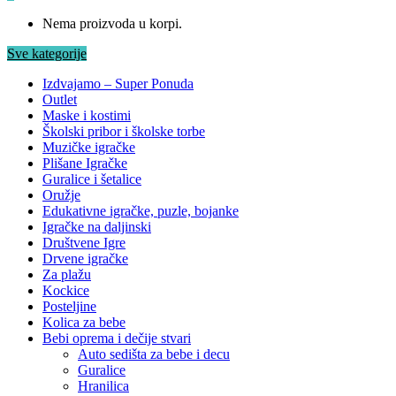
Nema proizvoda u korpi.
Sve kategorije
Izdvajamo – Super Ponuda
Outlet
Maske i kostimi
Školski pribor i školske torbe
Muzičke igračke
Plišane Igračke
Guralice i šetalice
Oružje
Edukativne igračke, puzle, bojanke
Igračke na daljinski
Društvene Igre
Drvene igračke
Za plažu
Kockice
Posteljine
Kolica za bebe
Bebi oprema i dečije stvari
Auto sedišta za bebe i decu
Guralice
Hranilica