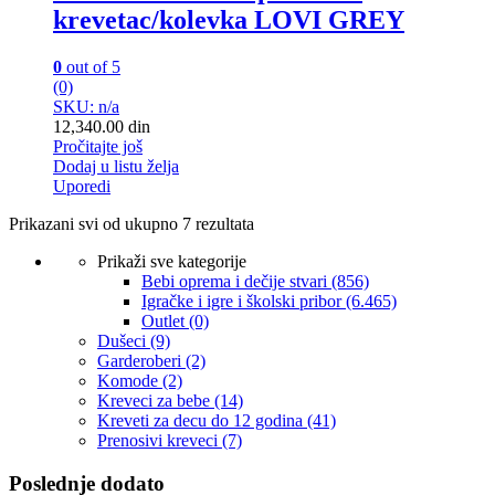
krevetac/kolevka LOVI GREY
0
out of 5
(0)
SKU: n/a
12,340.00
din
Pročitajte još
Dodaj u listu želja
Uporedi
Prikazani svi od ukupno 7 rezultata
Prikaži sve kategorije
Bebi oprema i dečije stvari
(856)
Igračke i igre i školski pribor
(6.465)
Outlet
(0)
Dušeci
(9)
Garderoberi
(2)
Komode
(2)
Kreveci za bebe
(14)
Kreveti za decu do 12 godina
(41)
Prenosivi kreveci
(7)
Poslednje dodato