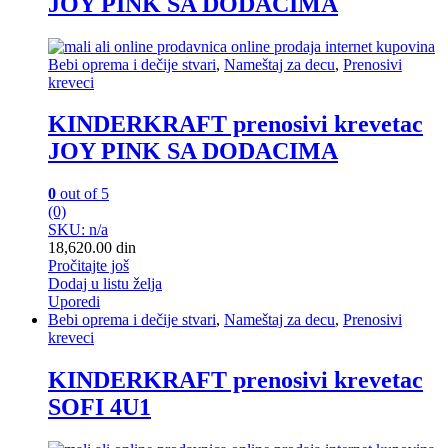
JOY PINK SA DODACIMA
Bebi oprema i dečije stvari
,
Nameštaj za decu
,
Prenosivi
kreveci
KINDERKRAFT prenosivi krevetac
JOY PINK SA DODACIMA
0
out of 5
(0)
SKU: n/a
18,620.00
din
Pročitajte još
Dodaj u listu želja
Uporedi
Bebi oprema i dečije stvari
,
Nameštaj za decu
,
Prenosivi
kreveci
KINDERKRAFT prenosivi krevetac
SOFI 4U1