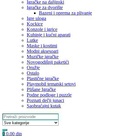
Igračke na daljinski
‎Igračke za dvorište
Bazeni i oprema za plivanje
Igre uloga
Kockice
Konzole i igrice
Kuhinje i kućni aparati
Lutke
Maske i kostimi
Modni aksesoari
Muzičke igračke
Novogodišnji paketići
Oružje
Ostalo
Plastične igračke
Playmobil tematski setovi
Plišane Igračke
Podne podloge i puzzle
Poznati dečji junaci
Saobraćajni kutak
Search
for:
0
0.00
din