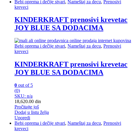
Bebi oprema i dečije stvari
,
Nameštaj za decu
,
Prenosivi
kreveci
KINDERKRAFT prenosivi krevetac
JOY BLUE SA DODACIMA
Bebi oprema i dečije stvari
,
Nameštaj za decu
,
Prenosivi
kreveci
KINDERKRAFT prenosivi krevetac
JOY BLUE SA DODACIMA
0
out of 5
(0)
SKU: n/a
18,620.00
din
Pročitajte još
Dodaj u listu želja
Uporedi
Bebi oprema i dečije stvari
,
Nameštaj za decu
,
Prenosivi
kreveci