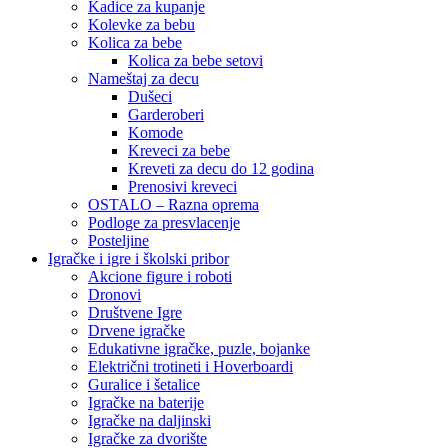
Kadice za kupanje
Kolevke za bebu
Kolica za bebe
Kolica za bebe setovi
Nameštaj za decu
Dušeci
Garderoberi
Komode
Kreveci za bebe
Kreveti za decu do 12 godina
Prenosivi kreveci
OSTALO – Razna oprema
Podloge za presvlacenje
Posteljine
Igračke i igre i školski pribor
Akcione figure i roboti
Dronovi
Društvene Igre
Drvene igračke
Edukativne igračke, puzle, bojanke
Električni trotineti i Hoverboardi
Guralice i šetalice
Igračke na baterije
Igračke na daljinski
‎Igračke za dvorište