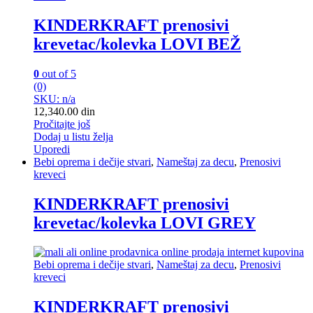
KINDERKRAFT prenosivi
krevetac/kolevka LOVI BEŽ
0
out of 5
(0)
SKU: n/a
12,340.00
din
Pročitajte još
Dodaj u listu želja
Uporedi
Bebi oprema i dečije stvari
,
Nameštaj za decu
,
Prenosivi
kreveci
KINDERKRAFT prenosivi
krevetac/kolevka LOVI GREY
Bebi oprema i dečije stvari
,
Nameštaj za decu
,
Prenosivi
kreveci
KINDERKRAFT prenosivi