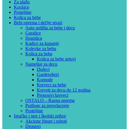
Za plažu
Kockice
Posteljine
Kolica za bebe
Bebi oprema i dečije stvari
Auto sedišta za bebe i decu
Guralice
Hranilica
Kadice za kupanje
Kolevke za bebu
Kolica za bebe
Kolica za bebe setovi
Nameštaj za decu
Dušeci
Garderoberi
Komode
Kreveci za bebe
Kreveti za decu do 12 godina
Prenosivi kreveci
OSTALO – Razna oprema
Podloge za presvlacenje
Posteljine
Igračke i igre i školski pribor
Akcione figure i roboti
Dronovi