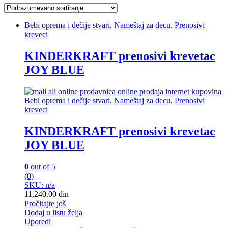
Bebi oprema i dečije stvari
,
Nameštaj za decu
,
Prenosivi
kreveci
KINDERKRAFT prenosivi krevetac
JOY BLUE
Bebi oprema i dečije stvari
,
Nameštaj za decu
,
Prenosivi
kreveci
KINDERKRAFT prenosivi krevetac
JOY BLUE
0
out of 5
(0)
SKU: n/a
11,240.00
din
Pročitajte još
Dodaj u listu želja
Uporedi