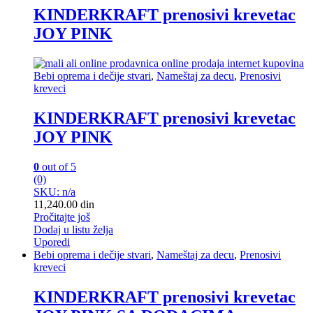
KINDERKRAFT prenosivi krevetac
JOY PINK
Bebi oprema i dečije stvari
,
Nameštaj za decu
,
Prenosivi
kreveci
KINDERKRAFT prenosivi krevetac
JOY PINK
0
out of 5
(0)
SKU: n/a
11,240.00
din
Pročitajte još
Dodaj u listu želja
Uporedi
Bebi oprema i dečije stvari
,
Nameštaj za decu
,
Prenosivi
kreveci
KINDERKRAFT prenosivi krevetac