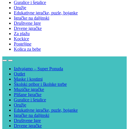
Guralice i šetalice
Oružje
Edukativne igračke, puzle, bojanke
Igračke na daljinski
Društvene Igre
Drvene igračke
Za plažu
Kockice
Posteljine
Kolica za bebe
Izdvajamo – Super Ponuda
Outlet
Maske i kostimi
Školski pribor i školske torbe
Muzičke igračke
Plišane Igračke
Guralice i šetalice
Oružje
Edukativne igračke, puzle, bojanke
Igračke na daljinski
Društvene Igre
Drvene igračke