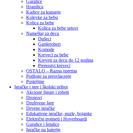
Guralice
Hranilica
Kadice za kupanje
Kolevke za bebu
Kolica za bebe
Kolica za bebe setovi
Nameštaj za decu
Dušeci
Garderoberi
Komode
Kreveci za bebe
Kreveti za decu do 12 godina
Prenosivi kreveci
OSTALO – Razna oprema
Podloge za presvlacenje
Posteljine
Igračke i igre i školski pribor
Akcione figure i roboti
Dronovi
Društvene Igre
Drvene igračke
Edukativne igračke, puzle, bojanke
Električni trotineti i Hoverboardi
Guralice i šetalice
Igračke na baterije