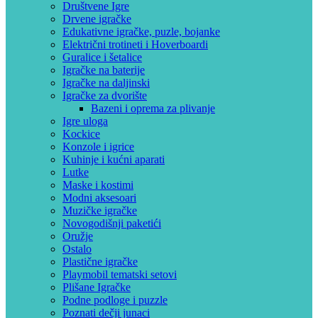
Društvene Igre
Drvene igračke
Edukativne igračke, puzle, bojanke
Električni trotineti i Hoverboardi
Guralice i šetalice
Igračke na baterije
Igračke na daljinski
‎Igračke za dvorište
Bazeni i oprema za plivanje
Igre uloga
Kockice
Konzole i igrice
Kuhinje i kućni aparati
Lutke
Maske i kostimi
Modni aksesoari
Muzičke igračke
Novogodišnji paketići
Oružje
Ostalo
Plastične igračke
Playmobil tematski setovi
Plišane Igračke
Podne podloge i puzzle
Poznati dečji junaci