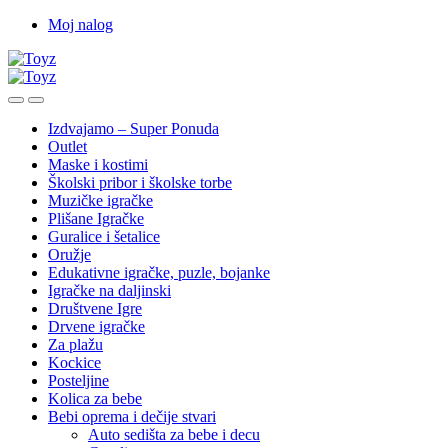
Skip
Skip
Moj nalog
to
to
navigation
content
Izdvajamo – Super Ponuda
Outlet
Maske i kostimi
Školski pribor i školske torbe
Muzičke igračke
Plišane Igračke
Guralice i šetalice
Oružje
Edukativne igračke, puzle, bojanke
Igračke na daljinski
Društvene Igre
Drvene igračke
Za plažu
Kockice
Posteljine
Kolica za bebe
Bebi oprema i dečije stvari
Auto sedišta za bebe i decu