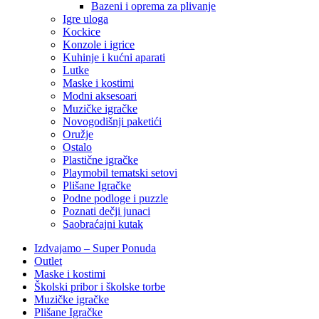
Bazeni i oprema za plivanje
Igre uloga
Kockice
Konzole i igrice
Kuhinje i kućni aparati
Lutke
Maske i kostimi
Modni aksesoari
Muzičke igračke
Novogodišnji paketići
Oružje
Ostalo
Plastične igračke
Playmobil tematski setovi
Plišane Igračke
Podne podloge i puzzle
Poznati dečji junaci
Saobraćajni kutak
Izdvajamo – Super Ponuda
Outlet
Maske i kostimi
Školski pribor i školske torbe
Muzičke igračke
Plišane Igračke