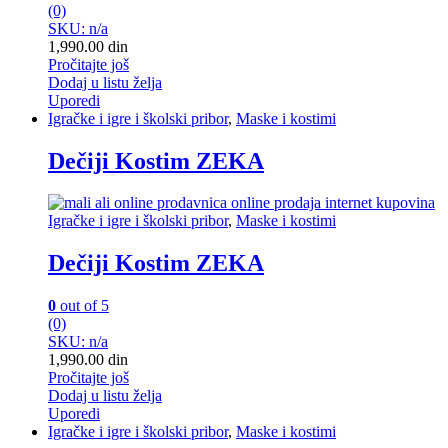
(0)
SKU: n/a
1,990.00
din
Pročitajte još
Dodaj u listu želja
Uporedi
Igračke i igre i školski pribor
,
Maske i kostimi
Dečiji Kostim ZEKA
Igračke i igre i školski pribor
,
Maske i kostimi
Dečiji Kostim ZEKA
0
out of 5
(0)
SKU: n/a
1,990.00
din
Pročitajte još
Dodaj u listu želja
Uporedi
Igračke i igre i školski pribor
,
Maske i kostimi