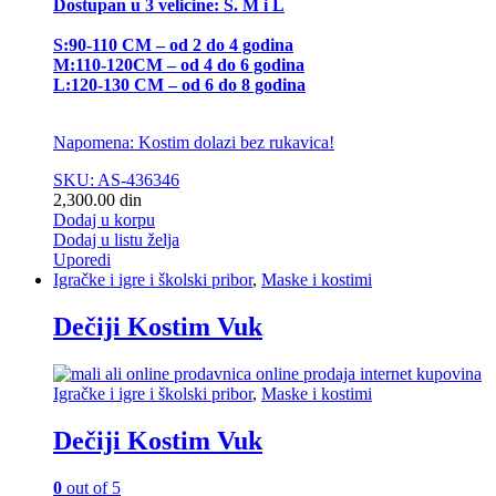
Dostupan u 3 velicine: S. M i L
S:90-110 CM – od 2 do 4 godina
M:110-120CM – od 4 do 6 godina
L:120-130 CM – od 6 do 8 godina
Napomena: Kostim dolazi bez rukavica!
SKU: AS-436346
2,300.00
din
Dodaj u korpu
Dodaj u listu želja
Uporedi
Igračke i igre i školski pribor
,
Maske i kostimi
Dečiji Kostim Vuk
Igračke i igre i školski pribor
,
Maske i kostimi
Dečiji Kostim Vuk
0
out of 5