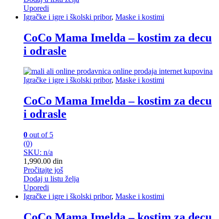
Uporedi
Igračke i igre i školski pribor
,
Maske i kostimi
CoCo Mama Imelda – kostim za decu
i odrasle
Igračke i igre i školski pribor
,
Maske i kostimi
CoCo Mama Imelda – kostim za decu
i odrasle
0
out of 5
(0)
SKU: n/a
1,990.00
din
Pročitajte još
Dodaj u listu želja
Uporedi
Igračke i igre i školski pribor
,
Maske i kostimi
CoCo Mama Imelda – kostim za decu