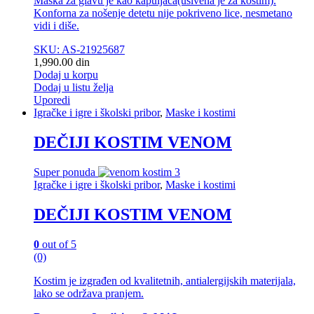
Maska za glavu je kao kapuljača(ušivena je za kostim).
Konforna za nošenje detetu nije pokriveno lice, nesmetano
vidi i diše.
SKU: AS-21925687
1,990.00
din
Dodaj u korpu
Dodaj u listu želja
Uporedi
Igračke i igre i školski pribor
,
Maske i kostimi
DEČIJI KOSTIM VENOM
Super ponuda
Igračke i igre i školski pribor
,
Maske i kostimi
DEČIJI KOSTIM VENOM
0
out of 5
(0)
Kostim je izgrađen od kvalitetnih, antialergijskih materijala,
lako se održava pranjem.