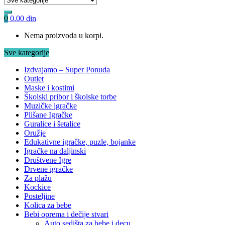
0
0.00
din
Nema proizvoda u korpi.
Sve kategorije
Izdvajamo – Super Ponuda
Outlet
Maske i kostimi
Školski pribor i školske torbe
Muzičke igračke
Plišane Igračke
Guralice i šetalice
Oružje
Edukativne igračke, puzle, bojanke
Igračke na daljinski
Društvene Igre
Drvene igračke
Za plažu
Kockice
Posteljine
Kolica za bebe
Bebi oprema i dečije stvari
Auto sedišta za bebe i decu