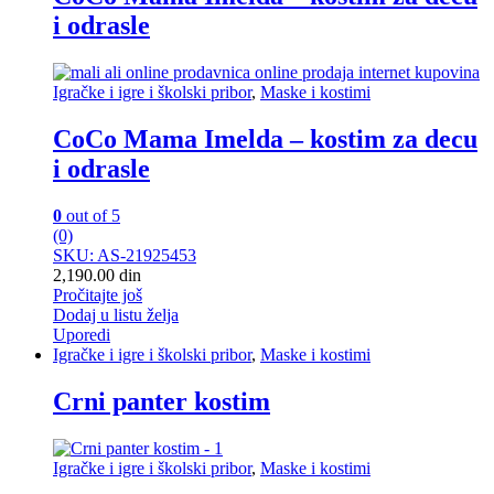
i odrasle
Igračke i igre i školski pribor
,
Maske i kostimi
CoCo Mama Imelda – kostim za decu
i odrasle
0
out of 5
(0)
SKU: AS-21925453
2,190.00
din
Pročitajte još
Dodaj u listu želja
Uporedi
Igračke i igre i školski pribor
,
Maske i kostimi
Crni panter kostim
Igračke i igre i školski pribor
,
Maske i kostimi