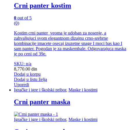
Crni panter kostim
0
out of 5
(0)
Kostim crni panter veoma je udoban za nosenje, a
zahvaljujuci svom elegantnom dizajnu crno-srebrne
kombinacije imacete osecaj izuzetne snage I moci bas kao I
sam panter. Pogodan je za maskembale. Odgovarajuca maska
je po ceni od 39e.
SKU: n/a
8,770.00
din
Dodaj u korpu
Dodaj u listu želja
Uporedi
Igračke i igre i školski pribor
,
Maske i kostimi
Crni panter maska
Igračke i igre i školski pribor
,
Maske i kostimi