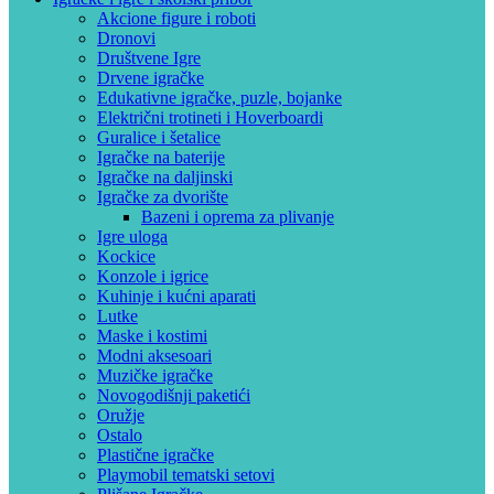
Akcione figure i roboti
Dronovi
Društvene Igre
Drvene igračke
Edukativne igračke, puzle, bojanke
Električni trotineti i Hoverboardi
Guralice i šetalice
Igračke na baterije
Igračke na daljinski
‎Igračke za dvorište
Bazeni i oprema za plivanje
Igre uloga
Kockice
Konzole i igrice
Kuhinje i kućni aparati
Lutke
Maske i kostimi
Modni aksesoari
Muzičke igračke
Novogodišnji paketići
Oružje
Ostalo
Plastične igračke
Playmobil tematski setovi