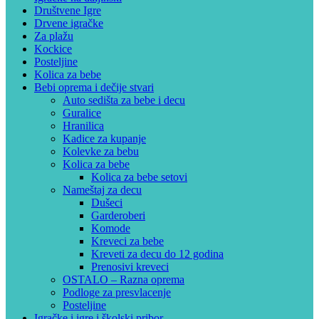
Društvene Igre
Drvene igračke
Za plažu
Kockice
Posteljine
Kolica za bebe
Bebi oprema i dečije stvari
Auto sedišta za bebe i decu
Guralice
Hranilica
Kadice za kupanje
Kolevke za bebu
Kolica za bebe
Kolica za bebe setovi
Nameštaj za decu
Dušeci
Garderoberi
Komode
Kreveci za bebe
Kreveti za decu do 12 godina
Prenosivi kreveci
OSTALO – Razna oprema
Podloge za presvlacenje
Posteljine
Igračke i igre i školski pribor