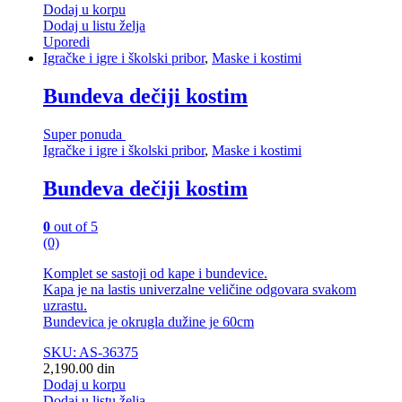
Dodaj u korpu
Dodaj u listu želja
Uporedi
Igračke i igre i školski pribor
,
Maske i kostimi
Bundeva dečiji kostim
Super ponuda
Igračke i igre i školski pribor
,
Maske i kostimi
Bundeva dečiji kostim
0
out of 5
(0)
Komplet se sastoji od kape i bundevice.
Kapa je na lastis univerzalne veličine odgovara svakom
uzrastu.
Bundevica je okrugla dužine je 60cm
SKU: AS-36375
2,190.00
din
Dodaj u korpu
Dodaj u listu želja