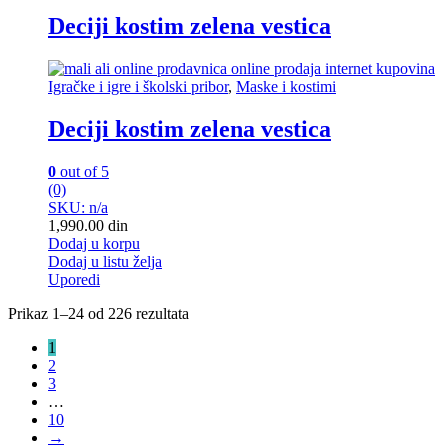
Deciji kostim zelena vestica
Igračke i igre i školski pribor
,
Maske i kostimi
Deciji kostim zelena vestica
0
out of 5
(0)
SKU: n/a
1,990.00
din
Dodaj u korpu
Dodaj u listu želja
Uporedi
Prikaz 1–24 od 226 rezultata
1
2
3
…
10
→