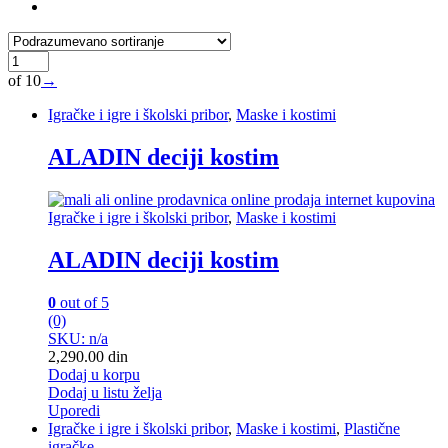
of 10
→
Igračke i igre i školski pribor
,
Maske i kostimi
ALADIN deciji kostim
Igračke i igre i školski pribor
,
Maske i kostimi
ALADIN deciji kostim
0
out of 5
(0)
SKU: n/a
2,290.00
din
Dodaj u korpu
Dodaj u listu želja
Uporedi
Igračke i igre i školski pribor
,
Maske i kostimi
,
Plastične
igračke