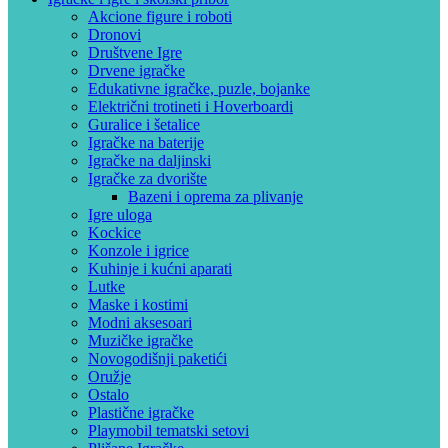
Akcione figure i roboti
Dronovi
Društvene Igre
Drvene igračke
Edukativne igračke, puzle, bojanke
Električni trotineti i Hoverboardi
Guralice i šetalice
Igračke na baterije
Igračke na daljinski
‎Igračke za dvorište
Bazeni i oprema za plivanje
Igre uloga
Kockice
Konzole i igrice
Kuhinje i kućni aparati
Lutke
Maske i kostimi
Modni aksesoari
Muzičke igračke
Novogodišnji paketići
Oružje
Ostalo
Plastične igračke
Playmobil tematski setovi