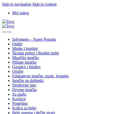
Skip to navigation
Skip to content
Moj nalog
Izdvajamo – Super Ponuda
Outlet
Maske i kostimi
Školski pribor i školske torbe
Muzičke igračke
Plišane Igračke
Guralice i šetalice
Oružje
Edukativne igračke, puzle, bojanke
Igračke na daljinski
Društvene Igre
Drvene igračke
Za plažu
Kockice
Posteljine
Kolica za bebe
Bebi oprema i dečije stvari