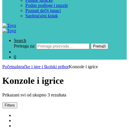
Plišane Igračke
Podne podloge i puzzle
Poznati dečji junaci
Saobraćajni kutak
Search
Pretraga za:
Pretraži
0
Početna
Igračke i igre i školski pribor
Konzole i igrice
Konzole i igrice
Prikazani svi od ukupno 3 rezultata
Filters