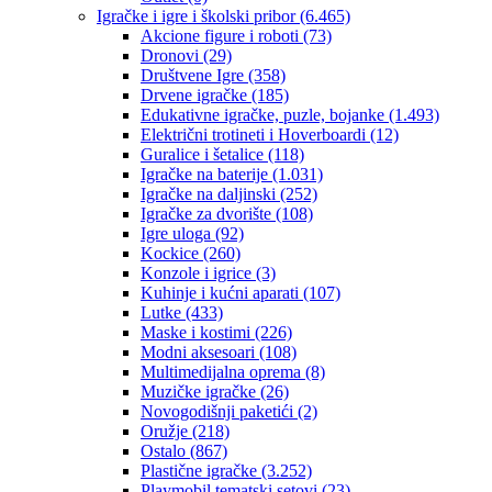
Igračke i igre i školski pribor
(6.465)
Akcione figure i roboti
(73)
Dronovi
(29)
Društvene Igre
(358)
Drvene igračke
(185)
Edukativne igračke, puzle, bojanke
(1.493)
Električni trotineti i Hoverboardi
(12)
Guralice i šetalice
(118)
Igračke na baterije
(1.031)
Igračke na daljinski
(252)
‎Igračke za dvorište
(108)
Igre uloga
(92)
Kockice
(260)
Konzole i igrice
(3)
Kuhinje i kućni aparati
(107)
Lutke
(433)
Maske i kostimi
(226)
Modni aksesoari
(108)
Multimedijalna oprema
(8)
Muzičke igračke
(26)
Novogodišnji paketići
(2)
Oružje
(218)
Ostalo
(867)
Plastične igračke
(3.252)
Playmobil tematski setovi
(23)