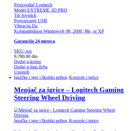
Proizvođač Logitech
Model EXTREME 3D PRO
Tip Joystick
Povezivanje USB
Vibracija Da
Kompatibilnost Windows® 98, 2000, Me, or XP
Garancija 24 meseca
SKU: n/a
9,780.00
din
Dodaj u korpu
Dodaj u listu želja
Uporedi
Igračke i igre i školski pribor
,
Konzole i igrice
Menjač za igrice – Logitech Gaming
Steering Wheel Driving
Igračke i igre i školski pribor
,
Konzole i igrice