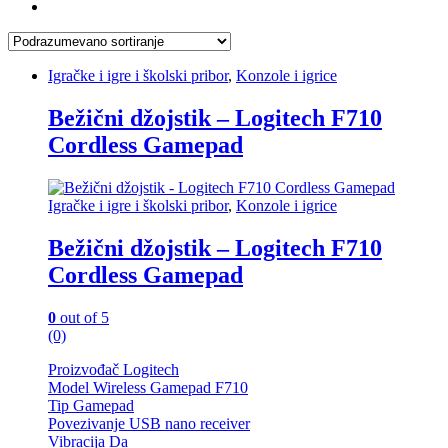
Igračke i igre i školski pribor
,
Konzole i igrice
Bežični džojstik – Logitech F710
Cordless Gamepad
Igračke i igre i školski pribor
,
Konzole i igrice
Bežični džojstik – Logitech F710
Cordless Gamepad
0
out of 5
(0)
Proizvođač Logitech
Model Wireless Gamepad F710
Tip Gamepad
Povezivanje USB nano receiver
Vibracija Da