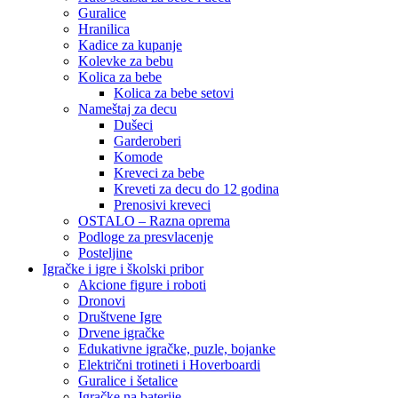
Guralice
Hranilica
Kadice za kupanje
Kolevke za bebu
Kolica za bebe
Kolica za bebe setovi
Nameštaj za decu
Dušeci
Garderoberi
Komode
Kreveci za bebe
Kreveti za decu do 12 godina
Prenosivi kreveci
OSTALO – Razna oprema
Podloge za presvlacenje
Posteljine
Igračke i igre i školski pribor
Akcione figure i roboti
Dronovi
Društvene Igre
Drvene igračke
Edukativne igračke, puzle, bojanke
Električni trotineti i Hoverboardi
Guralice i šetalice
Igračke na baterije