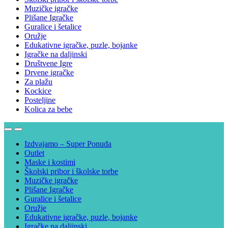
Muzičke igračke
Plišane Igračke
Guralice i šetalice
Oružje
Edukativne igračke, puzle, bojanke
Igračke na daljinski
Društvene Igre
Drvene igračke
Za plažu
Kockice
Posteljine
Kolica za bebe
Izdvajamo – Super Ponuda
Outlet
Maske i kostimi
Školski pribor i školske torbe
Muzičke igračke
Plišane Igračke
Guralice i šetalice
Oružje
Edukativne igračke, puzle, bojanke
Igračke na daljinski