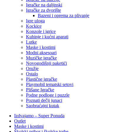
Igračke na daljinski
‎Igračke za dvorište
Bazeni i oprema za plivanje
Igre uloga
Kockice
Konzole i igrice
Kuhinje i kućni aparati
Lutke
Maske i kostimi
Modni aksesoari
Muzičke igračke
Novogodišnji paketići
Oružje
Ostalo
Plastične igračke
Playmobil tematski setovi
Plišane Igračke
Podne podloge i puzzle
Poznati dečji junaci
Saobraćajni kutak
Izdvajamo – Super Ponuda
Outlet
Maske i kostimi
Školski pribor i školske torbe