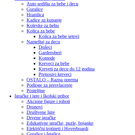
Auto sedišta za bebe i decu
Guralice
Hranilica
Kadice za kupanje
Kolevke za bebu
Kolica za bebe
Kolica za bebe setovi
Nameštaj za decu
Dušeci
Garderoberi
Komode
Kreveci za bebe
Kreveti za decu do 12 godina
Prenosivi kreveci
OSTALO – Razna oprema
Podloge za presvlacenje
Posteljine
Igračke i igre i školski pribor
Akcione figure i roboti
Dronovi
Društvene Igre
Drvene igračke
Edukativne igračke, puzle, bojanke
Električni trotineti i Hoverboardi
Guralice i šetalice