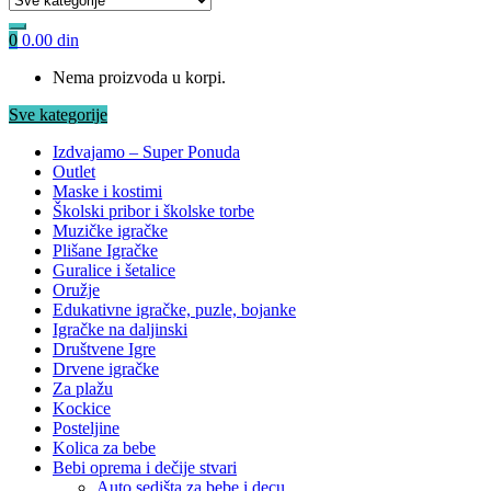
0
0.00
din
Nema proizvoda u korpi.
Sve kategorije
Izdvajamo – Super Ponuda
Outlet
Maske i kostimi
Školski pribor i školske torbe
Muzičke igračke
Plišane Igračke
Guralice i šetalice
Oružje
Edukativne igračke, puzle, bojanke
Igračke na daljinski
Društvene Igre
Drvene igračke
Za plažu
Kockice
Posteljine
Kolica za bebe
Bebi oprema i dečije stvari
Auto sedišta za bebe i decu