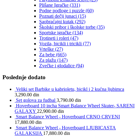
Plišane Igračke
(331)
Podne podloge i puzzle
(60)
Poznati dečji junaci
(15)
Saobraćajni kutak
(292)
Školski pribor i školske torbe
(35)
Sportske igračke
(134)
Trotineti i roleri
(47)
Vozila, bicikli i tricikli
(77)
Vrteške
(27)
Za bebe
(665)
Za plažu
(147)
Zvečke i glodalice
(94)
Poslednje dodato
Veliki set Barbike u kabrioletu, bicikl i 2 kućna ljubimca
3,290.00
din
Set golova za fudbal
3,790.00
din
Hoverboard 10 incha Smart Balance Wheel Skuter- SARENI
GALAXY
22,900.00
din
Smart Balance Wheel - Hoverboard CRNO CRVENI
17,880.00
din
Smart Balance Wheel - Hoverboard LJUBICASTA
GALAKSIJA
17,880.00
din