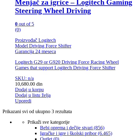
Menjač za igrice – Logitech Gaming
Steering Wheel Driving
0
out of 5
(0)
Proizvođač Logitech
Model Driving Force Shifter
Garancija 24 meseca
Logitech G29 or G920 Driving Force Racing Wheel
Games that support Logitech Driving Force Shifter
SKU: n/a
10,680.00
din
Dodaj u korpu
Dodaj u listu želja
Uporedi
Prikazani svi od ukupno 3 rezultata
Prikaži sve kategorije
Bebi oprema i dečije stvari
(856)
Igračke i igre i školski pribor
(6.465)
Outlet
(0)