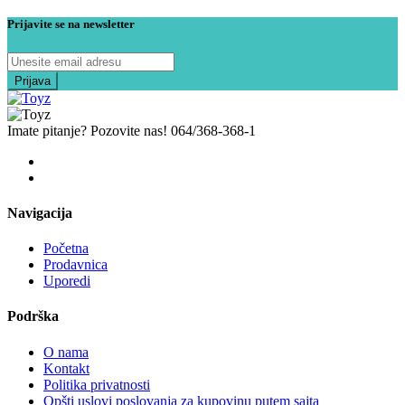
Prijavite se na newsletter
Imate pitanje? Pozovite nas!
064/368-368-1
Navigacija
Početna
Prodavnica
Uporedi
Podrška
O nama
Kontakt
Politika privatnosti
Opšti uslovi poslovanja za kupovinu putem sajta