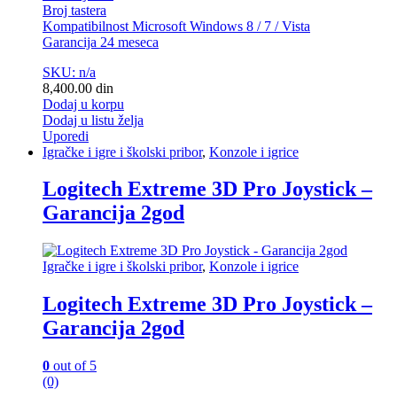
Broj tastera
Kompatibilnost Microsoft Windows 8 / 7 / Vista
Garancija 24 meseca
SKU: n/a
8,400.00
din
Dodaj u korpu
Dodaj u listu želja
Uporedi
Igračke i igre i školski pribor
,
Konzole i igrice
Logitech Extreme 3D Pro Joystick –
Garancija 2god
Igračke i igre i školski pribor
,
Konzole i igrice
Logitech Extreme 3D Pro Joystick –
Garancija 2god
0
out of 5
(0)