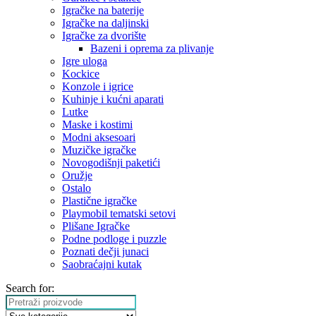
Igračke na baterije
Igračke na daljinski
‎Igračke za dvorište
Bazeni i oprema za plivanje
Igre uloga
Kockice
Konzole i igrice
Kuhinje i kućni aparati
Lutke
Maske i kostimi
Modni aksesoari
Muzičke igračke
Novogodišnji paketići
Oružje
Ostalo
Plastične igračke
Playmobil tematski setovi
Plišane Igračke
Podne podloge i puzzle
Poznati dečji junaci
Saobraćajni kutak
Search for: