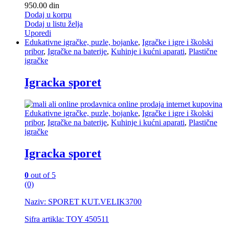
950.00
din
Dodaj u korpu
Dodaj u listu želja
Uporedi
Edukativne igračke, puzle, bojanke
,
Igračke i igre i školski
pribor
,
Igračke na baterije
,
Kuhinje i kućni aparati
,
Plastične
igračke
Igracka sporet
Edukativne igračke, puzle, bojanke
,
Igračke i igre i školski
pribor
,
Igračke na baterije
,
Kuhinje i kućni aparati
,
Plastične
igračke
Igracka sporet
0
out of 5
(0)
Naziv: SPORET KUT.VELIK3700
Sifra artikla: TOY 450511