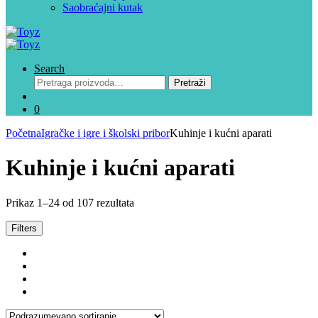
Saobraćajni kutak
Search
Pretraga
Pretraži
za:
0
Početna
Igračke i igre i školski pribor
Kuhinje i kućni aparati
Kuhinje i kućni aparati
Prikaz 1–24 od 107 rezultata
Filters