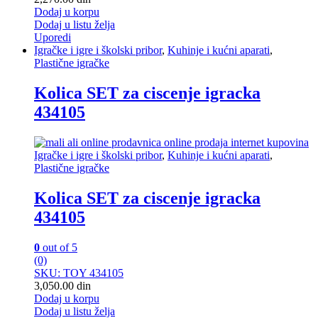
Dodaj u korpu
Dodaj u listu želja
Uporedi
Igračke i igre i školski pribor
,
Kuhinje i kućni aparati
,
Plastične igračke
Kolica SET za ciscenje igracka
434105
Igračke i igre i školski pribor
,
Kuhinje i kućni aparati
,
Plastične igračke
Kolica SET za ciscenje igracka
434105
0
out of 5
(0)
SKU: TOY 434105
3,050.00
din
Dodaj u korpu
Dodaj u listu želja