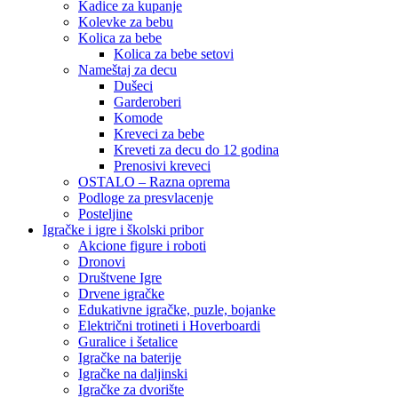
Kadice za kupanje
Kolevke za bebu
Kolica za bebe
Kolica za bebe setovi
Nameštaj za decu
Dušeci
Garderoberi
Komode
Kreveci za bebe
Kreveti za decu do 12 godina
Prenosivi kreveci
OSTALO – Razna oprema
Podloge za presvlacenje
Posteljine
Igračke i igre i školski pribor
Akcione figure i roboti
Dronovi
Društvene Igre
Drvene igračke
Edukativne igračke, puzle, bojanke
Električni trotineti i Hoverboardi
Guralice i šetalice
Igračke na baterije
Igračke na daljinski
‎Igračke za dvorište