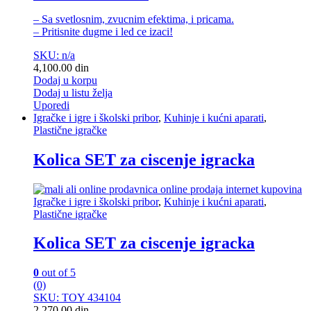
– Sa svetlosnim, zvucnim efektima, i pricama.
– Pritisnite dugme i led ce izaci!
SKU: n/a
4,100.00
din
Dodaj u korpu
Dodaj u listu želja
Uporedi
Igračke i igre i školski pribor
,
Kuhinje i kućni aparati
,
Plastične igračke
Kolica SET za ciscenje igracka
Igračke i igre i školski pribor
,
Kuhinje i kućni aparati
,
Plastične igračke
Kolica SET za ciscenje igracka
0
out of 5
(0)
SKU: TOY 434104
2,270.00
din