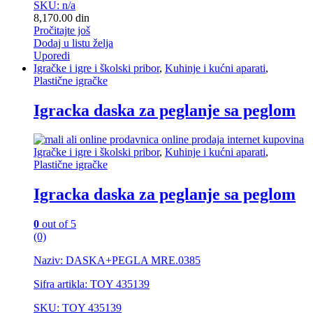
SKU: n/a
8,170.00
din
Pročitajte još
Dodaj u listu želja
Uporedi
Igračke i igre i školski pribor
,
Kuhinje i kućni aparati
,
Plastične igračke
Igracka daska za peglanje sa peglom
Igračke i igre i školski pribor
,
Kuhinje i kućni aparati
,
Plastične igračke
Igracka daska za peglanje sa peglom
0
out of 5
(0)
Naziv: DASKA+PEGLA MRE.0385
Sifra artikla: TOY 435139
SKU: TOY 435139