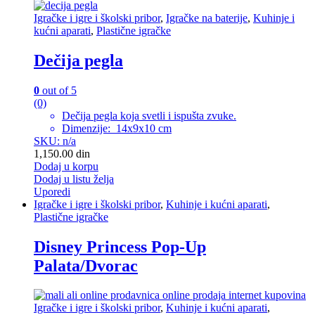
Igračke i igre i školski pribor
,
Igračke na baterije
,
Kuhinje i
kućni aparati
,
Plastične igračke
Dečija pegla
0
out of 5
(0)
Dečija pegla koja svetli i ispušta zvuke.
Dimenzije: 14x9x10 cm
SKU: n/a
1,150.00
din
Dodaj u korpu
Dodaj u listu želja
Uporedi
Igračke i igre i školski pribor
,
Kuhinje i kućni aparati
,
Plastične igračke
Disney Princess Pop-Up
Palata/Dvorac
Igračke i igre i školski pribor
,
Kuhinje i kućni aparati
,