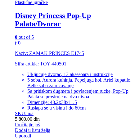
Plastične igračke
Disney Princess Pop-Up
Palata/Dvorac
0
out of 5
(0)
Naziv: ZAMAK PRINCES E1745
Sifra artikla: TOY 440501
Ukljucuje dvorac, 13 aksesoara i instrukcije
5 soba, Aurora kuhinja, Pepeljuga hol, Ariel kupatilo,
Belle soba za rucavanje
Sa pritiskom dugmeta i povlacenjem rucke, Pop-Up
Palata se prosiruje na dva nivoa
Dimenzije: 48.2x38x11.5
Raslapa se u visinu i do 60cm
SKU: n/a
5,800.00
din
Pročitajte još
Dodaj u listu želja
Uporedi