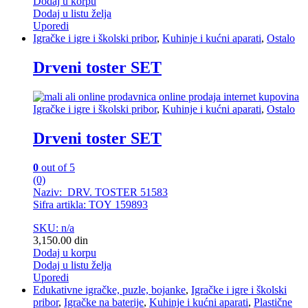
Dodaj u korpu
Dodaj u listu želja
Uporedi
Igračke i igre i školski pribor
,
Kuhinje i kućni aparati
,
Ostalo
Drveni toster SET
Igračke i igre i školski pribor
,
Kuhinje i kućni aparati
,
Ostalo
Drveni toster SET
0
out of 5
(0)
Naziv: DRV. TOSTER 51583
Sifra artikla: TOY 159893
SKU: n/a
3,150.00
din
Dodaj u korpu
Dodaj u listu želja
Uporedi
Edukativne igračke, puzle, bojanke
,
Igračke i igre i školski
pribor
,
Igračke na baterije
,
Kuhinje i kućni aparati
,
Plastične