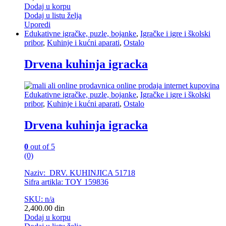
Dodaj u korpu
Dodaj u listu želja
Uporedi
Edukativne igračke, puzle, bojanke
,
Igračke i igre i školski
pribor
,
Kuhinje i kućni aparati
,
Ostalo
Drvena kuhinja igracka
Edukativne igračke, puzle, bojanke
,
Igračke i igre i školski
pribor
,
Kuhinje i kućni aparati
,
Ostalo
Drvena kuhinja igracka
0
out of 5
(0)
Naziv: DRV. KUHINJICA 51718
Sifra artikla: TOY 159836
SKU: n/a
2,400.00
din
Dodaj u korpu