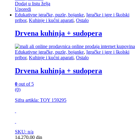
Dodaj u listu želja
Uporedi
Edukativne igračke, puzle, bojanke
,
Igračke i igre i školski
pribor
,
Kuhinje i kućni aparati
,
Ostalo
Drvena kuhinja + sudopera
Edukativne igračke, puzle, bojanke
,
Igračke i igre i školski
pribor
,
Kuhinje i kućni aparati
,
Ostalo
Drvena kuhinja + sudopera
0
out of 5
(0)
Sifra artikla: TOY 159295
SKU: n/a
14,270.00
din