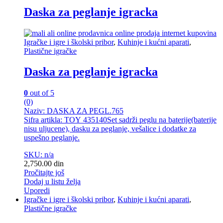
Daska za peglanje igracka
Igračke i igre i školski pribor
,
Kuhinje i kućni aparati
,
Plastične igračke
Daska za peglanje igracka
0
out of 5
(0)
Naziv: DASKA ZA PEGL.765
Sifra artikla: TOY 435140Set sadrži peglu na baterije(baterije
nisu uljucene), dasku za peglanje, vešalice i dodatke za
uspešno peglanje.
SKU: n/a
2,750.00
din
Pročitajte još
Dodaj u listu želja
Uporedi
Igračke i igre i školski pribor
,
Kuhinje i kućni aparati
,
Plastične igračke