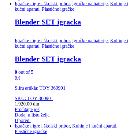
Igračke i igre i školski pribor
,
Igračke na baterije
,
Kuhinje i
kućni aparati
,
Plastične igračke
Blender SET igracka
Igračke i igre i školski pribor
,
Igračke na baterije
,
Kuhinje i
kućni aparati
,
Plastične igračke
Blender SET igracka
0
out of 5
(0)
Sifra artikla: TOY 360901
SKU: TOY 360901
1,920.00
din
Pročitajte još
Dodaj u listu želja
Uporedi
Igračke i igre i školski pribor
,
Kuhinje i kućni aparati
,
Plastične igračke