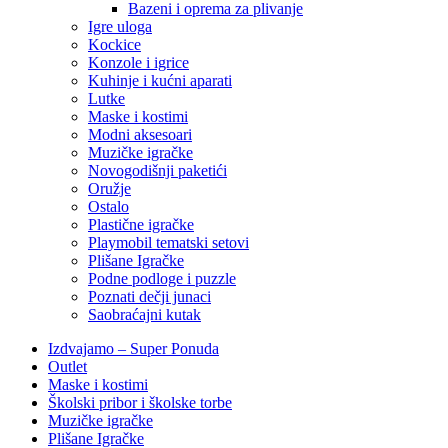
Bazeni i oprema za plivanje
Igre uloga
Kockice
Konzole i igrice
Kuhinje i kućni aparati
Lutke
Maske i kostimi
Modni aksesoari
Muzičke igračke
Novogodišnji paketići
Oružje
Ostalo
Plastične igračke
Playmobil tematski setovi
Plišane Igračke
Podne podloge i puzzle
Poznati dečji junaci
Saobraćajni kutak
Izdvajamo – Super Ponuda
Outlet
Maske i kostimi
Školski pribor i školske torbe
Muzičke igračke
Plišane Igračke