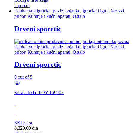
Dodaj u listu želja
Uporedi
Edukativne igračke, puzle, bojanke
,
Igračke i igre i školski
pribor
,
Kuhinje i kućni aparati
,
Ostalo
Drveni sporetic
Edukativne igračke, puzle, bojanke
,
Igračke i igre i školski
pribor
,
Kuhinje i kućni aparati
,
Ostalo
Drveni sporetic
0
out of 5
(0)
Sifra artikla: TOY 159907
SKU: n/a
6,220.00
din