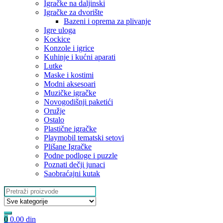
Igračke na daljinski
‎Igračke za dvorište
Bazeni i oprema za plivanje
Igre uloga
Kockice
Konzole i igrice
Kuhinje i kućni aparati
Lutke
Maske i kostimi
Modni aksesoari
Muzičke igračke
Novogodišnji paketići
Oružje
Ostalo
Plastične igračke
Playmobil tematski setovi
Plišane Igračke
Podne podloge i puzzle
Poznati dečji junaci
Saobraćajni kutak
Search
for:
0
0.00
din