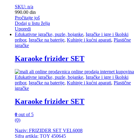
SKU: n/a
990.00
din
Pročitajte još
Dodaj u listu želja
Uporedi
Edukativne igračke, puzle, bojanke
,
Igračke i igre i školski
pribor
,
Igračke na baterije
,
Kuhinje i kućni aparati
,
Plastične
igračke
Karaoke frizider SET
Edukativne igračke, puzle, bojanke
,
Igračke i igre i školski
pribor
,
Igračke na baterije
,
Kuhinje i kućni aparati
,
Plastične
igračke
Karaoke frizider SET
0
out of 5
(0)
Naziv: FRIZIDER SET VEL6008
Sifra artikla: TOY 450645