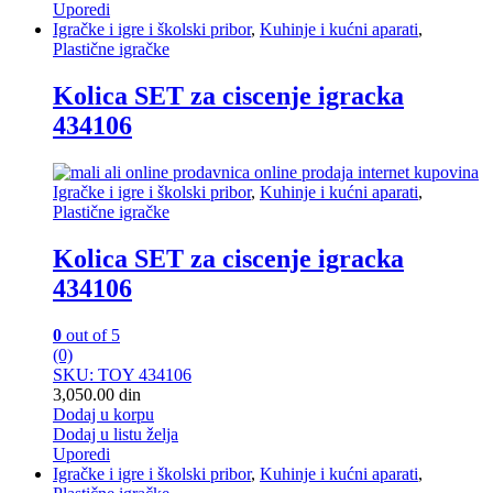
Uporedi
Igračke i igre i školski pribor
,
Kuhinje i kućni aparati
,
Plastične igračke
Kolica SET za ciscenje igracka
434106
Igračke i igre i školski pribor
,
Kuhinje i kućni aparati
,
Plastične igračke
Kolica SET za ciscenje igracka
434106
0
out of 5
(0)
SKU: TOY 434106
3,050.00
din
Dodaj u korpu
Dodaj u listu želja
Uporedi
Igračke i igre i školski pribor
,
Kuhinje i kućni aparati
,