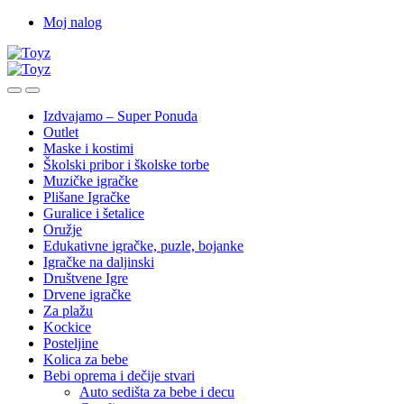
Skip
Skip
Moj nalog
to
to
navigation
content
Izdvajamo – Super Ponuda
Outlet
Maske i kostimi
Školski pribor i školske torbe
Muzičke igračke
Plišane Igračke
Guralice i šetalice
Oružje
Edukativne igračke, puzle, bojanke
Igračke na daljinski
Društvene Igre
Drvene igračke
Za plažu
Kockice
Posteljine
Kolica za bebe
Bebi oprema i dečije stvari
Auto sedišta za bebe i decu