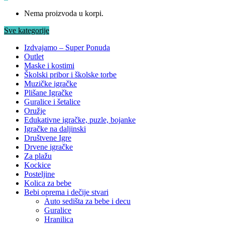
Nema proizvoda u korpi.
Sve kategorije
Izdvajamo – Super Ponuda
Outlet
Maske i kostimi
Školski pribor i školske torbe
Muzičke igračke
Plišane Igračke
Guralice i šetalice
Oružje
Edukativne igračke, puzle, bojanke
Igračke na daljinski
Društvene Igre
Drvene igračke
Za plažu
Kockice
Posteljine
Kolica za bebe
Bebi oprema i dečije stvari
Auto sedišta za bebe i decu
Guralice
Hranilica