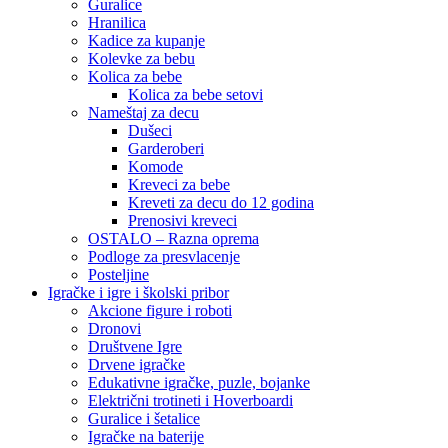
Guralice
Hranilica
Kadice za kupanje
Kolevke za bebu
Kolica za bebe
Kolica za bebe setovi
Nameštaj za decu
Dušeci
Garderoberi
Komode
Kreveci za bebe
Kreveti za decu do 12 godina
Prenosivi kreveci
OSTALO – Razna oprema
Podloge za presvlacenje
Posteljine
Igračke i igre i školski pribor
Akcione figure i roboti
Dronovi
Društvene Igre
Drvene igračke
Edukativne igračke, puzle, bojanke
Električni trotineti i Hoverboardi
Guralice i šetalice
Igračke na baterije