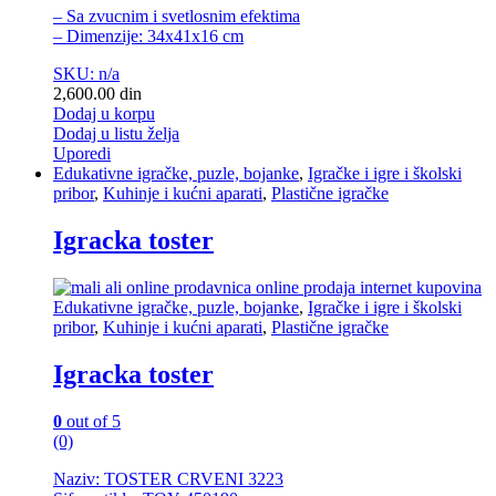
– Sa zvucnim i svetlosnim efektima
– Dimenzije: 34x41x16 cm
SKU: n/a
2,600.00
din
Dodaj u korpu
Dodaj u listu želja
Uporedi
Edukativne igračke, puzle, bojanke
,
Igračke i igre i školski
pribor
,
Kuhinje i kućni aparati
,
Plastične igračke
Igracka toster
Edukativne igračke, puzle, bojanke
,
Igračke i igre i školski
pribor
,
Kuhinje i kućni aparati
,
Plastične igračke
Igracka toster
0
out of 5
(0)
Naziv: TOSTER CRVENI 3223