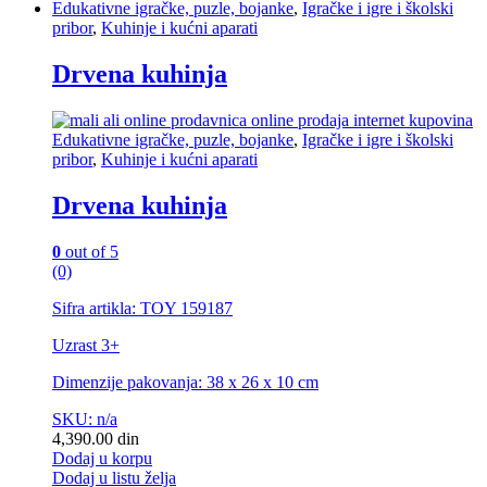
Edukativne igračke, puzle, bojanke
,
Igračke i igre i školski
pribor
,
Kuhinje i kućni aparati
Drvena kuhinja
Edukativne igračke, puzle, bojanke
,
Igračke i igre i školski
pribor
,
Kuhinje i kućni aparati
Drvena kuhinja
0
out of 5
(0)
Sifra artikla: TOY 159187
Uzrast 3+
Dimenzije pakovanja: 38 x 26 x 10 cm
SKU: n/a
4,390.00
din
Dodaj u korpu
Dodaj u listu želja