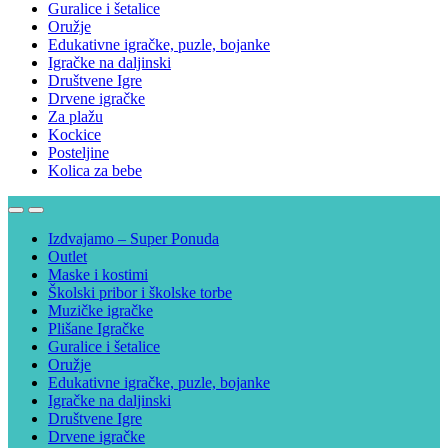
Guralice i šetalice
Oružje
Edukativne igračke, puzle, bojanke
Igračke na daljinski
Društvene Igre
Drvene igračke
Za plažu
Kockice
Posteljine
Kolica za bebe
Izdvajamo – Super Ponuda
Outlet
Maske i kostimi
Školski pribor i školske torbe
Muzičke igračke
Plišane Igračke
Guralice i šetalice
Oružje
Edukativne igračke, puzle, bojanke
Igračke na daljinski
Društvene Igre
Drvene igračke