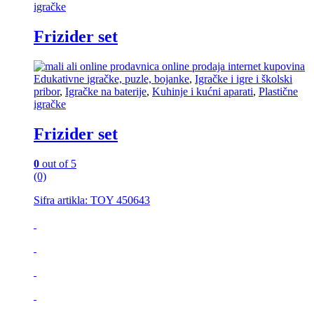
igračke
Frizider set
Edukativne igračke, puzle, bojanke
,
Igračke i igre i školski
pribor
,
Igračke na baterije
,
Kuhinje i kućni aparati
,
Plastične
igračke
Frizider set
0
out of 5
(0)
Sifra artikla: TOY 450643