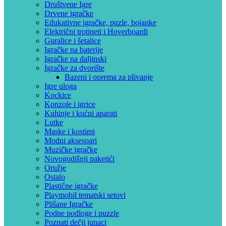
Društvene Igre
Drvene igračke
Edukativne igračke, puzle, bojanke
Električni trotineti i Hoverboardi
Guralice i šetalice
Igračke na baterije
Igračke na daljinski
‎Igračke za dvorište
Bazeni i oprema za plivanje
Igre uloga
Kockice
Konzole i igrice
Kuhinje i kućni aparati
Lutke
Maske i kostimi
Modni aksesoari
Muzičke igračke
Novogodišnji paketići
Oružje
Ostalo
Plastične igračke
Playmobil tematski setovi
Plišane Igračke
Podne podloge i puzzle
Poznati dečji junaci