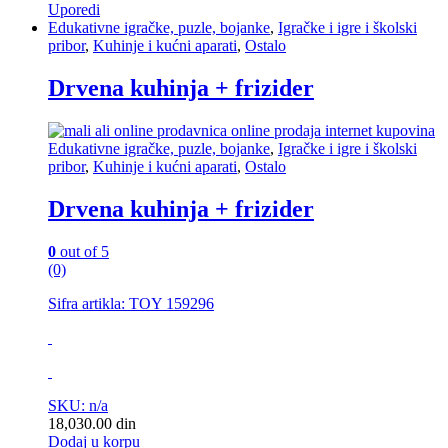
Uporedi
Edukativne igračke, puzle, bojanke
,
Igračke i igre i školski
pribor
,
Kuhinje i kućni aparati
,
Ostalo
Drvena kuhinja + frizider
Edukativne igračke, puzle, bojanke
,
Igračke i igre i školski
pribor
,
Kuhinje i kućni aparati
,
Ostalo
Drvena kuhinja + frizider
0
out of 5
(0)
Sifra artikla: TOY 159296
SKU: n/a
18,030.00
din
Dodaj u korpu