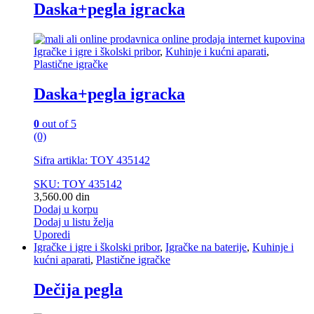
Daska+pegla igracka
Igračke i igre i školski pribor
,
Kuhinje i kućni aparati
,
Plastične igračke
Daska+pegla igracka
0
out of 5
(0)
Sifra artikla: TOY 435142
SKU: TOY 435142
3,560.00
din
Dodaj u korpu
Dodaj u listu želja
Uporedi
Igračke i igre i školski pribor
,
Igračke na baterije
,
Kuhinje i
kućni aparati
,
Plastične igračke
Dečija pegla