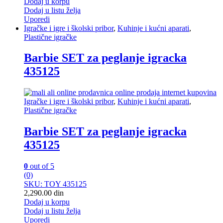
Dodaj u korpu
Dodaj u listu želja
Uporedi
Igračke i igre i školski pribor
,
Kuhinje i kućni aparati
,
Plastične igračke
Barbie SET za peglanje igracka
435125
Igračke i igre i školski pribor
,
Kuhinje i kućni aparati
,
Plastične igračke
Barbie SET za peglanje igracka
435125
0
out of 5
(0)
SKU: TOY 435125
2,290.00
din
Dodaj u korpu
Dodaj u listu želja
Uporedi