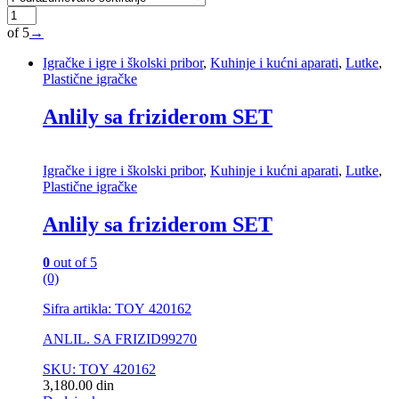
of 5
→
Igračke i igre i školski pribor
,
Kuhinje i kućni aparati
,
Lutke
,
Plastične igračke
Anlily sa friziderom SET
Igračke i igre i školski pribor
,
Kuhinje i kućni aparati
,
Lutke
,
Plastične igračke
Anlily sa friziderom SET
0
out of 5
(0)
Sifra artikla: TOY 420162
ANLIL. SA FRIZID99270
SKU: TOY 420162
3,180.00
din