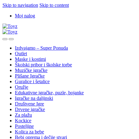
Skip to navigation
Skip to content
Moj nalog
Izdvajamo – Super Ponuda
Outlet
Maske i kostimi
Školski pribor i školske torbe
Muzičke igračke
Plišane Igračke
Guralice i šetalice
Oružje
Edukativne igračke, puzle, bojanke
Igračke na daljinski
Društvene Igre
Drvene igračke
Za plažu
Kockice
Posteljine
Kolica za bebe
Bebi oprema i dečije stvari