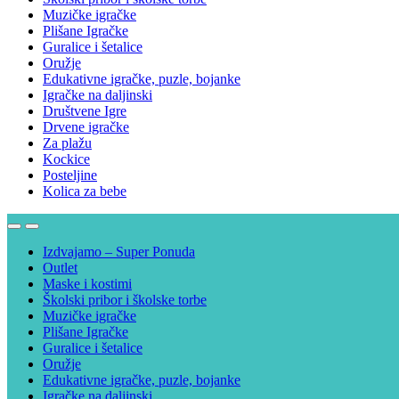
Muzičke igračke
Plišane Igračke
Guralice i šetalice
Oružje
Edukativne igračke, puzle, bojanke
Igračke na daljinski
Društvene Igre
Drvene igračke
Za plažu
Kockice
Posteljine
Kolica za bebe
Izdvajamo – Super Ponuda
Outlet
Maske i kostimi
Školski pribor i školske torbe
Muzičke igračke
Plišane Igračke
Guralice i šetalice
Oružje
Edukativne igračke, puzle, bojanke
Igračke na daljinski