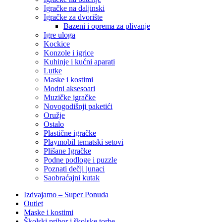
Igračke na daljinski
‎Igračke za dvorište
Bazeni i oprema za plivanje
Igre uloga
Kockice
Konzole i igrice
Kuhinje i kućni aparati
Lutke
Maske i kostimi
Modni aksesoari
Muzičke igračke
Novogodišnji paketići
Oružje
Ostalo
Plastične igračke
Playmobil tematski setovi
Plišane Igračke
Podne podloge i puzzle
Poznati dečji junaci
Saobraćajni kutak
Izdvajamo – Super Ponuda
Outlet
Maske i kostimi
Školski pribor i školske torbe