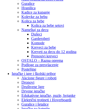
Guralice
Hranilica
Kadice za kupanje
Kolevke za bebu
Kolica za bebe
Kolica za bebe setovi
Nameštaj za decu
Dušeci
Garderoberi
Komode
Kreveci za bebe
Kreveti za decu do 12 godina
Prenosivi kreveci
OSTALO – Razna oprema
Podloge za presvlacenje
Posteljine
Igračke i igre i školski pribor
Akcione figure i roboti
Dronovi
Društvene Igre
Drvene igračke
Edukativne igračke, puzle, bojanke
Električni trotineti i Hoverboardi
Guralice i šetalice
Igračke na baterije