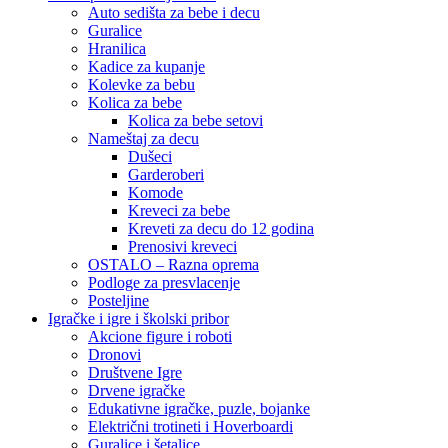
Auto sedišta za bebe i decu
Guralice
Hranilica
Kadice za kupanje
Kolevke za bebu
Kolica za bebe
Kolica za bebe setovi
Nameštaj za decu
Dušeci
Garderoberi
Komode
Kreveci za bebe
Kreveti za decu do 12 godina
Prenosivi kreveci
OSTALO – Razna oprema
Podloge za presvlacenje
Posteljine
Igračke i igre i školski pribor
Akcione figure i roboti
Dronovi
Društvene Igre
Drvene igračke
Edukativne igračke, puzle, bojanke
Električni trotineti i Hoverboardi
Guralice i šetalice