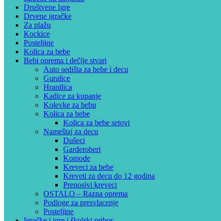
Društvene Igre
Drvene igračke
Za plažu
Kockice
Posteljine
Kolica za bebe
Bebi oprema i dečije stvari
Auto sedišta za bebe i decu
Guralice
Hranilica
Kadice za kupanje
Kolevke za bebu
Kolica za bebe
Kolica za bebe setovi
Nameštaj za decu
Dušeci
Garderoberi
Komode
Kreveci za bebe
Kreveti za decu do 12 godina
Prenosivi kreveci
OSTALO – Razna oprema
Podloge za presvlacenje
Posteljine
Igračke i igre i školski pribor