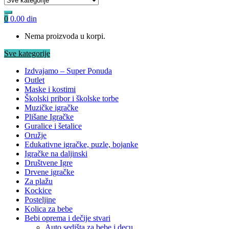
0
0.00
din
Nema proizvoda u korpi.
Sve kategorije
Izdvajamo – Super Ponuda
Outlet
Maske i kostimi
Školski pribor i školske torbe
Muzičke igračke
Plišane Igračke
Guralice i šetalice
Oružje
Edukativne igračke, puzle, bojanke
Igračke na daljinski
Društvene Igre
Drvene igračke
Za plažu
Kockice
Posteljine
Kolica za bebe
Bebi oprema i dečije stvari
Auto sedišta za bebe i decu