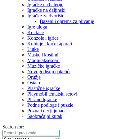
Igračke na baterije
Igračke na daljinski
‎Igračke za dvorište
Bazeni i oprema za plivanje
Igre uloga
Kockice
Konzole i igrice
Kuhinje i kućni aparati
Lutke
Maske i kostimi
Modni aksesoari
Muzičke igračke
Novogodišnji paketići
Oružje
Ostalo
Plastične igračke
Playmobil tematski setovi
Plišane Igračke
Podne podloge i puzzle
Poznati dečji junaci
Saobraćajni kutak
Search for: