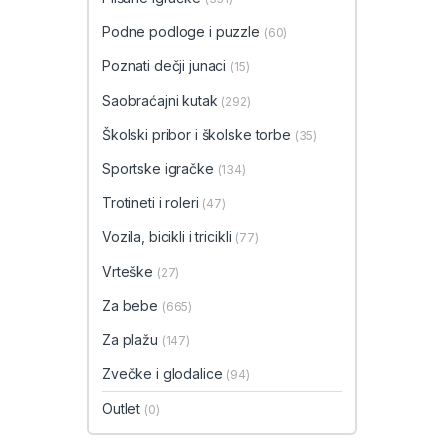
Podne podloge i puzzle
(60)
Poznati dečji junaci
(15)
Saobraćajni kutak
(292)
Školski pribor i školske torbe
(35)
Sportske igračke
(134)
Trotineti i roleri
(47)
Vozila, bicikli i tricikli
(77)
Vrteške
(27)
Za bebe
(665)
Za plažu
(147)
Zvečke i glodalice
(94)
Outlet
(0)