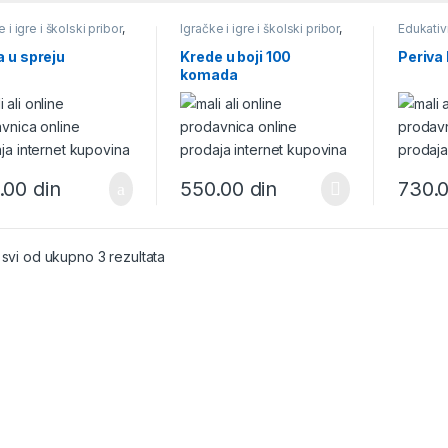
 i igre i školski pribor
,
Igračke i igre i školski pribor
,
Edukativ
o
Ostalo
bojanke
školski p
 u spreju
Krede u boji 100
Periva 
komada
.00
din
550.00
din
730.
 svi od ukupno 3 rezultata