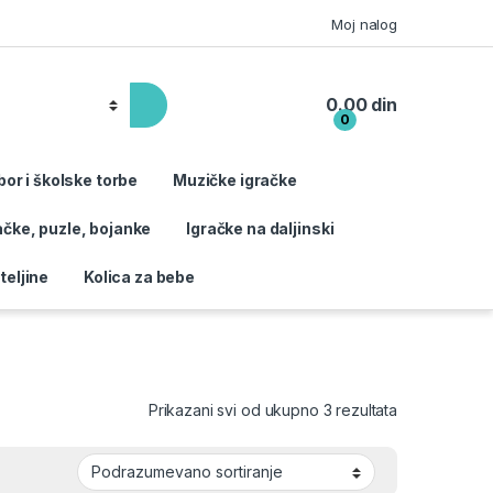
Moj nalog
0.00
din
0
bor i školske torbe
Muzičke igračke
ačke, puzle, bojanke
Igračke na daljinski
teljine
Kolica za bebe
Prikazani svi od ukupno 3 rezultata