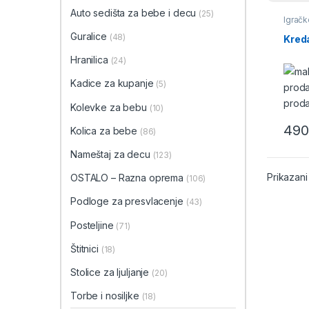
Auto sedišta za bebe i decu
(25)
Igračke
Ostal
Guralice
(48)
Kreda
Hranilica
(24)
Kadice za kupanje
(5)
Kolevke za bebu
(10)
490
Kolica za bebe
(86)
Nameštaj za decu
(123)
Prikazani
OSTALO – Razna oprema
(106)
Podloge za presvlacenje
(43)
Posteljine
(71)
Štitnici
(18)
Stolice za ljuljanje
(20)
Torbe i nosiljke
(18)