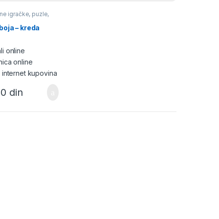
ne igračke, puzle,
,
Igračke i igre i
ribor
,
Ostalo
boja – kreda
00
din