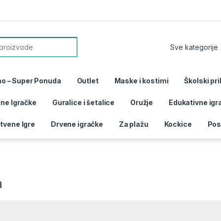
or:
mo – Super Ponuda
Outlet
Maske i kostimi
Školski pri
ane Igračke
Guralice i šetalice
Oružje
Edukativne igr
tvene Igre
Drvene igračke
Za plažu
Kockice
Pos
a