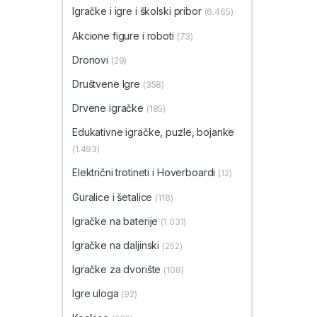
Igračke i igre i školski pribor
(6.465)
Akcione figure i roboti
(73)
Dronovi
(29)
Društvene Igre
(358)
Drvene igračke
(185)
Edukativne igračke, puzle, bojanke
(1.493)
Električni trotineti i Hoverboardi
(12)
Guralice i šetalice
(118)
Igračke na baterije
(1.031)
Igračke na daljinski
(252)
‎Igračke za dvorište
(108)
Igre uloga
(92)