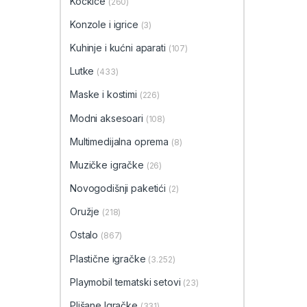
Kockice
(260)
Konzole i igrice
(3)
Kuhinje i kućni aparati
(107)
Lutke
(433)
Maske i kostimi
(226)
Modni aksesoari
(108)
Multimedijalna oprema
(8)
Muzičke igračke
(26)
Novogodišnji paketići
(2)
Oružje
(218)
Ostalo
(867)
Plastične igračke
(3.252)
Playmobil tematski setovi
(23)
Plišane Igračke
(331)