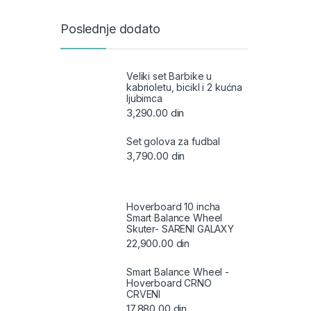
Poslednje dodato
Veliki set Barbike u
kabrioletu, bicikl i 2 kućna
ljubimca
3,290.00
din
Set golova za fudbal
3,790.00
din
Hoverboard 10 incha
Smart Balance Wheel
Skuter- SARENI GALAXY
22,900.00
din
Smart Balance Wheel -
Hoverboard CRNO
CRVENI
17,880.00
din