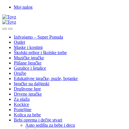
Skip
Skip
Moj nalog
to
to
navigation
content
Izdvajamo – Super Ponuda
Outlet
Maske i kostimi
Školski pribor i školske torbe
Muzičke igračke
Plišane Igračke
Guralice i šetalice
Oružje
Edukativne igračke, puzle, bojanke
Igračke na daljinski
Društvene Igre
Drvene igračke
Za plažu
Kockice
Posteljine
Kolica za bebe
Bebi oprema i dečije stvari
Auto sedišta za bebe i decu