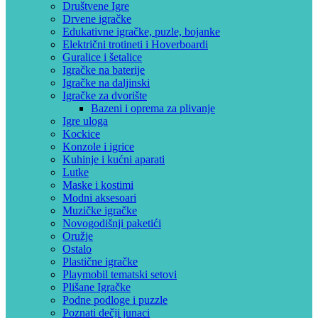
Društvene Igre
Drvene igračke
Edukativne igračke, puzle, bojanke
Električni trotineti i Hoverboardi
Guralice i šetalice
Igračke na baterije
Igračke na daljinski
‎Igračke za dvorište
Bazeni i oprema za plivanje
Igre uloga
Kockice
Konzole i igrice
Kuhinje i kućni aparati
Lutke
Maske i kostimi
Modni aksesoari
Muzičke igračke
Novogodišnji paketići
Oružje
Ostalo
Plastične igračke
Playmobil tematski setovi
Plišane Igračke
Podne podloge i puzzle
Poznati dečji junaci