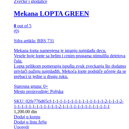
Zvečke i glodalice
Mekana LOPTA GREEN
0
out of 5
(0)
Sifra artikla: BBS 731
Mekana lopta namenjena je igranju najmlađu decu.
Vesele boje lopte sa belim i crnim prugama stimulišu detetova
čula.
Lopta prilikom pomeranja ispušta zvuk zveckanja što dodatno
privlači pažnju najmlađih. Mekoća lopte podstiče učenje da se
prebaci iz jedne u drugu ruku.
Starosna grupa: 0+
Mesto proizvodnje: Poljska
SKU: 02fe776d65cf-1-1-1-1-1-1-1-1-1-1-1-1-1-1-2-1-1-1-2-
1-1-1-1-1-1-1-1-1-1-1-1-2-1-1-1-1-1-1-1-1-1-1-1-1-1
1,200.00
din
Dodaj u korpu
Dodaj u listu želja
Uporedi