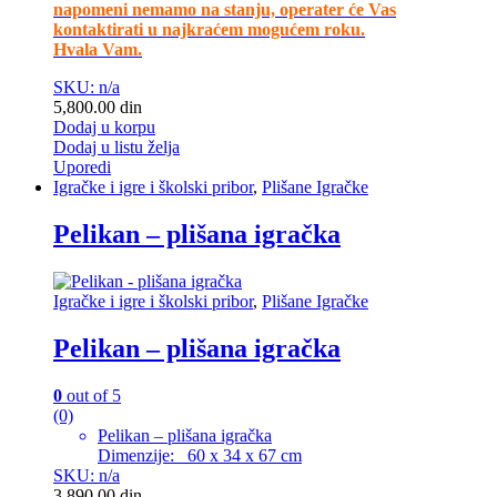
napomeni nemamo na stanju, operater će Vas
kontaktirati u najkraćem mogućem roku.
Hvala Vam.
SKU: n/a
5,800.00
din
Dodaj u korpu
Dodaj u listu želja
Uporedi
Igračke i igre i školski pribor
,
Plišane Igračke
Pelikan – plišana igračka
Igračke i igre i školski pribor
,
Plišane Igračke
Pelikan – plišana igračka
0
out of 5
(0)
Pelikan – plišana igračka
Dimenzije: 60 x 34 x 67 cm
SKU: n/a
3,890.00
din