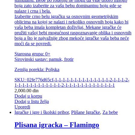
stimulansi. Bebe po rođenju ne mogu da vide dobro mnogo
boja zato izaberite za vašu bebu dominantnu boju gde se
nalaze i crna i bela.
Izaberite crno belu igračku sa osnovnim geometrijskim
oblicima na kojoj se nalazi i nekoliko osnovnih boja kako bi
vaša beba imala kompletan doživljaj. Mekane igračke će
pružiti vašoj bebi mogućnost raspoznavanje oblika i osnovnih
boja a što je najvažnije zbog mekoće igračke vaša beba neće
moći da se povredi.
Starosna grupa: 0+
Sirovinski sastav: pamuk, frotir
Zemlja porekla: Poljska
SKU: 02fe776d65cf-1-1-1-1-1-1-1-1-1-1-1-1-1-1-2-1-1-1-2-
1-1-1-1-1-1-1-1-1-1-1-1-2-1-1-1-1-1-1-1-1-1-1-1-1-1
2,000.00
din
Dodaj u korpu
Dodaj u listu želja
Uporedi
Igračke i igre i školski pribor
,
Plišane Igračke
,
Za bebe
Plisana igracka – Flamingo