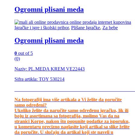
Ogromni plisani meda
Igračke i igre i školski pribor
,
Plišane Igračke
,
Za bebe
Ogromni plisani meda
0
out of 5
(0)
Naziv: PL.MEDA KREM VE22443
Sifra artikla: TOY 530214
__________________________________________________
Na fotografiji ima više artikala a Vi želite da poručite
samo određeni?
Ukoliko želite da naručite samo određenu igračku, lik ili
boju iz asortimana sa fotografija, molimo Vas da na
stranici Korpe, nakon što popunite podatke za isporuku,
u komentaru precizno naglasite koji artikal sa slike želite
da poručite. U slučaju da artikal koji ste naveli u