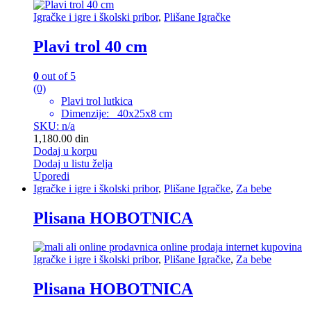
Igračke i igre i školski pribor
,
Plišane Igračke
Plavi trol 40 cm
0
out of 5
(0)
Plavi trol lutkica
Dimenzije: 40x25x8 cm
SKU: n/a
1,180.00
din
Dodaj u korpu
Dodaj u listu želja
Uporedi
Igračke i igre i školski pribor
,
Plišane Igračke
,
Za bebe
Plisana HOBOTNICA
Igračke i igre i školski pribor
,
Plišane Igračke
,
Za bebe
Plisana HOBOTNICA