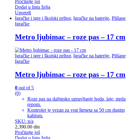
Pročitajte još
Dodaj u listu želja
Uporedi
Igračke i igre i školski pribor
,
Igračke na baterije
,
Plišane
Igračke
Metro ljubimac – roze pas – 17 cm
Igračke i igre i školski pribor
,
Igračke na baterije
,
Plišane
Igračke
Metro ljubimac – roze pas – 17 cm
0
out of 5
(0)
Roze pas na daljinsko upravljanje hoda, laje, mrda
repom.
Kontroler je vezan za vrat šteneta sa 50 cm dugim
kablom.
SKU: n/a
2,390.00
din
Pročitajte još
Dodaj u listu želja