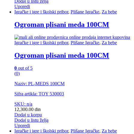
Dodaj u listu želja
Uporedi
Igračke i igre i školski pribor
,
Plišane Igračke
,
Za bebe
Ogroman plisani meda 100CM
Igračke i igre i školski pribor
,
Plišane Igračke
,
Za bebe
Ogroman plisani meda 100CM
0
out of 5
(0)
Naziv: PL-MEDS 100CM
Sifra artikla: TOY 530003
SKU: n/a
12,300.00
din
Dodaj u korpu
Dodaj u listu želja
Uporedi
Igračke i igre i školski pribor
,
Plišane Igračke
,
Za bebe