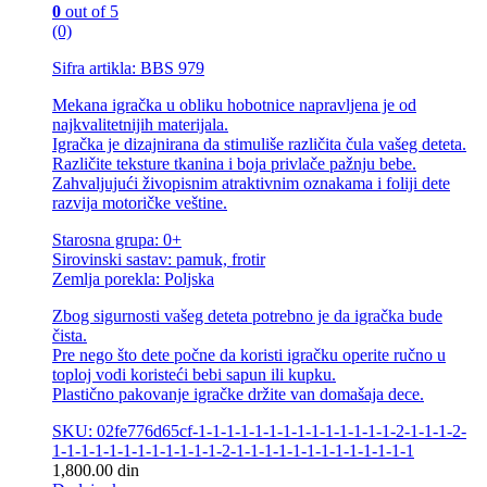
0
out of 5
(0)
Sifra artikla: BBS 979
Mekana igračka u obliku hobotnice napravljena je od
najkvalitetnijih materijala.
Igračka je dizajnirana da stimuliše različita čula vašeg deteta.
Različite teksture tkanina i boja privlače pažnju bebe.
Zahvaljujući živopisnim atraktivnim oznakama i foliji dete
razvija motoričke veštine.
Starosna grupa: 0+
Sirovinski sastav: pamuk, frotir
Zemlja porekla: Poljska
Zbog sigurnosti vašeg deteta potrebno je da igračka bude
čista.
Pre nego što dete počne da koristi igračku operite ručno u
toploj vodi koristeći bebi sapun ili kupku.
Plastično pakovanje igračke držite van domašaja dece.
SKU: 02fe776d65cf-1-1-1-1-1-1-1-1-1-1-1-1-1-1-2-1-1-1-2-
1-1-1-1-1-1-1-1-1-1-1-1-2-1-1-1-1-1-1-1-1-1-1-1-1-1
1,800.00
din