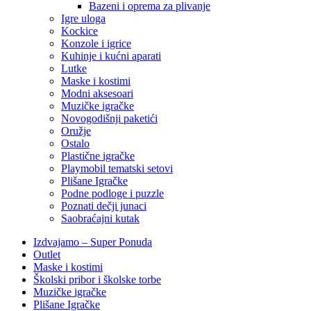
Bazeni i oprema za plivanje
Igre uloga
Kockice
Konzole i igrice
Kuhinje i kućni aparati
Lutke
Maske i kostimi
Modni aksesoari
Muzičke igračke
Novogodišnji paketići
Oružje
Ostalo
Plastične igračke
Playmobil tematski setovi
Plišane Igračke
Podne podloge i puzzle
Poznati dečji junaci
Saobraćajni kutak
Izdvajamo – Super Ponuda
Outlet
Maske i kostimi
Školski pribor i školske torbe
Muzičke igračke
Plišane Igračke