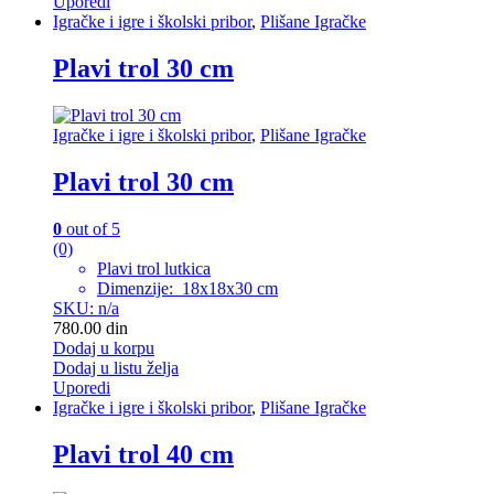
Uporedi
Igračke i igre i školski pribor
,
Plišane Igračke
Plavi trol 30 cm
Igračke i igre i školski pribor
,
Plišane Igračke
Plavi trol 30 cm
0
out of 5
(0)
Plavi trol lutkica
Dimenzije: 18x18x30 cm
SKU: n/a
780.00
din
Dodaj u korpu
Dodaj u listu želja
Uporedi
Igračke i igre i školski pribor
,
Plišane Igračke
Plavi trol 40 cm