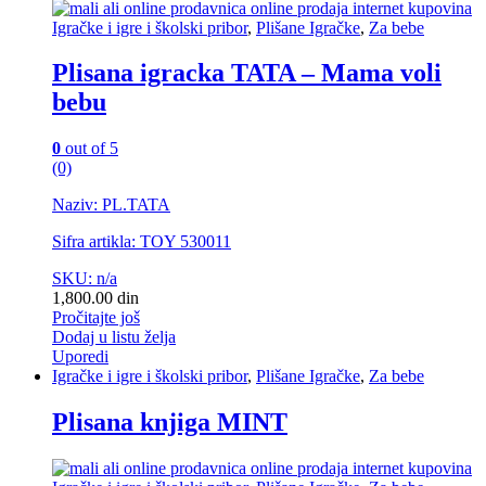
Igračke i igre i školski pribor
,
Plišane Igračke
,
Za bebe
Plisana igracka TATA – Mama voli
bebu
0
out of 5
(0)
Naziv: PL.TATA
Sifra artikla: TOY 530011
SKU: n/a
1,800.00
din
Pročitajte još
Dodaj u listu želja
Uporedi
Igračke i igre i školski pribor
,
Plišane Igračke
,
Za bebe
Plisana knjiga MINT