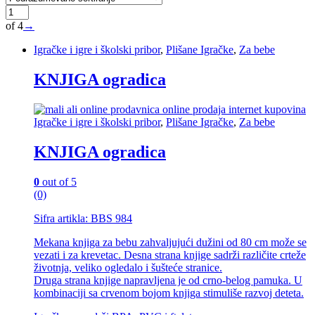
of 4
→
Igračke i igre i školski pribor
,
Plišane Igračke
,
Za bebe
KNJIGA ogradica
Igračke i igre i školski pribor
,
Plišane Igračke
,
Za bebe
KNJIGA ogradica
0
out of 5
(0)
Sifra artikla: BBS 984
Mekana knjiga za bebu zahvaljujući dužini od 80 cm može se
vezati i za krevetac. Desna strana knjige sadrži različite crteže
životnja, veliko ogledalo i šušteće stranice.
Druga strana knjige napravljena je od crno-belog pamuka. U
kombinaciji sa crvenom bojom knjiga stimuliše razvoj deteta.