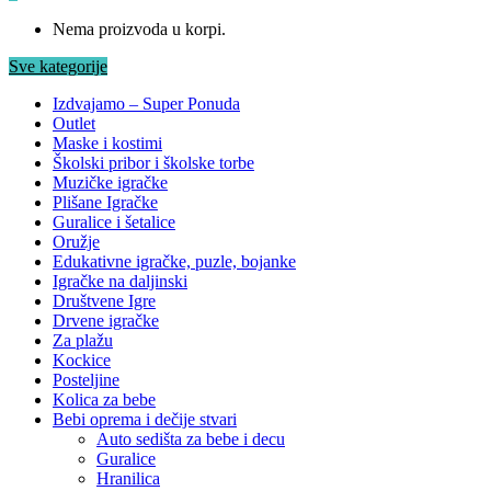
Nema proizvoda u korpi.
Sve kategorije
Izdvajamo – Super Ponuda
Outlet
Maske i kostimi
Školski pribor i školske torbe
Muzičke igračke
Plišane Igračke
Guralice i šetalice
Oružje
Edukativne igračke, puzle, bojanke
Igračke na daljinski
Društvene Igre
Drvene igračke
Za plažu
Kockice
Posteljine
Kolica za bebe
Bebi oprema i dečije stvari
Auto sedišta za bebe i decu
Guralice
Hranilica