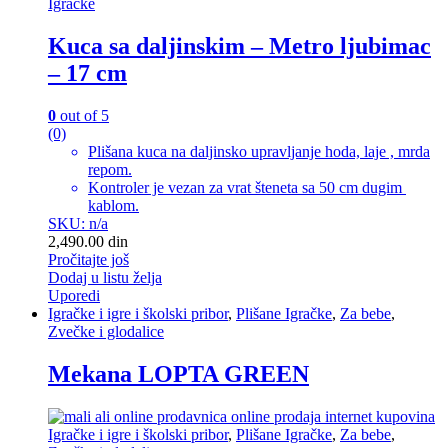
Igračke
Kuca sa daljinskim – Metro ljubimac
– 17 cm
0
out of 5
(0)
Plišana kuca na daljinsko upravljanje hoda, laje , mrda
repom.
Kontroler je vezan za vrat šteneta sa 50 cm dugim
kablom.
SKU: n/a
2,490.00
din
Pročitajte još
Dodaj u listu želja
Uporedi
Igračke i igre i školski pribor
,
Plišane Igračke
,
Za bebe
,
Zvečke i glodalice
Mekana LOPTA GREEN
Igračke i igre i školski pribor
,
Plišane Igračke
,
Za bebe
,