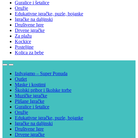
Guralice i šetalice
Oružje
Edukativne igračke, puzle, bojanke
Igračke na daljinski
Društvene Igre
Drvene igračke
Za plažu
Kockice
Posteljine
Kolica za bebe
Izdvajamo – Super Ponuda
Outlet
Maske i kostimi
Školski pribor i školske torbe
Muzičke igračke
Plišane Igračke
Guralice i šetalice
Oružje
Edukativne igračke, puzle, bojanke
Igračke na daljinski
Društvene Igre
Drvene igračke