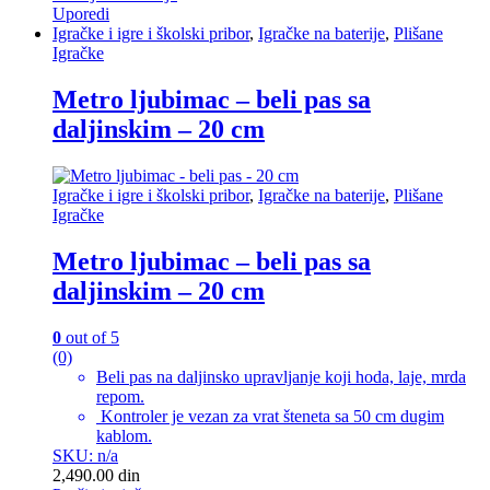
Uporedi
Igračke i igre i školski pribor
,
Igračke na baterije
,
Plišane
Igračke
Metro ljubimac – beli pas sa
daljinskim – 20 cm
Igračke i igre i školski pribor
,
Igračke na baterije
,
Plišane
Igračke
Metro ljubimac – beli pas sa
daljinskim – 20 cm
0
out of 5
(0)
Beli pas na daljinsko upravljanje koji hoda, laje, mrda
repom.
Kontroler je vezan za vrat šteneta sa 50 cm dugim
kablom.
SKU: n/a
2,490.00
din