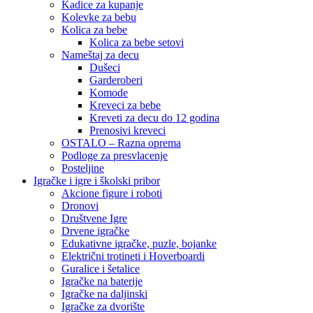
Kadice za kupanje
Kolevke za bebu
Kolica za bebe
Kolica za bebe setovi
Nameštaj za decu
Dušeci
Garderoberi
Komode
Kreveci za bebe
Kreveti za decu do 12 godina
Prenosivi kreveci
OSTALO – Razna oprema
Podloge za presvlacenje
Posteljine
Igračke i igre i školski pribor
Akcione figure i roboti
Dronovi
Društvene Igre
Drvene igračke
Edukativne igračke, puzle, bojanke
Električni trotineti i Hoverboardi
Guralice i šetalice
Igračke na baterije
Igračke na daljinski
‎Igračke za dvorište