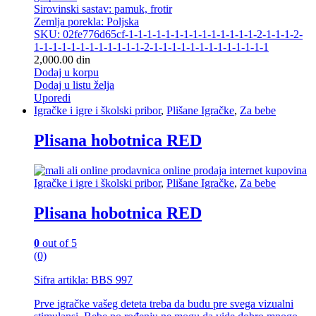
Sirovinski sastav: pamuk, frotir
Zemlja porekla: Poljska
SKU: 02fe776d65cf-1-1-1-1-1-1-1-1-1-1-1-1-1-1-2-1-1-1-2-
1-1-1-1-1-1-1-1-1-1-1-1-2-1-1-1-1-1-1-1-1-1-1-1-1-1
2,000.00
din
Dodaj u korpu
Dodaj u listu želja
Uporedi
Igračke i igre i školski pribor
,
Plišane Igračke
,
Za bebe
Plisana hobotnica RED
Igračke i igre i školski pribor
,
Plišane Igračke
,
Za bebe
Plisana hobotnica RED
0
out of 5
(0)
Sifra artikla: BBS 997
Prve igračke vašeg deteta treba da budu pre svega vizualni