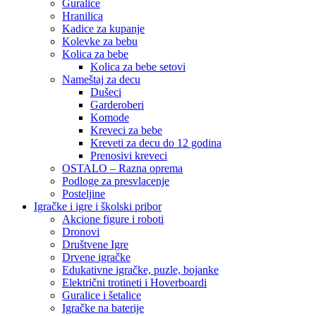
Guralice
Hranilica
Kadice za kupanje
Kolevke za bebu
Kolica za bebe
Kolica za bebe setovi
Nameštaj za decu
Dušeci
Garderoberi
Komode
Kreveci za bebe
Kreveti za decu do 12 godina
Prenosivi kreveci
OSTALO – Razna oprema
Podloge za presvlacenje
Posteljine
Igračke i igre i školski pribor
Akcione figure i roboti
Dronovi
Društvene Igre
Drvene igračke
Edukativne igračke, puzle, bojanke
Električni trotineti i Hoverboardi
Guralice i šetalice
Igračke na baterije