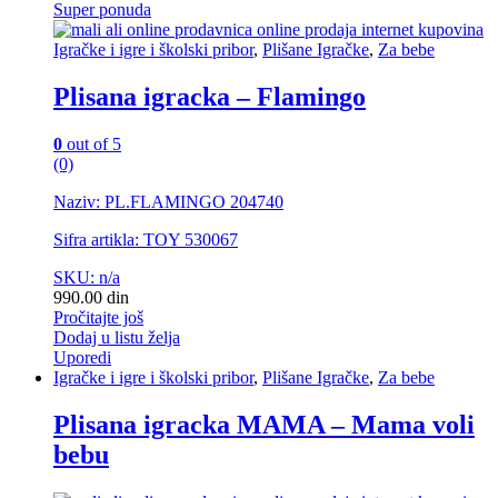
Super ponuda
Igračke i igre i školski pribor
,
Plišane Igračke
,
Za bebe
Plisana igracka – Flamingo
0
out of 5
(0)
Naziv: PL.FLAMINGO 204740
Sifra artikla: TOY 530067
SKU: n/a
990.00
din
Pročitajte još
Dodaj u listu želja
Uporedi
Igračke i igre i školski pribor
,
Plišane Igračke
,
Za bebe
Plisana igracka MAMA – Mama voli
bebu