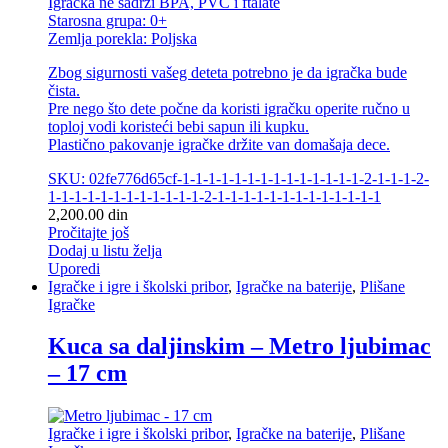
Igračka ne sadrži BPA, PVC i ftalate
Starosna grupa: 0+
Zemlja porekla: Poljska
Zbog sigurnosti vašeg deteta potrebno je da igračka bude
čista.
Pre nego što dete počne da koristi igračku operite ručno u
toploj vodi koristeći bebi sapun ili kupku.
Plastično pakovanje igračke držite van domašaja dece.
SKU: 02fe776d65cf-1-1-1-1-1-1-1-1-1-1-1-1-1-1-2-1-1-1-2-
1-1-1-1-1-1-1-1-1-1-1-1-2-1-1-1-1-1-1-1-1-1-1-1-1-1
2,200.00
din
Pročitajte još
Dodaj u listu želja
Uporedi
Igračke i igre i školski pribor
,
Igračke na baterije
,
Plišane
Igračke
Kuca sa daljinskim – Metro ljubimac
– 17 cm
Igračke i igre i školski pribor
,
Igračke na baterije
,
Plišane