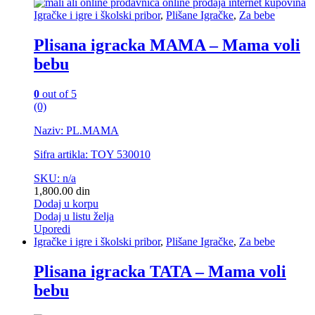
Igračke i igre i školski pribor
,
Plišane Igračke
,
Za bebe
Plisana igracka MAMA – Mama voli
bebu
0
out of 5
(0)
Naziv: PL.MAMA
Sifra artikla: TOY 530010
SKU: n/a
1,800.00
din
Dodaj u korpu
Dodaj u listu želja
Uporedi
Igračke i igre i školski pribor
,
Plišane Igračke
,
Za bebe
Plisana igracka TATA – Mama voli
bebu