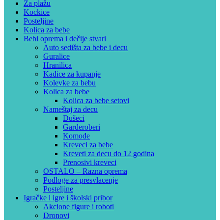
Za plažu
Kockice
Posteljine
Kolica za bebe
Bebi oprema i dečije stvari
Auto sedišta za bebe i decu
Guralice
Hranilica
Kadice za kupanje
Kolevke za bebu
Kolica za bebe
Kolica za bebe setovi
Nameštaj za decu
Dušeci
Garderoberi
Komode
Kreveci za bebe
Kreveti za decu do 12 godina
Prenosivi kreveci
OSTALO – Razna oprema
Podloge za presvlacenje
Posteljine
Igračke i igre i školski pribor
Akcione figure i roboti
Dronovi