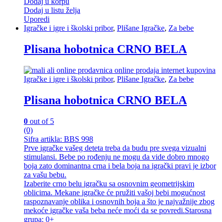
Dodaj u korpu
Dodaj u listu želja
Uporedi
Igračke i igre i školski pribor
,
Plišane Igračke
,
Za bebe
Plisana hobotnica CRNO BELA
Igračke i igre i školski pribor
,
Plišane Igračke
,
Za bebe
Plisana hobotnica CRNO BELA
0
out of 5
(0)
Sifra artikla: BBS 998
Prve igračke vašeg deteta treba da budu pre svega vizualni
stimulansi. Bebe po rođenju ne mogu da vide dobro mnogo
boja zato dominantna crna i bela boja na igrački pravi je izbor
za vašu bebu.
Izaberite crno belu igračku sa osnovnim geometrijskim
oblicima. Mekane igračke će pružiti vašoj bebi mogućnost
raspoznavanje oblika i osnovnih boja a što je najvažnije zbog
mekoće igračke vaša beba neće moći da se povredi.Starosna
grupa: 0+