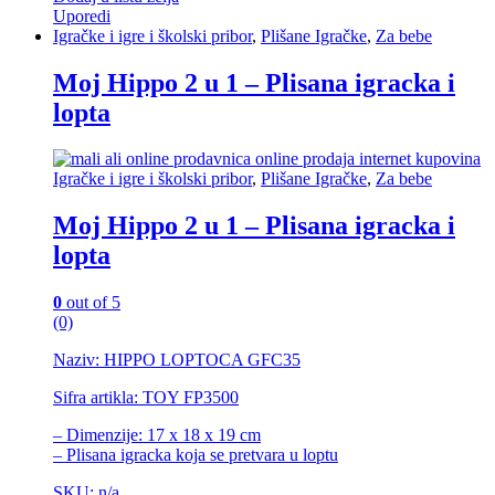
Uporedi
Igračke i igre i školski pribor
,
Plišane Igračke
,
Za bebe
Moj Hippo 2 u 1 – Plisana igracka i
lopta
Igračke i igre i školski pribor
,
Plišane Igračke
,
Za bebe
Moj Hippo 2 u 1 – Plisana igracka i
lopta
0
out of 5
(0)
Naziv: HIPPO LOPTOCA GFC35
Sifra artikla: TOY FP3500
– Dimenzije: 17 x 18 x 19 cm
– Plisana igracka koja se pretvara u loptu
SKU: n/a