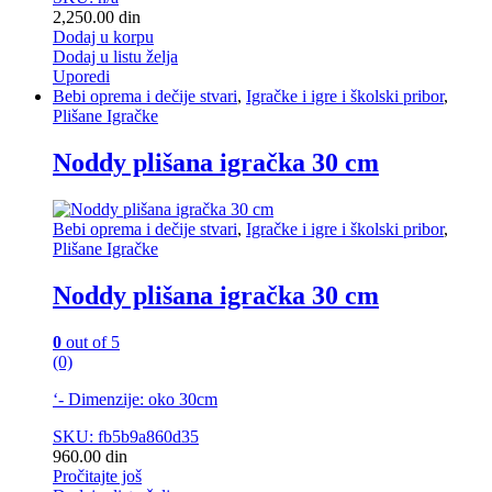
2,250.00
din
Dodaj u korpu
Dodaj u listu želja
Uporedi
Bebi oprema i dečije stvari
,
Igračke i igre i školski pribor
,
Plišane Igračke
Noddy plišana igračka 30 cm
Bebi oprema i dečije stvari
,
Igračke i igre i školski pribor
,
Plišane Igračke
Noddy plišana igračka 30 cm
0
out of 5
(0)
‘- Dimenzije: oko 30cm
SKU: fb5b9a860d35
960.00
din
Pročitajte još