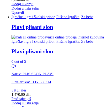
Dodaj u korpu
Dodaj u listu želja
Uporedi
Igračke i igre i školski pribor
,
Plišane Igračke
,
Za bebe
Plavi plisani slon
Igračke i igre i školski pribor
,
Plišane Igračke
,
Za bebe
Plavi plisani slon
0
out of 5
(0)
Naziv: PLIS.SLON PLAVI
Sifra artikla: TOY 530314
SKU: n/a
1,470.00
din
Pročitajte još
Dodaj u listu želja