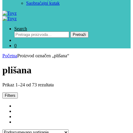
Saobraćajni kutak
Search
Pretraga
Pretraži
za:
0
Početna
Proizvod označen „plišana“
plišana
Prikaz 1–24 od 73 rezultata
Filters