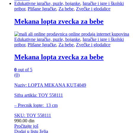
Edukativne igračke, puzle, bojanke
,
Igračke i igre i školski
pribor
,
Plišane Igračke
,
Za bebe
,
Zvečke i glodalice
Mekana lopta zvecka za bebe
Edukativne igračke, puzle, bojanke
,
Igračke i igre i školski
pribor
,
Plišane Igračke
,
Za bebe
,
Zvečke i glodalice
Mekana lopta zvecka za bebe
0
out of 5
(0)
Naziv: LOPTA MEKANA KUT4049
Sifra artikla: TOY 558111
– Precnik lopte: 13 cm
SKU: TOY 558111
990.00
din
Pročitajte još
Dodaj u listu želja