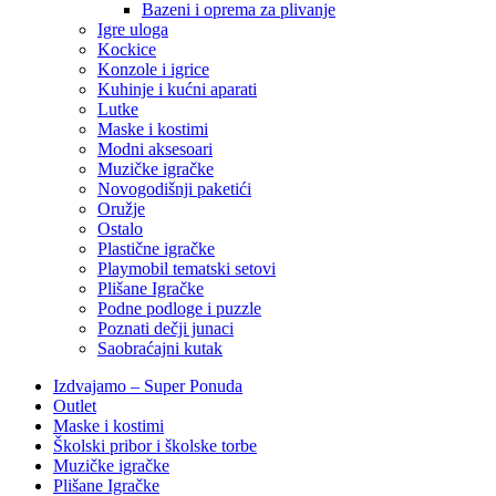
Bazeni i oprema za plivanje
Igre uloga
Kockice
Konzole i igrice
Kuhinje i kućni aparati
Lutke
Maske i kostimi
Modni aksesoari
Muzičke igračke
Novogodišnji paketići
Oružje
Ostalo
Plastične igračke
Playmobil tematski setovi
Plišane Igračke
Podne podloge i puzzle
Poznati dečji junaci
Saobraćajni kutak
Izdvajamo – Super Ponuda
Outlet
Maske i kostimi
Školski pribor i školske torbe
Muzičke igračke
Plišane Igračke