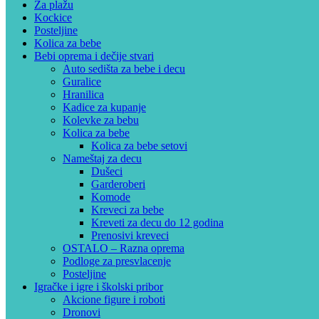
Za plažu
Kockice
Posteljine
Kolica za bebe
Bebi oprema i dečije stvari
Auto sedišta za bebe i decu
Guralice
Hranilica
Kadice za kupanje
Kolevke za bebu
Kolica za bebe
Kolica za bebe setovi
Nameštaj za decu
Dušeci
Garderoberi
Komode
Kreveci za bebe
Kreveti za decu do 12 godina
Prenosivi kreveci
OSTALO – Razna oprema
Podloge za presvlacenje
Posteljine
Igračke i igre i školski pribor
Akcione figure i roboti
Dronovi