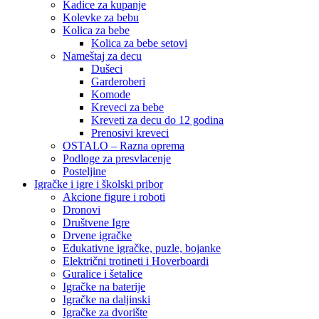
Kadice za kupanje
Kolevke za bebu
Kolica za bebe
Kolica za bebe setovi
Nameštaj za decu
Dušeci
Garderoberi
Komode
Kreveci za bebe
Kreveti za decu do 12 godina
Prenosivi kreveci
OSTALO – Razna oprema
Podloge za presvlacenje
Posteljine
Igračke i igre i školski pribor
Akcione figure i roboti
Dronovi
Društvene Igre
Drvene igračke
Edukativne igračke, puzle, bojanke
Električni trotineti i Hoverboardi
Guralice i šetalice
Igračke na baterije
Igračke na daljinski
‎Igračke za dvorište