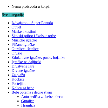
Nema proizvoda u korpi.
Sve kategorije
Izdvajamo – Super Ponuda
Outlet
Maske i kostimi
Školski pribor i školske torbe
Muzičke igračke
Plišane Igračke
Guralice i šetalice
Oružje
Edukativne igračke, puzle, bojanke
Igračke na daljinski
Društvene Igre
Drvene igračke
Za plažu
Kockice
Posteljine
Kolica za bebe
Bebi oprema i dečije stvari
Auto sedišta za bebe i decu
Guralice
Hranilica