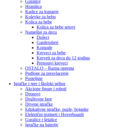
Guralice
Hranilica
Kadice za kupanje
Kolevke za bebu
Kolica za bebe
Kolica za bebe setovi
Nameštaj za decu
Dušeci
Garderoberi
Komode
Kreveci za bebe
Kreveti za decu do 12 godina
Prenosivi kreveci
OSTALO – Razna oprema
Podloge za presvlacenje
Posteljine
Igračke i igre i školski pribor
Akcione figure i roboti
Dronovi
Društvene Igre
Drvene igračke
Edukativne igračke, puzle, bojanke
Električni trotineti i Hoverboardi
Guralice i šetalice
Igračke na baterije