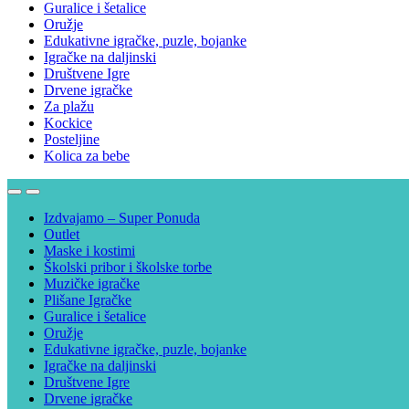
Guralice i šetalice
Oružje
Edukativne igračke, puzle, bojanke
Igračke na daljinski
Društvene Igre
Drvene igračke
Za plažu
Kockice
Posteljine
Kolica za bebe
Izdvajamo – Super Ponuda
Outlet
Maske i kostimi
Školski pribor i školske torbe
Muzičke igračke
Plišane Igračke
Guralice i šetalice
Oružje
Edukativne igračke, puzle, bojanke
Igračke na daljinski
Društvene Igre
Drvene igračke