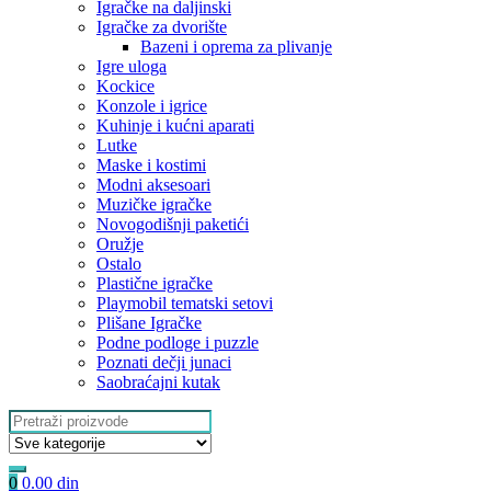
Igračke na daljinski
‎Igračke za dvorište
Bazeni i oprema za plivanje
Igre uloga
Kockice
Konzole i igrice
Kuhinje i kućni aparati
Lutke
Maske i kostimi
Modni aksesoari
Muzičke igračke
Novogodišnji paketići
Oružje
Ostalo
Plastične igračke
Playmobil tematski setovi
Plišane Igračke
Podne podloge i puzzle
Poznati dečji junaci
Saobraćajni kutak
Search
for:
0
0.00
din