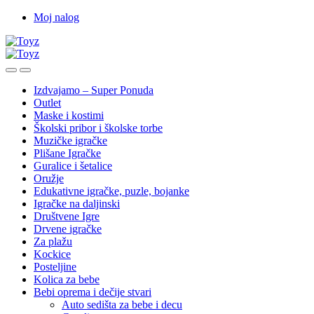
Skip
Skip
Moj nalog
to
to
navigation
content
Izdvajamo – Super Ponuda
Outlet
Maske i kostimi
Školski pribor i školske torbe
Muzičke igračke
Plišane Igračke
Guralice i šetalice
Oružje
Edukativne igračke, puzle, bojanke
Igračke na daljinski
Društvene Igre
Drvene igračke
Za plažu
Kockice
Posteljine
Kolica za bebe
Bebi oprema i dečije stvari
Auto sedišta za bebe i decu