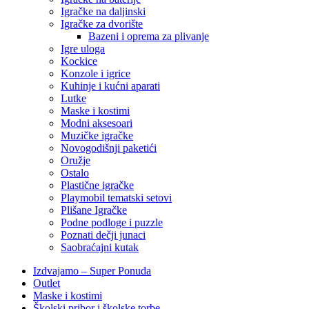
Igračke na daljinski
‎Igračke za dvorište
Bazeni i oprema za plivanje
Igre uloga
Kockice
Konzole i igrice
Kuhinje i kućni aparati
Lutke
Maske i kostimi
Modni aksesoari
Muzičke igračke
Novogodišnji paketići
Oružje
Ostalo
Plastične igračke
Playmobil tematski setovi
Plišane Igračke
Podne podloge i puzzle
Poznati dečji junaci
Saobraćajni kutak
Izdvajamo – Super Ponuda
Outlet
Maske i kostimi
Školski pribor i školske torbe