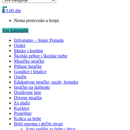
0
0.00
din
Nema proizvoda u korpi.
Sve kategorije
Izdvajamo – Super Ponuda
Outlet
Maske i kostimi
Školski pribor i školske torbe
Muzičke igračke
Plišane Igračke
Guralice i šetalice
Oružje
Edukativne igračke, puzle, bojanke
Igračke na daljinski
Društvene Igre
Drvene igračke
Za plažu
Kockice
Posteljine
Kolica za bebe
Bebi oprema i dečije stvari
Auto sedišta za bebe i decu