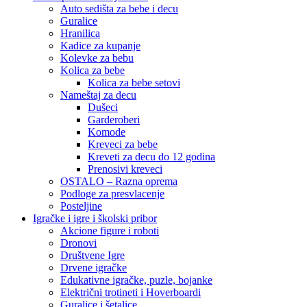
Auto sedišta za bebe i decu
Guralice
Hranilica
Kadice za kupanje
Kolevke za bebu
Kolica za bebe
Kolica za bebe setovi
Nameštaj za decu
Dušeci
Garderoberi
Komode
Kreveci za bebe
Kreveti za decu do 12 godina
Prenosivi kreveci
OSTALO – Razna oprema
Podloge za presvlacenje
Posteljine
Igračke i igre i školski pribor
Akcione figure i roboti
Dronovi
Društvene Igre
Drvene igračke
Edukativne igračke, puzle, bojanke
Električni trotineti i Hoverboardi
Guralice i šetalice