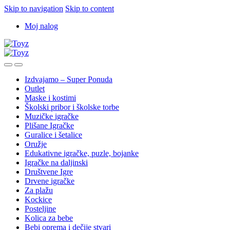
Skip to navigation
Skip to content
Moj nalog
Izdvajamo – Super Ponuda
Outlet
Maske i kostimi
Školski pribor i školske torbe
Muzičke igračke
Plišane Igračke
Guralice i šetalice
Oružje
Edukativne igračke, puzle, bojanke
Igračke na daljinski
Društvene Igre
Drvene igračke
Za plažu
Kockice
Posteljine
Kolica za bebe
Bebi oprema i dečije stvari