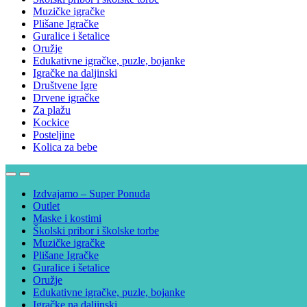
Muzičke igračke
Plišane Igračke
Guralice i šetalice
Oružje
Edukativne igračke, puzle, bojanke
Igračke na daljinski
Društvene Igre
Drvene igračke
Za plažu
Kockice
Posteljine
Kolica za bebe
Izdvajamo – Super Ponuda
Outlet
Maske i kostimi
Školski pribor i školske torbe
Muzičke igračke
Plišane Igračke
Guralice i šetalice
Oružje
Edukativne igračke, puzle, bojanke
Igračke na daljinski