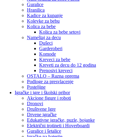
Guralice
Hranilica
Kadice za kupanje
Kolevke za bebu
Kolica za bebe
Kolica za bebe setovi
Nameštaj za decu
Dušeci
Garderoberi
Komode
Kreveci za bebe
Kreveti za decu do 12 godina
Prenosivi kreveci
OSTALO – Razna oprema
Podloge za presvlacenje
Posteljine
Igračke i igre i školski pribor
Akcione figure i roboti
Dronovi
Društvene Igre
Drvene igračke
Edukativne igračke, puzle, bojanke
Električni trotineti i Hoverboardi
Guralice i šetalice
Igračke na baterije