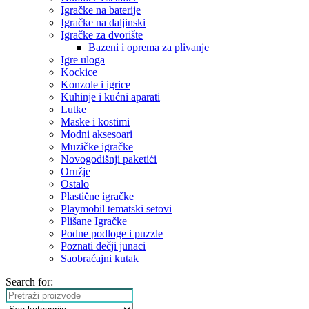
Igračke na baterije
Igračke na daljinski
‎Igračke za dvorište
Bazeni i oprema za plivanje
Igre uloga
Kockice
Konzole i igrice
Kuhinje i kućni aparati
Lutke
Maske i kostimi
Modni aksesoari
Muzičke igračke
Novogodišnji paketići
Oružje
Ostalo
Plastične igračke
Playmobil tematski setovi
Plišane Igračke
Podne podloge i puzzle
Poznati dečji junaci
Saobraćajni kutak
Search for: