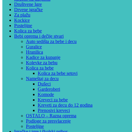
Društvene Igre
Drvene igračke
Za plažu
Kockice
Posteljine
Kolica za bebe
Bebi oprema i dečije stvari
Auto sedišta za bebe i decu
Guralice
Hranilica
Kadice za kupanje
Kolevke za bebu
Kolica za bebe
Kolica za bebe setovi
Nameštaj za decu
Dušeci
Garderoberi
Komode
Kreveci za bebe
Kreveti za decu do 12 godina
Prenosivi kreveci
OSTALO – Razna oprema
Podloge za presvlacenje
Posteljine
Igračke i igre i školski pribor