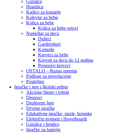
Guralice
Hranilica
Kadice za kupanje
Kolevke za bebu
Kolica za bebe
Kolica za bebe setovi
Nameštaj za decu
Dušeci
Garderoberi
Komode
Kreveci za bebe
Kreveti za decu do 12 godina
Prenosivi kreveci
OSTALO – Razna oprema
Podloge za presvlacenje
Posteljine
Igračke i igre i školski pribor
Akcione figure i roboti
Dronovi
Društvene Igre
Drvene igračke
Edukativne igračke, puzle, bojanke
Električni trotineti i Hoverboardi
Guralice i šetalice
Igračke na baterije