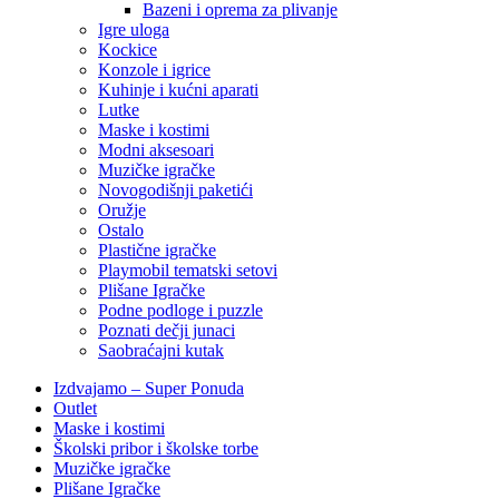
Bazeni i oprema za plivanje
Igre uloga
Kockice
Konzole i igrice
Kuhinje i kućni aparati
Lutke
Maske i kostimi
Modni aksesoari
Muzičke igračke
Novogodišnji paketići
Oružje
Ostalo
Plastične igračke
Playmobil tematski setovi
Plišane Igračke
Podne podloge i puzzle
Poznati dečji junaci
Saobraćajni kutak
Izdvajamo – Super Ponuda
Outlet
Maske i kostimi
Školski pribor i školske torbe
Muzičke igračke
Plišane Igračke