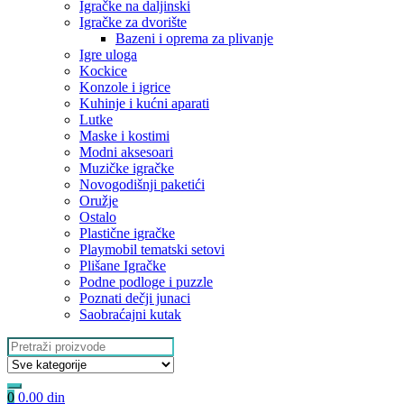
Igračke na daljinski
‎Igračke za dvorište
Bazeni i oprema za plivanje
Igre uloga
Kockice
Konzole i igrice
Kuhinje i kućni aparati
Lutke
Maske i kostimi
Modni aksesoari
Muzičke igračke
Novogodišnji paketići
Oružje
Ostalo
Plastične igračke
Playmobil tematski setovi
Plišane Igračke
Podne podloge i puzzle
Poznati dečji junaci
Saobraćajni kutak
Search
for:
0
0.00
din