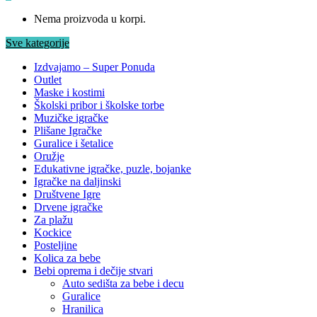
Nema proizvoda u korpi.
Sve kategorije
Izdvajamo – Super Ponuda
Outlet
Maske i kostimi
Školski pribor i školske torbe
Muzičke igračke
Plišane Igračke
Guralice i šetalice
Oružje
Edukativne igračke, puzle, bojanke
Igračke na daljinski
Društvene Igre
Drvene igračke
Za plažu
Kockice
Posteljine
Kolica za bebe
Bebi oprema i dečije stvari
Auto sedišta za bebe i decu
Guralice
Hranilica