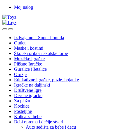
Skip
Skip
Moj nalog
to
to
navigation
content
Izdvajamo – Super Ponuda
Outlet
Maske i kostimi
Školski pribor i školske torbe
Muzičke igračke
Plišane Igračke
Guralice i šetalice
Oružje
Edukativne igračke, puzle, bojanke
Igračke na daljinski
Društvene Igre
Drvene igračke
Za plažu
Kockice
Posteljine
Kolica za bebe
Bebi oprema i dečije stvari
Auto sedišta za bebe i decu