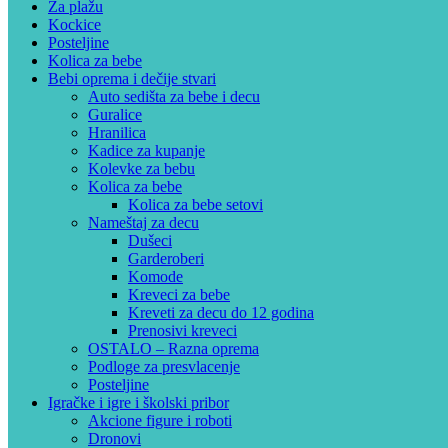
Za plažu
Kockice
Posteljine
Kolica za bebe
Bebi oprema i dečije stvari
Auto sedišta za bebe i decu
Guralice
Hranilica
Kadice za kupanje
Kolevke za bebu
Kolica za bebe
Kolica za bebe setovi
Nameštaj za decu
Dušeci
Garderoberi
Komode
Kreveci za bebe
Kreveti za decu do 12 godina
Prenosivi kreveci
OSTALO – Razna oprema
Podloge za presvlacenje
Posteljine
Igračke i igre i školski pribor
Akcione figure i roboti
Dronovi