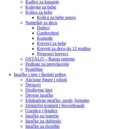
Kadice za kupanje
Kolevke za bebu
Kolica za bebe
Kolica za bebe setovi
Nameštaj za decu
Dušeci
Garderoberi
Komode
Kreveci za bebe
Kreveti za decu do 12 godina
Prenosivi kreveci
OSTALO – Razna oprema
Podloge za presvlacenje
Posteljine
Igračke i igre i školski pribor
Akcione figure i roboti
Dronovi
Društvene Igre
Drvene igračke
Edukativne igračke, puzle, bojanke
Električni trotineti i Hoverboardi
Guralice i šetalice
Igračke na baterije
Igračke na daljinski
‎Igračke za dvorište