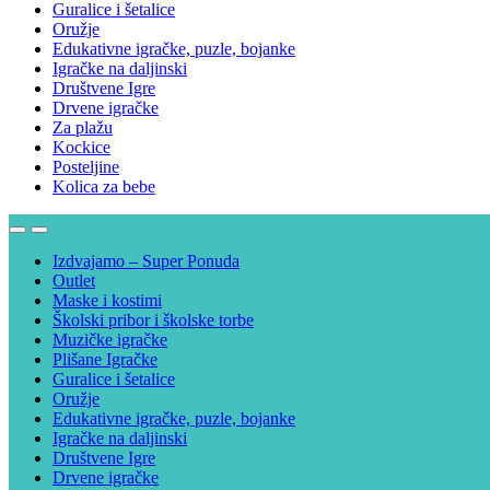
Guralice i šetalice
Oružje
Edukativne igračke, puzle, bojanke
Igračke na daljinski
Društvene Igre
Drvene igračke
Za plažu
Kockice
Posteljine
Kolica za bebe
Izdvajamo – Super Ponuda
Outlet
Maske i kostimi
Školski pribor i školske torbe
Muzičke igračke
Plišane Igračke
Guralice i šetalice
Oružje
Edukativne igračke, puzle, bojanke
Igračke na daljinski
Društvene Igre
Drvene igračke