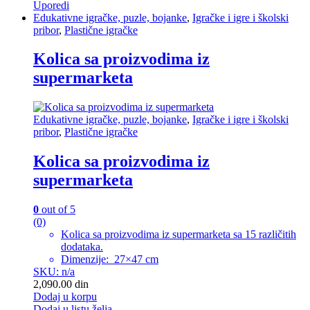
Uporedi
Edukativne igračke, puzle, bojanke
,
Igračke i igre i školski
pribor
,
Plastične igračke
Kolica sa proizvodima iz
supermarketa
Edukativne igračke, puzle, bojanke
,
Igračke i igre i školski
pribor
,
Plastične igračke
Kolica sa proizvodima iz
supermarketa
0
out of 5
(0)
Kolica sa proizvodima iz supermarketa sa 15 različitih
dodataka.
Dimenzije: 27×47 cm
SKU: n/a
2,090.00
din
Dodaj u korpu
Dodaj u listu želja