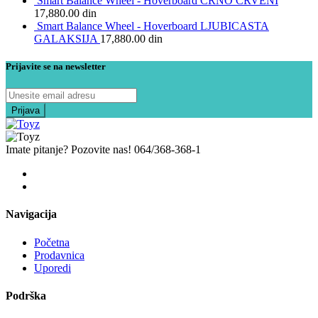
Smart Balance Wheel - Hoverboard CRNO CRVENI
17,880.00
din
Smart Balance Wheel - Hoverboard LJUBICASTA
GALAKSIJA
17,880.00
din
Prijavite se na newsletter
Imate pitanje? Pozovite nas!
064/368-368-1
Navigacija
Početna
Prodavnica
Uporedi
Podrška