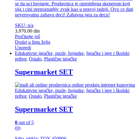
se da uci brojanje. Prodavnica je opremljena skenerom koji
sija i cini prepoznatljiv zvuk kao u pravoj radnji. Ovo ce dati
neverovatnu zabavu deci! Zabavna igra za decu!
SKU: n/a
3,970.00
din
Pročitajte još
Dodaj u listu želja
Uporedi
Edukativne igračke, puzle, bojanke
,
Igračke i igre i školski
pribor
,
Ostalo
,
Plastične igračke
Supermarket SET
Edukativne igračke, puzle, bojanke
,
Igračke i igre i školski
pribor
,
Ostalo
,
Plastične igračke
Supermarket SET
0
out of 5
(0)
Sifra artikla: TOY 450906