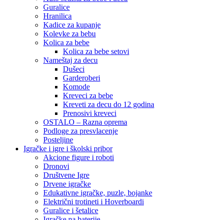
Guralice
Hranilica
Kadice za kupanje
Kolevke za bebu
Kolica za bebe
Kolica za bebe setovi
Nameštaj za decu
Dušeci
Garderoberi
Komode
Kreveci za bebe
Kreveti za decu do 12 godina
Prenosivi kreveci
OSTALO – Razna oprema
Podloge za presvlacenje
Posteljine
Igračke i igre i školski pribor
Akcione figure i roboti
Dronovi
Društvene Igre
Drvene igračke
Edukativne igračke, puzle, bojanke
Električni trotineti i Hoverboardi
Guralice i šetalice
Igračke na baterije