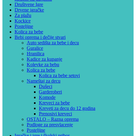
Društvene Igre
Drvene igračke
Za plažu
Kockice
Posteljine
Kolica za bebe
Bebi oprema i dečije stvari
Auto sedišta za bebe i decu
Guralice
Hranilica
Kadice za kupanje
Kolevke za bebu
Kolica za bebe
Kolica za bebe setovi
Nameštaj za decu
Dušeci
Garderoberi
Komode
Kreveci za bebe
Kreveti za decu do 12 godina
Prenosivi kreveci
OSTALO – Razna oprema
Podloge za presvlacenje
Posteljine
Igračke i igre i školski pribor