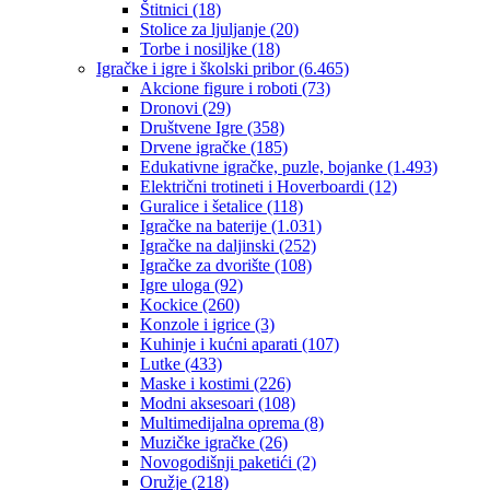
Štitnici
(18)
Stolice za ljuljanje
(20)
Torbe i nosiljke
(18)
Igračke i igre i školski pribor
(6.465)
Akcione figure i roboti
(73)
Dronovi
(29)
Društvene Igre
(358)
Drvene igračke
(185)
Edukativne igračke, puzle, bojanke
(1.493)
Električni trotineti i Hoverboardi
(12)
Guralice i šetalice
(118)
Igračke na baterije
(1.031)
Igračke na daljinski
(252)
‎Igračke za dvorište
(108)
Igre uloga
(92)
Kockice
(260)
Konzole i igrice
(3)
Kuhinje i kućni aparati
(107)
Lutke
(433)
Maske i kostimi
(226)
Modni aksesoari
(108)
Multimedijalna oprema
(8)
Muzičke igračke
(26)
Novogodišnji paketići
(2)
Oružje
(218)