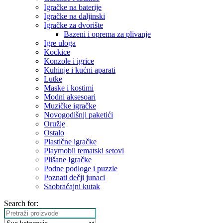
Igračke na baterije
Igračke na daljinski
‎Igračke za dvorište
Bazeni i oprema za plivanje
Igre uloga
Kockice
Konzole i igrice
Kuhinje i kućni aparati
Lutke
Maske i kostimi
Modni aksesoari
Muzičke igračke
Novogodišnji paketići
Oružje
Ostalo
Plastične igračke
Playmobil tematski setovi
Plišane Igračke
Podne podloge i puzzle
Poznati dečji junaci
Saobraćajni kutak
Search for: