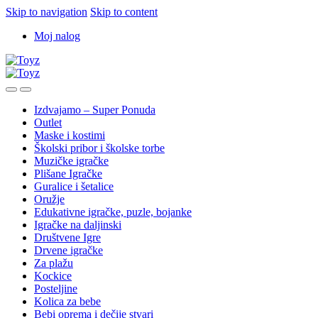
Skip to navigation
Skip to content
Moj nalog
Izdvajamo – Super Ponuda
Outlet
Maske i kostimi
Školski pribor i školske torbe
Muzičke igračke
Plišane Igračke
Guralice i šetalice
Oružje
Edukativne igračke, puzle, bojanke
Igračke na daljinski
Društvene Igre
Drvene igračke
Za plažu
Kockice
Posteljine
Kolica za bebe
Bebi oprema i dečije stvari