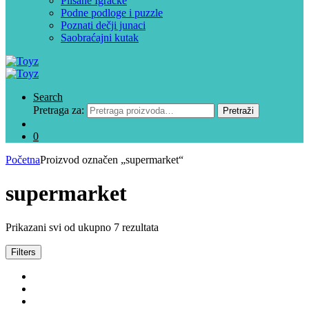
Plišane Igračke
Podne podloge i puzzle
Poznati dečji junaci
Saobraćajni kutak
Search
Pretraga za:
Pretraži
0
Početna
Proizvod označen „supermarket“
supermarket
Prikazani svi od ukupno 7 rezultata
Filters