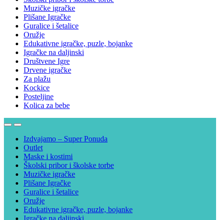
Muzičke igračke
Plišane Igračke
Guralice i šetalice
Oružje
Edukativne igračke, puzle, bojanke
Igračke na daljinski
Društvene Igre
Drvene igračke
Za plažu
Kockice
Posteljine
Kolica za bebe
Izdvajamo – Super Ponuda
Outlet
Maske i kostimi
Školski pribor i školske torbe
Muzičke igračke
Plišane Igračke
Guralice i šetalice
Oružje
Edukativne igračke, puzle, bojanke
Igračke na daljinski