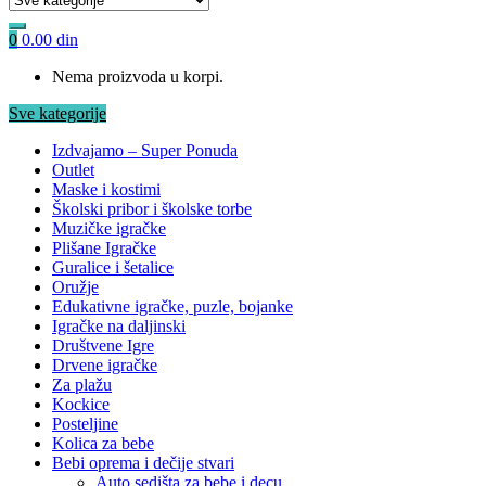
0
0.00
din
Nema proizvoda u korpi.
Sve kategorije
Izdvajamo – Super Ponuda
Outlet
Maske i kostimi
Školski pribor i školske torbe
Muzičke igračke
Plišane Igračke
Guralice i šetalice
Oružje
Edukativne igračke, puzle, bojanke
Igračke na daljinski
Društvene Igre
Drvene igračke
Za plažu
Kockice
Posteljine
Kolica za bebe
Bebi oprema i dečije stvari
Auto sedišta za bebe i decu