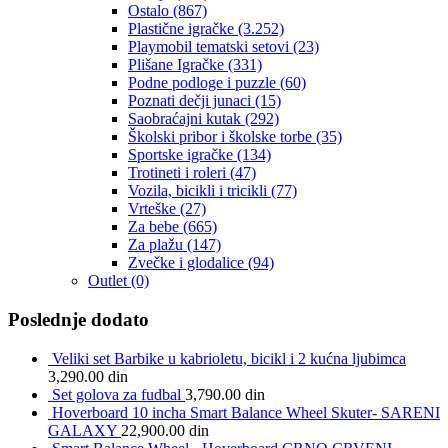
Ostalo
(867)
Plastične igračke
(3.252)
Playmobil tematski setovi
(23)
Plišane Igračke
(331)
Podne podloge i puzzle
(60)
Poznati dečji junaci
(15)
Saobraćajni kutak
(292)
Školski pribor i školske torbe
(35)
Sportske igračke
(134)
Trotineti i roleri
(47)
Vozila, bicikli i tricikli
(77)
Vrteške
(27)
Za bebe
(665)
Za plažu
(147)
Zvečke i glodalice
(94)
Outlet
(0)
Poslednje dodato
Veliki set Barbike u kabrioletu, bicikl i 2 kućna ljubimca
3,290.00
din
Set golova za fudbal
3,790.00
din
Hoverboard 10 incha Smart Balance Wheel Skuter- SARENI
GALAXY
22,900.00
din