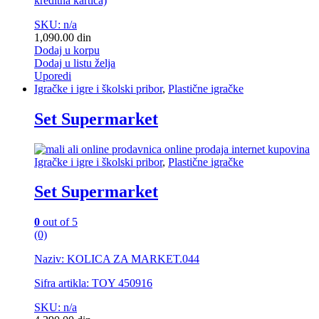
kreditna kartica)
SKU: n/a
1,090.00
din
Dodaj u korpu
Dodaj u listu želja
Uporedi
Igračke i igre i školski pribor
,
Plastične igračke
Set Supermarket
Igračke i igre i školski pribor
,
Plastične igračke
Set Supermarket
0
out of 5
(0)
Naziv: KOLICA ZA MARKET.044
Sifra artikla: TOY 450916
SKU: n/a