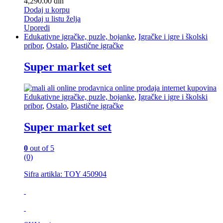
4,290.00
din
Dodaj u korpu
Dodaj u listu želja
Uporedi
Edukativne igračke, puzle, bojanke
,
Igračke i igre i školski
pribor
,
Ostalo
,
Plastične igračke
Super market set
Edukativne igračke, puzle, bojanke
,
Igračke i igre i školski
pribor
,
Ostalo
,
Plastične igračke
Super market set
0
out of 5
(0)
Sifra artikla: TOY 450904