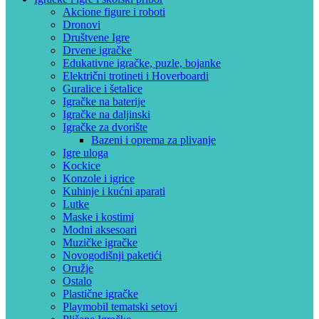
Akcione figure i roboti
Dronovi
Društvene Igre
Drvene igračke
Edukativne igračke, puzle, bojanke
Električni trotineti i Hoverboardi
Guralice i šetalice
Igračke na baterije
Igračke na daljinski
‎Igračke za dvorište
Bazeni i oprema za plivanje
Igre uloga
Kockice
Konzole i igrice
Kuhinje i kućni aparati
Lutke
Maske i kostimi
Modni aksesoari
Muzičke igračke
Novogodišnji paketići
Oružje
Ostalo
Plastične igračke
Playmobil tematski setovi