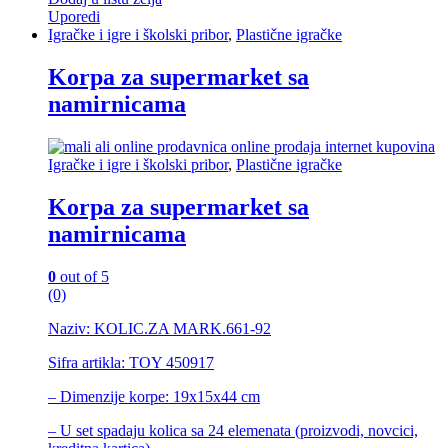
Uporedi
Igračke i igre i školski pribor
,
Plastične igračke
Korpa za supermarket sa
namirnicama
Igračke i igre i školski pribor
,
Plastične igračke
Korpa za supermarket sa
namirnicama
0
out of 5
(0)
Naziv: KOLIC.ZA MARK.661-92
Sifra artikla: TOY 450917
– Dimenzije korpe: 19x15x44 cm
– U set spadaju kolica sa 24 elemenata (proizvodi, novcici,