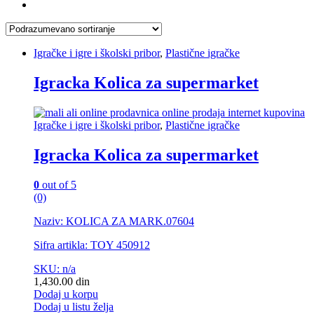
Igračke i igre i školski pribor
,
Plastične igračke
Igracka Kolica za supermarket
Igračke i igre i školski pribor
,
Plastične igračke
Igracka Kolica za supermarket
0
out of 5
(0)
Naziv: KOLICA ZA MARK.07604
Sifra artikla: TOY 450912
SKU: n/a
1,430.00
din
Dodaj u korpu
Dodaj u listu želja