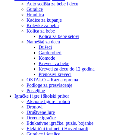
Auto sedišta za bebe i decu
Guralice
Hranilica
Kadice za kupanje
Kolevke za bebu
Kolica za bebe
Kolica za bebe setovi
Nameštaj za decu
Dušeci
Garderoberi
Komode
Kreveci za bebe
Kreveti za decu do 12 godina
Prenosivi kreveci
OSTALO – Razna oprema
Podloge za presvlacenje
Posteljine
Igračke i igre i školski pribor
Akcione figure i roboti
Dronovi
Društvene Igre
Drvene igračke
Edukativne igračke, puzle, bojanke
Električni trotineti i Hoverboardi
Guralice i šetalice