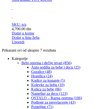
SKU: n/a
4,700.00
din
Dodaj u korpu
Dodaj u listu želja
Uporedi
Prikazani svi od ukupno 7 rezultata
Kategorije
Bebi oprema i dečije stvari
(856)
Auto sedišta za bebe i decu
(25)
Guralice
(48)
Hranilica
(24)
Kadice za kupanje
(5)
Kolevke za bebu
(10)
Kolica za bebe
(86)
Nameštaj za decu
(123)
OSTALO – Razna oprema
(106)
Podloge za presvlacenje
(43)
Posteljine
(71)