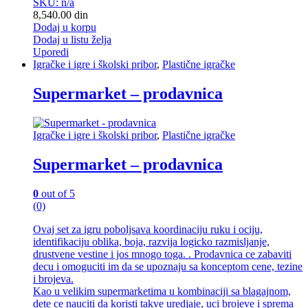
SKU: n/a
8,540.00
din
Dodaj u korpu
Dodaj u listu želja
Uporedi
Igračke i igre i školski pribor
,
Plastične igračke
Supermarket – prodavnica
Igračke i igre i školski pribor
,
Plastične igračke
Supermarket – prodavnica
0
out of 5
(0)
Ovaj set za igru poboljsava koordinaciju ruku i ociju,
identifikaciju oblika, boja, razvija logicko razmisljanje,
drustvene vestine i jos mnogo toga. . Prodavnica ce zabaviti
decu i omoguciti im da se upoznaju sa konceptom cene, tezine
i brojeva.
Kao u velikim supermarketima u kombinaciji sa blagajnom,
dete ce nauciti da koristi takve uredjaje, uci brojeve i sprema