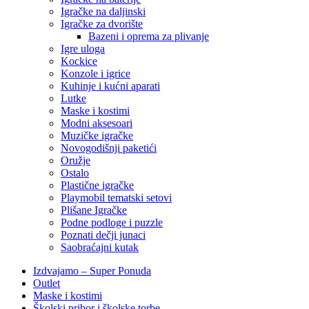
Igračke na daljinski
‎Igračke za dvorište
Bazeni i oprema za plivanje
Igre uloga
Kockice
Konzole i igrice
Kuhinje i kućni aparati
Lutke
Maske i kostimi
Modni aksesoari
Muzičke igračke
Novogodišnji paketići
Oružje
Ostalo
Plastične igračke
Playmobil tematski setovi
Plišane Igračke
Podne podloge i puzzle
Poznati dečji junaci
Saobraćajni kutak
Izdvajamo – Super Ponuda
Outlet
Maske i kostimi
Školski pribor i školske torbe