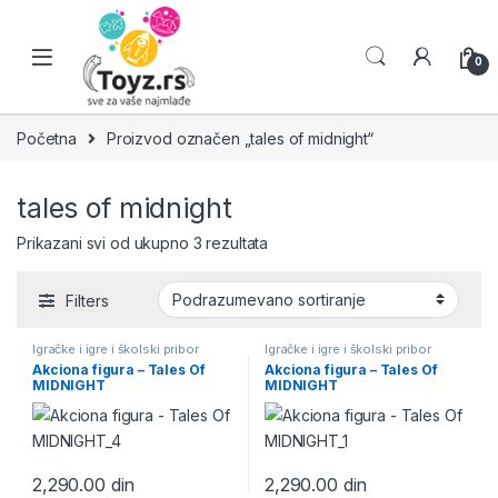
Skip to navigation
Skip to content
0
Početna
Proizvod označen „tales of midnight“
tales of midnight
Prikazani svi od ukupno 3 rezultata
Filters
Igračke i igre i školski pribor
Igračke i igre i školski pribor
Akciona figura – Tales Of
Akciona figura – Tales Of
MIDNIGHT
MIDNIGHT
2,290.00
din
2,290.00
din