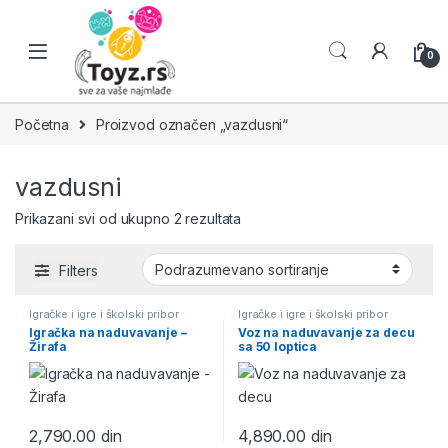
Skip to navigation
Skip to content
0
Početna
Proizvod označen „vazdusni“
vazdusni
Prikazani svi od ukupno 2 rezultata
Filters
Igračke i igre i školski pribor
Igračke i igre i školski pribor
Igračka na naduvavanje –
Voz na naduvavanje za decu
Žirafa
sa 50 loptica
2,790.00
din
4,890.00
din