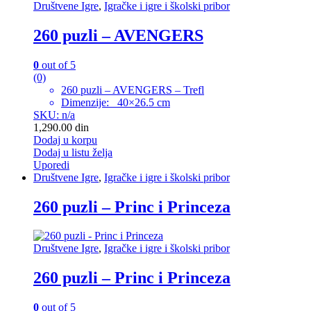
Društvene Igre
,
Igračke i igre i školski pribor
260 puzli – AVENGERS
0
out of 5
(0)
260 puzli – AVENGERS – Trefl
Dimenzije: 40×26.5 cm
SKU: n/a
1,290.00
din
Dodaj u korpu
Dodaj u listu želja
Uporedi
Društvene Igre
,
Igračke i igre i školski pribor
260 puzli – Princ i Princeza
Društvene Igre
,
Igračke i igre i školski pribor
260 puzli – Princ i Princeza
0
out of 5