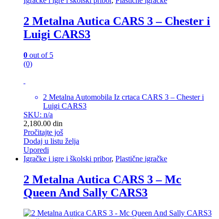
Igračke i igre i školski pribor
,
Plastične igračke
2 Metalna Autica CARS 3 – Chester i
Luigi CARS3
0
out of 5
(0)
2 Metalna Automobila Iz crtaca CARS 3 – Chester i
Luigi CARS3
SKU: n/a
2,180.00
din
Pročitajte još
Dodaj u listu želja
Uporedi
Igračke i igre i školski pribor
,
Plastične igračke
2 Metalna Autica CARS 3 – Mc
Queen And Sally CARS3