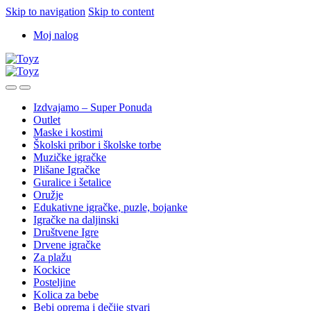
Skip to navigation
Skip to content
Moj nalog
Izdvajamo – Super Ponuda
Outlet
Maske i kostimi
Školski pribor i školske torbe
Muzičke igračke
Plišane Igračke
Guralice i šetalice
Oružje
Edukativne igračke, puzle, bojanke
Igračke na daljinski
Društvene Igre
Drvene igračke
Za plažu
Kockice
Posteljine
Kolica za bebe
Bebi oprema i dečije stvari