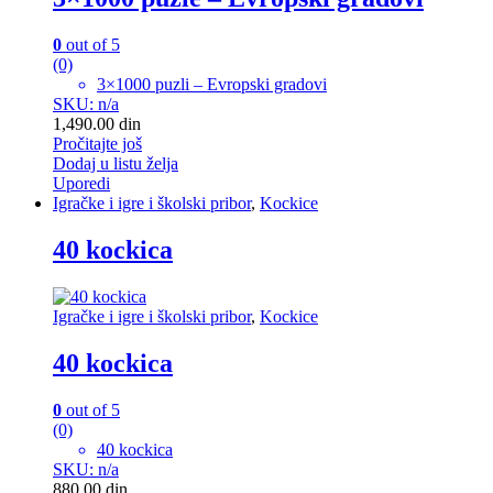
0
out of 5
(0)
3×1000 puzli – Evropski gradovi
SKU: n/a
1,490.00
din
Pročitajte još
Dodaj u listu želja
Uporedi
Igračke i igre i školski pribor
,
Kockice
40 kockica
Igračke i igre i školski pribor
,
Kockice
40 kockica
0
out of 5
(0)
40 kockica
SKU: n/a
880.00
din