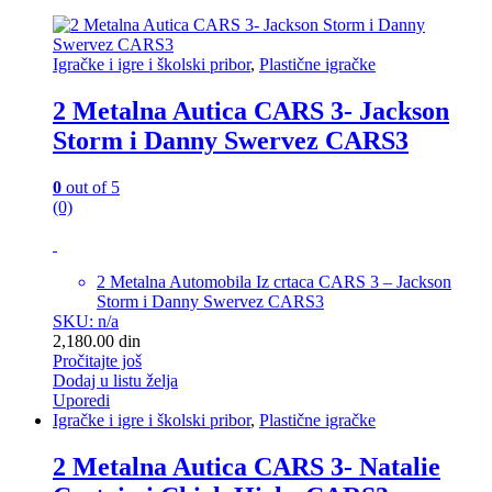
Igračke i igre i školski pribor
,
Plastične igračke
2 Metalna Autica CARS 3- Jackson
Storm i Danny Swervez CARS3
0
out of 5
(0)
2 Metalna Automobila Iz crtaca CARS 3 – Jackson
Storm i Danny Swervez CARS3
SKU: n/a
2,180.00
din
Pročitajte još
Dodaj u listu želja
Uporedi
Igračke i igre i školski pribor
,
Plastične igračke
2 Metalna Autica CARS 3- Natalie