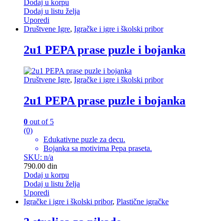
Dodaj u korpu
Dodaj u listu želja
Uporedi
Društvene Igre
,
Igračke i igre i školski pribor
2u1 PEPA prase puzle i bojanka
Društvene Igre
,
Igračke i igre i školski pribor
2u1 PEPA prase puzle i bojanka
0
out of 5
(0)
Edukativne puzle za decu.
Bojanka sa motivima Pepa praseta.
SKU: n/a
790.00
din
Dodaj u korpu
Dodaj u listu želja
Uporedi
Igračke i igre i školski pribor
,
Plastične igračke