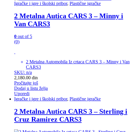
Igračke i igre i školski pribor
,
Plastične igračke
2 Metalna Autica CARS 3 – Minny i
Van CARS3
0
out of 5
(0)
2 Metalna Automobila Iz crtaca CARS 3 – Minny i Van
CARS3
SKU: n/a
2,180.00
din
Pročitajte još
Dodaj u listu želja
Uporedi
Igračke i igre i školski pribor
,
Plastične igračke
2 Metalna Autica CARS 3 – Sterling i
Cruz Ramirez CARS3