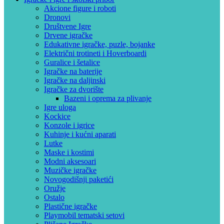
Akcione figure i roboti
Dronovi
Društvene Igre
Drvene igračke
Edukativne igračke, puzle, bojanke
Električni trotineti i Hoverboardi
Guralice i šetalice
Igračke na baterije
Igračke na daljinski
‎Igračke za dvorište
Bazeni i oprema za plivanje
Igre uloga
Kockice
Konzole i igrice
Kuhinje i kućni aparati
Lutke
Maske i kostimi
Modni aksesoari
Muzičke igračke
Novogodišnji paketići
Oružje
Ostalo
Plastične igračke
Playmobil tematski setovi