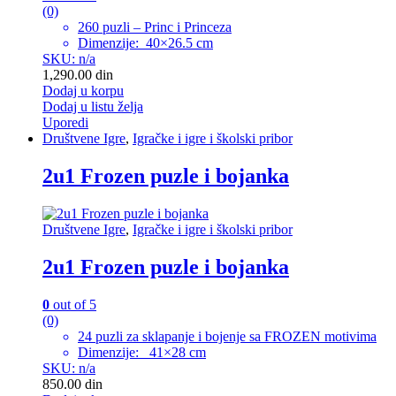
(0)
260 puzli – Princ i Princeza
Dimenzije: 40×26.5 cm
SKU: n/a
1,290.00
din
Dodaj u korpu
Dodaj u listu želja
Uporedi
Društvene Igre
,
Igračke i igre i školski pribor
2u1 Frozen puzle i bojanka
Društvene Igre
,
Igračke i igre i školski pribor
2u1 Frozen puzle i bojanka
0
out of 5
(0)
24 puzli za sklapanje i bojenje sa FROZEN motivima
Dimenzije: 41×28 cm
SKU: n/a
850.00
din