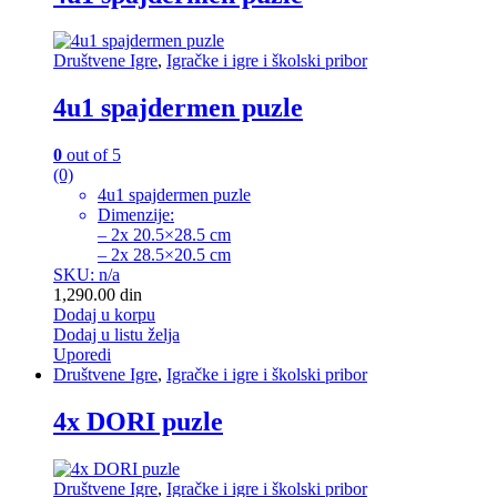
Društvene Igre
,
Igračke i igre i školski pribor
4u1 spajdermen puzle
0
out of 5
(0)
4u1 spajdermen puzle
Dimenzije:
– 2x 20.5×28.5 cm
– 2x 28.5×20.5 cm
SKU: n/a
1,290.00
din
Dodaj u korpu
Dodaj u listu želja
Uporedi
Društvene Igre
,
Igračke i igre i školski pribor
4x DORI puzle
Društvene Igre
,
Igračke i igre i školski pribor