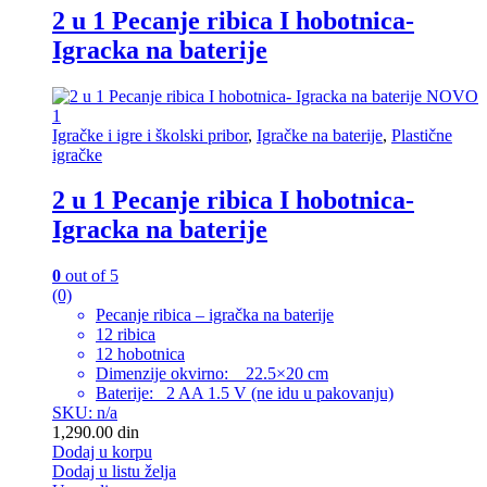
2 u 1 Pecanje ribica I hobotnica-
Igracka na baterije
Igračke i igre i školski pribor
,
Igračke na baterije
,
Plastične
igračke
2 u 1 Pecanje ribica I hobotnica-
Igracka na baterije
0
out of 5
(0)
Pecanje ribica – igračka na baterije
12 ribica
12 hobotnica
Dimenzije okvirno: 22.5×20 cm
Baterije: 2 AA 1.5 V (ne idu u pakovanju)
SKU: n/a
1,290.00
din
Dodaj u korpu
Dodaj u listu želja