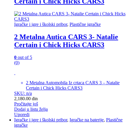
Certain i Chick Hicks CARS3
Igračke i igre i školski pribor
,
Plastične igračke
2 Metalna Autica CARS 3- Natalie
Certain i Chick Hicks CARS3
0
out of 5
(0)
2 Metalna Automobila Iz crtaca CARS 3 – Natalie
Certain i Chick Hicks CARS3
SKU: n/a
2,180.00
din
Pročitajte još
Dodaj u listu želja
Uporedi
Igračke i igre i školski pribor
,
Igračke na baterije
,
Plastične
igračke