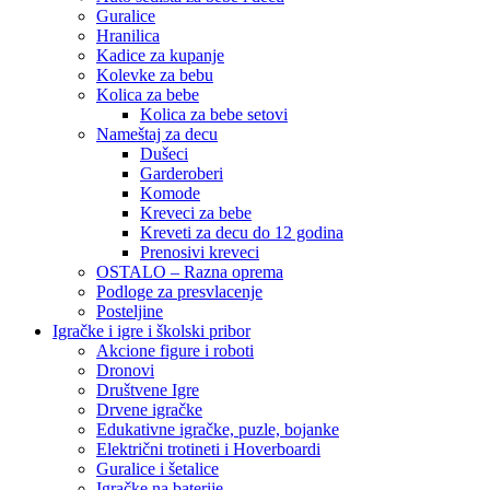
Guralice
Hranilica
Kadice za kupanje
Kolevke za bebu
Kolica za bebe
Kolica za bebe setovi
Nameštaj za decu
Dušeci
Garderoberi
Komode
Kreveci za bebe
Kreveti za decu do 12 godina
Prenosivi kreveci
OSTALO – Razna oprema
Podloge za presvlacenje
Posteljine
Igračke i igre i školski pribor
Akcione figure i roboti
Dronovi
Društvene Igre
Drvene igračke
Edukativne igračke, puzle, bojanke
Električni trotineti i Hoverboardi
Guralice i šetalice
Igračke na baterije