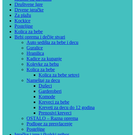
Društvene Igre
Drvene igračke
Za plažu
Kockice
Posteljine
Kolica za bebe
Bebi oprema i dečije stvari
Auto sedišta za bebe i decu
Guralice
Hranilica
Kadice za kupanje
Kolevke za bebu
Kolica za bebe
Kolica za bebe setovi
Nameštaj za decu
Dušeci
Garderoberi
Komode
Kreveci za bebe
Kreveti za decu do 12 godina
Prenosivi kreveci
OSTALO – Razna oprema
Podloge za presvlacenje
Posteljine
Igračke i igre i školski pribor