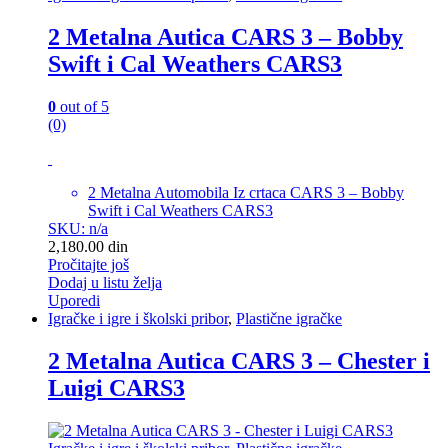
2 Metalna Autica CARS 3 – Bobby
Swift i Cal Weathers CARS3
0
out of 5
(0)
2 Metalna Automobila Iz crtaca CARS 3 – Bobby
Swift i Cal Weathers CARS3
SKU: n/a
2,180.00
din
Pročitajte još
Dodaj u listu želja
Uporedi
Igračke i igre i školski pribor
,
Plastične igračke
2 Metalna Autica CARS 3 – Chester i
Luigi CARS3