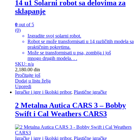
14 u1 Solarni robot sa delovima za
sklapanje
0
out of 5
(0)
Izgradite svoj solarni robot.
Robot se može transformisati u 14 različitih modela sa
praktičnim pokretima.
Može se transformisati u psa, zombija i još
mnogo drugih modela. . .
SKU: n/a
2,180.00
din
Pročitajte još
Dodaj u listu želja
Uporedi
Igračke i igre i školski pribor
,
Plastične igračke
2 Metalna Autica CARS 3 – Bobby
Swift i Cal Weathers CARS3
Igračke i igre i školski pribor
,
Plastične igračke