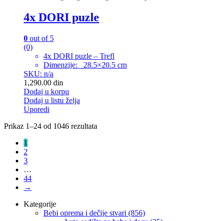
4x DORI puzle
0
out of 5
(0)
4x DORI puzle – Trefl
Dimenzije: 28.5×20.5 cm
SKU: n/a
1,290.00
din
Dodaj u korpu
Dodaj u listu želja
Uporedi
Prikaz 1–24 od 1046 rezultata
1
2
3
…
44
→
Kategorije
Bebi oprema i dečije stvari
(856)