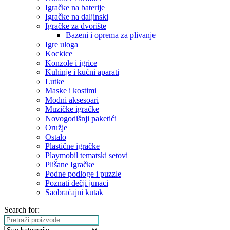
Igračke na baterije
Igračke na daljinski
‎Igračke za dvorište
Bazeni i oprema za plivanje
Igre uloga
Kockice
Konzole i igrice
Kuhinje i kućni aparati
Lutke
Maske i kostimi
Modni aksesoari
Muzičke igračke
Novogodišnji paketići
Oružje
Ostalo
Plastične igračke
Playmobil tematski setovi
Plišane Igračke
Podne podloge i puzzle
Poznati dečji junaci
Saobraćajni kutak
Search for: