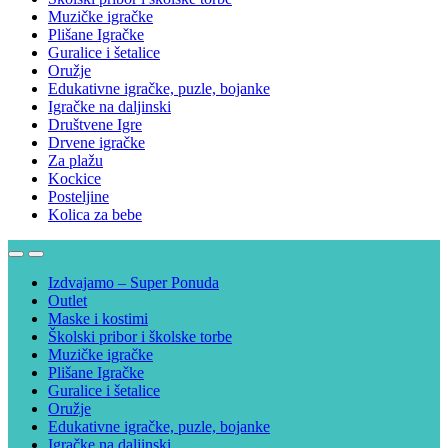
Muzičke igračke
Plišane Igračke
Guralice i šetalice
Oružje
Edukativne igračke, puzle, bojanke
Igračke na daljinski
Društvene Igre
Drvene igračke
Za plažu
Kockice
Posteljine
Kolica za bebe
Izdvajamo – Super Ponuda
Outlet
Maske i kostimi
Školski pribor i školske torbe
Muzičke igračke
Plišane Igračke
Guralice i šetalice
Oružje
Edukativne igračke, puzle, bojanke
Igračke na daljinski