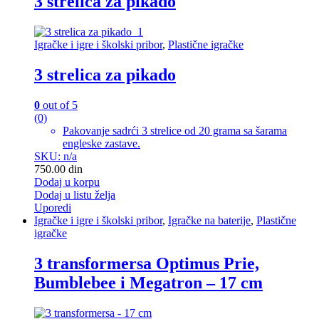
3 strelica za pikado
Igračke i igre i školski pribor
,
Plastične igračke
3 strelica za pikado
0
out of 5
(0)
Pakovanje sadrći 3 strelice od 20 grama sa šarama
engleske zastave.
SKU: n/a
750.00
din
Dodaj u korpu
Dodaj u listu želja
Uporedi
Igračke i igre i školski pribor
,
Igračke na baterije
,
Plastične
igračke
3 transformersa Optimus Prie,
Bumblebee i Megatron – 17 cm