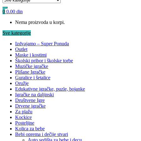
0
0.00
din
Nema proizvoda u korpi.
Sve kategorije
Izdvajamo – Super Ponuda
Outlet
Maske i kostimi
Školski pribor i školske torbe
Muzičke igračke
Plišane Igračke
Guralice i šetalice
Oružje
Edukativne igračke, puzle, bojanke
Igračke na daljinski
Društvene Igre
Drvene igračke
Za plažu
Kockice
Posteljine
Kolica za bebe
Bebi oprema i dečije stvari
Auto sedišta za bebe i decu