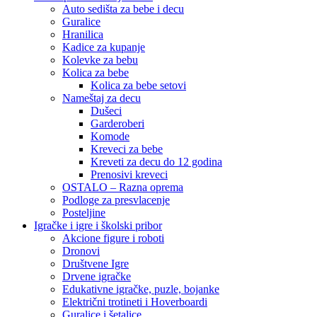
Auto sedišta za bebe i decu
Guralice
Hranilica
Kadice za kupanje
Kolevke za bebu
Kolica za bebe
Kolica za bebe setovi
Nameštaj za decu
Dušeci
Garderoberi
Komode
Kreveci za bebe
Kreveti za decu do 12 godina
Prenosivi kreveci
OSTALO – Razna oprema
Podloge za presvlacenje
Posteljine
Igračke i igre i školski pribor
Akcione figure i roboti
Dronovi
Društvene Igre
Drvene igračke
Edukativne igračke, puzle, bojanke
Električni trotineti i Hoverboardi
Guralice i šetalice