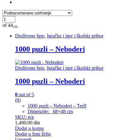
of 44
→
Društvene Igre
,
Igračke i igre i školski pribor
1000 puzli – Neboderi
Društvene Igre
,
Igračke i igre i školski pribor
1000 puzli – Neboderi
0
out of 5
(0)
1000 puzli – Neboderi – Trefl
Dimenzije: 68×48 cm
SKU: n/a
1,490.00
din
Dodaj u korpu
Dodaj u listu želja
Uporedi