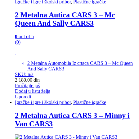
Igračke i igre i školski pribor
,
Plastične igračke
2 Metalna Autica CARS 3 – Mc
Queen And Sally CARS3
0
out of 5
(0)
2 Metalna Automobila Iz crtaca CARS 3 – Mc Queen
And Sally CARS3
SKU: n/a
2,180.00
din
Pročitajte još
Dodaj u listu želja
Uporedi
Igračke i igre i školski pribor
,
Plastične igračke
2 Metalna Autica CARS 3 – Minny i
Van CARS3