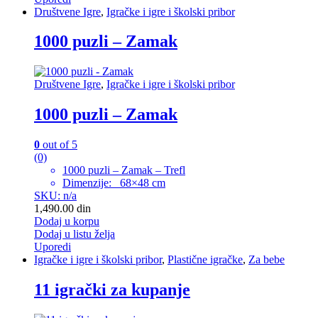
Društvene Igre
,
Igračke i igre i školski pribor
1000 puzli – Zamak
Društvene Igre
,
Igračke i igre i školski pribor
1000 puzli – Zamak
0
out of 5
(0)
1000 puzli – Zamak – Trefl
Dimenzije: 68×48 cm
SKU: n/a
1,490.00
din
Dodaj u korpu
Dodaj u listu želja
Uporedi
Igračke i igre i školski pribor
,
Plastične igračke
,
Za bebe
11 igrački za kupanje