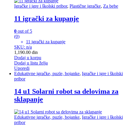
Igračke i igre i školski pribor
,
Plastične igračke
,
Za bebe
11 igrački za kupanje
0
out of 5
(0)
11 igrački za kupanje
SKU: n/a
1,190.00
din
Dodaj u korpu
Dodaj u listu želja
Uporedi
Edukativne igračke, puzle, bojanke
,
Igračke i igre i školski
pribor
14 u1 Solarni robot sa delovima za
sklapanje
Edukativne igračke, puzle, bojanke
,
Igračke i igre i školski
pribor