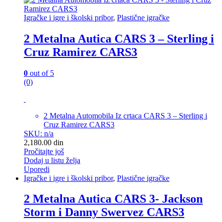
Igračke i igre i školski pribor
,
Plastične igračke
2 Metalna Autica CARS 3 – Sterling i
Cruz Ramirez CARS3
0
out of 5
(0)
2 Metalna Automobila Iz crtaca CARS 3 – Sterling i
Cruz Ramirez CARS3
SKU: n/a
2,180.00
din
Pročitajte još
Dodaj u listu želja
Uporedi
Igračke i igre i školski pribor
,
Plastične igračke
2 Metalna Autica CARS 3- Jackson
Storm i Danny Swervez CARS3