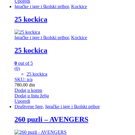
Uporedi
Igračke i igre i školski pribor
,
Kockice
25 kockica
Igračke i igre i školski pribor
,
Kockice
25 kockica
0
out of 5
(0)
25 kockica
SKU: n/a
780.00
din
Dodaj u korpu
Dodaj u listu želja
Uporedi
Društvene Igre
,
Igračke i igre i školski pribor
260 puzli – AVENGERS