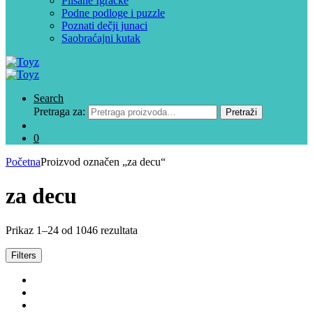
Plišane Igračke
Podne podloge i puzzle
Poznati dečji junaci
Saobraćajni kutak
Search
Pretraga za:
Pretraži
0
Početna
Proizvod označen „za decu“
za decu
Prikaz 1–24 od 1046 rezultata
Filters