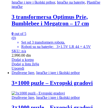
Igračke i igre i školski pribor
,
Igračke na baterije
,
Plastične
igračke
3 transformersa Optimus Prie,
Bumblebee i Megatron – 17 cm
0
out of 5
(0)
Set od 3 transformers robota.
Roboti su na baterije: 3×1.5V LR 44 = 4.5V
SKU: n/a
2,990.00
din
Dodaj u korpu
Dodaj u listu želja
Uporedi
Društvene Igre
,
Igračke i igre i školski pribor
3×1000 puzle – Evropski gradovi
Društvene Igre
,
Igračke i igre i školski pribor
3×1000 puzle – Evropski gradovi