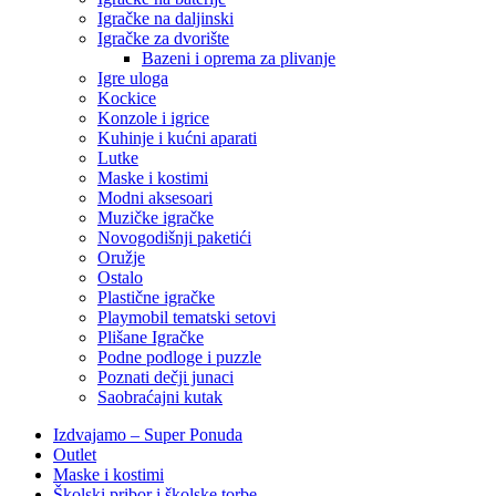
Igračke na daljinski
‎Igračke za dvorište
Bazeni i oprema za plivanje
Igre uloga
Kockice
Konzole i igrice
Kuhinje i kućni aparati
Lutke
Maske i kostimi
Modni aksesoari
Muzičke igračke
Novogodišnji paketići
Oružje
Ostalo
Plastične igračke
Playmobil tematski setovi
Plišane Igračke
Podne podloge i puzzle
Poznati dečji junaci
Saobraćajni kutak
Izdvajamo – Super Ponuda
Outlet
Maske i kostimi
Školski pribor i školske torbe