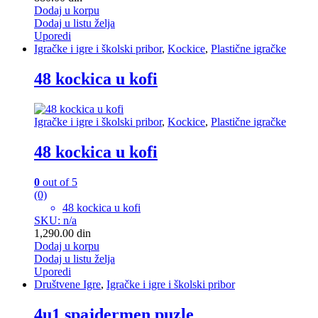
Dodaj u korpu
Dodaj u listu želja
Uporedi
Igračke i igre i školski pribor
,
Kockice
,
Plastične igračke
48 kockica u kofi
Igračke i igre i školski pribor
,
Kockice
,
Plastične igračke
48 kockica u kofi
0
out of 5
(0)
48 kockica u kofi
SKU: n/a
1,290.00
din
Dodaj u korpu
Dodaj u listu želja
Uporedi
Društvene Igre
,
Igračke i igre i školski pribor
4u1 spajdermen puzle