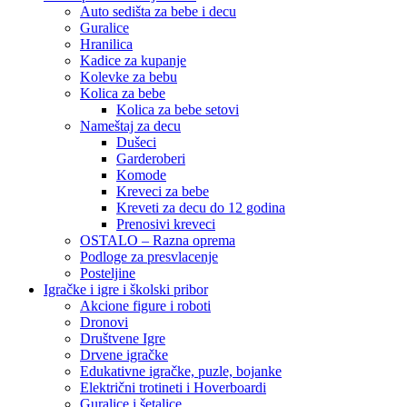
Auto sedišta za bebe i decu
Guralice
Hranilica
Kadice za kupanje
Kolevke za bebu
Kolica za bebe
Kolica za bebe setovi
Nameštaj za decu
Dušeci
Garderoberi
Komode
Kreveci za bebe
Kreveti za decu do 12 godina
Prenosivi kreveci
OSTALO – Razna oprema
Podloge za presvlacenje
Posteljine
Igračke i igre i školski pribor
Akcione figure i roboti
Dronovi
Društvene Igre
Drvene igračke
Edukativne igračke, puzle, bojanke
Električni trotineti i Hoverboardi
Guralice i šetalice