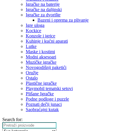
Igračke na baterije
Igračke na daljinski
‎Igračke za dvorište
Bazeni i oprema za plivanje
Igre uloga
Kockice
Konzole i igrice
Kuhinje i kućni aparati
Lutke
Maske i kostimi
Modni aksesoari
Muzičke igračke
Novogodišnji paketići
Oružje
Ostalo
Plastične igračke
Playmobil tematski setovi
Plišane Igračke
Podne podloge i puzzle
Poznati dečji junaci
Saobraćajni kutak
Search for: