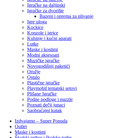
Igračke na daljinski
‎Igračke za dvorište
Bazeni i oprema za plivanje
Igre uloga
Kockice
Konzole i igrice
Kuhinje i kućni aparati
Lutke
Maske i kostimi
Modni aksesoari
Muzičke igračke
Novogodišnji paketići
Oružje
Ostalo
Plastične igračke
Playmobil tematski setovi
Plišane Igračke
Podne podloge i puzzle
Poznati dečji junaci
Saobraćajni kutak
Izdvajamo – Super Ponuda
Outlet
Maske i kostimi
Školski pribor i školske torbe