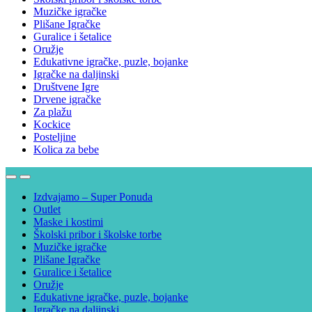
Muzičke igračke
Plišane Igračke
Guralice i šetalice
Oružje
Edukativne igračke, puzle, bojanke
Igračke na daljinski
Društvene Igre
Drvene igračke
Za plažu
Kockice
Posteljine
Kolica za bebe
Izdvajamo – Super Ponuda
Outlet
Maske i kostimi
Školski pribor i školske torbe
Muzičke igračke
Plišane Igračke
Guralice i šetalice
Oružje
Edukativne igračke, puzle, bojanke
Igračke na daljinski