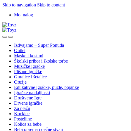
Skip to navigation
Skip to content
Moj nalog
Izdvajamo – Super Ponuda
Outlet
Maske i kostimi
Školski pribor i školske torbe
Muzičke igračke
Plišane Igračke
Guralice i šetalice
Oružje
Edukativne igračke, puzle, bojanke
Igračke na daljinski
Društvene Igre
Drvene igračke
Za plažu
Kockice
Posteljine
Kolica za bebe
Bebi oprema i dečije stvari