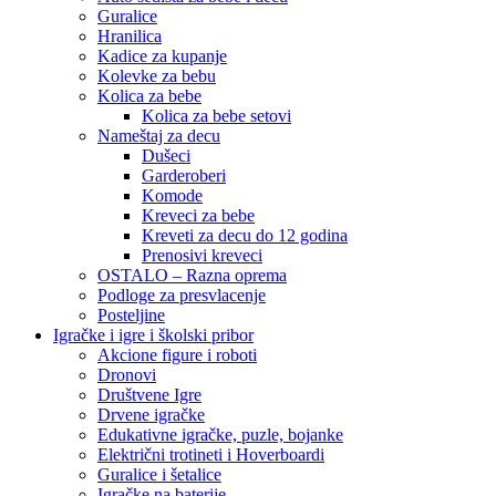
Guralice
Hranilica
Kadice za kupanje
Kolevke za bebu
Kolica za bebe
Kolica za bebe setovi
Nameštaj za decu
Dušeci
Garderoberi
Komode
Kreveci za bebe
Kreveti za decu do 12 godina
Prenosivi kreveci
OSTALO – Razna oprema
Podloge za presvlacenje
Posteljine
Igračke i igre i školski pribor
Akcione figure i roboti
Dronovi
Društvene Igre
Drvene igračke
Edukativne igračke, puzle, bojanke
Električni trotineti i Hoverboardi
Guralice i šetalice
Igračke na baterije