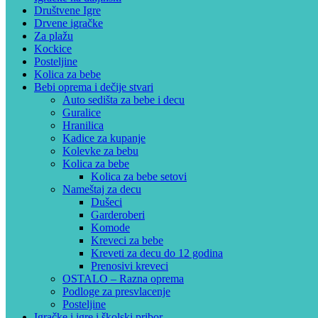
Društvene Igre
Drvene igračke
Za plažu
Kockice
Posteljine
Kolica za bebe
Bebi oprema i dečije stvari
Auto sedišta za bebe i decu
Guralice
Hranilica
Kadice za kupanje
Kolevke za bebu
Kolica za bebe
Kolica za bebe setovi
Nameštaj za decu
Dušeci
Garderoberi
Komode
Kreveci za bebe
Kreveti za decu do 12 godina
Prenosivi kreveci
OSTALO – Razna oprema
Podloge za presvlacenje
Posteljine
Igračke i igre i školski pribor