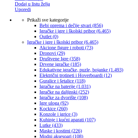
Dodaj u listu želja
Uporedi
Prikaži sve kategorije
Bebi oprema i dečije stvari
(856)
Igračke i igre i školski pribor
(6.465)
Outlet
(0)
Igračke i igre i školski pribor
(6.465)
Akcione figure i roboti
(73)
Dronovi
(29)
Društvene Igre
(358)
Drvene igračke
(185)
Edukativne igračke, puzle, bojanke
(1.493)
Električni trotineti i Hoverboardi
(12)
Guralice i šetalice
(118)
Igračke na baterije
(1.031)
Igračke na daljinski
(252)
‎Igračke za dvorište
(108)
Igre uloga
(92)
Kockice
(260)
Konzole i igrice
(3)
Kuhinje i kućni aparati
(107)
Lutke
(433)
Maske i kostimi
(226)
Modni aksesoari
(108)