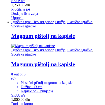
SKU: n/a
1,250.00
din
Pročitajte još
Dodaj u listu želja
Uporedi
Igračke i igre i školski pribor
,
Oružje
,
Plastične igračke
,
Sportske igračke
Magnum pištolj na kapisle
Igračke i igre i školski pribor
,
Oružje
,
Plastične igračke
,
Sportske igračke
Magnum pištolj na kapisle
0
out of 5
(0)
Plastični pištolj magnum na kapisle
Dužina: 13 cm
Kapisle od 8 punjenja
SKU: n/a
1,860.00
din
Dodaj u korpu