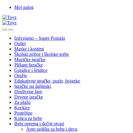
Skip
Skip
Moj nalog
to
to
navigation
content
Izdvajamo – Super Ponuda
Outlet
Maske i kostimi
Školski pribor i školske torbe
Muzičke igračke
Plišane Igračke
Guralice i šetalice
Oružje
Edukativne igračke, puzle, bojanke
Igračke na daljinski
Društvene Igre
Drvene igračke
Za plažu
Kockice
Posteljine
Kolica za bebe
Bebi oprema i dečije stvari
Auto sedišta za bebe i decu