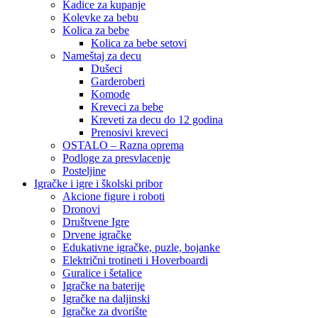
Kadice za kupanje
Kolevke za bebu
Kolica za bebe
Kolica za bebe setovi
Nameštaj za decu
Dušeci
Garderoberi
Komode
Kreveci za bebe
Kreveti za decu do 12 godina
Prenosivi kreveci
OSTALO – Razna oprema
Podloge za presvlacenje
Posteljine
Igračke i igre i školski pribor
Akcione figure i roboti
Dronovi
Društvene Igre
Drvene igračke
Edukativne igračke, puzle, bojanke
Električni trotineti i Hoverboardi
Guralice i šetalice
Igračke na baterije
Igračke na daljinski
‎Igračke za dvorište