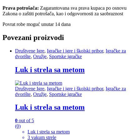
Prava potrošača:
Zagarantovana sva prava kupaca po osnovu
Zakona o zaštiti potrošača, kao i odgovornosti za saobraznost
Povrat robe moguć unutar 14 dana
Povezani proizvodi
Društvene Igre
,
Igračke i igre i školski pribor
,
‎Igračke za
dvorište
,
Oružje
,
Sportske igračke
Luk i strela sa metom
Društvene Igre
,
Igračke i igre i školski pribor
,
‎Igračke za
dvorište
,
Oružje
,
Sportske igračke
Luk i strela sa metom
0
out of 5
(0)
Luk i strela sa metom
3 vakum strele