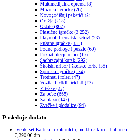
Multimedijalna oprema
(8)
Muzičke igračke
(26)
Novogodišnji paketići
(2)
Oružje
(218)
Ostalo
(867)
Plastične igračke
(3.252)
Playmobil tematski setovi
(23)
Plišane Igračke
(331)
Podne podloge i puzzle
(60)
Poznati dečji junaci
(15)
Saobraćajni kutak
(292)
Školski pribor i školske torbe
(35)
Sportske igračke
(134)
Trotineti i roleri
(47)
Vozila, bicikli i tricikli
(77)
Vrteške
(27)
Za bebe
(665)
Za plažu
(147)
Zvečke i glodalice
(94)
Poslednje dodato
Veliki set Barbike u kabrioletu, bicikl i 2 kućna ljubimca
3,290.00
din