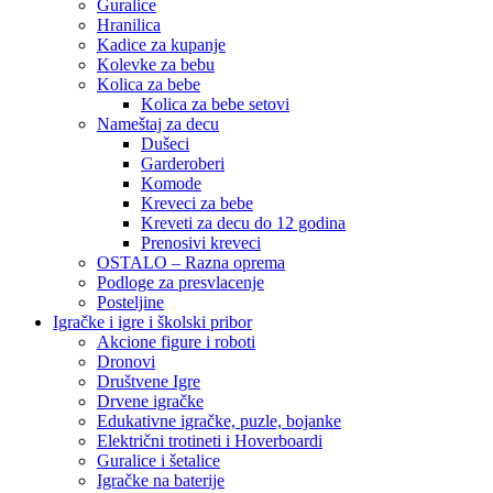
Guralice
Hranilica
Kadice za kupanje
Kolevke za bebu
Kolica za bebe
Kolica za bebe setovi
Nameštaj za decu
Dušeci
Garderoberi
Komode
Kreveci za bebe
Kreveti za decu do 12 godina
Prenosivi kreveci
OSTALO – Razna oprema
Podloge za presvlacenje
Posteljine
Igračke i igre i školski pribor
Akcione figure i roboti
Dronovi
Društvene Igre
Drvene igračke
Edukativne igračke, puzle, bojanke
Električni trotineti i Hoverboardi
Guralice i šetalice
Igračke na baterije