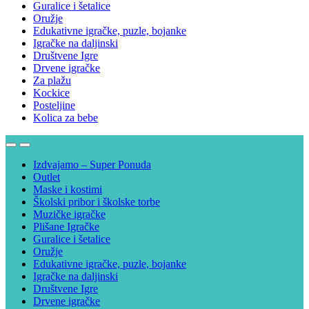
Guralice i šetalice
Oružje
Edukativne igračke, puzle, bojanke
Igračke na daljinski
Društvene Igre
Drvene igračke
Za plažu
Kockice
Posteljine
Kolica za bebe
Izdvajamo – Super Ponuda
Outlet
Maske i kostimi
Školski pribor i školske torbe
Muzičke igračke
Plišane Igračke
Guralice i šetalice
Oružje
Edukativne igračke, puzle, bojanke
Igračke na daljinski
Društvene Igre
Drvene igračke