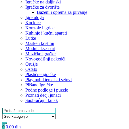
Igračke na daljinski
‎Igračke za dvorište
Bazeni i oprema za plivanje
Igre uloga
Kockice
Konzole i igrice
Kuhinje i kućni aparati
Lutke
Maske i kostimi
Modni aksesoari
Muzičke igračke
Novogodišnji paketići
Oružje
Ostalo
Plastične igračke
Playmobil tematski setovi
Plišane Igračke
Podne podloge i puzzle
Poznati dečji junaci
Saobraćajni kutak
Search
for:
0
0.00
din