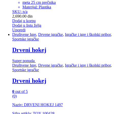
meta 25 cm prečnika
Materijal: Plastika
SKU: n/a
2,690.00
din
Dodaj u korpu
Dodaj u listu želja
Uporedi
Društvene Igre
,
Drvene igračke
,
Igračke i igre i školski pribor
,
Sportske igračke
Drveni hokej
Super ponuda
Društvene Igre
,
Drvene igračke
,
Igračke i igre i školski pribor
,
Sportske igračke
Drveni hokej
0
out of 5
(0)
Naziv: DRVENI HOKEJ 1497
Sifra artikla: TOY 100428