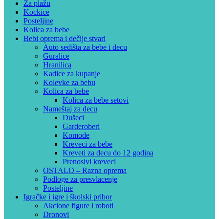
Za plažu
Kockice
Posteljine
Kolica za bebe
Bebi oprema i dečije stvari
Auto sedišta za bebe i decu
Guralice
Hranilica
Kadice za kupanje
Kolevke za bebu
Kolica za bebe
Kolica za bebe setovi
Nameštaj za decu
Dušeci
Garderoberi
Komode
Kreveci za bebe
Kreveti za decu do 12 godina
Prenosivi kreveci
OSTALO – Razna oprema
Podloge za presvlacenje
Posteljine
Igračke i igre i školski pribor
Akcione figure i roboti
Dronovi