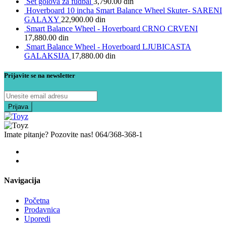
Set golova za fudbal
3,790.00
din
Hoverboard 10 incha Smart Balance Wheel Skuter- SARENI
GALAXY
22,900.00
din
Smart Balance Wheel - Hoverboard CRNO CRVENI
17,880.00
din
Smart Balance Wheel - Hoverboard LJUBICASTA
GALAKSIJA
17,880.00
din
Prijavite se na newsletter
Imate pitanje? Pozovite nas!
064/368-368-1
Navigacija
Početna
Prodavnica
Uporedi