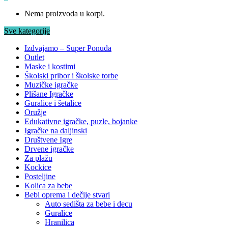
Nema proizvoda u korpi.
Sve kategorije
Izdvajamo – Super Ponuda
Outlet
Maske i kostimi
Školski pribor i školske torbe
Muzičke igračke
Plišane Igračke
Guralice i šetalice
Oružje
Edukativne igračke, puzle, bojanke
Igračke na daljinski
Društvene Igre
Drvene igračke
Za plažu
Kockice
Posteljine
Kolica za bebe
Bebi oprema i dečije stvari
Auto sedišta za bebe i decu
Guralice
Hranilica