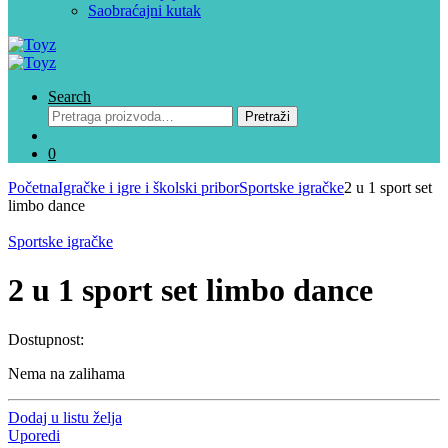
Saobraćajni kutak
Search
Pretraga
Pretraži
za:
0
Početna
Igračke i igre i školski pribor
Sportske igračke
2 u 1 sport set
limbo dance
Sportske igračke
2 u 1 sport set limbo dance
Dostupnost:
Nema na zalihama
Dodaj u listu želja
Uporedi