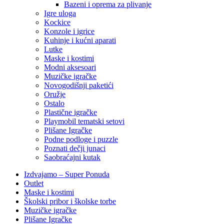
Bazeni i oprema za plivanje
Igre uloga
Kockice
Konzole i igrice
Kuhinje i kućni aparati
Lutke
Maske i kostimi
Modni aksesoari
Muzičke igračke
Novogodišnji paketići
Oružje
Ostalo
Plastične igračke
Playmobil tematski setovi
Plišane Igračke
Podne podloge i puzzle
Poznati dečji junaci
Saobraćajni kutak
Izdvajamo – Super Ponuda
Outlet
Maske i kostimi
Školski pribor i školske torbe
Muzičke igračke
Plišane Igračke