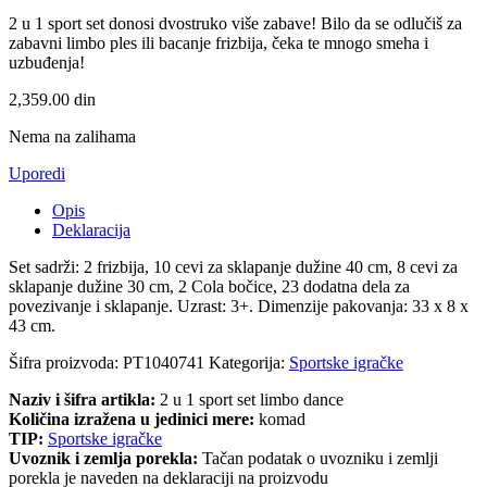
2 u 1 sport set donosi dvostruko više zabave! Bilo da se odlučiš za
zabavni limbo ples ili bacanje frizbija, čeka te mnogo smeha i
uzbuđenja!
2,359.00
din
Nema na zalihama
Uporedi
Opis
Deklaracija
Set sadrži: 2 frizbija, 10 cevi za sklapanje dužine 40 cm, 8 cevi za
sklapanje dužine 30 cm, 2 Cola bočice, 23 dodatna dela za
povezivanje i sklapanje. Uzrast: 3+. Dimenzije pakovanja: 33 x 8 x
43 cm.
Šifra proizvoda:
PT1040741
Kategorija:
Sportske igračke
Naziv i šifra artikla:
2 u 1 sport set limbo dance
Količina izražena u jedinici mere:
komad
TIP:
Sportske igračke
Uvoznik i zemlja porekla:
Tačan podatak o uvozniku i zemlji
porekla je naveden na deklaraciji na proizvodu