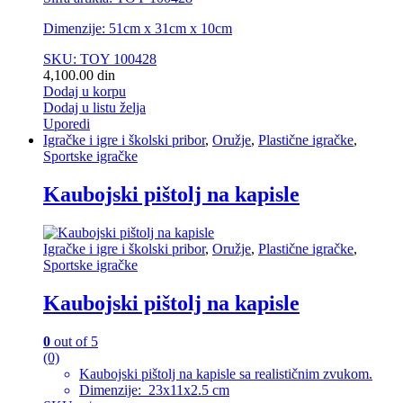
Dimenzije: 51cm x 31cm x 10cm
SKU: TOY 100428
4,100.00
din
Dodaj u korpu
Dodaj u listu želja
Uporedi
Igračke i igre i školski pribor
,
Oružje
,
Plastične igračke
,
Sportske igračke
Kaubojski pištolj na kapisle
Igračke i igre i školski pribor
,
Oružje
,
Plastične igračke
,
Sportske igračke
Kaubojski pištolj na kapisle
0
out of 5
(0)
Kaubojski pištolj na kapisle sa realističnim zvukom.
Dimenzije: 23x11x2.5 cm