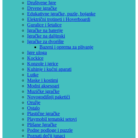
Društvene Igre
Drvene igračke
Edukativne igračke, puzle, bojanke
Električni trotineti i Hoverboardi
Guralice i šetalice
Igračke na baterije
Igračke na daljinski
‎Igračke za dvorište
Bazeni i oprema za plivanje
Igre uloga
Kockice
Konzole i igrice
Kuhinje i kućni aparati
Lutke
Maske i kostimi
Modni aksesoari
Muzičke igračke
Novogodišnji paketići
Oružje
Ostalo
Plastične igračke
Playmobil tematski setovi
Plišane Igračke
Podne podloge i puzzle
Poznati dečji junaci