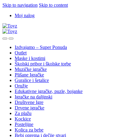
Skip to navigation
Skip to content
Moj nalog
Izdvajamo – Super Ponuda
Outlet
Maske i kostimi
Školski pribor i školske torbe
Muzičke igračke
Plišane Igračke
Guralice i šetalice
Oružje
Edukativne igračke, puzle, bojanke
Igračke na daljinski
Društvene Igre
Drvene igračke
Za plažu
Kockice
Posteljine
Kolica za bebe
Bebi oprema i dečije stvari