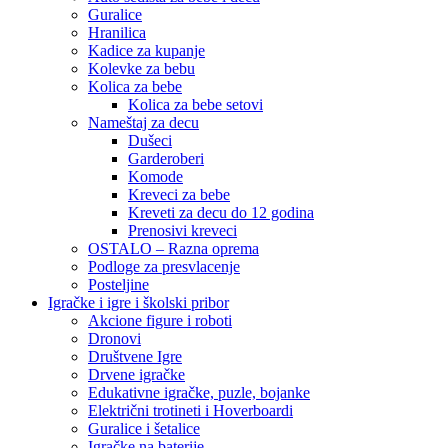
Guralice
Hranilica
Kadice za kupanje
Kolevke za bebu
Kolica za bebe
Kolica za bebe setovi
Nameštaj za decu
Dušeci
Garderoberi
Komode
Kreveci za bebe
Kreveti za decu do 12 godina
Prenosivi kreveci
OSTALO – Razna oprema
Podloge za presvlacenje
Posteljine
Igračke i igre i školski pribor
Akcione figure i roboti
Dronovi
Društvene Igre
Drvene igračke
Edukativne igračke, puzle, bojanke
Električni trotineti i Hoverboardi
Guralice i šetalice
Igračke na baterije