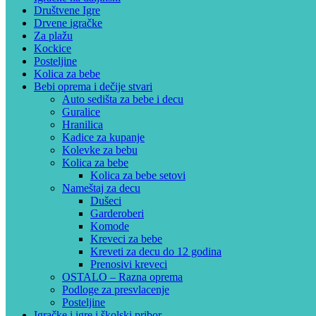
Društvene Igre
Drvene igračke
Za plažu
Kockice
Posteljine
Kolica za bebe
Bebi oprema i dečije stvari
Auto sedišta za bebe i decu
Guralice
Hranilica
Kadice za kupanje
Kolevke za bebu
Kolica za bebe
Kolica za bebe setovi
Nameštaj za decu
Dušeci
Garderoberi
Komode
Kreveci za bebe
Kreveti za decu do 12 godina
Prenosivi kreveci
OSTALO – Razna oprema
Podloge za presvlacenje
Posteljine
Igračke i igre i školski pribor