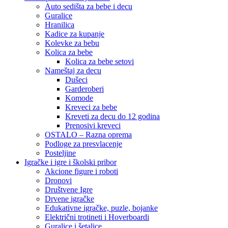
Auto sedišta za bebe i decu
Guralice
Hranilica
Kadice za kupanje
Kolevke za bebu
Kolica za bebe
Kolica za bebe setovi
Nameštaj za decu
Dušeci
Garderoberi
Komode
Kreveci za bebe
Kreveti za decu do 12 godina
Prenosivi kreveci
OSTALO – Razna oprema
Podloge za presvlacenje
Posteljine
Igračke i igre i školski pribor
Akcione figure i roboti
Dronovi
Društvene Igre
Drvene igračke
Edukativne igračke, puzle, bojanke
Električni trotineti i Hoverboardi
Guralice i šetalice