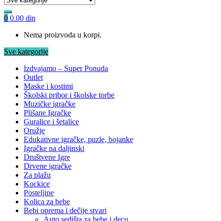
0
0.00
din
Nema proizvoda u korpi.
Sve kategorije
Izdvajamo – Super Ponuda
Outlet
Maske i kostimi
Školski pribor i školske torbe
Muzičke igračke
Plišane Igračke
Guralice i šetalice
Oružje
Edukativne igračke, puzle, bojanke
Igračke na daljinski
Društvene Igre
Drvene igračke
Za plažu
Kockice
Posteljine
Kolica za bebe
Bebi oprema i dečije stvari
Auto sedišta za bebe i decu