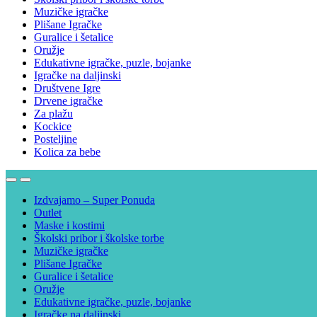
Muzičke igračke
Plišane Igračke
Guralice i šetalice
Oružje
Edukativne igračke, puzle, bojanke
Igračke na daljinski
Društvene Igre
Drvene igračke
Za plažu
Kockice
Posteljine
Kolica za bebe
Izdvajamo – Super Ponuda
Outlet
Maske i kostimi
Školski pribor i školske torbe
Muzičke igračke
Plišane Igračke
Guralice i šetalice
Oružje
Edukativne igračke, puzle, bojanke
Igračke na daljinski