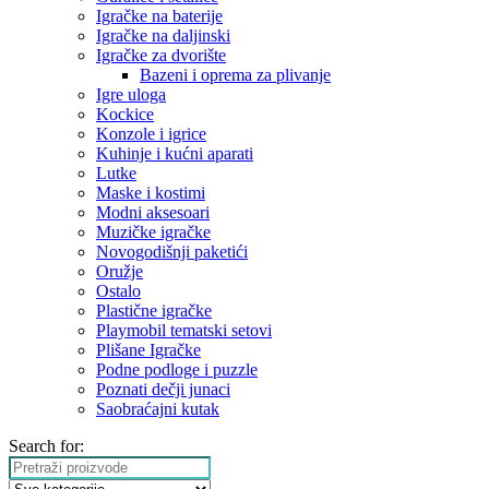
Igračke na baterije
Igračke na daljinski
‎Igračke za dvorište
Bazeni i oprema za plivanje
Igre uloga
Kockice
Konzole i igrice
Kuhinje i kućni aparati
Lutke
Maske i kostimi
Modni aksesoari
Muzičke igračke
Novogodišnji paketići
Oružje
Ostalo
Plastične igračke
Playmobil tematski setovi
Plišane Igračke
Podne podloge i puzzle
Poznati dečji junaci
Saobraćajni kutak
Search for: