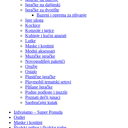
Igračke na daljinski
‎Igračke za dvorište
Bazeni i oprema za plivanje
Igre uloga
Kockice
Konzole i igrice
Kuhinje i kućni aparati
Lutke
Maske i kostimi
Modni aksesoari
Muzičke igračke
Novogodišnji paketići
Oružje
Ostalo
Plastične igračke
Playmobil tematski setovi
Plišane Igračke
Podne podloge i puzzle
Poznati dečji junaci
Saobraćajni kutak
Izdvajamo – Super Ponuda
Outlet
Maske i kostimi
Školski pribor i školske torbe