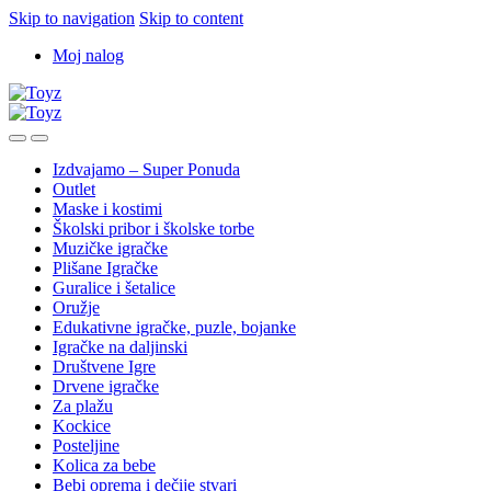
Skip to navigation
Skip to content
Moj nalog
Izdvajamo – Super Ponuda
Outlet
Maske i kostimi
Školski pribor i školske torbe
Muzičke igračke
Plišane Igračke
Guralice i šetalice
Oružje
Edukativne igračke, puzle, bojanke
Igračke na daljinski
Društvene Igre
Drvene igračke
Za plažu
Kockice
Posteljine
Kolica za bebe
Bebi oprema i dečije stvari