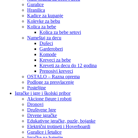
Guralice
Hranilica
Kadice za kupanje
Kolevke za bebu
Kolica za bebe
Kolica za bebe setovi
Nameštaj za decu
Dušeci
Garderoberi
Komode
Kreveci za bebe
Kreveti za decu do 12 godina
Prenosivi kreveci
OSTALO – Razna oprema
Podloge za presvlacenje
Posteljine
Igračke i igre i školski pribor
Akcione figure i roboti
Dronovi
Društvene Igre
Drvene igračke
Edukativne igračke, puzle, bojanke
Električni trotineti i Hoverboardi
Guralice i šetalice
Igračke na baterije