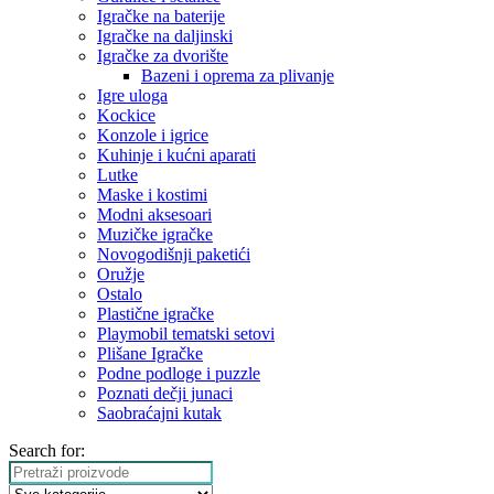
Igračke na baterije
Igračke na daljinski
‎Igračke za dvorište
Bazeni i oprema za plivanje
Igre uloga
Kockice
Konzole i igrice
Kuhinje i kućni aparati
Lutke
Maske i kostimi
Modni aksesoari
Muzičke igračke
Novogodišnji paketići
Oružje
Ostalo
Plastične igračke
Playmobil tematski setovi
Plišane Igračke
Podne podloge i puzzle
Poznati dečji junaci
Saobraćajni kutak
Search for: