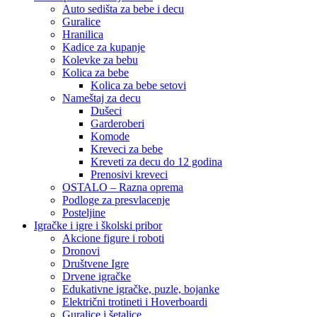
Auto sedišta za bebe i decu
Guralice
Hranilica
Kadice za kupanje
Kolevke za bebu
Kolica za bebe
Kolica za bebe setovi
Nameštaj za decu
Dušeci
Garderoberi
Komode
Kreveci za bebe
Kreveti za decu do 12 godina
Prenosivi kreveci
OSTALO – Razna oprema
Podloge za presvlacenje
Posteljine
Igračke i igre i školski pribor
Akcione figure i roboti
Dronovi
Društvene Igre
Drvene igračke
Edukativne igračke, puzle, bojanke
Električni trotineti i Hoverboardi
Guralice i šetalice