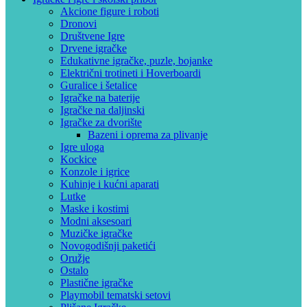
Akcione figure i roboti
Dronovi
Društvene Igre
Drvene igračke
Edukativne igračke, puzle, bojanke
Električni trotineti i Hoverboardi
Guralice i šetalice
Igračke na baterije
Igračke na daljinski
‎Igračke za dvorište
Bazeni i oprema za plivanje
Igre uloga
Kockice
Konzole i igrice
Kuhinje i kućni aparati
Lutke
Maske i kostimi
Modni aksesoari
Muzičke igračke
Novogodišnji paketići
Oružje
Ostalo
Plastične igračke
Playmobil tematski setovi