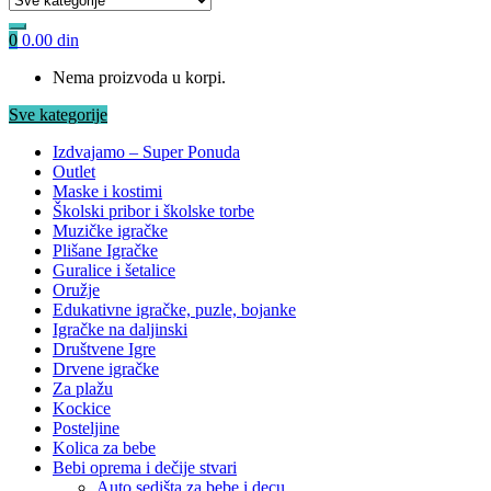
0
0.00
din
Nema proizvoda u korpi.
Sve kategorije
Izdvajamo – Super Ponuda
Outlet
Maske i kostimi
Školski pribor i školske torbe
Muzičke igračke
Plišane Igračke
Guralice i šetalice
Oružje
Edukativne igračke, puzle, bojanke
Igračke na daljinski
Društvene Igre
Drvene igračke
Za plažu
Kockice
Posteljine
Kolica za bebe
Bebi oprema i dečije stvari
Auto sedišta za bebe i decu