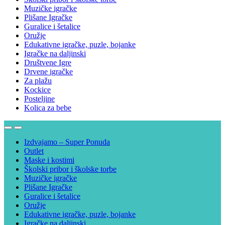
Muzičke igračke
Plišane Igračke
Guralice i šetalice
Oružje
Edukativne igračke, puzle, bojanke
Igračke na daljinski
Društvene Igre
Drvene igračke
Za plažu
Kockice
Posteljine
Kolica za bebe
Izdvajamo – Super Ponuda
Outlet
Maske i kostimi
Školski pribor i školske torbe
Muzičke igračke
Plišane Igračke
Guralice i šetalice
Oružje
Edukativne igračke, puzle, bojanke
Igračke na daljinski