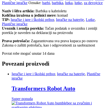
Plastične igračke
Oznake:
barbi
,
barbika
,
lutka
,
lutke
,
za devojcice
Naziv i šifra artikla:
Barbika u kabrioletu
Količina izražena u jedinici mere:
komad
TIP:
Igračke i igre i školski pribor
,
Igračke na baterije
,
Lutke
,
Plastične igračke
Uvoznik i zemlja porekla:
Tačan podatak o uvozniku i zemlji
porekla je naveden na deklaraciji na proizvodu
Prava potrošača:
Zagarantovana sva prava kupaca po osnovu
Zakona o zaštiti potrošača, kao i odgovornosti za saobraznost
Povrat robe moguć unutar 14 dana
Povezani proizvodi
Igračke i igre i školski pribor
,
Igračke na baterije
,
Plastične
igračke
Transformers Robot Auto
Super ponuda