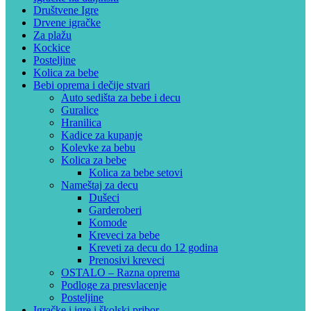
Društvene Igre
Drvene igračke
Za plažu
Kockice
Posteljine
Kolica za bebe
Bebi oprema i dečije stvari
Auto sedišta za bebe i decu
Guralice
Hranilica
Kadice za kupanje
Kolevke za bebu
Kolica za bebe
Kolica za bebe setovi
Nameštaj za decu
Dušeci
Garderoberi
Komode
Kreveci za bebe
Kreveti za decu do 12 godina
Prenosivi kreveci
OSTALO – Razna oprema
Podloge za presvlacenje
Posteljine
Igračke i igre i školski pribor