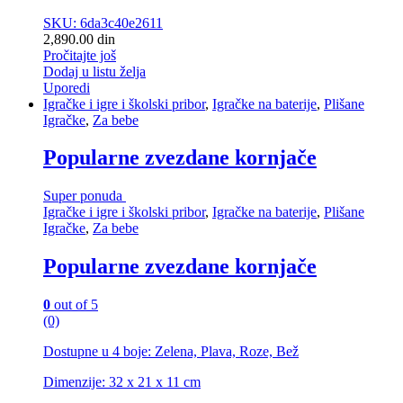
SKU: 6da3c40e2611
2,890.00
din
Pročitajte još
Dodaj u listu želja
Uporedi
Igračke i igre i školski pribor
,
Igračke na baterije
,
Plišane
Igračke
,
Za bebe
Popularne zvezdane kornjače
Super ponuda
Igračke i igre i školski pribor
,
Igračke na baterije
,
Plišane
Igračke
,
Za bebe
Popularne zvezdane kornjače
0
out of 5
(0)
Dostupne u 4 boje: Zelena, Plava, Roze, Bež
Dimenzije: 32 x 21 x 11 cm