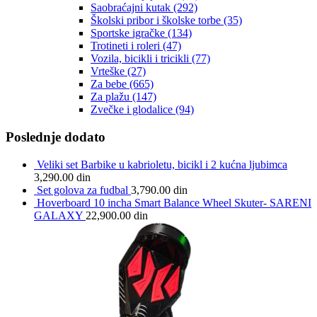
Saobraćajni kutak
(292)
Školski pribor i školske torbe
(35)
Sportske igračke
(134)
Trotineti i roleri
(47)
Vozila, bicikli i tricikli
(77)
Vrteške
(27)
Za bebe
(665)
Za plažu
(147)
Zvečke i glodalice
(94)
Poslednje dodato
Veliki set Barbike u kabrioletu, bicikl i 2 kućna ljubimca
3,290.00
din
Set golova za fudbal
3,790.00
din
Hoverboard 10 incha Smart Balance Wheel Skuter- SARENI
GALAXY
22,900.00
din