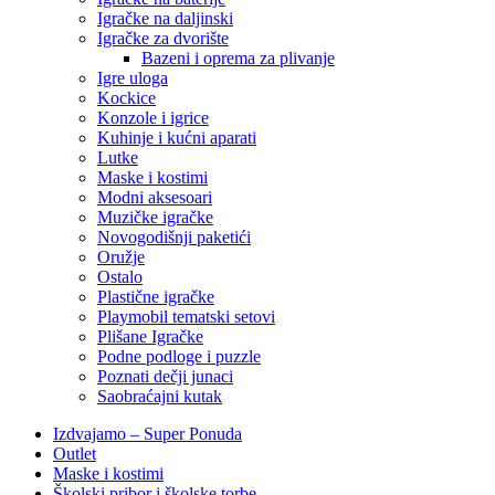
Igračke na daljinski
‎Igračke za dvorište
Bazeni i oprema za plivanje
Igre uloga
Kockice
Konzole i igrice
Kuhinje i kućni aparati
Lutke
Maske i kostimi
Modni aksesoari
Muzičke igračke
Novogodišnji paketići
Oružje
Ostalo
Plastične igračke
Playmobil tematski setovi
Plišane Igračke
Podne podloge i puzzle
Poznati dečji junaci
Saobraćajni kutak
Izdvajamo – Super Ponuda
Outlet
Maske i kostimi
Školski pribor i školske torbe