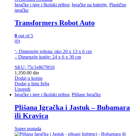
Igračke i igre i školski pribor
,
Igračke na baterije
,
Plastične
igračke
Transformers Robot Auto
0
out of 5
(0)
‘- Dimenzije robota: oko 20 x 13 x 6 cm
– Dimenzije kutije: 24 x 6 x 30 cm
SKU: 75c1e8679f16
1,350.00
din
Dodaj u korpu
Dodaj u listu želja
Uporedi
Igračke i igre i školski pribor
,
Plišane Igračke
Plišana Igračka i Jastuk – Bubamara
ili Kravica
Super ponuda