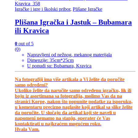
Igračke i igre i školski pribor
,
Plišane Igračke
Plišana Igračka i Jastuk – Bubamara
ili Kravica
0
out of 5
(0)
Napravljeni od nežnog, mekanog materijala
Dimenzije: 35cm*25cm
U ponudi su: Bubamara, Kravica
Na fotografiji ima više artikala a Vi želite da poručite
samo određeni?
Ukoliko želite da naručite samo određenu igračku, lik ili
boju iz asortimana sa fotografija, molimo Vas da na
stranici Korpe, nakon što popunite podatke za isporuku,
u komentaru precizno naglasite koji artikal sa slike želite
da poručite. U slučaju da artikal koji ste naveli u
napomeni nemamo na stanju, operater će Vas
kontaktirati u najkraćem mogućem roku.
Hvala Vam.