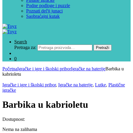
Plišane Igračke
Podne podloge i puzzle
Poznati dečji junaci
Saobraćajni kutak
Search
Pretraga za:
Pretraži
0
Početna
Igračke i igre i školski pribor
Igračke na baterije
Barbika u
kabrioletu
Igračke i igre i školski pribor
,
Igračke na baterije
,
Lutke
,
Plastične
igračke
Barbika u kabrioletu
Dostupnost:
Nema na zalihama