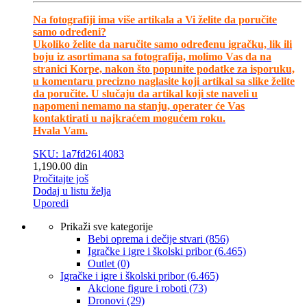
Na fotografiji ima više artikala a Vi želite da poručite
samo određeni?
Ukoliko želite da naručite samo određenu igračku, lik ili
boju iz asortimana sa fotografija, molimo Vas da na
stranici Korpe, nakon što popunite podatke za isporuku,
u komentaru precizno naglasite koji artikal sa slike želite
da poručite. U slučaju da artikal koji ste naveli u
napomeni nemamo na stanju, operater će Vas
kontaktirati u najkraćem mogućem roku.
Hvala Vam.
SKU: 1a7fd2614083
1,190.00
din
Pročitajte još
Dodaj u listu želja
Uporedi
Prikaži sve kategorije
Bebi oprema i dečije stvari
(856)
Igračke i igre i školski pribor
(6.465)
Outlet
(0)
Igračke i igre i školski pribor
(6.465)
Akcione figure i roboti
(73)
Dronovi
(29)