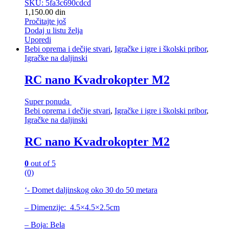
SKU: 5fa3c690cdcd
1,150.00
din
Pročitajte još
Dodaj u listu želja
Uporedi
Bebi oprema i dečije stvari
,
Igračke i igre i školski pribor
,
Igračke na daljinski
RC nano Kvadrokopter M2
Super ponuda
Bebi oprema i dečije stvari
,
Igračke i igre i školski pribor
,
Igračke na daljinski
RC nano Kvadrokopter M2
0
out of 5
(0)
‘- Domet daljinskog oko 30 do 50 metara
– Dimenzije: 4.5×4.5×2.5cm
– Boja: Bela