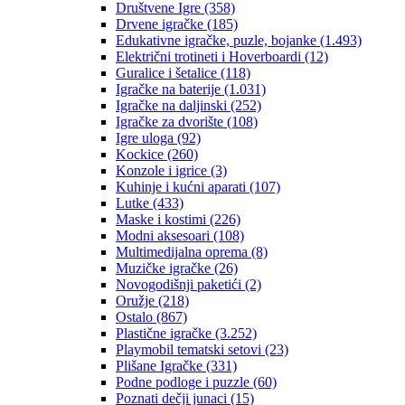
Društvene Igre
(358)
Drvene igračke
(185)
Edukativne igračke, puzle, bojanke
(1.493)
Električni trotineti i Hoverboardi
(12)
Guralice i šetalice
(118)
Igračke na baterije
(1.031)
Igračke na daljinski
(252)
‎Igračke za dvorište
(108)
Igre uloga
(92)
Kockice
(260)
Konzole i igrice
(3)
Kuhinje i kućni aparati
(107)
Lutke
(433)
Maske i kostimi
(226)
Modni aksesoari
(108)
Multimedijalna oprema
(8)
Muzičke igračke
(26)
Novogodišnji paketići
(2)
Oružje
(218)
Ostalo
(867)
Plastične igračke
(3.252)
Playmobil tematski setovi
(23)
Plišane Igračke
(331)
Podne podloge i puzzle
(60)
Poznati dečji junaci
(15)