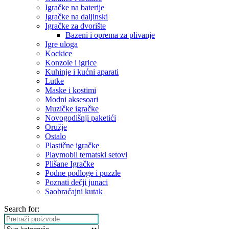
Igračke na baterije
Igračke na daljinski
‎Igračke za dvorište
Bazeni i oprema za plivanje
Igre uloga
Kockice
Konzole i igrice
Kuhinje i kućni aparati
Lutke
Maske i kostimi
Modni aksesoari
Muzičke igračke
Novogodišnji paketići
Oružje
Ostalo
Plastične igračke
Playmobil tematski setovi
Plišane Igračke
Podne podloge i puzzle
Poznati dečji junaci
Saobraćajni kutak
Search for: