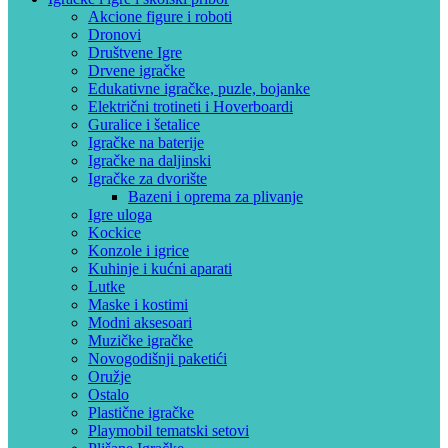
Akcione figure i roboti
Dronovi
Društvene Igre
Drvene igračke
Edukativne igračke, puzle, bojanke
Električni trotineti i Hoverboardi
Guralice i šetalice
Igračke na baterije
Igračke na daljinski
‎Igračke za dvorište
Bazeni i oprema za plivanje
Igre uloga
Kockice
Konzole i igrice
Kuhinje i kućni aparati
Lutke
Maske i kostimi
Modni aksesoari
Muzičke igračke
Novogodišnji paketići
Oružje
Ostalo
Plastične igračke
Playmobil tematski setovi