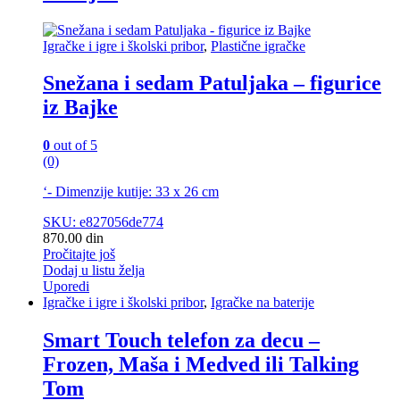
Igračke i igre i školski pribor
,
Plastične igračke
Snežana i sedam Patuljaka – figurice
iz Bajke
0
out of 5
(0)
‘- Dimenzije kutije: 33 x 26 cm
SKU: e827056de774
870.00
din
Pročitajte još
Dodaj u listu želja
Uporedi
Igračke i igre i školski pribor
,
Igračke na baterije
Smart Touch telefon za decu –
Frozen, Maša i Medved ili Talking
Tom