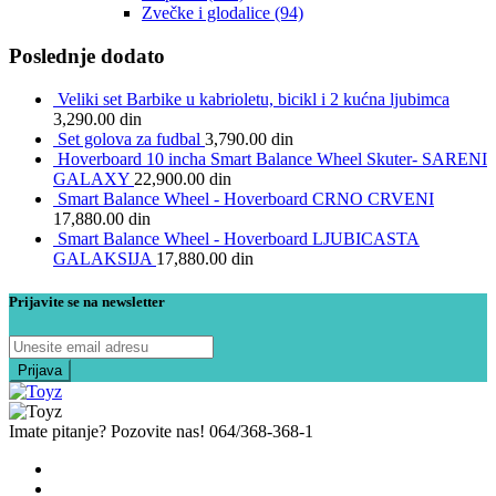
Zvečke i glodalice
(94)
Poslednje dodato
Veliki set Barbike u kabrioletu, bicikl i 2 kućna ljubimca
3,290.00
din
Set golova za fudbal
3,790.00
din
Hoverboard 10 incha Smart Balance Wheel Skuter- SARENI
GALAXY
22,900.00
din
Smart Balance Wheel - Hoverboard CRNO CRVENI
17,880.00
din
Smart Balance Wheel - Hoverboard LJUBICASTA
GALAKSIJA
17,880.00
din
Prijavite se na newsletter
Imate pitanje? Pozovite nas!
064/368-368-1