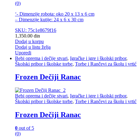
(0)
‘- Dimenzije robota: oko 20 x 13 x 6 cm
– Dimenzije kutije: 24 x 6 x 30 cm
SKU: 75c1e8679f16
1,350.00
din
Dodaj u korpu
Dodaj u listu želja
Uporedi
Bebi oprema i dečije stvari
,
Igračke i igre i školski pribor
,
Školski pribor i školske torbe
,
Torbe i Rančevi za školu i vrtić
Frozen Dečiji Ranac
Bebi oprema i dečije stvari
,
Igračke i igre i školski pribor
,
Školski pribor i školske torbe
,
Torbe i Rančevi za školu i vrtić
Frozen Dečiji Ranac
0
out of 5
(0)