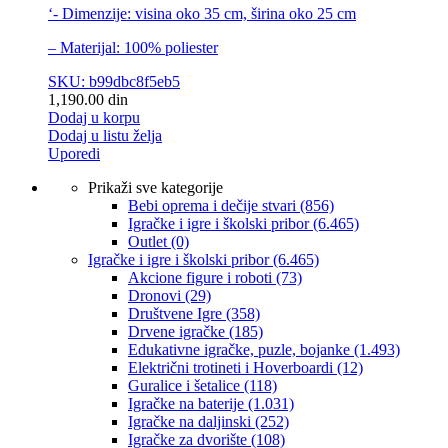
‘- Dimenzije: visina oko 35 cm, širina oko 25 cm
– Materijal: 100% poliester
SKU: b99dbc8f5eb5
1,190.00
din
Dodaj u korpu
Dodaj u listu želja
Uporedi
Prikaži sve kategorije
Bebi oprema i dečije stvari
(856)
Igračke i igre i školski pribor
(6.465)
Outlet
(0)
Igračke i igre i školski pribor
(6.465)
Akcione figure i roboti
(73)
Dronovi
(29)
Društvene Igre
(358)
Drvene igračke
(185)
Edukativne igračke, puzle, bojanke
(1.493)
Električni trotineti i Hoverboardi
(12)
Guralice i šetalice
(118)
Igračke na baterije
(1.031)
Igračke na daljinski
(252)
‎Igračke za dvorište
(108)