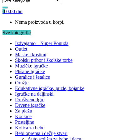
0
0.00
din
Nema proizvoda u korpi.
Sve kategorije
Izdvajamo – Super Ponuda
Outlet
Maske i kostimi
Školski pribor i školske torbe
Muzičke igračke
Plišane Igračke
Guralice i šetalice
Oružje
Edukativne igračke, puzle, bojanke
Igračke na daljinski
Društvene Igre
Drvene igračke
Za plažu
Kockice
Posteljine
Kolica za bebe
Bebi oprema i dečije stvari
Auto sedišta za bebe i decu