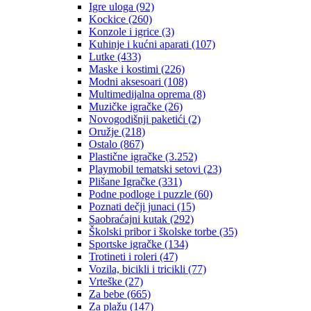
Igre uloga
(92)
Kockice
(260)
Konzole i igrice
(3)
Kuhinje i kućni aparati
(107)
Lutke
(433)
Maske i kostimi
(226)
Modni aksesoari
(108)
Multimedijalna oprema
(8)
Muzičke igračke
(26)
Novogodišnji paketići
(2)
Oružje
(218)
Ostalo
(867)
Plastične igračke
(3.252)
Playmobil tematski setovi
(23)
Plišane Igračke
(331)
Podne podloge i puzzle
(60)
Poznati dečji junaci
(15)
Saobraćajni kutak
(292)
Školski pribor i školske torbe
(35)
Sportske igračke
(134)
Trotineti i roleri
(47)
Vozila, bicikli i tricikli
(77)
Vrteške
(27)
Za bebe
(665)
Za plažu
(147)