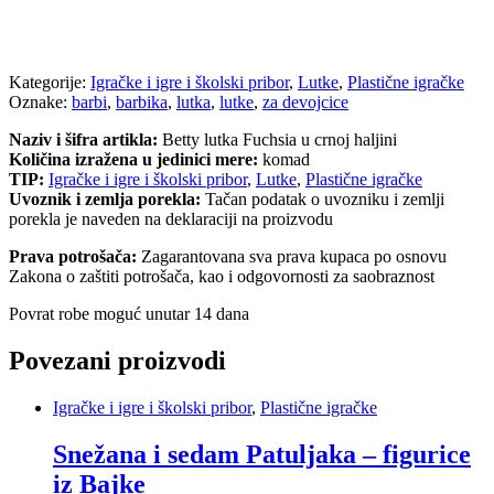
Kategorije:
Igračke i igre i školski pribor
,
Lutke
,
Plastične igračke
Oznake:
barbi
,
barbika
,
lutka
,
lutke
,
za devojcice
Naziv i šifra artikla:
Betty lutka Fuchsia u crnoj haljini
Količina izražena u jedinici mere:
komad
TIP:
Igračke i igre i školski pribor
,
Lutke
,
Plastične igračke
Uvoznik i zemlja porekla:
Tačan podatak o uvozniku i zemlji
porekla je naveden na deklaraciji na proizvodu
Prava potrošača:
Zagarantovana sva prava kupaca po osnovu
Zakona o zaštiti potrošača, kao i odgovornosti za saobraznost
Povrat robe moguć unutar 14 dana
Povezani proizvodi
Igračke i igre i školski pribor
,
Plastične igračke
Snežana i sedam Patuljaka – figurice
iz Bajke