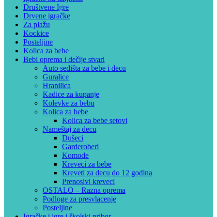
Društvene Igre
Drvene igračke
Za plažu
Kockice
Posteljine
Kolica za bebe
Bebi oprema i dečije stvari
Auto sedišta za bebe i decu
Guralice
Hranilica
Kadice za kupanje
Kolevke za bebu
Kolica za bebe
Kolica za bebe setovi
Nameštaj za decu
Dušeci
Garderoberi
Komode
Kreveci za bebe
Kreveti za decu do 12 godina
Prenosivi kreveci
OSTALO – Razna oprema
Podloge za presvlacenje
Posteljine
Igračke i igre i školski pribor