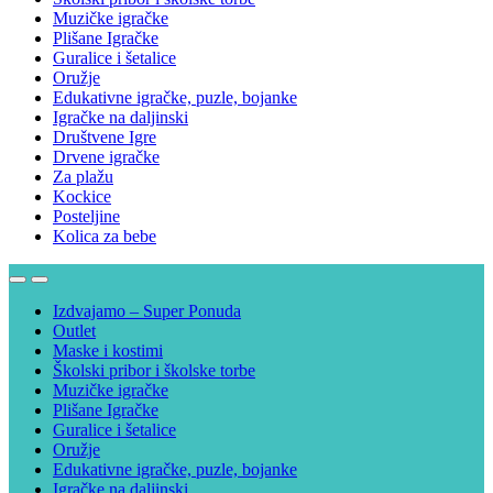
Muzičke igračke
Plišane Igračke
Guralice i šetalice
Oružje
Edukativne igračke, puzle, bojanke
Igračke na daljinski
Društvene Igre
Drvene igračke
Za plažu
Kockice
Posteljine
Kolica za bebe
Izdvajamo – Super Ponuda
Outlet
Maske i kostimi
Školski pribor i školske torbe
Muzičke igračke
Plišane Igračke
Guralice i šetalice
Oružje
Edukativne igračke, puzle, bojanke
Igračke na daljinski