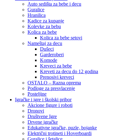
Auto sedišta za bebe i decu
Guralice
Hranilica
Kadice za kupanje
Kolevke za bebu
Kolica za bebe
Kolica za bebe setovi
Nameštaj za decu
Dušeci
Garderoberi
Komode
Kreveci za bebe
Kreveti za decu do 12 godina
Prenosivi kreveci
OSTALO – Razna oprema
Podloge za presvlacenje
Posteljine
Igračke i igre i školski pribor
Akcione figure i roboti
Dronovi
Društvene Igre
Drvene igračke
Edukativne igračke, puzle, bojanke
Električni trotineti i Hoverboardi
Guralice i šetalice