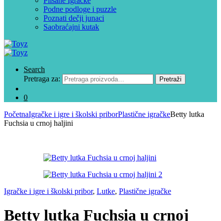
Plišane Igračke
Podne podloge i puzzle
Poznati dečji junaci
Saobraćajni kutak
Search
Pretraga za:
Pretraži
0
Početna
Igračke i igre i školski pribor
Plastične igračke
Betty lutka
Fuchsia u crnoj haljini
Igračke i igre i školski pribor
,
Lutke
,
Plastične igračke
Betty lutka Fuchsia u crnoj