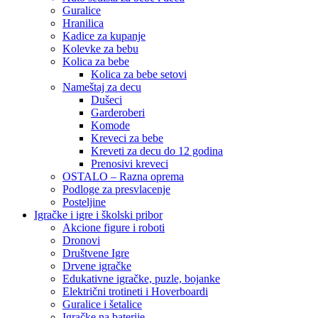
Guralice
Hranilica
Kadice za kupanje
Kolevke za bebu
Kolica za bebe
Kolica za bebe setovi
Nameštaj za decu
Dušeci
Garderoberi
Komode
Kreveci za bebe
Kreveti za decu do 12 godina
Prenosivi kreveci
OSTALO – Razna oprema
Podloge za presvlacenje
Posteljine
Igračke i igre i školski pribor
Akcione figure i roboti
Dronovi
Društvene Igre
Drvene igračke
Edukativne igračke, puzle, bojanke
Električni trotineti i Hoverboardi
Guralice i šetalice
Igračke na baterije