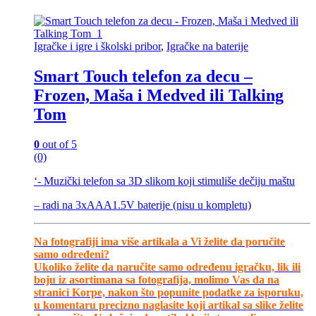
Igračke i igre i školski pribor
,
Igračke na baterije
Smart Touch telefon za decu –
Frozen, Maša i Medved ili Talking
Tom
0
out of 5
(0)
‘- Muzički telefon sa 3D slikom koji stimuliše dečiju maštu
– radi na 3xAAA1.5V baterije (nisu u kompletu)
Na fotografiji ima više artikala a Vi želite da poručite
samo određeni?
Ukoliko želite da naručite samo određenu igračku, lik ili
boju iz asortimana sa fotografija, molimo Vas da na
stranici Korpe, nakon što popunite podatke za isporuku,
u komentaru precizno naglasite koji artikal sa slike želite