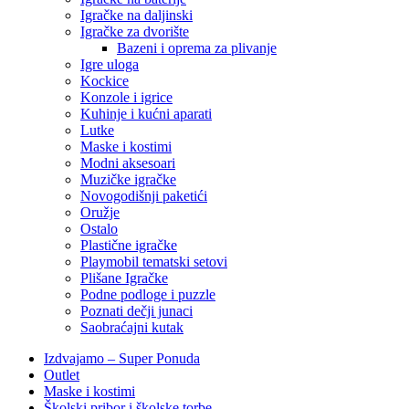
Igračke na daljinski
‎Igračke za dvorište
Bazeni i oprema za plivanje
Igre uloga
Kockice
Konzole i igrice
Kuhinje i kućni aparati
Lutke
Maske i kostimi
Modni aksesoari
Muzičke igračke
Novogodišnji paketići
Oružje
Ostalo
Plastične igračke
Playmobil tematski setovi
Plišane Igračke
Podne podloge i puzzle
Poznati dečji junaci
Saobraćajni kutak
Izdvajamo – Super Ponuda
Outlet
Maske i kostimi
Školski pribor i školske torbe