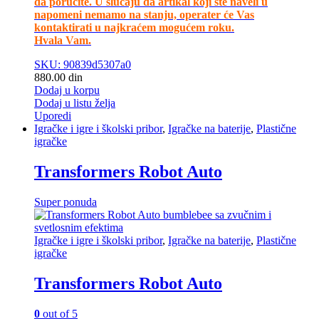
da poručite. U slučaju da artikal koji ste naveli u
napomeni nemamo na stanju, operater će Vas
kontaktirati u najkraćem mogućem roku.
Hvala Vam.
SKU: 90839d5307a0
880.00
din
Dodaj u korpu
Dodaj u listu želja
Uporedi
Igračke i igre i školski pribor
,
Igračke na baterije
,
Plastične
igračke
Transformers Robot Auto
Super ponuda
Igračke i igre i školski pribor
,
Igračke na baterije
,
Plastične
igračke
Transformers Robot Auto
0
out of 5