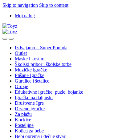
Skip to navigation
Skip to content
Moj nalog
Izdvajamo – Super Ponuda
Outlet
Maske i kostimi
Školski pribor i školske torbe
Muzičke igračke
Plišane Igračke
Guralice i šetalice
Oružje
Edukativne igračke, puzle, bojanke
Igračke na daljinski
Društvene Igre
Drvene igračke
Za plažu
Kockice
Posteljine
Kolica za bebe
Bebi oprema i dečije stvari