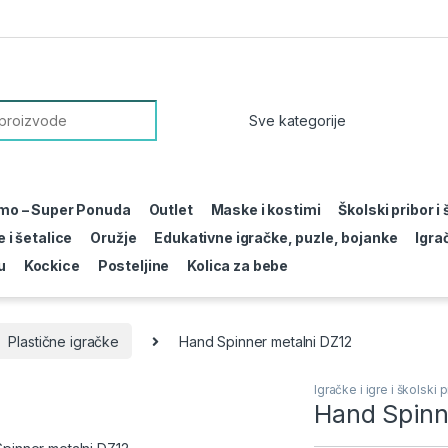
or:
mo – Super Ponuda
Outlet
Maske i kostimi
Školski pribor i
 i šetalice
Oružje
Edukativne igračke, puzle, bojanke
Igra
u
Kockice
Posteljine
Kolica za bebe
Plastične igračke
Hand Spinner metalni DZ12
Igračke i igre i školski p
Hand Spinn