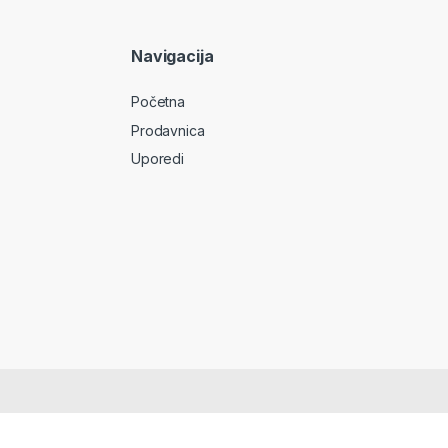
Navigacija
Početna
Prodavnica
Uporedi