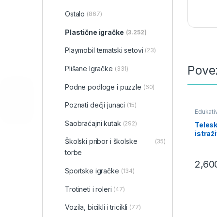
Ostalo
(867)
Plastične igračke
(3.252)
Playmobil tematski setovi
(23)
Pove
Plišane Igračke
(331)
Podne podloge i puzzle
(60)
Poznati dečji junaci
(15)
Edukati
bojank
Saobraćajni kutak
(292)
pribor
Teles
istraž
Školski pribor i školske
(35)
torbe
2,60
Sportske igračke
(134)
Trotineti i roleri
(47)
Vozila, bicikli i tricikli
(77)