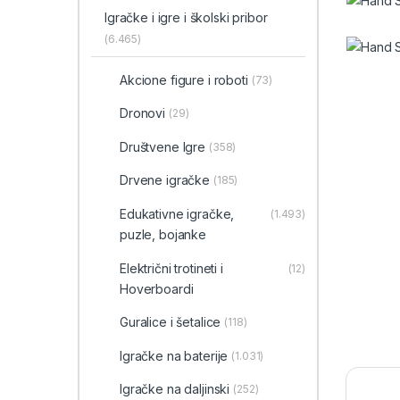
Igračke i igre i školski pribor
(6.465)
Akcione figure i roboti
(73)
Dronovi
(29)
Društvene Igre
(358)
Drvene igračke
(185)
Edukativne igračke,
(1.493)
puzle, bojanke
Električni trotineti i
(12)
Hoverboardi
Guralice i šetalice
(118)
Igračke na baterije
(1.031)
Igračke na daljinski
(252)