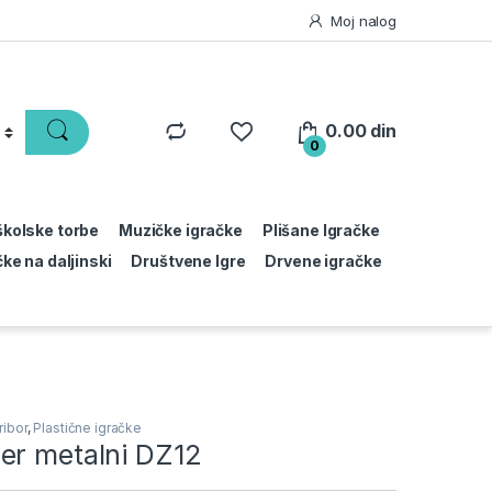
Moj nalog
0.00
din
0
 školske torbe
Muzičke igračke
Plišane Igračke
čke na daljinski
Društvene Igre
Drvene igračke
ribor
,
Plastične igračke
er metalni DZ12