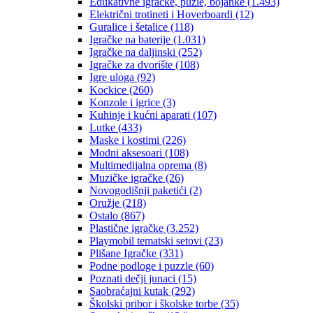
Edukativne igračke, puzle, bojanke
(1.493)
Električni trotineti i Hoverboardi
(12)
Guralice i šetalice
(118)
Igračke na baterije
(1.031)
Igračke na daljinski
(252)
‎Igračke za dvorište
(108)
Igre uloga
(92)
Kockice
(260)
Konzole i igrice
(3)
Kuhinje i kućni aparati
(107)
Lutke
(433)
Maske i kostimi
(226)
Modni aksesoari
(108)
Multimedijalna oprema
(8)
Muzičke igračke
(26)
Novogodišnji paketići
(2)
Oružje
(218)
Ostalo
(867)
Plastične igračke
(3.252)
Playmobil tematski setovi
(23)
Plišane Igračke
(331)
Podne podloge i puzzle
(60)
Poznati dečji junaci
(15)
Saobraćajni kutak
(292)
Školski pribor i školske torbe
(35)