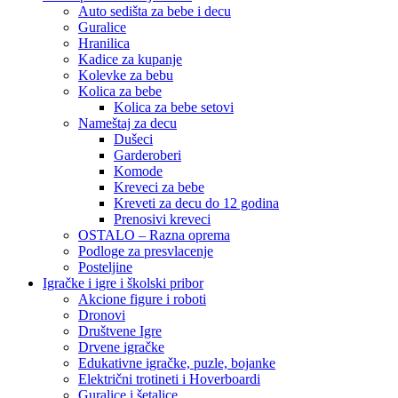
Auto sedišta za bebe i decu
Guralice
Hranilica
Kadice za kupanje
Kolevke za bebu
Kolica za bebe
Kolica za bebe setovi
Nameštaj za decu
Dušeci
Garderoberi
Komode
Kreveci za bebe
Kreveti za decu do 12 godina
Prenosivi kreveci
OSTALO – Razna oprema
Podloge za presvlacenje
Posteljine
Igračke i igre i školski pribor
Akcione figure i roboti
Dronovi
Društvene Igre
Drvene igračke
Edukativne igračke, puzle, bojanke
Električni trotineti i Hoverboardi
Guralice i šetalice