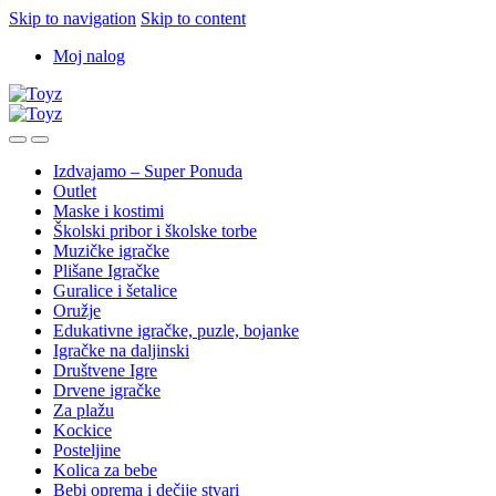
Skip to navigation
Skip to content
Moj nalog
Izdvajamo – Super Ponuda
Outlet
Maske i kostimi
Školski pribor i školske torbe
Muzičke igračke
Plišane Igračke
Guralice i šetalice
Oružje
Edukativne igračke, puzle, bojanke
Igračke na daljinski
Društvene Igre
Drvene igračke
Za plažu
Kockice
Posteljine
Kolica za bebe
Bebi oprema i dečije stvari