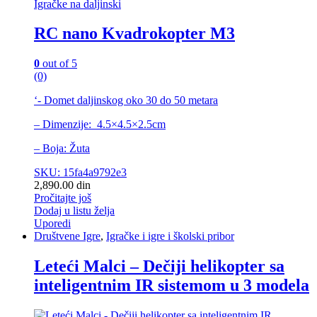
Igračke na daljinski
RC nano Kvadrokopter M3
0
out of 5
(0)
‘- Domet daljinskog oko 30 do 50 metara
– Dimenzije: 4.5×4.5×2.5cm
– Boja: Žuta
SKU: 15fa4a9792e3
2,890.00
din
Pročitajte još
Dodaj u listu želja
Uporedi
Društvene Igre
,
Igračke i igre i školski pribor
Leteći Malci – Dečiji helikopter sa
inteligentnim IR sistemom u 3 modela