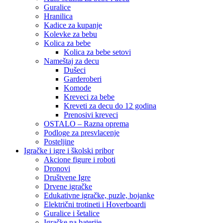
Guralice
Hranilica
Kadice za kupanje
Kolevke za bebu
Kolica za bebe
Kolica za bebe setovi
Nameštaj za decu
Dušeci
Garderoberi
Komode
Kreveci za bebe
Kreveti za decu do 12 godina
Prenosivi kreveci
OSTALO – Razna oprema
Podloge za presvlacenje
Posteljine
Igračke i igre i školski pribor
Akcione figure i roboti
Dronovi
Društvene Igre
Drvene igračke
Edukativne igračke, puzle, bojanke
Električni trotineti i Hoverboardi
Guralice i šetalice
Igračke na baterije