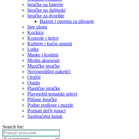
Igračke na baterije
Igračke na daljinski
‎Igračke za dvorište
Bazeni i oprema za plivanje
Igre uloga
Kockice
Konzole i igrice
Kuhinje i kućni aparati
Lutke
Maske i kostimi
Modni aksesoari
Muzičke igračke
Novogodišnji paketići
Oružje
Ostalo
Plastične igračke
Playmobil tematski setovi
Plišane Igračke
Podne podloge i puzzle
Poznati dečji junaci
Saobraćajni kutak
Search for: