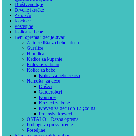
Društvene Igre
Drvene igračke
Za plažu
Kockice
Posteljine
Kolica za bebe
Bebi oprema i dečije stvari
Auto sedišta za bebe i decu
Guralice
Hranilica
Kadice za kupanje
Kolevke za bebu
Kolica za bebe
Kolica za bebe setovi
Nameštaj za decu
Dušeci
Garderoberi
Komode
Kreveci za bebe
Kreveti za decu do 12 godina
Prenosivi kreveci
OSTALO – Razna oprema
Podloge za presvlacenje
Posteljine
Igračke i igre i školski pribor