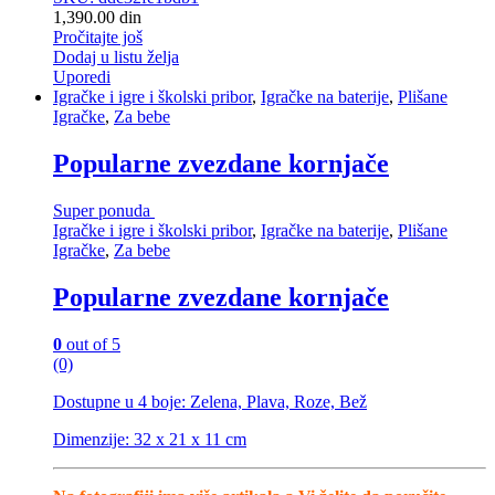
1,390.00
din
Pročitajte još
Dodaj u listu želja
Uporedi
Igračke i igre i školski pribor
,
Igračke na baterije
,
Plišane
Igračke
,
Za bebe
Popularne zvezdane kornjače
Super ponuda
Igračke i igre i školski pribor
,
Igračke na baterije
,
Plišane
Igračke
,
Za bebe
Popularne zvezdane kornjače
0
out of 5
(0)
Dostupne u 4 boje: Zelena, Plava, Roze, Bež
Dimenzije: 32 x 21 x 11 cm