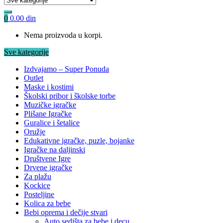
0
0.00
din
Nema proizvoda u korpi.
Sve kategorije
Izdvajamo – Super Ponuda
Outlet
Maske i kostimi
Školski pribor i školske torbe
Muzičke igračke
Plišane Igračke
Guralice i šetalice
Oružje
Edukativne igračke, puzle, bojanke
Igračke na daljinski
Društvene Igre
Drvene igračke
Za plažu
Kockice
Posteljine
Kolica za bebe
Bebi oprema i dečije stvari
Auto sedišta za bebe i decu