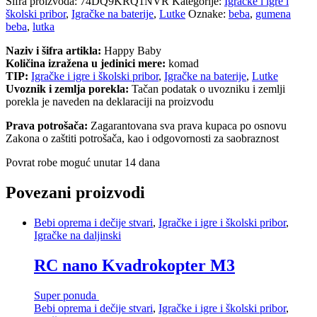
Šifra proizvoda:
74DQ9KRQ1NVR
Kategorije:
Igračke i igre i
školski pribor
,
Igračke na baterije
,
Lutke
Oznake:
beba
,
gumena
beba
,
lutka
Naziv i šifra artikla:
Happy Baby
Količina izražena u jedinici mere:
komad
TIP:
Igračke i igre i školski pribor
,
Igračke na baterije
,
Lutke
Uvoznik i zemlja porekla:
Tačan podatak o uvozniku i zemlji
porekla je naveden na deklaraciji na proizvodu
Prava potrošača:
Zagarantovana sva prava kupaca po osnovu
Zakona o zaštiti potrošača, kao i odgovornosti za saobraznost
Povrat robe moguć unutar 14 dana
Povezani proizvodi
Bebi oprema i dečije stvari
,
Igračke i igre i školski pribor
,
Igračke na daljinski
RC nano Kvadrokopter M3
Super ponuda
Bebi oprema i dečije stvari
,
Igračke i igre i školski pribor
,