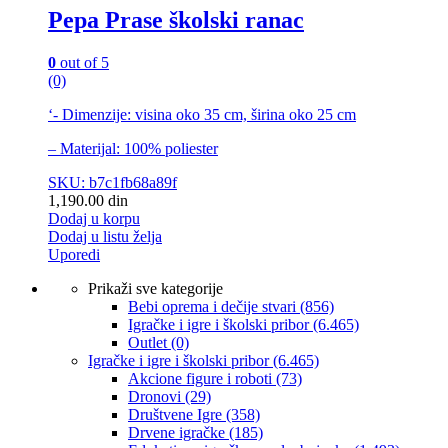
Pepa Prase školski ranac
0
out of 5
(0)
‘- Dimenzije: visina oko 35 cm, širina oko 25 cm
– Materijal: 100% poliester
SKU: b7c1fb68a89f
1,190.00
din
Dodaj u korpu
Dodaj u listu želja
Uporedi
Prikaži sve kategorije
Bebi oprema i dečije stvari
(856)
Igračke i igre i školski pribor
(6.465)
Outlet
(0)
Igračke i igre i školski pribor
(6.465)
Akcione figure i roboti
(73)
Dronovi
(29)
Društvene Igre
(358)
Drvene igračke
(185)