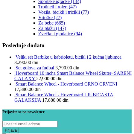
Sportske igračke
(134)
Trotineti i roleri
(47)
Vozila, bicikli i tricikli
(77)
Vrteške
(27)
Za bebe
(665)
Za plažu
(147)
Zvečke i glodalice
(94)
Poslednje dodato
Veliki set Barbike u kabrioletu, bicikl i 2 kućna ljubimca
3,290.00
din
Set golova za fudbal
3,790.00
din
Hoverboard 10 incha Smart Balance Wheel Skuter- SARENI
GALAXY
22,900.00
din
Smart Balance Wheel - Hoverboard CRNO CRVENI
17,880.00
din
Smart Balance Wheel - Hoverboard LJUBICASTA
GALAKSIJA
17,880.00
din
Prijavite se na newsletter