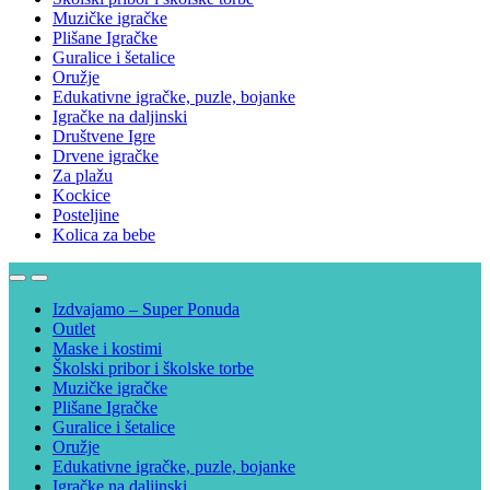
Muzičke igračke
Plišane Igračke
Guralice i šetalice
Oružje
Edukativne igračke, puzle, bojanke
Igračke na daljinski
Društvene Igre
Drvene igračke
Za plažu
Kockice
Posteljine
Kolica za bebe
Izdvajamo – Super Ponuda
Outlet
Maske i kostimi
Školski pribor i školske torbe
Muzičke igračke
Plišane Igračke
Guralice i šetalice
Oružje
Edukativne igračke, puzle, bojanke
Igračke na daljinski