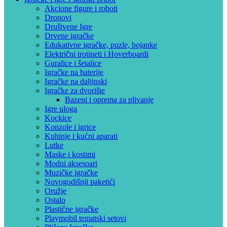
Akcione figure i roboti
Dronovi
Društvene Igre
Drvene igračke
Edukativne igračke, puzle, bojanke
Električni trotineti i Hoverboardi
Guralice i šetalice
Igračke na baterije
Igračke na daljinski
‎Igračke za dvorište
Bazeni i oprema za plivanje
Igre uloga
Kockice
Konzole i igrice
Kuhinje i kućni aparati
Lutke
Maske i kostimi
Modni aksesoari
Muzičke igračke
Novogodišnji paketići
Oružje
Ostalo
Plastične igračke
Playmobil tematski setovi