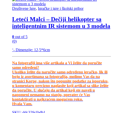
Društvene Igre
,
Igračke i igre i školski pribor
Leteći Malci – Dečiji helikopter sa
inteligentnim IR sistemom u 3 modela
0
out of 5
(0)
‘- Dimenzije: 12,5*6cm
Na fotografiji ima više artikala a Vi želite da poručite
samo određeni?
Ukoliko želite da naručite samo određenu igračku, lik ili
boju iz asortimana sa fotografija, molimo Vas da na
stranici Korpe, nakon što popunite podatke za isporuku,
u komentaru precizno naglasite koji artikal sa slike želite
da poručite. U slučaju da artikal koji ste naveli u
napomeni nemamo na stanju, operater će Vas
kontaktirati u najkraćem mogućem roku.
Hvala Vam.
SKU: ddc32fe1bdb1