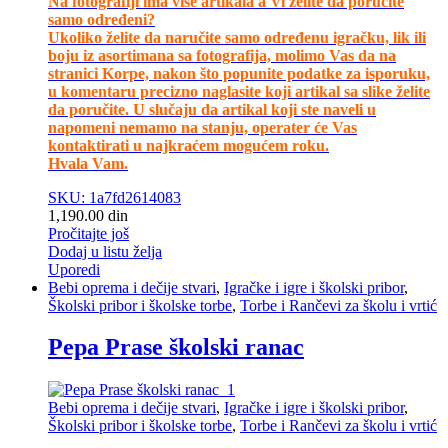
Na fotografiji ima više artikala a Vi želite da poručite
samo određeni?
Ukoliko želite da naručite samo određenu igračku, lik ili
boju iz asortimana sa fotografija, molimo Vas da na
stranici Korpe, nakon što popunite podatke za isporuku,
u komentaru precizno naglasite koji artikal sa slike želite
da poručite. U slučaju da artikal koji ste naveli u
napomeni nemamo na stanju, operater će Vas
kontaktirati u najkraćem mogućem roku.
Hvala Vam.
SKU: 1a7fd2614083
1,190.00
din
Pročitajte još
Dodaj u listu želja
Uporedi
Bebi oprema i dečije stvari
,
Igračke i igre i školski pribor
,
Školski pribor i školske torbe
,
Torbe i Rančevi za školu i vrtić
Pepa Prase školski ranac
Bebi oprema i dečije stvari
,
Igračke i igre i školski pribor
,
Školski pribor i školske torbe
,
Torbe i Rančevi za školu i vrtić