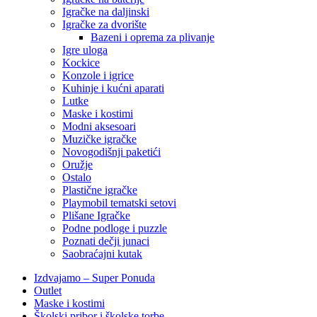
Igračke na daljinski
‎Igračke za dvorište
Bazeni i oprema za plivanje
Igre uloga
Kockice
Konzole i igrice
Kuhinje i kućni aparati
Lutke
Maske i kostimi
Modni aksesoari
Muzičke igračke
Novogodišnji paketići
Oružje
Ostalo
Plastične igračke
Playmobil tematski setovi
Plišane Igračke
Podne podloge i puzzle
Poznati dečji junaci
Saobraćajni kutak
Izdvajamo – Super Ponuda
Outlet
Maske i kostimi
Školski pribor i školske torbe