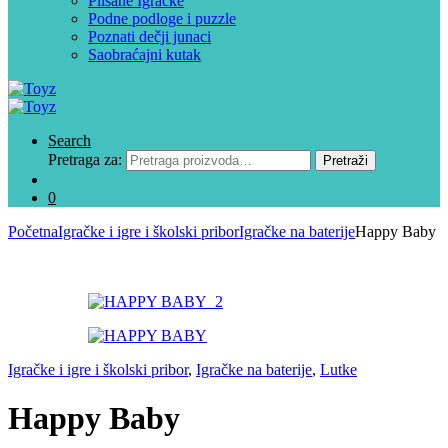
Plišane Igračke
Podne podloge i puzzle
Poznati dečji junaci
Saobraćajni kutak
Search
Pretraga za:
Pretraži
0
Početna
Igračke i igre i školski pribor
Igračke na baterije
Happy Baby
Igračke i igre i školski pribor
,
Igračke na baterije
,
Lutke
Happy Baby