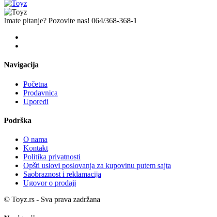
Imate pitanje? Pozovite nas!
064/368-368-1
Navigacija
Početna
Prodavnica
Uporedi
Podrška
O nama
Kontakt
Politika privatnosti
Opšti uslovi poslovanja za kupovinu putem sajta
Saobraznost i reklamacija
Ugovor o prodaji
© Toyz.rs - Sva prava zadržana