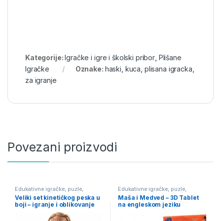
Kategorije:
Igračke i igre i školski pribor
,
Plišane
Igračke
Oznake:
haski
,
kuca
,
plisana igracka
,
za igranje
Povezani proizvodi
Edukativne igračke, puzle,
Edukativne igračke, puzle,
bojanke
,
Igračke i igre i školski
bojanke
,
Igračke i igre i školski
Veliki set kinetičkog peska u
Maša i Medved – 3D Tablet
pribor
pribor
,
Igračke na baterije
boji – igranje i oblikovanje
na engleskom jeziku