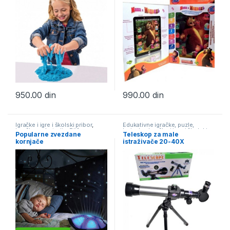
950.00
din
990.00
din
Igračke i igre i školski pribor
,
Edukativne igračke, puzle,
Igračke na baterije
,
Plišane
bojanke
,
Igračke i igre i školski
Popularne zvezdane
Teleskop za male
Igračke
,
Za bebe
pribor
kornjače
istraživače 20-40X