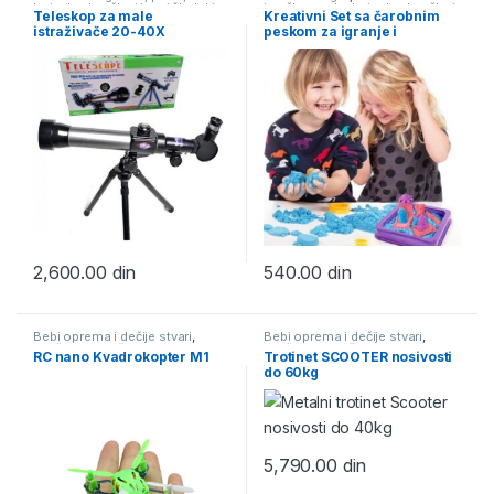
bojanke
,
Igračke i igre i školski
igračke, puzle, bojanke
,
Igračke i
Teleskop za male
Kreativni Set sa čarobnim
pribor
igre i školski pribor
istraživače 20-40X
peskom za igranje i
oblikovanje
2,600.00
din
540.00
din
Bebi oprema i dečije stvari
,
Bebi oprema i dečije stvari
,
Igračke i igre i školski pribor
,
Igračke i igre i školski pribor
,
RC nano Kvadrokopter M1
Trotinet SCOOTER nosivosti
Igračke na daljinski
Trotineti i roleri
do 60kg
5,790.00
din