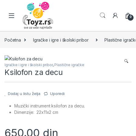
Skip to navigation
Skip to content
0
Početna
Igračke i igre i školski pribor
Plastične igrač
🔍
Igračke i igre i školski pribor
,
Plastične igračke
Ksilofon za decu
Dodaj u listu želja
Uporedi
Muzički instrument ksilofon za decu.
Dimenzije: 22x11x2 cm
650.00
din