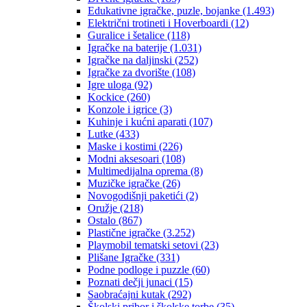
Edukativne igračke, puzle, bojanke
(1.493)
Električni trotineti i Hoverboardi
(12)
Guralice i šetalice
(118)
Igračke na baterije
(1.031)
Igračke na daljinski
(252)
‎Igračke za dvorište
(108)
Igre uloga
(92)
Kockice
(260)
Konzole i igrice
(3)
Kuhinje i kućni aparati
(107)
Lutke
(433)
Maske i kostimi
(226)
Modni aksesoari
(108)
Multimedijalna oprema
(8)
Muzičke igračke
(26)
Novogodišnji paketići
(2)
Oružje
(218)
Ostalo
(867)
Plastične igračke
(3.252)
Playmobil tematski setovi
(23)
Plišane Igračke
(331)
Podne podloge i puzzle
(60)
Poznati dečji junaci
(15)
Saobraćajni kutak
(292)
Školski pribor i školske torbe
(35)