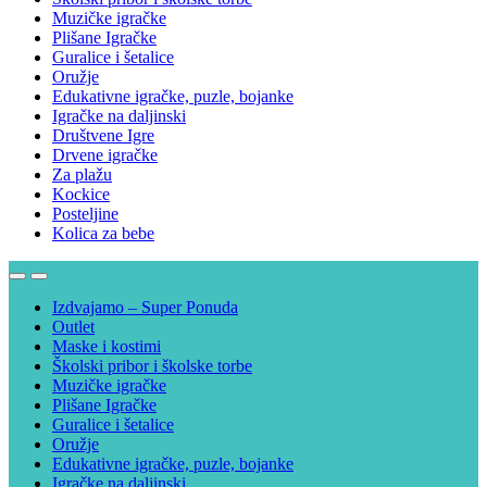
Muzičke igračke
Plišane Igračke
Guralice i šetalice
Oružje
Edukativne igračke, puzle, bojanke
Igračke na daljinski
Društvene Igre
Drvene igračke
Za plažu
Kockice
Posteljine
Kolica za bebe
Izdvajamo – Super Ponuda
Outlet
Maske i kostimi
Školski pribor i školske torbe
Muzičke igračke
Plišane Igračke
Guralice i šetalice
Oružje
Edukativne igračke, puzle, bojanke
Igračke na daljinski