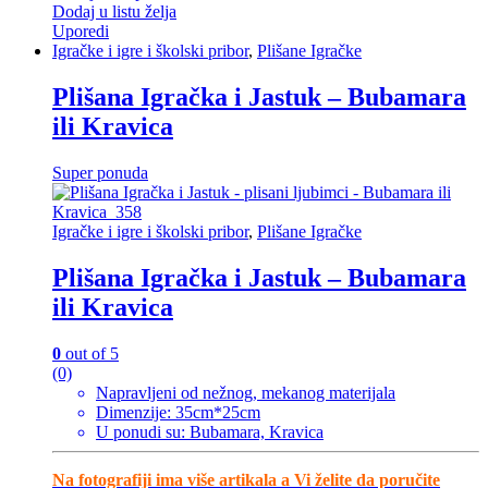
Dodaj u listu želja
Uporedi
Igračke i igre i školski pribor
,
Plišane Igračke
Plišana Igračka i Jastuk – Bubamara
ili Kravica
Super ponuda
Igračke i igre i školski pribor
,
Plišane Igračke
Plišana Igračka i Jastuk – Bubamara
ili Kravica
0
out of 5
(0)
Napravljeni od nežnog, mekanog materijala
Dimenzije: 35cm*25cm
U ponudi su: Bubamara, Kravica
Na fotografiji ima više artikala a Vi želite da poručite