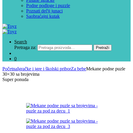
Plišane Igračke
Podne podloge i puzzle
Poznati dečji junaci
Saobraćajni kutak
Search
Pretraga za:
Pretraži
0
Početna
Igračke i igre i školski pribor
Za bebe
Mekane podne puzle
30×30 sa brojevima
Super ponuda