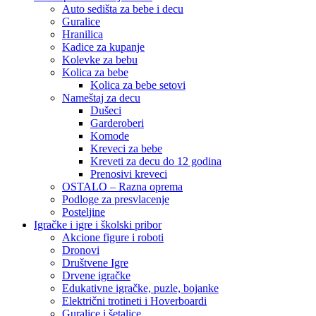
Auto sedišta za bebe i decu
Guralice
Hranilica
Kadice za kupanje
Kolevke za bebu
Kolica za bebe
Kolica za bebe setovi
Nameštaj za decu
Dušeci
Garderoberi
Komode
Kreveci za bebe
Kreveti za decu do 12 godina
Prenosivi kreveci
OSTALO – Razna oprema
Podloge za presvlacenje
Posteljine
Igračke i igre i školski pribor
Akcione figure i roboti
Dronovi
Društvene Igre
Drvene igračke
Edukativne igračke, puzle, bojanke
Električni trotineti i Hoverboardi
Guralice i šetalice