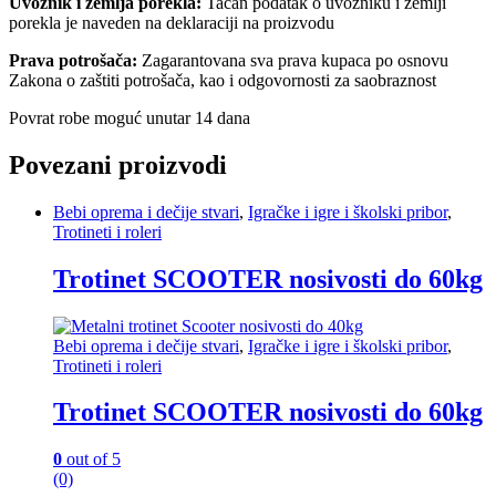
Uvoznik i zemlja porekla:
Tačan podatak o uvozniku i zemlji
porekla je naveden na deklaraciji na proizvodu
Prava potrošača:
Zagarantovana sva prava kupaca po osnovu
Zakona o zaštiti potrošača, kao i odgovornosti za saobraznost
Povrat robe moguć unutar 14 dana
Povezani proizvodi
Bebi oprema i dečije stvari
,
Igračke i igre i školski pribor
,
Trotineti i roleri
Trotinet SCOOTER nosivosti do 60kg
Bebi oprema i dečije stvari
,
Igračke i igre i školski pribor
,
Trotineti i roleri
Trotinet SCOOTER nosivosti do 60kg
0
out of 5
(0)