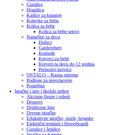
Guralice
Hranilica
Kadice za kupanje
Kolevke za bebu
Kolica za bebe
Kolica za bebe setovi
Nameštaj za decu
Dušeci
Garderoberi
Komode
Kreveci za bebe
Kreveti za decu do 12 godina
Prenosivi kreveci
OSTALO – Razna oprema
Podloge za presvlacenje
Posteljine
Igračke i igre i školski pribor
Akcione figure i roboti
Dronovi
Društvene Igre
Drvene igračke
Edukativne igračke, puzle, bojanke
Električni trotineti i Hoverboardi
Guralice i šetalice
Igračke na baterije