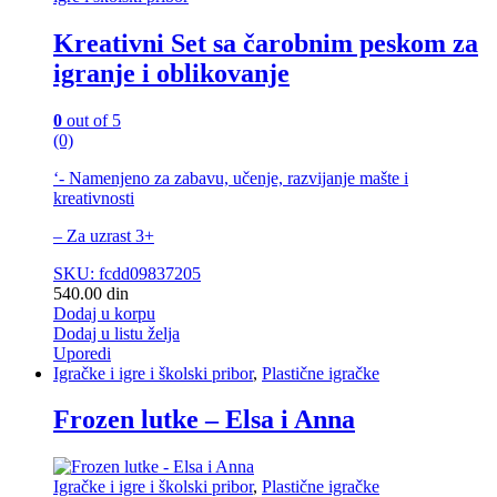
Kreativni Set sa čarobnim peskom za
igranje i oblikovanje
0
out of 5
(0)
‘- Namenjeno za zabavu, učenje, razvijanje mašte i
kreativnosti
– Za uzrast 3+
SKU: fcdd09837205
540.00
din
Dodaj u korpu
Dodaj u listu želja
Uporedi
Igračke i igre i školski pribor
,
Plastične igračke
Frozen lutke – Elsa i Anna
Igračke i igre i školski pribor
,
Plastične igračke