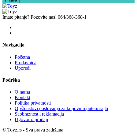
Imate pitanje? Pozovite nas!
064/368-368-1
Navigacija
Početna
Prodavnica
Uporedi
Podrška
O nama
Kontakt
Politika privatnosti
Opšti uslovi poslovanja za kupovinu putem sajta
Saobraznost i reklamacija
Ugovor o prodaji
© Toyz.rs - Sva prava zadržana