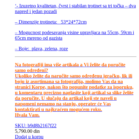
‘- Izuzetno kvalitetan, čvrst i stabilan trotinet sa tri točka – dva
napred i jedan pozadi
– Dimenzije trotineta: 53*24*72cm
– Mogucnost podesavanja visine upravljaca na 55cm, 59cm i
65cm mereno od gazista
– Boje: plava, zelena, roze
Na fotografiji ima više artikala a Vi želite da poručite
samo određeni?
Ukoliko želite da naručite samo određenu igračku, lik ili
boju iz asortimana sa fotografija, molimo Vas da na
stranici Korpe, nakon što popunite podatke za isporuku,
u komentaru precizno naglasite koji artikal sa slike želite
da poručite. U slučaju da artikal koji ste naveli u
napomeni nemamo na stanju, operater će Vas
kontaktirati u najkraćem mogućem roku.
Hvala Vam.
SKU: b9d8b2167f22
5,790.00
din
Dodaj u korpu