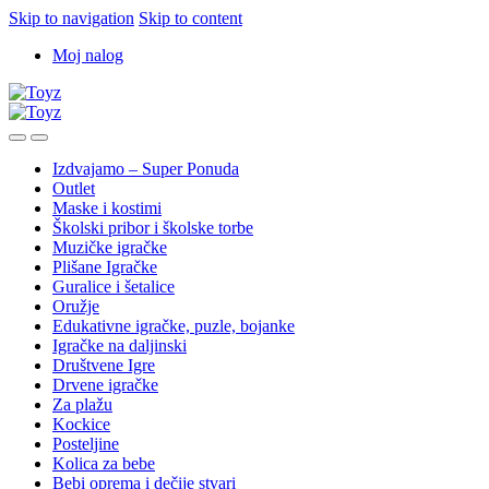
Skip to navigation
Skip to content
Moj nalog
Izdvajamo – Super Ponuda
Outlet
Maske i kostimi
Školski pribor i školske torbe
Muzičke igračke
Plišane Igračke
Guralice i šetalice
Oružje
Edukativne igračke, puzle, bojanke
Igračke na daljinski
Društvene Igre
Drvene igračke
Za plažu
Kockice
Posteljine
Kolica za bebe
Bebi oprema i dečije stvari