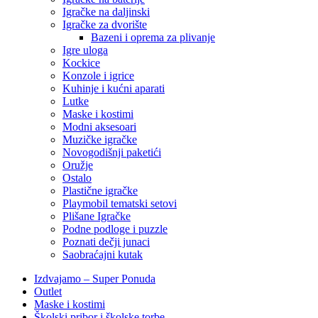
Igračke na daljinski
‎Igračke za dvorište
Bazeni i oprema za plivanje
Igre uloga
Kockice
Konzole i igrice
Kuhinje i kućni aparati
Lutke
Maske i kostimi
Modni aksesoari
Muzičke igračke
Novogodišnji paketići
Oružje
Ostalo
Plastične igračke
Playmobil tematski setovi
Plišane Igračke
Podne podloge i puzzle
Poznati dečji junaci
Saobraćajni kutak
Izdvajamo – Super Ponuda
Outlet
Maske i kostimi
Školski pribor i školske torbe