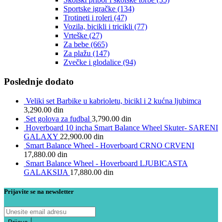
Sportske igračke
(134)
Trotineti i roleri
(47)
Vozila, bicikli i tricikli
(77)
Vrteške
(27)
Za bebe
(665)
Za plažu
(147)
Zvečke i glodalice
(94)
Poslednje dodato
Veliki set Barbike u kabrioletu, bicikl i 2 kućna ljubimca
3,290.00
din
Set golova za fudbal
3,790.00
din
Hoverboard 10 incha Smart Balance Wheel Skuter- SARENI
GALAXY
22,900.00
din
Smart Balance Wheel - Hoverboard CRNO CRVENI
17,880.00
din
Smart Balance Wheel - Hoverboard LJUBICASTA
GALAKSIJA
17,880.00
din
Prijavite se na newsletter