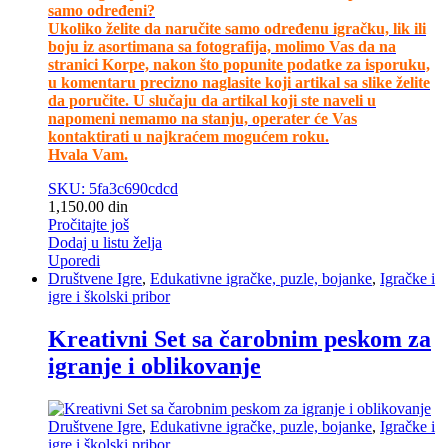
samo određeni?
Ukoliko želite da naručite samo određenu igračku, lik ili
boju iz asortimana sa fotografija, molimo Vas da na
stranici Korpe, nakon što popunite podatke za isporuku,
u komentaru precizno naglasite koji artikal sa slike želite
da poručite. U slučaju da artikal koji ste naveli u
napomeni nemamo na stanju, operater će Vas
kontaktirati u najkraćem mogućem roku.
Hvala Vam.
SKU: 5fa3c690cdcd
1,150.00
din
Pročitajte još
Dodaj u listu želja
Uporedi
Društvene Igre
,
Edukativne igračke, puzle, bojanke
,
Igračke i
igre i školski pribor
Kreativni Set sa čarobnim peskom za
igranje i oblikovanje
Društvene Igre
,
Edukativne igračke, puzle, bojanke
,
Igračke i
igre i školski pribor