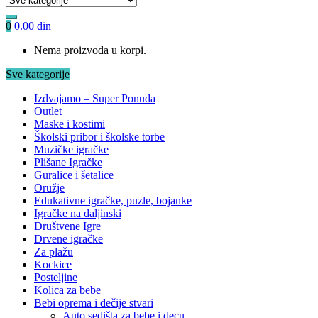
0
0.00
din
Nema proizvoda u korpi.
Sve kategorije
Izdvajamo – Super Ponuda
Outlet
Maske i kostimi
Školski pribor i školske torbe
Muzičke igračke
Plišane Igračke
Guralice i šetalice
Oružje
Edukativne igračke, puzle, bojanke
Igračke na daljinski
Društvene Igre
Drvene igračke
Za plažu
Kockice
Posteljine
Kolica za bebe
Bebi oprema i dečije stvari
Auto sedišta za bebe i decu