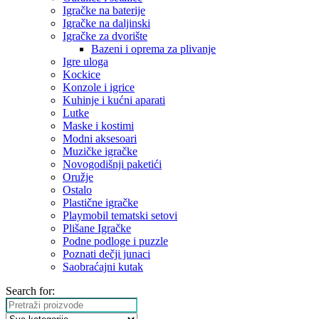
Igračke na baterije
Igračke na daljinski
‎Igračke za dvorište
Bazeni i oprema za plivanje
Igre uloga
Kockice
Konzole i igrice
Kuhinje i kućni aparati
Lutke
Maske i kostimi
Modni aksesoari
Muzičke igračke
Novogodišnji paketići
Oružje
Ostalo
Plastične igračke
Playmobil tematski setovi
Plišane Igračke
Podne podloge i puzzle
Poznati dečji junaci
Saobraćajni kutak
Search for: