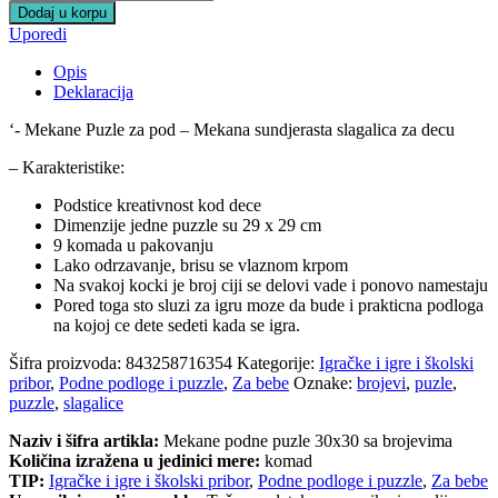
Dodaj u korpu
Uporedi
Opis
Deklaracija
‘- Mekane Puzle za pod – Mekana sundjerasta slagalica za decu
– Karakteristike:
Podstice kreativnost kod dece
Dimenzije jedne puzzle su 29 x 29 cm
9 komada u pakovanju
Lako odrzavanje, brisu se vlaznom krpom
Na svakoj kocki je broj ciji se delovi vade i ponovo namestaju
Pored toga sto sluzi za igru moze da bude i prakticna podloga
na kojoj ce dete sedeti kada se igra.
Šifra proizvoda:
843258716354
Kategorije:
Igračke i igre i školski
pribor
,
Podne podloge i puzzle
,
Za bebe
Oznake:
brojevi
,
puzle
,
puzzle
,
slagalice
Naziv i šifra artikla:
Mekane podne puzle 30x30 sa brojevima
Količina izražena u jedinici mere:
komad
TIP:
Igračke i igre i školski pribor
,
Podne podloge i puzzle
,
Za bebe