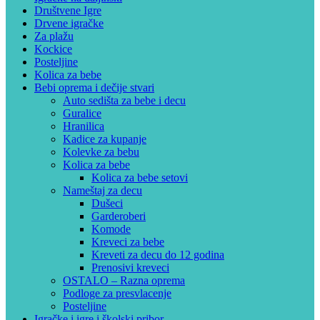
Društvene Igre
Drvene igračke
Za plažu
Kockice
Posteljine
Kolica za bebe
Bebi oprema i dečije stvari
Auto sedišta za bebe i decu
Guralice
Hranilica
Kadice za kupanje
Kolevke za bebu
Kolica za bebe
Kolica za bebe setovi
Nameštaj za decu
Dušeci
Garderoberi
Komode
Kreveci za bebe
Kreveti za decu do 12 godina
Prenosivi kreveci
OSTALO – Razna oprema
Podloge za presvlacenje
Posteljine
Igračke i igre i školski pribor