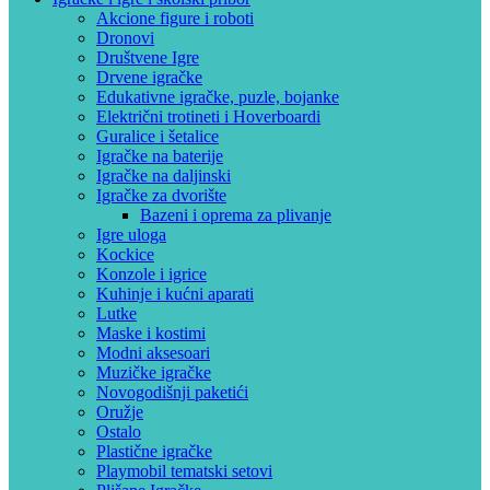
Akcione figure i roboti
Dronovi
Društvene Igre
Drvene igračke
Edukativne igračke, puzle, bojanke
Električni trotineti i Hoverboardi
Guralice i šetalice
Igračke na baterije
Igračke na daljinski
‎Igračke za dvorište
Bazeni i oprema za plivanje
Igre uloga
Kockice
Konzole i igrice
Kuhinje i kućni aparati
Lutke
Maske i kostimi
Modni aksesoari
Muzičke igračke
Novogodišnji paketići
Oružje
Ostalo
Plastične igračke
Playmobil tematski setovi