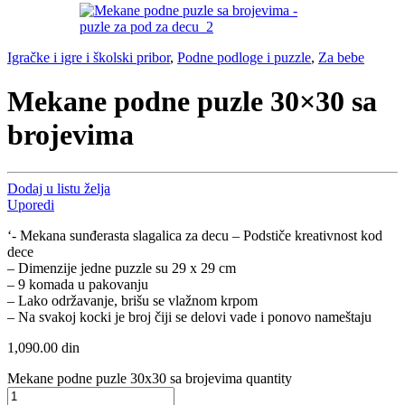
Igračke i igre i školski pribor
,
Podne podloge i puzzle
,
Za bebe
Mekane podne puzle 30×30 sa
brojevima
Dodaj u listu želja
Uporedi
‘- Mekana sunđerasta slagalica za decu – Podstiče kreativnost kod
dece
– Dimenzije jedne puzzle su 29 x 29 cm
– 9 komada u pakovanju
– Lako održavanje, brišu se vlažnom krpom
– Na svakoj kocki je broj čiji se delovi vade i ponovo nameštaju
1,090.00
din
Mekane podne puzle 30x30 sa brojevima quantity