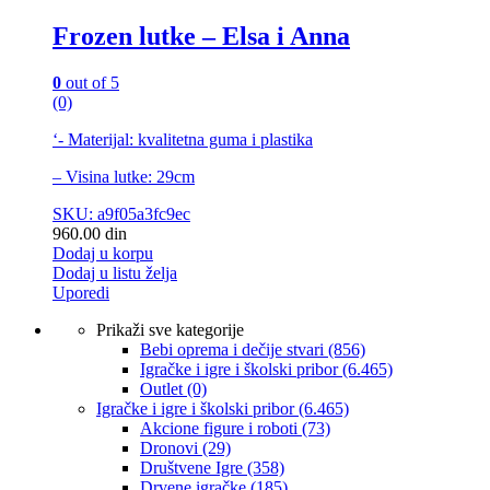
Frozen lutke – Elsa i Anna
0
out of 5
(0)
‘- Materijal: kvalitetna guma i plastika
– Visina lutke: 29cm
SKU: a9f05a3fc9ec
960.00
din
Dodaj u korpu
Dodaj u listu želja
Uporedi
Prikaži sve kategorije
Bebi oprema i dečije stvari
(856)
Igračke i igre i školski pribor
(6.465)
Outlet
(0)
Igračke i igre i školski pribor
(6.465)
Akcione figure i roboti
(73)
Dronovi
(29)
Društvene Igre
(358)
Drvene igračke
(185)