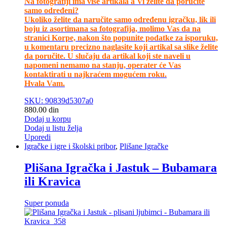
Na fotografiji ima više artikala a Vi želite da poručite
samo određeni?
Ukoliko želite da naručite samo određenu igračku, lik ili
boju iz asortimana sa fotografija, molimo Vas da na
stranici Korpe, nakon što popunite podatke za isporuku,
u komentaru precizno naglasite koji artikal sa slike želite
da poručite. U slučaju da artikal koji ste naveli u
napomeni nemamo na stanju, operater će Vas
kontaktirati u najkraćem mogućem roku.
Hvala Vam.
SKU: 90839d5307a0
880.00
din
Dodaj u korpu
Dodaj u listu želja
Uporedi
Igračke i igre i školski pribor
,
Plišane Igračke
Plišana Igračka i Jastuk – Bubamara
ili Kravica
Super ponuda