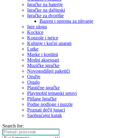
Igračke na baterije
Igračke na daljinski
‎Igračke za dvorište
Bazeni i oprema za plivanje
Igre uloga
Kockice
Konzole i igrice
Kuhinje i kućni aparati
Lutke
Maske i kostimi
Modni aksesoari
Muzičke igračke
Novogodišnji paketići
Oružje
Ostalo
Plastične igračke
Playmobil tematski setovi
Plišane Igračke
Podne podloge i puzzle
Poznati dečji junaci
Saobraćajni kutak
Search for: