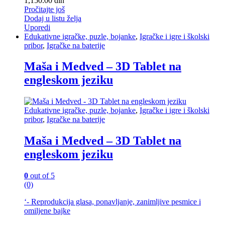
1,150.00
din
Pročitajte još
Dodaj u listu želja
Uporedi
Edukativne igračke, puzle, bojanke
,
Igračke i igre i školski
pribor
,
Igračke na baterije
Maša i Medved – 3D Tablet na
engleskom jeziku
Edukativne igračke, puzle, bojanke
,
Igračke i igre i školski
pribor
,
Igračke na baterije
Maša i Medved – 3D Tablet na
engleskom jeziku
0
out of 5
(0)
‘- Reprodukcija glasa, ponavljanje, zanimljive pesmice i
omiljene bajke