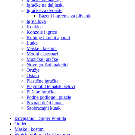
Igračke na daljinski
‎Igračke za dvorište
Bazeni i oprema za plivanje
Igre uloga
Kockice
Konzole i igrice
Kuhinje i kućni aparati
Lutke
Maske i kostimi
Modni aksesoari
Muzičke igračke
Novogodišnji paketići
Oružje
Ostalo
Plastične igračke
Playmobil tematski setovi
Plišane Igračke
Podne podloge i puzzle
Poznati dečji junaci
Saobraćajni kutak
Izdvajamo – Super Ponuda
Outlet
Maske i kostimi
Školski pribor i školske torbe