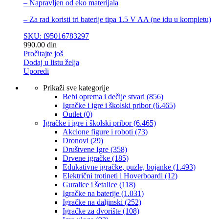
– Napravljen od eko materijala
– Za rad koristi tri baterije tipa 1.5 V AA (ne idu u kompletu)
SKU: f95016783297
990.00
din
Pročitajte još
Dodaj u listu želja
Uporedi
Prikaži sve kategorije
Bebi oprema i dečije stvari
(856)
Igračke i igre i školski pribor
(6.465)
Outlet
(0)
Igračke i igre i školski pribor
(6.465)
Akcione figure i roboti
(73)
Dronovi
(29)
Društvene Igre
(358)
Drvene igračke
(185)
Edukativne igračke, puzle, bojanke
(1.493)
Električni trotineti i Hoverboardi
(12)
Guralice i šetalice
(118)
Igračke na baterije
(1.031)
Igračke na daljinski
(252)
‎Igračke za dvorište
(108)