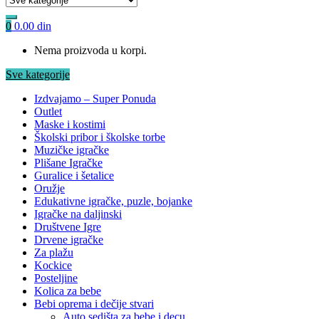
0
0.00
din
Nema proizvoda u korpi.
Sve kategorije
Izdvajamo – Super Ponuda
Outlet
Maske i kostimi
Školski pribor i školske torbe
Muzičke igračke
Plišane Igračke
Guralice i šetalice
Oružje
Edukativne igračke, puzle, bojanke
Igračke na daljinski
Društvene Igre
Drvene igračke
Za plažu
Kockice
Posteljine
Kolica za bebe
Bebi oprema i dečije stvari
Auto sedišta za bebe i decu