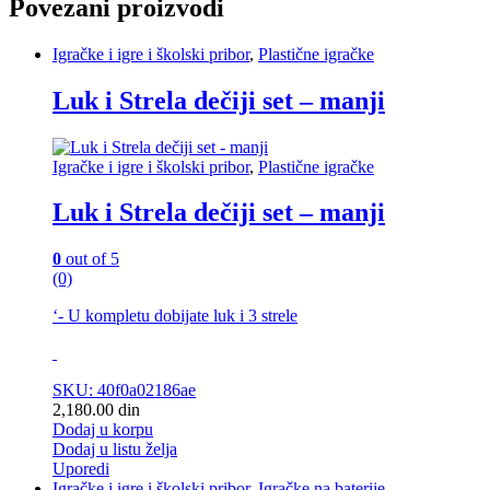
Povezani proizvodi
Igračke i igre i školski pribor
,
Plastične igračke
Luk i Strela dečiji set – manji
Igračke i igre i školski pribor
,
Plastične igračke
Luk i Strela dečiji set – manji
0
out of 5
(0)
‘- U kompletu dobijate luk i 3 strele
SKU: 40f0a02186ae
2,180.00
din
Dodaj u korpu
Dodaj u listu želja
Uporedi
Igračke i igre i školski pribor
,
Igračke na baterije