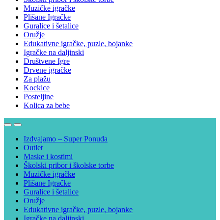
Muzičke igračke
Plišane Igračke
Guralice i šetalice
Oružje
Edukativne igračke, puzle, bojanke
Igračke na daljinski
Društvene Igre
Drvene igračke
Za plažu
Kockice
Posteljine
Kolica za bebe
Izdvajamo – Super Ponuda
Outlet
Maske i kostimi
Školski pribor i školske torbe
Muzičke igračke
Plišane Igračke
Guralice i šetalice
Oružje
Edukativne igračke, puzle, bojanke
Igračke na daljinski