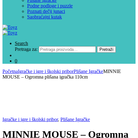
Plišane Igračke
Podne podloge i puzzle
Poznati dečji junaci
Saobraćajni kutak
Search
Pretraga za:
Pretraži
0
Početna
Igračke i igre i školski pribor
Plišane Igračke
MINNIE
MOUSE – Ogromna plišana igračka 110cm
Igračke i igre i školski pribor
,
Plišane Igračke
MINNIE MOUSE – Ogromna