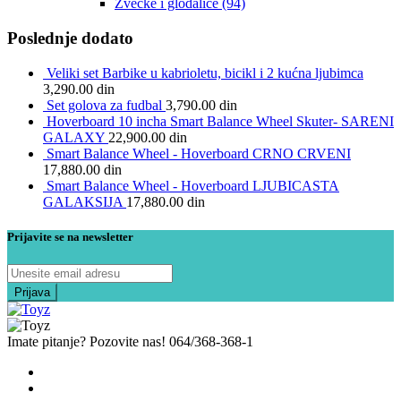
Zvečke i glodalice
(94)
Poslednje dodato
Veliki set Barbike u kabrioletu, bicikl i 2 kućna ljubimca
3,290.00
din
Set golova za fudbal
3,790.00
din
Hoverboard 10 incha Smart Balance Wheel Skuter- SARENI
GALAXY
22,900.00
din
Smart Balance Wheel - Hoverboard CRNO CRVENI
17,880.00
din
Smart Balance Wheel - Hoverboard LJUBICASTA
GALAKSIJA
17,880.00
din
Prijavite se na newsletter
Imate pitanje? Pozovite nas!
064/368-368-1