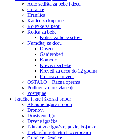
Auto sedišta za bebe i decu
Guralice
Hranilica
Kadice za kupanje
Kolevke za bebu
Kolica za bebe
Kolica za bebe setovi
Nameštaj za decu
Dušeci
Garderoberi
Komode
Kreveci za bebe
Kreveti za decu do 12 godina
Prenosivi kreveci
OSTALO – Razna oprema
Podloge za presvlacenje
Posteljine
Igračke i igre i školski pribor
Akcione figure i roboti
Dronovi
Društvene Igre
Drvene igračke
Edukativne igračke, puzle, bojanke
Električni trotineti i Hoverboardi
Guralice i šetalice