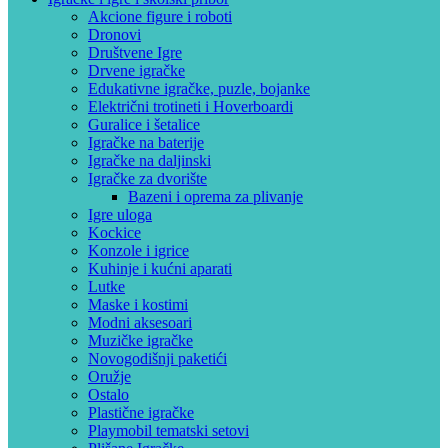
Akcione figure i roboti
Dronovi
Društvene Igre
Drvene igračke
Edukativne igračke, puzle, bojanke
Električni trotineti i Hoverboardi
Guralice i šetalice
Igračke na baterije
Igračke na daljinski
‎Igračke za dvorište
Bazeni i oprema za plivanje
Igre uloga
Kockice
Konzole i igrice
Kuhinje i kućni aparati
Lutke
Maske i kostimi
Modni aksesoari
Muzičke igračke
Novogodišnji paketići
Oružje
Ostalo
Plastične igračke
Playmobil tematski setovi