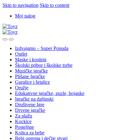
Skip to navigation
Skip to content
Moj nalog
Izdvajamo – Super Ponuda
Outlet
Maske i kostimi
Školski pribor i školske torbe
Muzičke igračke
Plišane Igračke
Guralice i šetalice
Oružje
Edukativne igračke, puzle, bojanke
Igračke na daljinski
Društvene Igre
Drvene igračke
Za plažu
Kockice
Posteljine
Kolica za bebe
Bebi oprema i dečije stvari