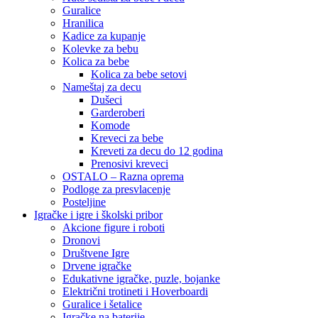
Guralice
Hranilica
Kadice za kupanje
Kolevke za bebu
Kolica za bebe
Kolica za bebe setovi
Nameštaj za decu
Dušeci
Garderoberi
Komode
Kreveci za bebe
Kreveti za decu do 12 godina
Prenosivi kreveci
OSTALO – Razna oprema
Podloge za presvlacenje
Posteljine
Igračke i igre i školski pribor
Akcione figure i roboti
Dronovi
Društvene Igre
Drvene igračke
Edukativne igračke, puzle, bojanke
Električni trotineti i Hoverboardi
Guralice i šetalice
Igračke na baterije