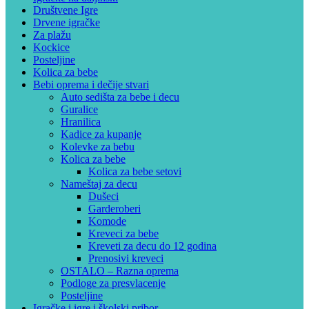
Društvene Igre
Drvene igračke
Za plažu
Kockice
Posteljine
Kolica za bebe
Bebi oprema i dečije stvari
Auto sedišta za bebe i decu
Guralice
Hranilica
Kadice za kupanje
Kolevke za bebu
Kolica za bebe
Kolica za bebe setovi
Nameštaj za decu
Dušeci
Garderoberi
Komode
Kreveci za bebe
Kreveti za decu do 12 godina
Prenosivi kreveci
OSTALO – Razna oprema
Podloge za presvlacenje
Posteljine
Igračke i igre i školski pribor