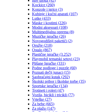
Igre uloga
(92)
Kockice
(260)
Konzole i igrice
(3)
Kuhinje i kućni aparati
(107)
Lutke
(433)
Maske i kostimi
(226)
Modni aksesoari
(108)
Multimedijalna oprema
(8)
Muzičke igračke
(26)
Novogodišnji paketići
(2)
Oružje
(218)
Ostalo
(867)
Plastične igračke
(3.252)
Playmobil tematski setovi
(23)
Plišane Igračke
(331)
Podne podloge i puzzle
(60)
Poznati dečji junaci
(15)
Saobraćajni kutak
(292)
Školski pribor i školske torbe
(35)
Sportske igračke
(134)
Trotineti i roleri
(47)
Vozila, bicikli i tricikli
(77)
Vrteške
(27)
Za bebe
(665)
Za plažu
(147)