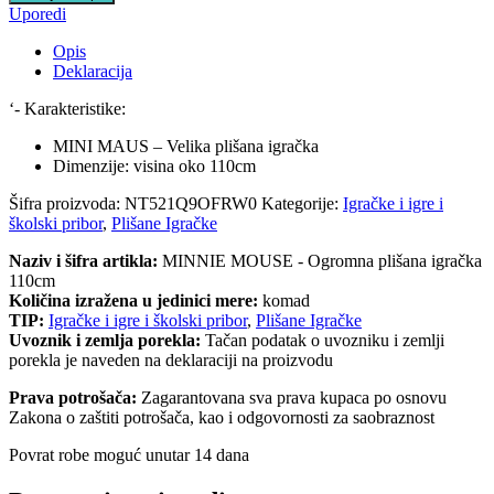
Uporedi
Opis
Deklaracija
‘- Karakteristike:
MINI MAUS – Velika plišana igračka
Dimenzije: visina oko 110cm
Šifra proizvoda:
NT521Q9OFRW0
Kategorije:
Igračke i igre i
školski pribor
,
Plišane Igračke
Naziv i šifra artikla:
MINNIE MOUSE - Ogromna plišana igračka
110cm
Količina izražena u jedinici mere:
komad
TIP:
Igračke i igre i školski pribor
,
Plišane Igračke
Uvoznik i zemlja porekla:
Tačan podatak o uvozniku i zemlji
porekla je naveden na deklaraciji na proizvodu
Prava potrošača:
Zagarantovana sva prava kupaca po osnovu
Zakona o zaštiti potrošača, kao i odgovornosti za saobraznost
Povrat robe moguć unutar 14 dana