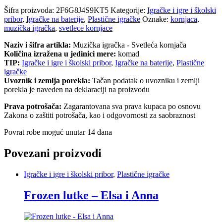
Šifra proizvoda:
2F6G8J4S9KT5
Kategorije:
Igračke i igre i školski
pribor
,
Igračke na baterije
,
Plastične igračke
Oznake:
kornjaca
,
muzička igračka
,
svetlece kornjace
Naziv i šifra artikla:
Muzička igračka - Svetleća kornjača
Količina izražena u jedinici mere:
komad
TIP:
Igračke i igre i školski pribor
,
Igračke na baterije
,
Plastične
igračke
Uvoznik i zemlja porekla:
Tačan podatak o uvozniku i zemlji
porekla je naveden na deklaraciji na proizvodu
Prava potrošača:
Zagarantovana sva prava kupaca po osnovu
Zakona o zaštiti potrošača, kao i odgovornosti za saobraznost
Povrat robe moguć unutar 14 dana
Povezani proizvodi
Igračke i igre i školski pribor
,
Plastične igračke
Frozen lutke – Elsa i Anna