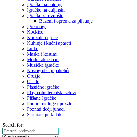
Igračke na baterije
Igračke na daljinski
‎Igračke za dvorište
Bazeni i oprema za plivanje
Igre uloga
Kockice
Konzole i igrice
Kuhinje i kućni aparati
Lutke
Maske i kostimi
Modni aksesoari
Muzičke igračke
Novogodišnji paketići
Oružje
Ostalo
Plastične igračke
Playmobil tematski setovi
Plišane Igračke
Podne podloge i puzzle
Poznati dečji junaci
Saobraćajni kutak
Search for: