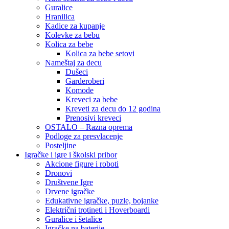
Guralice
Hranilica
Kadice za kupanje
Kolevke za bebu
Kolica za bebe
Kolica za bebe setovi
Nameštaj za decu
Dušeci
Garderoberi
Komode
Kreveci za bebe
Kreveti za decu do 12 godina
Prenosivi kreveci
OSTALO – Razna oprema
Podloge za presvlacenje
Posteljine
Igračke i igre i školski pribor
Akcione figure i roboti
Dronovi
Društvene Igre
Drvene igračke
Edukativne igračke, puzle, bojanke
Električni trotineti i Hoverboardi
Guralice i šetalice
Igračke na baterije