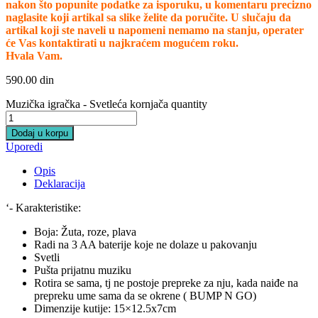
nakon što popunite podatke za isporuku, u komentaru precizno
naglasite koji artikal sa slike želite da poručite. U slučaju da
artikal koji ste naveli u napomeni nemamo na stanju, operater
će Vas kontaktirati u najkraćem mogućem roku.
Hvala Vam.
590.00
din
Muzička igračka - Svetleća kornjača quantity
Dodaj u korpu
Uporedi
Opis
Deklaracija
‘- Karakteristike:
Boja: Žuta, roze, plava
Radi na 3 AA baterije koje ne dolaze u pakovanju
Svetli
Pušta prijatnu muziku
Rotira se sama, tj ne postoje prepreke za nju, kada naiđe na
prepreku ume sama da se okrene ( BUMP N GO)
Dimenzije kutije: 15×12.5x7cm