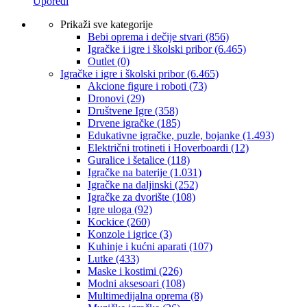
Uporedi
Prikaži sve kategorije
Bebi oprema i dečije stvari
(856)
Igračke i igre i školski pribor
(6.465)
Outlet
(0)
Igračke i igre i školski pribor
(6.465)
Akcione figure i roboti
(73)
Dronovi
(29)
Društvene Igre
(358)
Drvene igračke
(185)
Edukativne igračke, puzle, bojanke
(1.493)
Električni trotineti i Hoverboardi
(12)
Guralice i šetalice
(118)
Igračke na baterije
(1.031)
Igračke na daljinski
(252)
‎Igračke za dvorište
(108)
Igre uloga
(92)
Kockice
(260)
Konzole i igrice
(3)
Kuhinje i kućni aparati
(107)
Lutke
(433)
Maske i kostimi
(226)
Modni aksesoari
(108)
Multimedijalna oprema
(8)