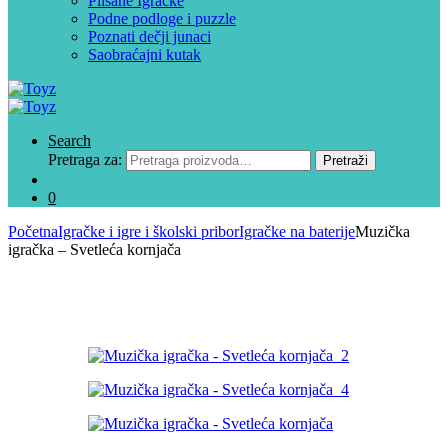
Plišane Igračke
Podne podloge i puzzle
Poznati dečji junaci
Saobraćajni kutak
Search
Pretraga za:
Pretraži
0
Početna
Igračke i igre i školski pribor
Igračke na baterije
Muzička
igračka – Svetleća kornjača