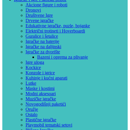
Akcione figure i roboti
Dronovi
Društvene Igre
Drvene igračke
Edukativne igračke, puzle, bojanke
Električni trotineti i Hoverboardi
Guralice i šetalice
Igračke na baterije
Igračke na daljinski
‎Igračke za dvorište
Bazeni i oprema za plivanje
Igre uloga
Kockice
Konzole i igrice
Kuhinje i kućni aparati
Lutke
Maske i kostimi
Modni aksesoari
Muzičke igračke
Novogodišnji paketići
Oružje
Ostalo
Plastične igračke
Playmobil tematski setovi