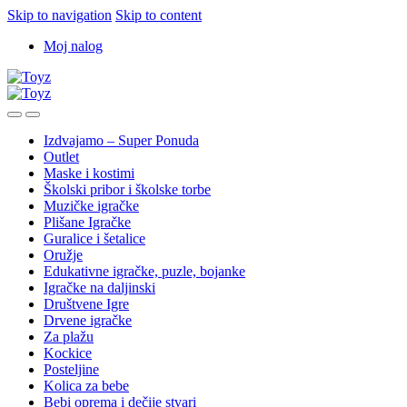
Skip to navigation
Skip to content
Moj nalog
Izdvajamo – Super Ponuda
Outlet
Maske i kostimi
Školski pribor i školske torbe
Muzičke igračke
Plišane Igračke
Guralice i šetalice
Oružje
Edukativne igračke, puzle, bojanke
Igračke na daljinski
Društvene Igre
Drvene igračke
Za plažu
Kockice
Posteljine
Kolica za bebe
Bebi oprema i dečije stvari