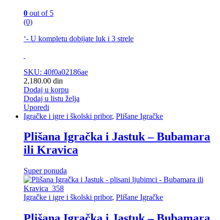
0
out of 5
(0)
‘- U kompletu dobijate luk i 3 strele
SKU: 40f0a02186ae
2,180.00
din
Dodaj u korpu
Dodaj u listu želja
Uporedi
Igračke i igre i školski pribor
,
Plišane Igračke
Plišana Igračka i Jastuk – Bubamara
ili Kravica
Super ponuda
Igračke i igre i školski pribor
,
Plišane Igračke
Plišana Igračka i Jastuk – Bubamara