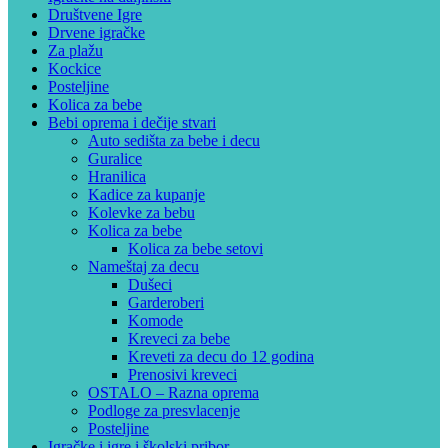
Društvene Igre
Drvene igračke
Za plažu
Kockice
Posteljine
Kolica za bebe
Bebi oprema i dečije stvari
Auto sedišta za bebe i decu
Guralice
Hranilica
Kadice za kupanje
Kolevke za bebu
Kolica za bebe
Kolica za bebe setovi
Nameštaj za decu
Dušeci
Garderoberi
Komode
Kreveci za bebe
Kreveti za decu do 12 godina
Prenosivi kreveci
OSTALO – Razna oprema
Podloge za presvlacenje
Posteljine
Igračke i igre i školski pribor