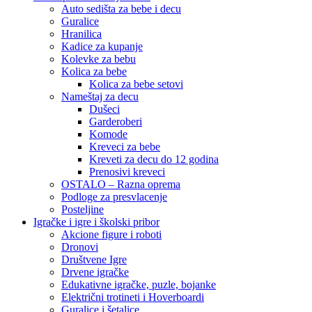
Auto sedišta za bebe i decu
Guralice
Hranilica
Kadice za kupanje
Kolevke za bebu
Kolica za bebe
Kolica za bebe setovi
Nameštaj za decu
Dušeci
Garderoberi
Komode
Kreveci za bebe
Kreveti za decu do 12 godina
Prenosivi kreveci
OSTALO – Razna oprema
Podloge za presvlacenje
Posteljine
Igračke i igre i školski pribor
Akcione figure i roboti
Dronovi
Društvene Igre
Drvene igračke
Edukativne igračke, puzle, bojanke
Električni trotineti i Hoverboardi
Guralice i šetalice