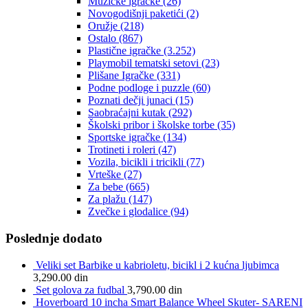
Muzičke igračke
(26)
Novogodišnji paketići
(2)
Oružje
(218)
Ostalo
(867)
Plastične igračke
(3.252)
Playmobil tematski setovi
(23)
Plišane Igračke
(331)
Podne podloge i puzzle
(60)
Poznati dečji junaci
(15)
Saobraćajni kutak
(292)
Školski pribor i školske torbe
(35)
Sportske igračke
(134)
Trotineti i roleri
(47)
Vozila, bicikli i tricikli
(77)
Vrteške
(27)
Za bebe
(665)
Za plažu
(147)
Zvečke i glodalice
(94)
Poslednje dodato
Veliki set Barbike u kabrioletu, bicikl i 2 kućna ljubimca
3,290.00
din
Set golova za fudbal
3,790.00
din
Hoverboard 10 incha Smart Balance Wheel Skuter- SARENI