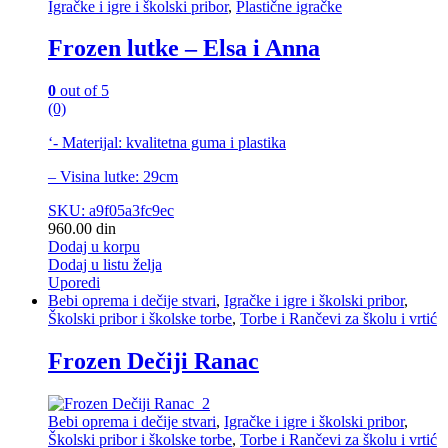
Igračke i igre i školski pribor
,
Plastične igračke
Frozen lutke – Elsa i Anna
0
out of 5
(0)
‘- Materijal: kvalitetna guma i plastika
– Visina lutke: 29cm
SKU: a9f05a3fc9ec
960.00
din
Dodaj u korpu
Dodaj u listu želja
Uporedi
Bebi oprema i dečije stvari
,
Igračke i igre i školski pribor
,
Školski pribor i školske torbe
,
Torbe i Rančevi za školu i vrtić
Frozen Dečiji Ranac
Bebi oprema i dečije stvari
,
Igračke i igre i školski pribor
,
Školski pribor i školske torbe
,
Torbe i Rančevi za školu i vrtić