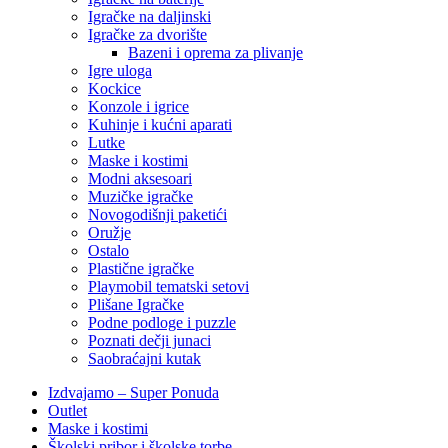
Igračke na daljinski
‎Igračke za dvorište
Bazeni i oprema za plivanje
Igre uloga
Kockice
Konzole i igrice
Kuhinje i kućni aparati
Lutke
Maske i kostimi
Modni aksesoari
Muzičke igračke
Novogodišnji paketići
Oružje
Ostalo
Plastične igračke
Playmobil tematski setovi
Plišane Igračke
Podne podloge i puzzle
Poznati dečji junaci
Saobraćajni kutak
Izdvajamo – Super Ponuda
Outlet
Maske i kostimi
Školski pribor i školske torbe