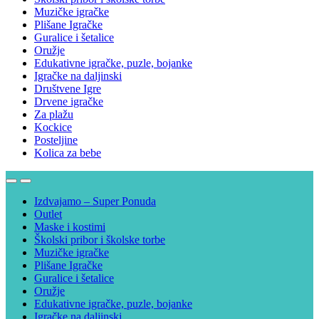
Muzičke igračke
Plišane Igračke
Guralice i šetalice
Oružje
Edukativne igračke, puzle, bojanke
Igračke na daljinski
Društvene Igre
Drvene igračke
Za plažu
Kockice
Posteljine
Kolica za bebe
Izdvajamo – Super Ponuda
Outlet
Maske i kostimi
Školski pribor i školske torbe
Muzičke igračke
Plišane Igračke
Guralice i šetalice
Oružje
Edukativne igračke, puzle, bojanke
Igračke na daljinski