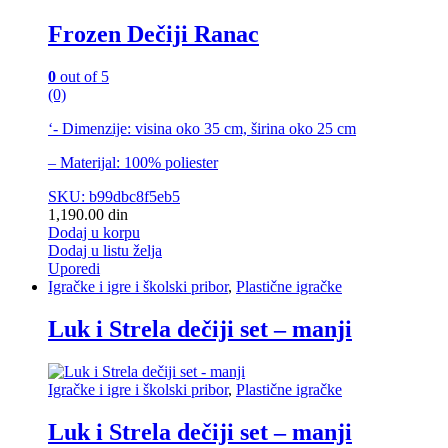
Frozen Dečiji Ranac
0
out of 5
(0)
‘- Dimenzije: visina oko 35 cm, širina oko 25 cm
– Materijal: 100% poliester
SKU: b99dbc8f5eb5
1,190.00
din
Dodaj u korpu
Dodaj u listu želja
Uporedi
Igračke i igre i školski pribor
,
Plastične igračke
Luk i Strela dečiji set – manji
Igračke i igre i školski pribor
,
Plastične igračke
Luk i Strela dečiji set – manji