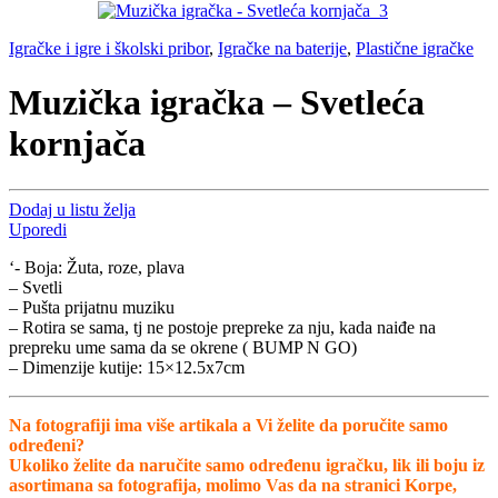
Igračke i igre i školski pribor
,
Igračke na baterije
,
Plastične igračke
Muzička igračka – Svetleća
kornjača
Dodaj u listu želja
Uporedi
‘- Boja: Žuta, roze, plava
– Svetli
– Pušta prijatnu muziku
– Rotira se sama, tj ne postoje prepreke za nju, kada naiđe na
prepreku ume sama da se okrene ( BUMP N GO)
– Dimenzije kutije: 15×12.5x7cm
Na fotografiji ima više artikala a Vi želite da poručite samo
određeni?
Ukoliko želite da naručite samo određenu igračku, lik ili boju iz
asortimana sa fotografija, molimo Vas da na stranici Korpe,