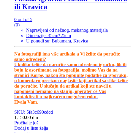
ili Kravica
0
out of 5
(0)
Napravljeni od nežnog, mekanog materijala
Dimenzije: 35cm*25cm
U ponudi su: Bubamara, Kravica
Na fotografiji ima više artikala a Vi želite da poručite
samo određeni?
Ukoliko želite da naručite samo određenu igračku, lik ili
boju iz asortimana sa fotografija, molimo Vas da na
stranici Korpe, nakon što popunite podatke za isporuku,
u komentaru precizno naglasite koji artikal sa slike želite
da poručite. U slučaju da artikal koji ste naveli u
napomeni nemamo na stanju, operater će Vas
kontaktirati u najkraćem mogućem roku.
Hvala Vam.
SKU: 5fa3c690cdcd
1,150.00
din
Pročitajte još
Dodaj u listu želja