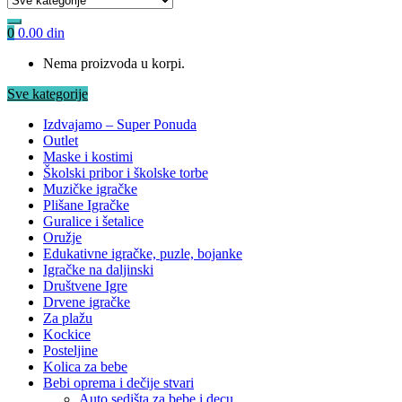
0
0.00
din
Nema proizvoda u korpi.
Sve kategorije
Izdvajamo – Super Ponuda
Outlet
Maske i kostimi
Školski pribor i školske torbe
Muzičke igračke
Plišane Igračke
Guralice i šetalice
Oružje
Edukativne igračke, puzle, bojanke
Igračke na daljinski
Društvene Igre
Drvene igračke
Za plažu
Kockice
Posteljine
Kolica za bebe
Bebi oprema i dečije stvari
Auto sedišta za bebe i decu