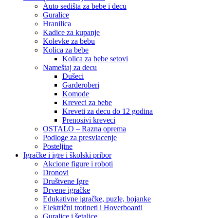
Auto sedišta za bebe i decu
Guralice
Hranilica
Kadice za kupanje
Kolevke za bebu
Kolica za bebe
Kolica za bebe setovi
Nameštaj za decu
Dušeci
Garderoberi
Komode
Kreveci za bebe
Kreveti za decu do 12 godina
Prenosivi kreveci
OSTALO – Razna oprema
Podloge za presvlacenje
Posteljine
Igračke i igre i školski pribor
Akcione figure i roboti
Dronovi
Društvene Igre
Drvene igračke
Edukativne igračke, puzle, bojanke
Električni trotineti i Hoverboardi
Guralice i šetalice