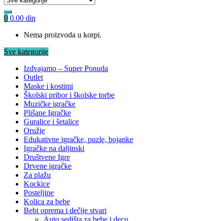
0
0.00
din
Nema proizvoda u korpi.
Sve kategorije
Izdvajamo – Super Ponuda
Outlet
Maske i kostimi
Školski pribor i školske torbe
Muzičke igračke
Plišane Igračke
Guralice i šetalice
Oružje
Edukativne igračke, puzle, bojanke
Igračke na daljinski
Društvene Igre
Drvene igračke
Za plažu
Kockice
Posteljine
Kolica za bebe
Bebi oprema i dečije stvari
Auto sedišta za bebe i decu