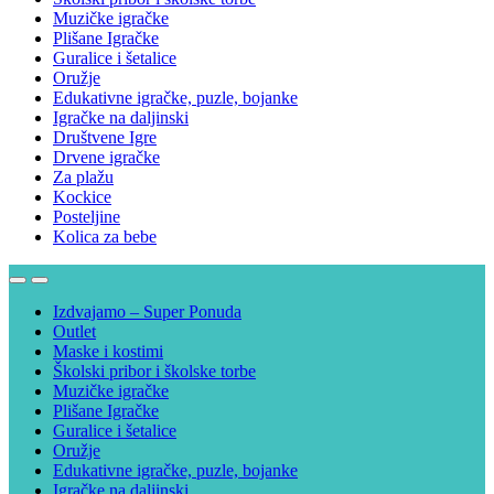
Muzičke igračke
Plišane Igračke
Guralice i šetalice
Oružje
Edukativne igračke, puzle, bojanke
Igračke na daljinski
Društvene Igre
Drvene igračke
Za plažu
Kockice
Posteljine
Kolica za bebe
Izdvajamo – Super Ponuda
Outlet
Maske i kostimi
Školski pribor i školske torbe
Muzičke igračke
Plišane Igračke
Guralice i šetalice
Oružje
Edukativne igračke, puzle, bojanke
Igračke na daljinski