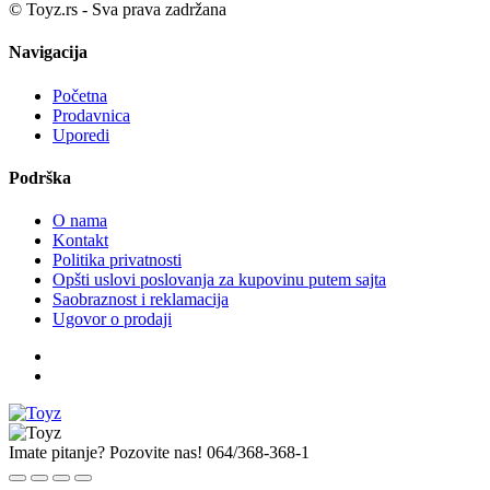
© Toyz.rs - Sva prava zadržana
Navigacija
Početna
Prodavnica
Uporedi
Podrška
O nama
Kontakt
Politika privatnosti
Opšti uslovi poslovanja za kupovinu putem sajta
Saobraznost i reklamacija
Ugovor o prodaji
Imate pitanje? Pozovite nas!
064/368-368-1