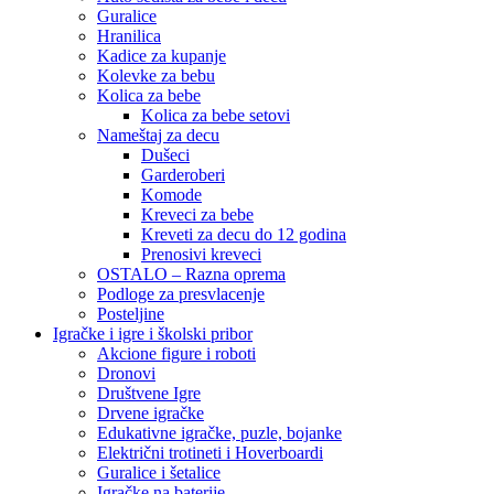
Guralice
Hranilica
Kadice za kupanje
Kolevke za bebu
Kolica za bebe
Kolica za bebe setovi
Nameštaj za decu
Dušeci
Garderoberi
Komode
Kreveci za bebe
Kreveti za decu do 12 godina
Prenosivi kreveci
OSTALO – Razna oprema
Podloge za presvlacenje
Posteljine
Igračke i igre i školski pribor
Akcione figure i roboti
Dronovi
Društvene Igre
Drvene igračke
Edukativne igračke, puzle, bojanke
Električni trotineti i Hoverboardi
Guralice i šetalice
Igračke na baterije