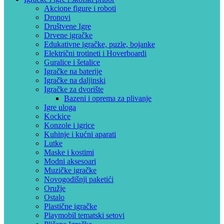
Akcione figure i roboti
Dronovi
Društvene Igre
Drvene igračke
Edukativne igračke, puzle, bojanke
Električni trotineti i Hoverboardi
Guralice i šetalice
Igračke na baterije
Igračke na daljinski
‎Igračke za dvorište
Bazeni i oprema za plivanje
Igre uloga
Kockice
Konzole i igrice
Kuhinje i kućni aparati
Lutke
Maske i kostimi
Modni aksesoari
Muzičke igračke
Novogodišnji paketići
Oružje
Ostalo
Plastične igračke
Playmobil tematski setovi