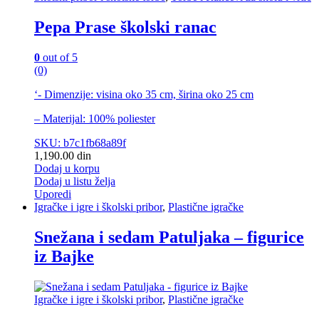
Pepa Prase školski ranac
0
out of 5
(0)
‘- Dimenzije: visina oko 35 cm, širina oko 25 cm
– Materijal: 100% poliester
SKU: b7c1fb68a89f
1,190.00
din
Dodaj u korpu
Dodaj u listu želja
Uporedi
Igračke i igre i školski pribor
,
Plastične igračke
Snežana i sedam Patuljaka – figurice
iz Bajke
Igračke i igre i školski pribor
,
Plastične igračke