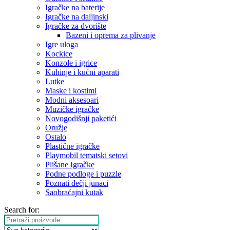
Igračke na baterije
Igračke na daljinski
‎Igračke za dvorište
Bazeni i oprema za plivanje
Igre uloga
Kockice
Konzole i igrice
Kuhinje i kućni aparati
Lutke
Maske i kostimi
Modni aksesoari
Muzičke igračke
Novogodišnji paketići
Oružje
Ostalo
Plastične igračke
Playmobil tematski setovi
Plišane Igračke
Podne podloge i puzzle
Poznati dečji junaci
Saobraćajni kutak
Search for: