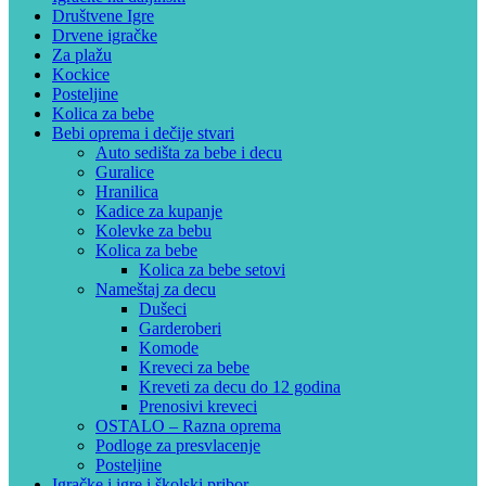
Društvene Igre
Drvene igračke
Za plažu
Kockice
Posteljine
Kolica za bebe
Bebi oprema i dečije stvari
Auto sedišta za bebe i decu
Guralice
Hranilica
Kadice za kupanje
Kolevke za bebu
Kolica za bebe
Kolica za bebe setovi
Nameštaj za decu
Dušeci
Garderoberi
Komode
Kreveci za bebe
Kreveti za decu do 12 godina
Prenosivi kreveci
OSTALO – Razna oprema
Podloge za presvlacenje
Posteljine
Igračke i igre i školski pribor