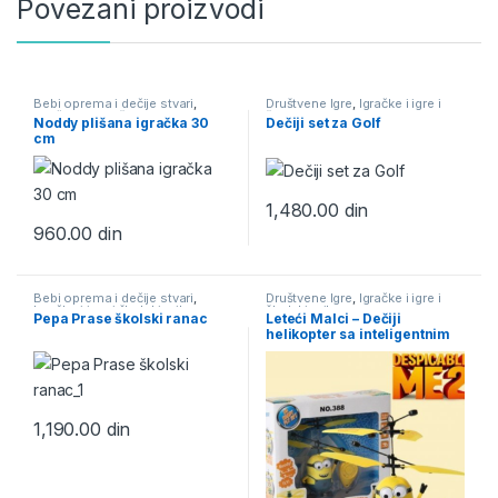
Povezani proizvodi
Bebi oprema i dečije stvari
,
Društvene Igre
,
Igračke i igre i
Igračke i igre i školski pribor
,
školski pribor
Noddy plišana igračka 30
Dečiji set za Golf
Plišane Igračke
cm
1,480.00
din
960.00
din
Bebi oprema i dečije stvari
,
Društvene Igre
,
Igračke i igre i
Igračke i igre i školski pribor
,
školski pribor
Pepa Prase školski ranac
Leteći Malci – Dečiji
Školski pribor i školske torbe
,
helikopter sa inteligentnim
Torbe i Rančevi za školu i vrtić
IR sistemom u 3 modela
1,190.00
din