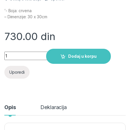
‘- Boja: crvena
– Dimenzije: 30 x 30cm
730.00
din
Plišano jastuče - Winnie pooh quantity
Dodaj u korpu
Uporedi
Opis
Deklaracija