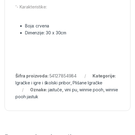
‘- Karakteristike:
Boja: crvena
Dimenzije: 30 x 30cm
Šifra proizvoda:
54127854984
Kategorije:
Igračke i igre i školski pribor
,
Plišane Igračke
Oznake:
jastuče
,
vini pu
,
winnie pooh
,
winnie
pooh jastuk