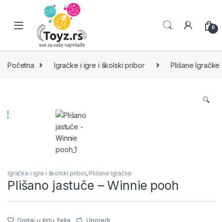
Skip to navigation
Skip to content
0
Početna
Igračke i igre i školski pribor
Plišane Igračke
🔍
Igračke i igre i školski pribor
,
Plišane Igračke
Plišano jastuče – Winnie pooh
Dodaj u listu želja
Uporedi