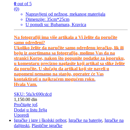
0
out of 5
(0)
Napravljeni od nežnog, mekanog materijala
Dimenzije: 35cm*25cm
U ponudi su: Bubamara, Kravica
Na fotografiji ima više artikala a Vi želite da poručite
samo određeni?
Ukoliko želite da naručite samo određenu igračku, lik ili
boju iz asortimana sa fotografija, molimo Vas da na
stranici Korpe, nakon što popunite podatke za isporuku,
u komentaru precizno naglasite koji artikal sa slike želite
da poručite. U slučaju da artikal koji ste naveli u
napomeni nemamo na stanju, operater će Vas
kontaktirati u najkraćem mogućem roku.
Hvala Vam.
SKU: 5fa3c690cdcd
1,150.00
din
Pročitajte još
Dodaj u listu želja
Uporedi
Igračke i igre i školski pribor
,
Igračke na baterije
,
Igračke na
daljinski
,
Plastične igračke