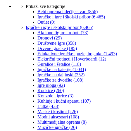
Prikaži sve kategorije
Bebi oprema i dečije stvari
(856)
Igračke i igre i školski pribor
(6.465)
Outlet
(0)
Igračke i igre i školski pribor
(6.465)
Akcione figure i roboti
(73)
Dronovi
(29)
Društvene Igre
(358)
Drvene igračke
(185)
Edukativne igračke, puzle, bojanke
(1.493)
Električni trotineti i Hoverboardi
(12)
Guralice i šetalice
(118)
Igračke na baterije
(1.031)
Igračke na daljinski
(252)
‎Igračke za dvorište
(108)
Igre uloga
(92)
Kockice
(260)
Konzole i igrice
(3)
Kuhinje i kućni aparati
(107)
Lutke
(433)
Maske i kostimi
(226)
Modni aksesoari
(108)
Multimedijalna oprema
(8)
Muzičke igračke
(26)