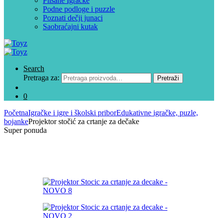
Plišane Igračke
Podne podloge i puzzle
Poznati dečji junaci
Saobraćajni kutak
Search
Pretraga za:
Pretraži
0
Početna
Igračke i igre i školski pribor
Edukativne igračke, puzle,
bojanke
Projektor stočić za crtanje za dečake
Super ponuda