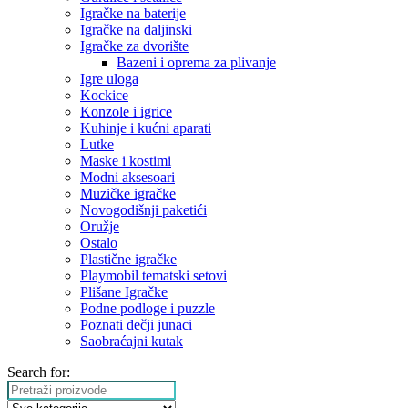
Igračke na baterije
Igračke na daljinski
‎Igračke za dvorište
Bazeni i oprema za plivanje
Igre uloga
Kockice
Konzole i igrice
Kuhinje i kućni aparati
Lutke
Maske i kostimi
Modni aksesoari
Muzičke igračke
Novogodišnji paketići
Oružje
Ostalo
Plastične igračke
Playmobil tematski setovi
Plišane Igračke
Podne podloge i puzzle
Poznati dečji junaci
Saobraćajni kutak
Search for: