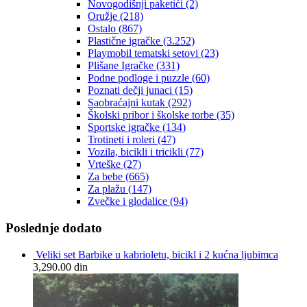
Novogodišnji paketići
(2)
Oružje
(218)
Ostalo
(867)
Plastične igračke
(3.252)
Playmobil tematski setovi
(23)
Plišane Igračke
(331)
Podne podloge i puzzle
(60)
Poznati dečji junaci
(15)
Saobraćajni kutak
(292)
Školski pribor i školske torbe
(35)
Sportske igračke
(134)
Trotineti i roleri
(47)
Vozila, bicikli i tricikli
(77)
Vrteške
(27)
Za bebe
(665)
Za plažu
(147)
Zvečke i glodalice
(94)
Poslednje dodato
Veliki set Barbike u kabrioletu, bicikl i 2 kućna ljubimca
3,290.00
din