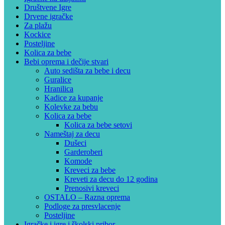
Društvene Igre
Drvene igračke
Za plažu
Kockice
Posteljine
Kolica za bebe
Bebi oprema i dečije stvari
Auto sedišta za bebe i decu
Guralice
Hranilica
Kadice za kupanje
Kolevke za bebu
Kolica za bebe
Kolica za bebe setovi
Nameštaj za decu
Dušeci
Garderoberi
Komode
Kreveci za bebe
Kreveti za decu do 12 godina
Prenosivi kreveci
OSTALO – Razna oprema
Podloge za presvlacenje
Posteljine
Igračke i igre i školski pribor