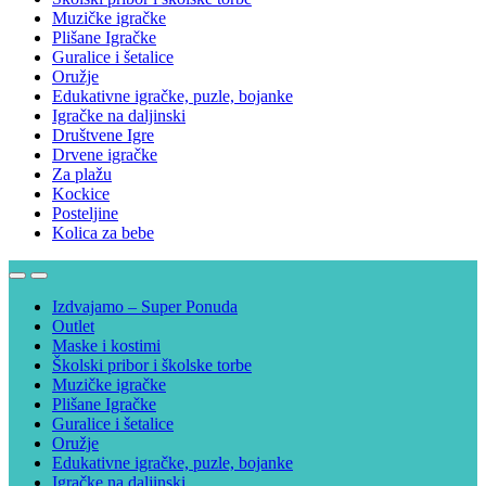
Muzičke igračke
Plišane Igračke
Guralice i šetalice
Oružje
Edukativne igračke, puzle, bojanke
Igračke na daljinski
Društvene Igre
Drvene igračke
Za plažu
Kockice
Posteljine
Kolica za bebe
Izdvajamo – Super Ponuda
Outlet
Maske i kostimi
Školski pribor i školske torbe
Muzičke igračke
Plišane Igračke
Guralice i šetalice
Oružje
Edukativne igračke, puzle, bojanke
Igračke na daljinski