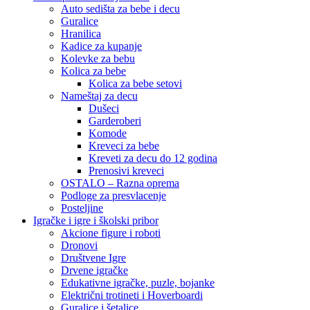
Auto sedišta za bebe i decu
Guralice
Hranilica
Kadice za kupanje
Kolevke za bebu
Kolica za bebe
Kolica za bebe setovi
Nameštaj za decu
Dušeci
Garderoberi
Komode
Kreveci za bebe
Kreveti za decu do 12 godina
Prenosivi kreveci
OSTALO – Razna oprema
Podloge za presvlacenje
Posteljine
Igračke i igre i školski pribor
Akcione figure i roboti
Dronovi
Društvene Igre
Drvene igračke
Edukativne igračke, puzle, bojanke
Električni trotineti i Hoverboardi
Guralice i šetalice