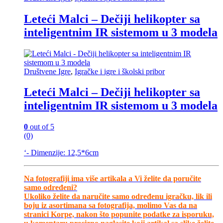
Leteći Malci – Dečiji helikopter sa
inteligentnim IR sistemom u 3 modela
Društvene Igre
,
Igračke i igre i školski pribor
Leteći Malci – Dečiji helikopter sa
inteligentnim IR sistemom u 3 modela
0
out of 5
(0)
‘- Dimenzije: 12,5*6cm
Na fotografiji ima više artikala a Vi želite da poručite
samo određeni?
Ukoliko želite da naručite samo određenu igračku, lik ili
boju iz asortimana sa fotografija, molimo Vas da na
stranici Korpe, nakon što popunite podatke za isporuku,