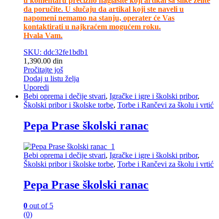
u komentaru precizno naglasite koji artikal sa slike želite
da poručite. U slučaju da artikal koji ste naveli u
napomeni nemamo na stanju, operater će Vas
kontaktirati u najkraćem mogućem roku.
Hvala Vam.
SKU: ddc32fe1bdb1
1,390.00
din
Pročitajte još
Dodaj u listu želja
Uporedi
Bebi oprema i dečije stvari
,
Igračke i igre i školski pribor
,
Školski pribor i školske torbe
,
Torbe i Rančevi za školu i vrtić
Pepa Prase školski ranac
Bebi oprema i dečije stvari
,
Igračke i igre i školski pribor
,
Školski pribor i školske torbe
,
Torbe i Rančevi za školu i vrtić
Pepa Prase školski ranac
0
out of 5
(0)