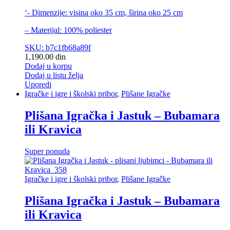
‘- Dimenzije: visina oko 35 cm, širina oko 25 cm
– Materijal: 100% poliester
SKU: b7c1fb68a89f
1,190.00
din
Dodaj u korpu
Dodaj u listu želja
Uporedi
Igračke i igre i školski pribor
,
Plišane Igračke
Plišana Igračka i Jastuk – Bubamara
ili Kravica
Super ponuda
Igračke i igre i školski pribor
,
Plišane Igračke
Plišana Igračka i Jastuk – Bubamara
ili Kravica