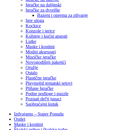
Igračke na daljinski
‎Igračke za dvorište
Bazeni i oprema za plivanje
Igre uloga
Kockice
Konzole i igrice
Kuhinje i kućni aparati
Lutke
Maske i kostimi
Modni aksesoari
Muzičke igračke
Novogodišnji paketići
Oružje
Ostalo
Plastične igračke
Playmobil tematski setovi
Plišane Igračke
Podne podloge i puzzle
Poznati dečji junaci
Saobraćajni kutak
Izdvajamo – Super Ponuda
Outlet
Maske i kostimi
Školski pribor i školske torbe