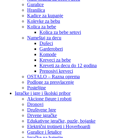
Guralice
Hranilica
Kadice za kupanje
Kolevke za bebu
Kolica za bebe
Kolica za bebe setovi
Nameštaj za decu
Dušeci
Garderoberi
Komode
Kreveci za bebe
Kreveti za decu do 12 godina
Prenosivi kreveci
OSTALO – Razna oprema
Podloge za presvlacenje
Posteljine
Igračke i igre i školski pribor
Akcione figure i roboti
Dronovi
Društvene Igre
Drvene igračke
Edukativne igračke, puzle, bojanke
Električni trotineti i Hoverboardi
Guralice i šetalice
Igračke na baterije