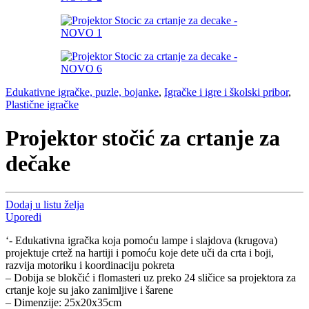
Edukativne igračke, puzle, bojanke
,
Igračke i igre i školski pribor
,
Plastične igračke
Projektor stočić za crtanje za
dečake
Dodaj u listu želja
Uporedi
‘- Edukativna igračka koja pomoću lampe i slajdova (krugova)
projektuje crtež na hartiji i pomoću koje dete uči da crta i boji,
razvija motoriku i koordinaciju pokreta
– Dobija se blokčić i flomasteri uz preko 24 sličice sa projektora za
crtanje koje su jako zanimljive i šarene
– Dimenzije: 25x20x35cm