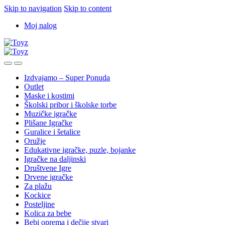
Skip to navigation
Skip to content
Moj nalog
Izdvajamo – Super Ponuda
Outlet
Maske i kostimi
Školski pribor i školske torbe
Muzičke igračke
Plišane Igračke
Guralice i šetalice
Oružje
Edukativne igračke, puzle, bojanke
Igračke na daljinski
Društvene Igre
Drvene igračke
Za plažu
Kockice
Posteljine
Kolica za bebe
Bebi oprema i dečije stvari