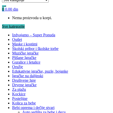
0
0.00
din
Nema proizvoda u korpi.
Sve kategorije
Izdvajamo – Super Ponuda
Outlet
Maske i kostimi
Školski pribor i školske torbe
Muzičke igračke
Plišane Igračke
Guralice i šetalice
Oružje
Edukativne igračke, puzle, bojanke
Igračke na daljinski
Društvene Igre
Drvene igračke
Za plažu
Kockice
Posteljine
Kolica za bebe
Bebi oprema i dečije stvari
Auto sedišta za bebe i decu