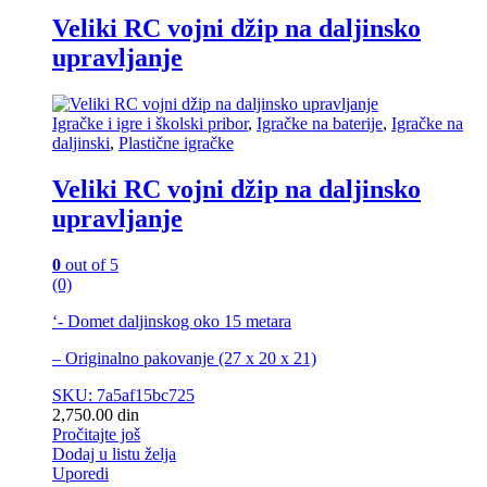
Veliki RC vojni džip na daljinsko
upravljanje
Igračke i igre i školski pribor
,
Igračke na baterije
,
Igračke na
daljinski
,
Plastične igračke
Veliki RC vojni džip na daljinsko
upravljanje
0
out of 5
(0)
‘- Domet daljinskog oko 15 metara
– Originalno pakovanje (27 x 20 x 21)
SKU: 7a5af15bc725
2,750.00
din
Pročitajte još
Dodaj u listu želja
Uporedi