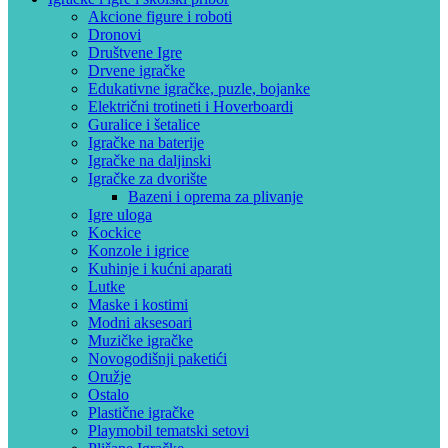
Akcione figure i roboti
Dronovi
Društvene Igre
Drvene igračke
Edukativne igračke, puzle, bojanke
Električni trotineti i Hoverboardi
Guralice i šetalice
Igračke na baterije
Igračke na daljinski
‎Igračke za dvorište
Bazeni i oprema za plivanje
Igre uloga
Kockice
Konzole i igrice
Kuhinje i kućni aparati
Lutke
Maske i kostimi
Modni aksesoari
Muzičke igračke
Novogodišnji paketići
Oružje
Ostalo
Plastične igračke
Playmobil tematski setovi