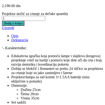
2,190.00
din
Projektor stočić za crtanje za dečake quantity
Dodaj u korpu
Uporedi
Opis
Deklaracija
‘- Karakteristike:
Edukativna igračka koja pomoću lampe i slajdova (krugova)
projektuje crtež na hartiji i pomoću koje dete uči da crta i boji,
razvija motoriku i koordinaciju pokreta
Dobija se blokčić i flomasteri uz preko 24 sličice sa projektora
za crtanje koje su jako zanimljive i šarene
Projektor/lampa za rad koristi 3×1.5AA baterije (nisu
uključene u ponudu)
Dimenzije:
Dužina 25cm
Širina 20cm
Visina 35cm
Set sadrži: