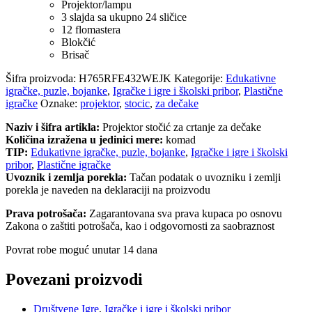
Projektor/lampu
3 slajda sa ukupno 24 sličice
12 flomastera
Blokčić
Brisač
Šifra proizvoda:
H765RFE432WEJK
Kategorije:
Edukativne
igračke, puzle, bojanke
,
Igračke i igre i školski pribor
,
Plastične
igračke
Oznake:
projektor
,
stocic
,
za dečake
Naziv i šifra artikla:
Projektor stočić za crtanje za dečake
Količina izražena u jedinici mere:
komad
TIP:
Edukativne igračke, puzle, bojanke
,
Igračke i igre i školski
pribor
,
Plastične igračke
Uvoznik i zemlja porekla:
Tačan podatak o uvozniku i zemlji
porekla je naveden na deklaraciji na proizvodu
Prava potrošača:
Zagarantovana sva prava kupaca po osnovu
Zakona o zaštiti potrošača, kao i odgovornosti za saobraznost
Povrat robe moguć unutar 14 dana
Povezani proizvodi
Društvene Igre
,
Igračke i igre i školski pribor