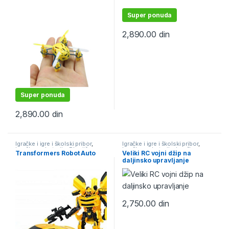
Super ponuda
2,890.00
din
Super ponuda
2,890.00
din
Igračke i igre i školski pribor
,
Igračke i igre i školski pribor
,
Igračke na baterije
,
Plastične
Igračke na baterije
,
Igračke na
Transformers Robot Auto
Veliki RC vojni džip na
igračke
daljinski
,
Plastične igračke
daljinsko upravljanje
2,750.00
din