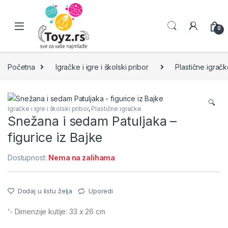
Skip to navigation
Skip to content
0
Početna
Igračke i igre i školski pribor
Plastične igrač
🔍
Igračke i igre i školski pribor
,
Plastične igračke
Snežana i sedam Patuljaka –
figurice iz Bajke
Dostupnost:
Nema na zalihama
Dodaj u listu želja
Uporedi
‘- Dimenzije kutije: 33 x 26 cm