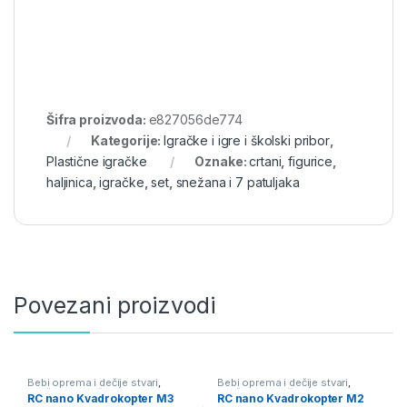
Šifra proizvoda:
e827056de774
Kategorije:
Igračke i igre i školski pribor
,
Plastične igračke
Oznake:
crtani
,
figurice
,
haljinica
,
igračke
,
set
,
snežana i 7 patuljaka
Povezani proizvodi
Bebi oprema i dečije stvari
,
Bebi oprema i dečije stvari
,
Igračke i igre i školski pribor
,
Igračke i igre i školski pribor
,
RC nano Kvadrokopter M3
RC nano Kvadrokopter M2
Igračke na daljinski
Igračke na daljinski