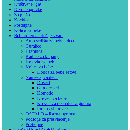
Društvene Igre
Drvene igračke
Za plažu
Kockice
Posteljine
Kolica za bebe
Bebi oprema i dečije stvari
Auto sedišta za bebe i decu
Guralice
Hranilica
Kadice za kupanje
Kolevke za bebu
Kolica za bebe
Kolica za bebe setovi
Nameštaj za decu
Dušeci
Garderoberi
Komode
Kreveci za bebe
Kreveti za decu do 12 godina
Prenosivi kreveci
OSTALO – Razna oprema
Podloge za presvlacenje
Posteljine
Igračke i igre i školski pribor