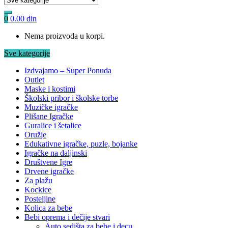
0
0.00
din
Nema proizvoda u korpi.
Sve kategorije
Izdvajamo – Super Ponuda
Outlet
Maske i kostimi
Školski pribor i školske torbe
Muzičke igračke
Plišane Igračke
Guralice i šetalice
Oružje
Edukativne igračke, puzle, bojanke
Igračke na daljinski
Društvene Igre
Drvene igračke
Za plažu
Kockice
Posteljine
Kolica za bebe
Bebi oprema i dečije stvari
Auto sedišta za bebe i decu