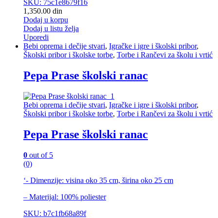
SKU: 75c1e8679f16
1,350.00
din
Dodaj u korpu
Dodaj u listu želja
Uporedi
Bebi oprema i dečije stvari
,
Igračke i igre i školski pribor
,
Školski pribor i školske torbe
,
Torbe i Rančevi za školu i vrtić
Pepa Prase školski ranac
Bebi oprema i dečije stvari
,
Igračke i igre i školski pribor
,
Školski pribor i školske torbe
,
Torbe i Rančevi za školu i vrtić
Pepa Prase školski ranac
0
out of 5
(0)
‘- Dimenzije: visina oko 35 cm, širina oko 25 cm
– Materijal: 100% poliester
SKU: b7c1fb68a89f