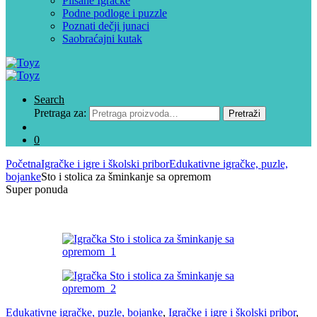
Plišane Igračke
Podne podloge i puzzle
Poznati dečji junaci
Saobraćajni kutak
Search
Pretraga za:
Pretraži
0
Početna
Igračke i igre i školski pribor
Edukativne igračke, puzle,
bojanke
Sto i stolica za šminkanje sa opremom
Super ponuda
Edukativne igračke, puzle, bojanke
,
Igračke i igre i školski pribor
,