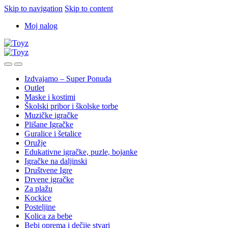
Skip to navigation
Skip to content
Moj nalog
Izdvajamo – Super Ponuda
Outlet
Maske i kostimi
Školski pribor i školske torbe
Muzičke igračke
Plišane Igračke
Guralice i šetalice
Oružje
Edukativne igračke, puzle, bojanke
Igračke na daljinski
Društvene Igre
Drvene igračke
Za plažu
Kockice
Posteljine
Kolica za bebe
Bebi oprema i dečije stvari