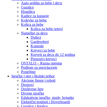
Auto sedišta za bebe i decu
Guralice
Hranilica
Kadice za kupanje
Kolevke za bebu
Kolica za bebe
Kolica za bebe setovi
Nameštaj za decu
Dušeci
Garderoberi
Komode
Kreveci za bebe
Kreveti za decu do 12 godina
Prenosivi kreveci
OSTALO – Razna oprema
Podloge za presvlacenje
Posteljine
Igračke i igre i školski pribor
Akcione figure i roboti
Dronovi
Društvene Igre
Drvene igračke
Edukativne igračke, puzle, bojanke
Električni trotineti i Hoverboardi
Guralice i šetalice