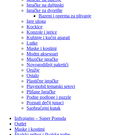
Igračke na daljinski
‎Igračke za dvorište
Bazeni i oprema za plivanje
Igre uloga
Kockice
Konzole i igrice
Kuhinje i kućni aparati
Lutke
Maske i kostimi
Modni aksesoari
Muzičke igračke
Novogodišnji paketići
Oružje
Ostalo
Plastične igračke
Playmobil tematski setovi
Plišane Igračke
Podne podloge i puzzle
Poznati dečji junaci
Saobraćajni kutak
Izdvajamo – Super Ponuda
Outlet
Maske i kostimi
Školski pribor i školske torbe