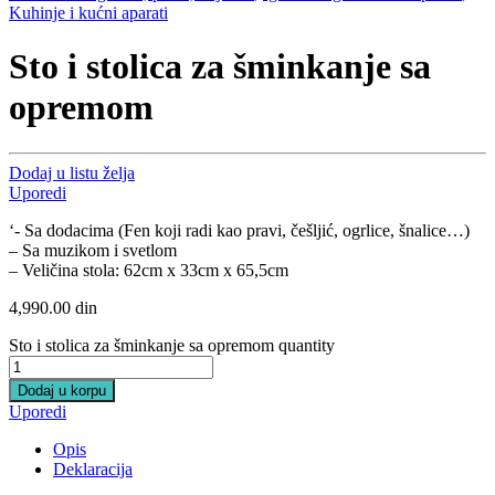
Kuhinje i kućni aparati
Sto i stolica za šminkanje sa
opremom
Dodaj u listu želja
Uporedi
‘- Sa dodacima (Fen koji radi kao pravi, češljić, ogrlice, šnalice…)
– Sa muzikom i svetlom
– Veličina stola: 62cm x 33cm x 65,5cm
4,990.00
din
Sto i stolica za šminkanje sa opremom quantity
Dodaj u korpu
Uporedi
Opis
Deklaracija