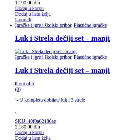
1,190.00
din
Dodaj u korpu
Dodaj u listu želja
Uporedi
Igračke i igre i školski pribor
,
Plastične igračke
Luk i Strela dečiji set – manji
Igračke i igre i školski pribor
,
Plastične igračke
Luk i Strela dečiji set – manji
0
out of 5
(0)
‘- U kompletu dobijate luk i 3 strele
SKU: 40f0a02186ae
2,180.00
din
Dodaj u korpu
Dodaj u listu želja