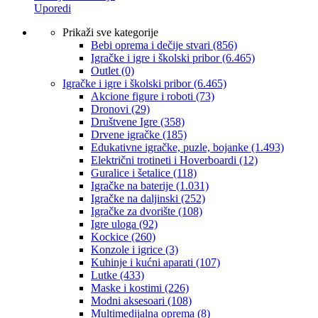
Uporedi
Prikaži sve kategorije
Bebi oprema i dečije stvari
(856)
Igračke i igre i školski pribor
(6.465)
Outlet
(0)
Igračke i igre i školski pribor
(6.465)
Akcione figure i roboti
(73)
Dronovi
(29)
Društvene Igre
(358)
Drvene igračke
(185)
Edukativne igračke, puzle, bojanke
(1.493)
Električni trotineti i Hoverboardi
(12)
Guralice i šetalice
(118)
Igračke na baterije
(1.031)
Igračke na daljinski
(252)
‎Igračke za dvorište
(108)
Igre uloga
(92)
Kockice
(260)
Konzole i igrice
(3)
Kuhinje i kućni aparati
(107)
Lutke
(433)
Maske i kostimi
(226)
Modni aksesoari
(108)
Multimedijalna oprema
(8)