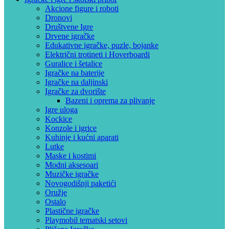
Akcione figure i roboti
Dronovi
Društvene Igre
Drvene igračke
Edukativne igračke, puzle, bojanke
Električni trotineti i Hoverboardi
Guralice i šetalice
Igračke na baterije
Igračke na daljinski
‎Igračke za dvorište
Bazeni i oprema za plivanje
Igre uloga
Kockice
Konzole i igrice
Kuhinje i kućni aparati
Lutke
Maske i kostimi
Modni aksesoari
Muzičke igračke
Novogodišnji paketići
Oružje
Ostalo
Plastične igračke
Playmobil tematski setovi