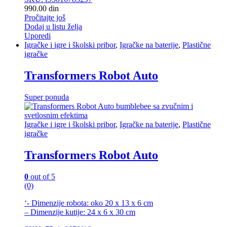
990.00
din
Pročitajte još
Dodaj u listu želja
Uporedi
Igračke i igre i školski pribor
,
Igračke na baterije
,
Plastične
igračke
Transformers Robot Auto
Super ponuda
Igračke i igre i školski pribor
,
Igračke na baterije
,
Plastične
igračke
Transformers Robot Auto
0
out of 5
(0)
‘- Dimenzije robota: oko 20 x 13 x 6 cm
– Dimenzije kutije: 24 x 6 x 30 cm