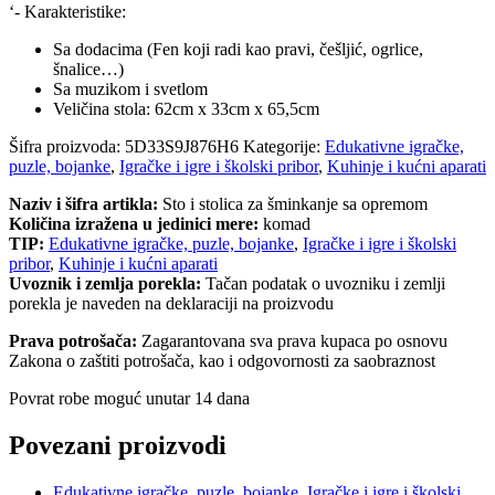
‘- Karakteristike:
Sa dodacima (Fen koji radi kao pravi, češljić, ogrlice,
šnalice…)
Sa muzikom i svetlom
Veličina stola: 62cm x 33cm x 65,5cm
Šifra proizvoda:
5D33S9J876H6
Kategorije:
Edukativne igračke,
puzle, bojanke
,
Igračke i igre i školski pribor
,
Kuhinje i kućni aparati
Naziv i šifra artikla:
Sto i stolica za šminkanje sa opremom
Količina izražena u jedinici mere:
komad
TIP:
Edukativne igračke, puzle, bojanke
,
Igračke i igre i školski
pribor
,
Kuhinje i kućni aparati
Uvoznik i zemlja porekla:
Tačan podatak o uvozniku i zemlji
porekla je naveden na deklaraciji na proizvodu
Prava potrošača:
Zagarantovana sva prava kupaca po osnovu
Zakona o zaštiti potrošača, kao i odgovornosti za saobraznost
Povrat robe moguć unutar 14 dana
Povezani proizvodi
Edukativne igračke, puzle, bojanke
,
Igračke i igre i školski