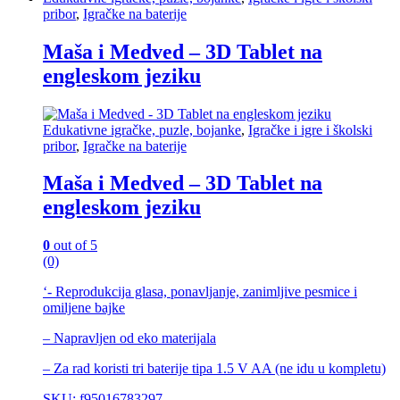
pribor
,
Igračke na baterije
Maša i Medved – 3D Tablet na
engleskom jeziku
Edukativne igračke, puzle, bojanke
,
Igračke i igre i školski
pribor
,
Igračke na baterije
Maša i Medved – 3D Tablet na
engleskom jeziku
0
out of 5
(0)
‘- Reprodukcija glasa, ponavljanje, zanimljive pesmice i
omiljene bajke
– Napravljen od eko materijala
– Za rad koristi tri baterije tipa 1.5 V AA (ne idu u kompletu)
SKU: f95016783297