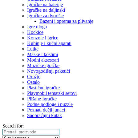
Igračke na baterije
Igračke na daljinski
‎Igračke za dvorište
Bazeni i oprema za plivanje
Igre uloga
Kockice
Konzole i igrice
Kuhinje i kućni aparati
Lutke
Maske i kostimi
Modni aksesoari
Muzičke igračke
Novogodišnji paketići
Oružje
Ostalo
Plastične igračke
Playmobil tematski setovi
Plišane Igračke
Podne podloge i puzzle
Poznati dečji junaci
Saobraćajni kutak
Search for: