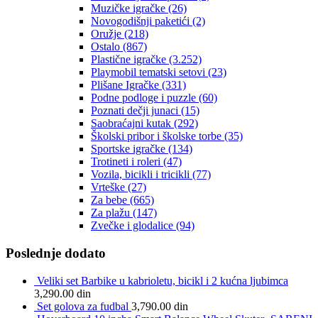
Muzičke igračke
(26)
Novogodišnji paketići
(2)
Oružje
(218)
Ostalo
(867)
Plastične igračke
(3.252)
Playmobil tematski setovi
(23)
Plišane Igračke
(331)
Podne podloge i puzzle
(60)
Poznati dečji junaci
(15)
Saobraćajni kutak
(292)
Školski pribor i školske torbe
(35)
Sportske igračke
(134)
Trotineti i roleri
(47)
Vozila, bicikli i tricikli
(77)
Vrteške
(27)
Za bebe
(665)
Za plažu
(147)
Zvečke i glodalice
(94)
Poslednje dodato
Veliki set Barbike u kabrioletu, bicikl i 2 kućna ljubimca
3,290.00
din
Set golova za fudbal
3,790.00
din