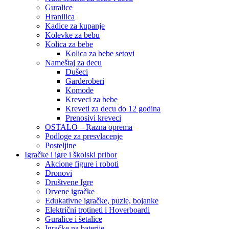
Guralice
Hranilica
Kadice za kupanje
Kolevke za bebu
Kolica za bebe
Kolica za bebe setovi
Nameštaj za decu
Dušeci
Garderoberi
Komode
Kreveci za bebe
Kreveti za decu do 12 godina
Prenosivi kreveci
OSTALO – Razna oprema
Podloge za presvlacenje
Posteljine
Igračke i igre i školski pribor
Akcione figure i roboti
Dronovi
Društvene Igre
Drvene igračke
Edukativne igračke, puzle, bojanke
Električni trotineti i Hoverboardi
Guralice i šetalice
Igračke na baterije