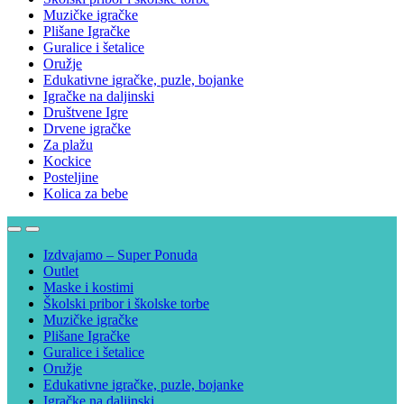
Muzičke igračke
Plišane Igračke
Guralice i šetalice
Oružje
Edukativne igračke, puzle, bojanke
Igračke na daljinski
Društvene Igre
Drvene igračke
Za plažu
Kockice
Posteljine
Kolica za bebe
Izdvajamo – Super Ponuda
Outlet
Maske i kostimi
Školski pribor i školske torbe
Muzičke igračke
Plišane Igračke
Guralice i šetalice
Oružje
Edukativne igračke, puzle, bojanke
Igračke na daljinski