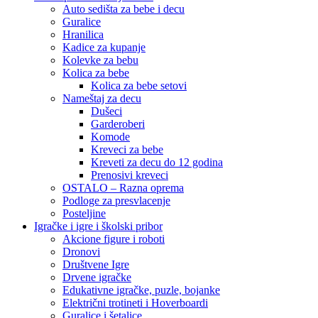
Auto sedišta za bebe i decu
Guralice
Hranilica
Kadice za kupanje
Kolevke za bebu
Kolica za bebe
Kolica za bebe setovi
Nameštaj za decu
Dušeci
Garderoberi
Komode
Kreveci za bebe
Kreveti za decu do 12 godina
Prenosivi kreveci
OSTALO – Razna oprema
Podloge za presvlacenje
Posteljine
Igračke i igre i školski pribor
Akcione figure i roboti
Dronovi
Društvene Igre
Drvene igračke
Edukativne igračke, puzle, bojanke
Električni trotineti i Hoverboardi
Guralice i šetalice