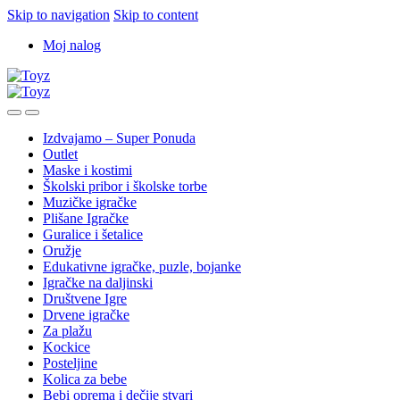
Skip to navigation
Skip to content
Moj nalog
Izdvajamo – Super Ponuda
Outlet
Maske i kostimi
Školski pribor i školske torbe
Muzičke igračke
Plišane Igračke
Guralice i šetalice
Oružje
Edukativne igračke, puzle, bojanke
Igračke na daljinski
Društvene Igre
Drvene igračke
Za plažu
Kockice
Posteljine
Kolica za bebe
Bebi oprema i dečije stvari