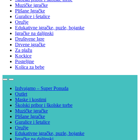
Muzičke igračke
Plišane Igračke
Guralice i šetalice
Oružje
Edukativne igračke, puzle, bojanke
Igračke na daljinski
Društvene Igre
Drvene igračke
Za plažu
Kockice
Posteljine
Kolica za bebe
Izdvajamo – Super Ponuda
Outlet
Maske i kostimi
Školski pribor i školske torbe
Muzičke igračke
Plišane Igračke
Guralice i šetalice
Oružje
Edukativne igračke, puzle, bojanke
Igračke na daljinski