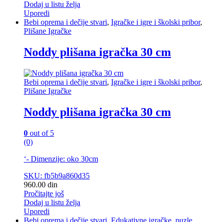
Dodaj u listu želja
Uporedi
Bebi oprema i dečije stvari
,
Igračke i igre i školski pribor
,
Plišane Igračke
Noddy plišana igračka 30 cm
Bebi oprema i dečije stvari
,
Igračke i igre i školski pribor
,
Plišane Igračke
Noddy plišana igračka 30 cm
0
out of 5
(0)
‘- Dimenzije: oko 30cm
SKU: fb5b9a860d35
960.00
din
Pročitajte još
Dodaj u listu želja
Uporedi
Bebi oprema i dečije stvari
,
Edukativne igračke, puzle,