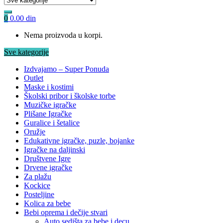
0
0.00
din
Nema proizvoda u korpi.
Sve kategorije
Izdvajamo – Super Ponuda
Outlet
Maske i kostimi
Školski pribor i školske torbe
Muzičke igračke
Plišane Igračke
Guralice i šetalice
Oružje
Edukativne igračke, puzle, bojanke
Igračke na daljinski
Društvene Igre
Drvene igračke
Za plažu
Kockice
Posteljine
Kolica za bebe
Bebi oprema i dečije stvari
Auto sedišta za bebe i decu