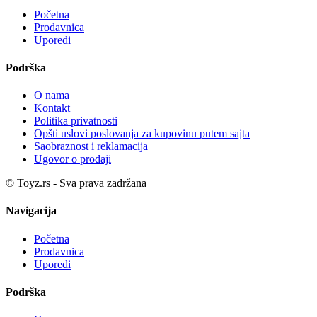
Početna
Prodavnica
Uporedi
Podrška
O nama
Kontakt
Politika privatnosti
Opšti uslovi poslovanja za kupovinu putem sajta
Saobraznost i reklamacija
Ugovor o prodaji
© Toyz.rs - Sva prava zadržana
Navigacija
Početna
Prodavnica
Uporedi
Podrška