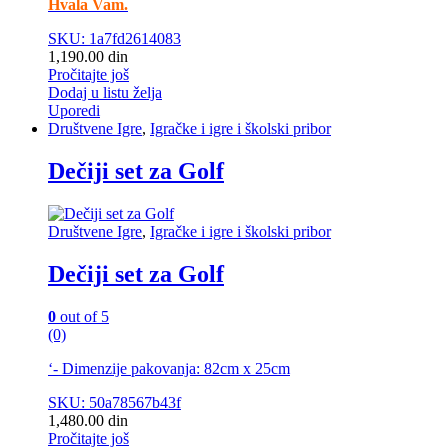
Hvala Vam.
SKU: 1a7fd2614083
1,190.00
din
Pročitajte još
Dodaj u listu želja
Uporedi
Društvene Igre
,
Igračke i igre i školski pribor
Dečiji set za Golf
Društvene Igre
,
Igračke i igre i školski pribor
Dečiji set za Golf
0
out of 5
(0)
‘- Dimenzije pakovanja: 82cm x 25cm
SKU: 50a78567b43f
1,480.00
din
Pročitajte još