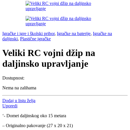
Igračke i igre i školski pribor
,
Igračke na baterije
,
Igračke na
daljinski
,
Plastične igračke
Veliki RC vojni džip na
daljinsko upravljanje
Dostupnost:
Nema na zalihama
Dodaj u listu želja
Uporedi
‘- Domet daljinskog oko 15 metara
– Originalno pakovanje (27 x 20 x 21)