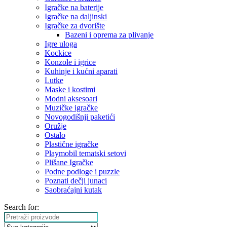
Igračke na baterije
Igračke na daljinski
‎Igračke za dvorište
Bazeni i oprema za plivanje
Igre uloga
Kockice
Konzole i igrice
Kuhinje i kućni aparati
Lutke
Maske i kostimi
Modni aksesoari
Muzičke igračke
Novogodišnji paketići
Oružje
Ostalo
Plastične igračke
Playmobil tematski setovi
Plišane Igračke
Podne podloge i puzzle
Poznati dečji junaci
Saobraćajni kutak
Search for: