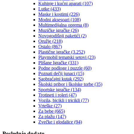
Kuhinje i kućni aparati
(107)
Lutke
(433)
Maske i kostimi
(226)
Modni aksesoari
(108)
Multimedijalna oprema
(8)
Muzičke igračke
(26)
Novogodišnji paketići
(2)
Oružje
(218)
Ostalo
(867)
Plastične igračke
(3.252)
Playmobil tematski setovi
(23)
Plišane Igračke
(331)
Podne podloge i puzzle
(60)
Poznati dečji junaci
(15)
Saobraćajni kutak
(292)
Školski pribor i školske torbe
(35)
Sportske igračke
(134)
Trotineti i roleri
(47)
Vozila, bicikli i tricikli
(77)
Vrteške
(27)
Za bebe
(665)
Za plažu
(147)
Zvečke i glodalice
(94)
Poslednje dodato