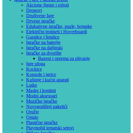
Akcione figure i roboti
Dronovi
Društvene Igre
Drvene igračke
Edukativne igračke, puzle, bojanke
Električni trotineti i Hoverboardi
Guralice i šetalice
Igračke na baterije
Igračke na daljinski
‎Igračke za dvorište
Bazeni i oprema za plivanje
Igre uloga
Kockice
Konzole i igrice
Kuhinje i kućni aparati
Lutke
Maske i kostimi
Modni aksesoari
Muzičke igračke
Novogodišnji paketići
Oružje
Ostalo
Plastične igračke
Playmobil tematski setovi