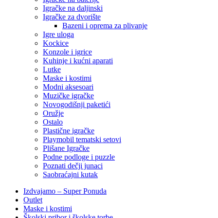
Igračke na daljinski
‎Igračke za dvorište
Bazeni i oprema za plivanje
Igre uloga
Kockice
Konzole i igrice
Kuhinje i kućni aparati
Lutke
Maske i kostimi
Modni aksesoari
Muzičke igračke
Novogodišnji paketići
Oružje
Ostalo
Plastične igračke
Playmobil tematski setovi
Plišane Igračke
Podne podloge i puzzle
Poznati dečji junaci
Saobraćajni kutak
Izdvajamo – Super Ponuda
Outlet
Maske i kostimi
Školski pribor i školske torbe