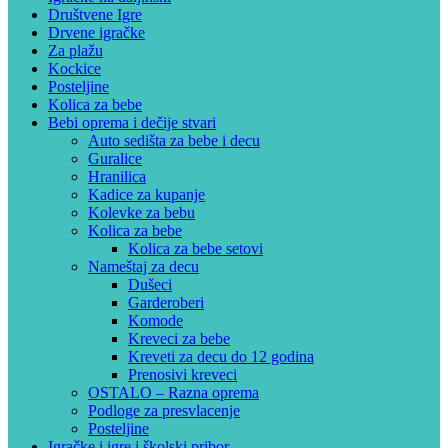
Društvene Igre
Drvene igračke
Za plažu
Kockice
Posteljine
Kolica za bebe
Bebi oprema i dečije stvari
Auto sedišta za bebe i decu
Guralice
Hranilica
Kadice za kupanje
Kolevke za bebu
Kolica za bebe
Kolica za bebe setovi
Nameštaj za decu
Dušeci
Garderoberi
Komode
Kreveci za bebe
Kreveti za decu do 12 godina
Prenosivi kreveci
OSTALO – Razna oprema
Podloge za presvlacenje
Posteljine
Igračke i igre i školski pribor