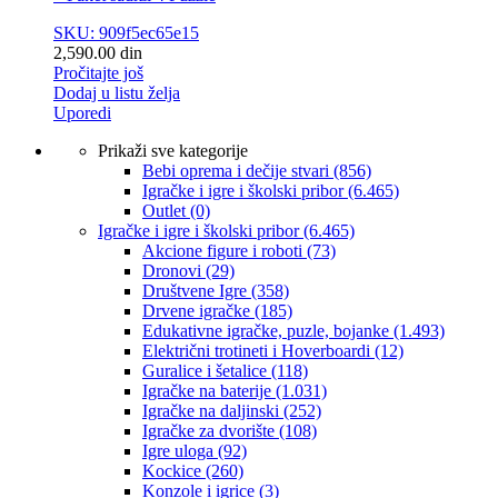
SKU: 909f5ec65e15
2,590.00
din
Pročitajte još
Dodaj u listu želja
Uporedi
Prikaži sve kategorije
Bebi oprema i dečije stvari
(856)
Igračke i igre i školski pribor
(6.465)
Outlet
(0)
Igračke i igre i školski pribor
(6.465)
Akcione figure i roboti
(73)
Dronovi
(29)
Društvene Igre
(358)
Drvene igračke
(185)
Edukativne igračke, puzle, bojanke
(1.493)
Električni trotineti i Hoverboardi
(12)
Guralice i šetalice
(118)
Igračke na baterije
(1.031)
Igračke na daljinski
(252)
‎Igračke za dvorište
(108)
Igre uloga
(92)
Kockice
(260)
Konzole i igrice
(3)