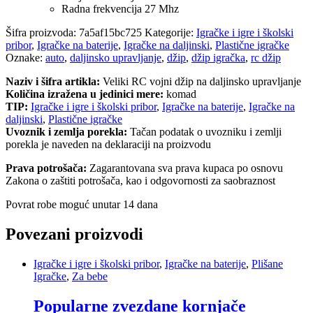
Radna frekvencija 27 Mhz
Šifra proizvoda:
7a5af15bc725
Kategorije:
Igračke i igre i školski
pribor
,
Igračke na baterije
,
Igračke na daljinski
,
Plastične igračke
Oznake:
auto
,
daljinsko upravljanje
,
džip
,
džip igračka
,
rc džip
Naziv i šifra artikla:
Veliki RC vojni džip na daljinsko upravljanje
Količina izražena u jedinici mere:
komad
TIP:
Igračke i igre i školski pribor
,
Igračke na baterije
,
Igračke na
daljinski
,
Plastične igračke
Uvoznik i zemlja porekla:
Tačan podatak o uvozniku i zemlji
porekla je naveden na deklaraciji na proizvodu
Prava potrošača:
Zagarantovana sva prava kupaca po osnovu
Zakona o zaštiti potrošača, kao i odgovornosti za saobraznost
Povrat robe moguć unutar 14 dana
Povezani proizvodi
Igračke i igre i školski pribor
,
Igračke na baterije
,
Plišane
Igračke
,
Za bebe
Popularne zvezdane kornjače