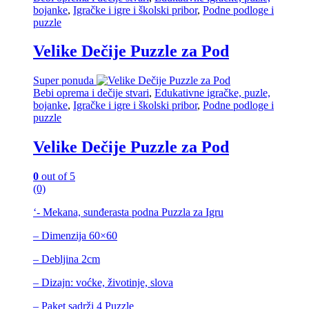
bojanke
,
Igračke i igre i školski pribor
,
Podne podloge i
puzzle
Velike Dečije Puzzle za Pod
Super ponuda
Bebi oprema i dečije stvari
,
Edukativne igračke, puzle,
bojanke
,
Igračke i igre i školski pribor
,
Podne podloge i
puzzle
Velike Dečije Puzzle za Pod
0
out of 5
(0)
‘- Mekana, sunđerasta podna Puzzla za Igru
– Dimenzija 60×60
– Debljina 2cm
– Dizajn: voćke, životinje, slova
– Paket sadrži 4 Puzzle