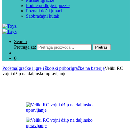
Plišane Igračke
Podne podloge i puzzle
Poznati dečji junaci
Saobraćajni kutak
Search
Pretraga za:
Pretraži
0
Početna
Igračke i igre i školski pribor
Igračke na baterije
Veliki RC
vojni džip na daljinsko upravljanje