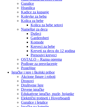
Guralice
Hranilica
Kadice za kupanje
Kolevke za bebu
Kolica za bebe
Kolica za bebe setovi
Nameštaj za decu
Dušeci
Garderoberi
Komode
Kreveci za bebe
Kreveti za decu do 12 godina
Prenosivi kreveci
OSTALO – Razna oprema
Podloge za presvlacenje
Posteljine
Igračke i igre i školski pribor
Akcione figure i roboti
Dronovi
Društvene Igre
Drvene igračke
Edukativne igračke, puzle, bojanke
Električni trotineti i Hoverboardi
Guralice i šetalice
Igračke na baterije