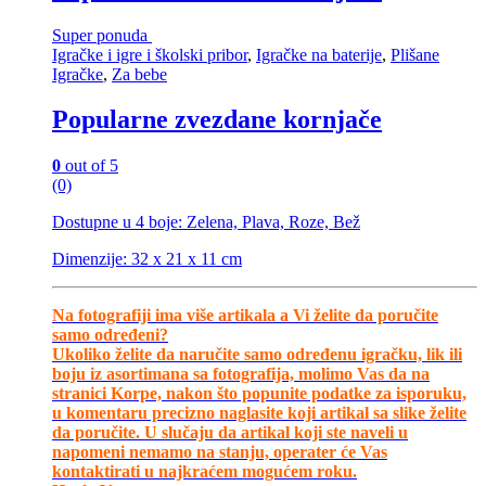
Super ponuda
Igračke i igre i školski pribor
,
Igračke na baterije
,
Plišane
Igračke
,
Za bebe
Popularne zvezdane kornjače
0
out of 5
(0)
Dostupne u 4 boje: Zelena, Plava, Roze, Bež
Dimenzije: 32 x 21 x 11 cm
Na fotografiji ima više artikala a Vi želite da poručite
samo određeni?
Ukoliko želite da naručite samo određenu igračku, lik ili
boju iz asortimana sa fotografija, molimo Vas da na
stranici Korpe, nakon što popunite podatke za isporuku,
u komentaru precizno naglasite koji artikal sa slike želite
da poručite. U slučaju da artikal koji ste naveli u
napomeni nemamo na stanju, operater će Vas
kontaktirati u najkraćem mogućem roku.