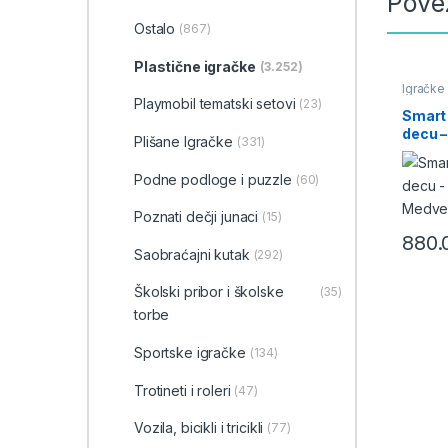
Pove
Ostalo
(867)
Plastične igračke
(3.252)
Igračke 
Igračke 
Playmobil tematski setovi
(23)
Smart 
decu –
Plišane Igračke
(331)
Medved
Podne podloge i puzzle
(60)
Poznati dečji junaci
(15)
880
Saobraćajni kutak
(292)
Školski pribor i školske
(35)
torbe
Sportske igračke
(134)
Trotineti i roleri
(47)
Vozila, bicikli i tricikli
(77)