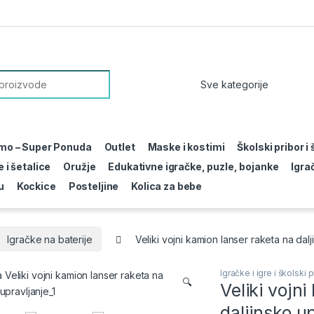
or:
mo – Super Ponuda
Outlet
Maske i kostimi
Školski pribor i
 i šetalice
Oružje
Edukativne igračke, puzle, bojanke
Igra
u
Kockice
Posteljine
Kolica za bebe
Igračke na baterije
Veliki vojni kamion lanser raketa na dalj
Igračke i igre i školski p
🔍
Veliki vojn
daljinsko u