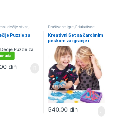
a i dečije stvari
,
Društvene Igre
,
Edukativne
 igračke, puzle,
igračke, puzle, bojanke
,
Igračke
gračke i igre i školski
i igre i školski pribor
ečije Puzzle za
Kreativni Set sa čarobnim
ne podloge i puzzle
peskom za igranje i
oblikovanje
ponuda
.00
din
540.00
din