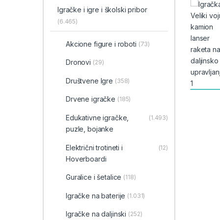
Igračke i igre i školski pribor
(6.465)
Akcione figure i roboti
(73)
Dronovi
(29)
Društvene Igre
(358)
Drvene igračke
(185)
Edukativne igračke,
(1.493)
puzle, bojanke
Električni trotineti i
(12)
Hoverboardi
Guralice i šetalice
(118)
Igračke na baterije
(1.031)
Igračke na daljinski
(252)