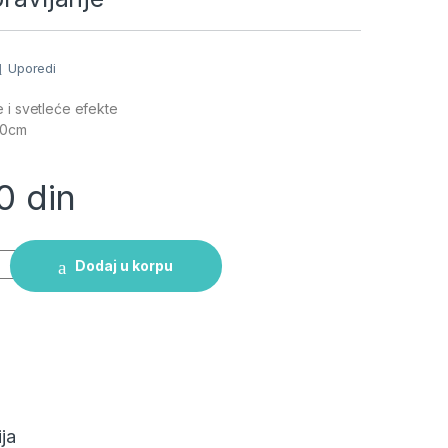
Uporedi
 i svetleće efekte
20cm
00
din
 lanser raketa na daljinsko upravljanje quantity
Dodaj u korpu
ja