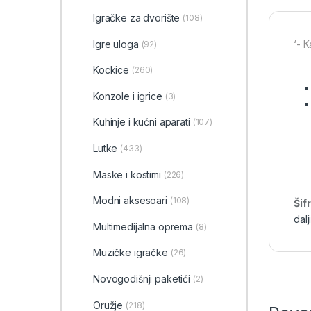
‎Igračke za dvorište
(108)
Igre uloga
‘- K
(92)
Kockice
(260)
Konzole i igrice
(3)
Kuhinje i kućni aparati
(107)
Lutke
(433)
Maske i kostimi
(226)
Modni aksesoari
(108)
Šif
dalj
Multimedijalna oprema
(8)
Muzičke igračke
(26)
Novogodišnji paketići
(2)
Oružje
(218)