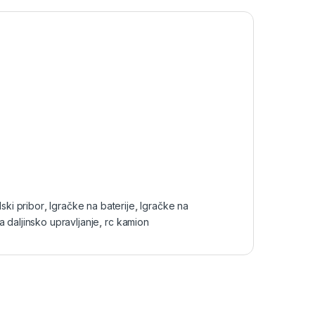
lski pribor
,
Igračke na baterije
,
Igračke na
a daljinsko upravljanje
,
rc kamion