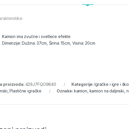
arakteristike:
Kamion ima zvučne i svetleće efekte
Dimenzije: Dužina: 37cm, Širina: 15cm, Visina: 20cm
ra proizvoda:
429J7FQO9640
Kategorije:
Igračke i igre i ško
inski
,
Plastične igračke
Oznake:
kamion
,
kamion na daljinski
,
n