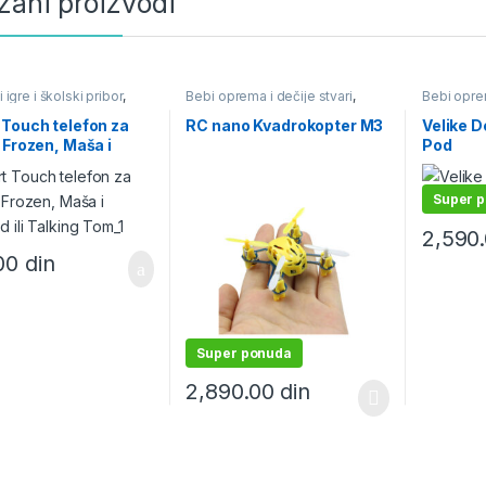
zani proizvodi
i igre i školski pribor
,
Bebi oprema i dečije stvari
,
Bebi oprem
na baterije
Igračke i igre i školski pribor
,
Edukativne
Igračke na daljinski
bojanke
,
I
Touch telefon za
RC nano Kvadrokopter M3
Velike D
pribor
,
Pod
 Frozen, Maša i
Pod
 ili Talking Tom
Super 
2,590
.00
din
Super ponuda
2,890.00
din