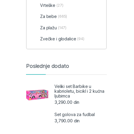
Vrteške
(27)
Za bebe
(665)
Za plažu
(147)
Zvečke i glodalice
(94)
Poslednje dodato
Veliki set Barbike u
kabrioletu, bicikl i 2 kućna
ljubimca
3,290.00
din
Set golova za fudbal
3,790.00
din