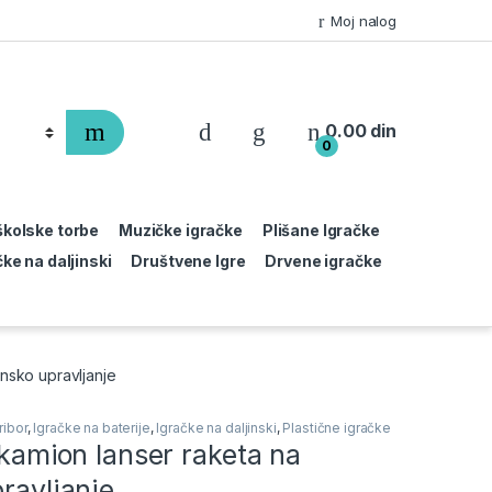
Moj nalog
0.00
din
0
 školske torbe
Muzičke igračke
Plišane Igračke
čke na daljinski
Društvene Igre
Drvene igračke
insko upravljanje
ribor
,
Igračke na baterije
,
Igračke na daljinski
,
Plastične igračke
i kamion lanser raketa na
pravljanje