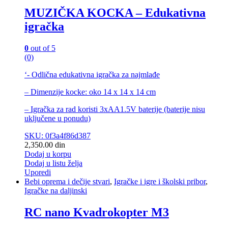
MUZIČKA KOCKA – Edukativna
igračka
0
out of 5
(0)
‘- Odlična edukativna igračka za najmlađe
– Dimenzije kocke: oko 14 x 14 x 14 cm
– Igračka za rad koristi 3xAA1.5V baterije (baterije nisu
uključene u ponudu)
SKU: 0f3a4f86d387
2,350.00
din
Dodaj u korpu
Dodaj u listu želja
Uporedi
Bebi oprema i dečije stvari
,
Igračke i igre i školski pribor
,
Igračke na daljinski
RC nano Kvadrokopter M3