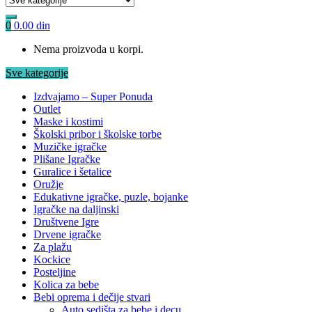
0
0.00
din
Nema proizvoda u korpi.
Sve kategorije
Izdvajamo – Super Ponuda
Outlet
Maske i kostimi
Školski pribor i školske torbe
Muzičke igračke
Plišane Igračke
Guralice i šetalice
Oružje
Edukativne igračke, puzle, bojanke
Igračke na daljinski
Društvene Igre
Drvene igračke
Za plažu
Kockice
Posteljine
Kolica za bebe
Bebi oprema i dečije stvari
Auto sedišta za bebe i decu