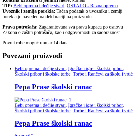
Količina izražena u jedinici mere:
komad
TIP:
Bebi oprema i dečije stvari
,
OSTALO - Razna oprema
Uvoznik i zemlja porekla:
Tačan podatak o uvozniku i zemlji
porekla je naveden na deklaraciji na proizvodu
Prava potrošača:
Zagarantovana sva prava kupaca po osnovu
Zakona o zaštiti potrošača, kao i odgovornosti za saobraznost
Povrat robe moguć unutar 14 dana
Povezani proizvodi
Bebi oprema i dečije stvari
,
Igračke i igre i školski pribor
,
Školski pribor i školske torbe
,
Torbe i Rančevi za školu i vrtić
Pepa Prase školski ranac
Bebi oprema i dečije stvari
,
Igračke i igre i školski pribor
,
Školski pribor i školske torbe
,
Torbe i Rančevi za školu i vrtić
Pepa Prase školski ranac