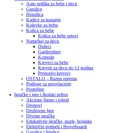
Auto sedišta za bebe i decu
Guralice
Hranilica
Kadice za kupanje
Kolevke za bebu
Kolica za bebe
Kolica za bebe setovi
Nameštaj za decu
Dušeci
Garderoberi
Komode
Kreveci za bebe
Kreveti za decu do 12 godina
Prenosivi kreveci
OSTALO – Razna oprema
Podloge za presvlacenje
Posteljine
Igračke i igre i školski pribor
Akcione figure i roboti
Dronovi
Društvene Igre
Drvene igračke
Edukativne igračke, puzle, bojanke
Električni trotineti i Hoverboardi
Guralice i šetalice