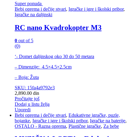
Super ponuda
Bebi oprema i dečije stvari
,
Igračke i igre i školski pribor
,
Igračke na daljinski
RC nano Kvadrokopter M3
0
out of 5
(0)
‘- Domet daljinskog oko 30 do 50 metara
– Dimenzije: 4.5×4.5×2.5cm
– Boja: Žuta
SKU: 15fa4a9792e3
2,890.00
din
Pročitajte još
Dodaj u listu želja
Uporedi
Bebi oprema i dečije stvari
,
Edukativne igračke, puzle,
bojanke
,
Igračke i igre i školski pribor
,
Igračke na baterije
,
OSTALO - Razna oprema
,
Plastične igračke
,
Za bebe