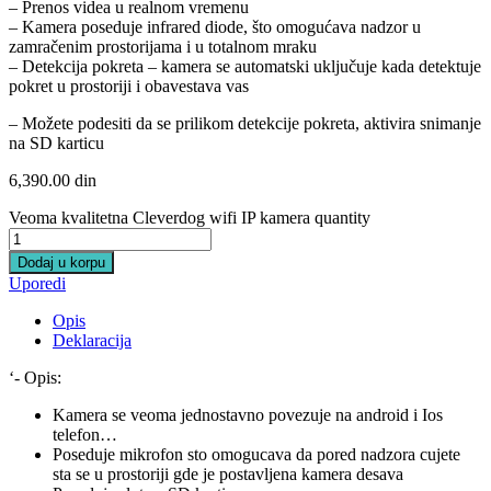
– Prenos videa u realnom vremenu
– Kamera poseduje infrared diode, što omogućava nadzor u
zamračenim prostorijama i u totalnom mraku
– Detekcija pokreta – kamera se automatski uključuje kada detektuje
pokret u prostoriji i obavestava vas
– Možete podesiti da se prilikom detekcije pokreta, aktivira snimanje
na SD karticu
6,390.00
din
Veoma kvalitetna Cleverdog wifi IP kamera quantity
Dodaj u korpu
Uporedi
Opis
Deklaracija
‘- Opis:
Kamera se veoma jednostavno povezuje na android i Ios
telefon…
Poseduje mikrofon sto omogucava da pored nadzora cujete
sta se u prostoriji gde je postavljena kamera desava