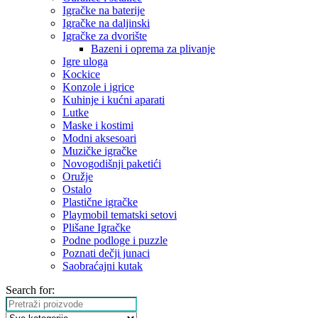
Igračke na baterije
Igračke na daljinski
‎Igračke za dvorište
Bazeni i oprema za plivanje
Igre uloga
Kockice
Konzole i igrice
Kuhinje i kućni aparati
Lutke
Maske i kostimi
Modni aksesoari
Muzičke igračke
Novogodišnji paketići
Oružje
Ostalo
Plastične igračke
Playmobil tematski setovi
Plišane Igračke
Podne podloge i puzzle
Poznati dečji junaci
Saobraćajni kutak
Search for: