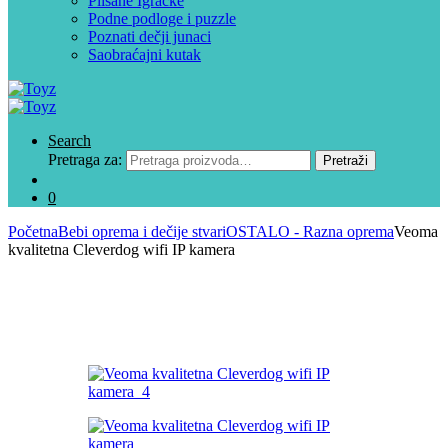
Plišane Igračke
Podne podloge i puzzle
Poznati dečji junaci
Saobraćajni kutak
Search
Pretraga za:
Pretraži
0
Početna
Bebi oprema i dečije stvari
OSTALO - Razna oprema
Veoma
kvalitetna Cleverdog wifi IP kamera