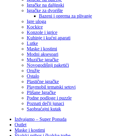
Igračke na daljinski
‎Igračke za dvorište
Bazeni i oprema za plivanje
Igre uloga
Kockice
Konzole i igrice
Kuhinje i kućni aparati
Lutke
Maske i kostimi
Modni aksesoari
Muzičke igračke
Novogodišnji paketići
Oružje
Ostalo
Plastične igračke
Playmobil tematski setovi
Plišane Igračke
Podne podloge i puzzle
Poznati dečji junaci
Saobraćajni kutak
Izdvajamo – Super Ponuda
Outlet
Maske i kostimi
Školski pribor i školske torbe