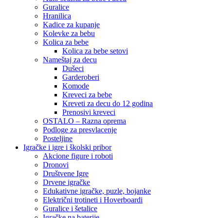
Guralice
Hranilica
Kadice za kupanje
Kolevke za bebu
Kolica za bebe
Kolica za bebe setovi
Nameštaj za decu
Dušeci
Garderoberi
Komode
Kreveci za bebe
Kreveti za decu do 12 godina
Prenosivi kreveci
OSTALO – Razna oprema
Podloge za presvlacenje
Posteljine
Igračke i igre i školski pribor
Akcione figure i roboti
Dronovi
Društvene Igre
Drvene igračke
Edukativne igračke, puzle, bojanke
Električni trotineti i Hoverboardi
Guralice i šetalice
Igračke na baterije