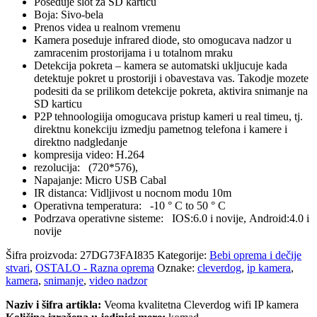
Poseduje slot za SD karticu
Boja: Sivo-bela
Prenos videa u realnom vremenu
Kamera poseduje infrared diode, sto omogucava nadzor u
zamracenim prostorijama i u totalnom mraku
Detekcija pokreta – kamera se automatski ukljucuje kada
detektuje pokret u prostoriji i obavestava vas. Takodje mozete
podesiti da se prilikom detekcije pokreta, aktivira snimanje na
SD karticu
P2P tehnoologiija omogucava pristup kameri u real timeu, tj.
direktnu konekciju izmedju pametnog telefona i kamere i
direktno nadgledanje
kompresija video: H.264
rezolucija: (720*576),
Napajanje: Micro USB Cabal
IR distanca: Vidljivost u nocnom modu 10m
Operativna temperatura: -10 ° C to 50 ° C
Podrzava operativne sisteme: IOS:6.0 i novije, Android:4.0 i
novije
Šifra proizvoda:
27DG73FAI835
Kategorije:
Bebi oprema i dečije
stvari
,
OSTALO - Razna oprema
Oznake:
cleverdog
,
ip kamera
,
kamera
,
snimanje
,
video nadzor
Naziv i šifra artikla:
Veoma kvalitetna Cleverdog wifi IP kamera