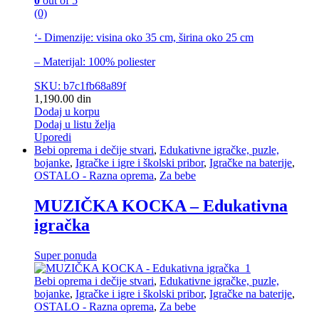
0
out of 5
(0)
‘- Dimenzije: visina oko 35 cm, širina oko 25 cm
– Materijal: 100% poliester
SKU: b7c1fb68a89f
1,190.00
din
Dodaj u korpu
Dodaj u listu želja
Uporedi
Bebi oprema i dečije stvari
,
Edukativne igračke, puzle,
bojanke
,
Igračke i igre i školski pribor
,
Igračke na baterije
,
OSTALO - Razna oprema
,
Za bebe
MUZIČKA KOCKA – Edukativna
igračka
Super ponuda
Bebi oprema i dečije stvari
,
Edukativne igračke, puzle,
bojanke
,
Igračke i igre i školski pribor
,
Igračke na baterije
,
OSTALO - Razna oprema
,
Za bebe