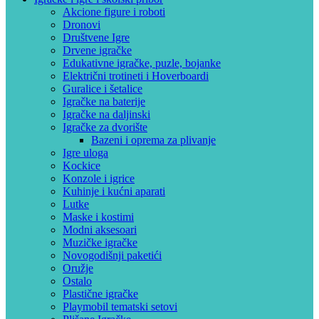
Akcione figure i roboti
Dronovi
Društvene Igre
Drvene igračke
Edukativne igračke, puzle, bojanke
Električni trotineti i Hoverboardi
Guralice i šetalice
Igračke na baterije
Igračke na daljinski
‎Igračke za dvorište
Bazeni i oprema za plivanje
Igre uloga
Kockice
Konzole i igrice
Kuhinje i kućni aparati
Lutke
Maske i kostimi
Modni aksesoari
Muzičke igračke
Novogodišnji paketići
Oružje
Ostalo
Plastične igračke
Playmobil tematski setovi