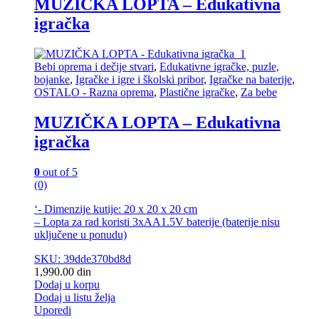
MUZIČKA LOPTA – Edukativna
igračka
Bebi oprema i dečije stvari
,
Edukativne igračke, puzle,
bojanke
,
Igračke i igre i školski pribor
,
Igračke na baterije
,
OSTALO - Razna oprema
,
Plastične igračke
,
Za bebe
MUZIČKA LOPTA – Edukativna
igračka
0
out of 5
(0)
‘- Dimenzije kutije: 20 x 20 x 20 cm
– Lopta za rad koristi 3xAA1.5V baterije (baterije nisu
uključene u ponudu)
SKU: 39dde370bd8d
1,990.00
din
Dodaj u korpu
Dodaj u listu želja
Uporedi