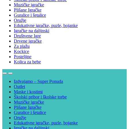
Muzičke igračke
Plišane Igračke
Guralice i šetalice
Oružje
Edukativne igračke, puzle, bojanke
Igračke na daljinski
Društvene Igre
Drvene igračke
Za plažu
Kockice
Posteljine
Kolica za bebe
Izdvajamo – Super Ponuda
Outlet
Maske i kostimi
Školski pribor i školske torbe
Muzičke igračke
Plišane Igračke
Guralice i šetalice
Oružje
Edukativne igračke, puzle, bojanke
Igračke na daljinski