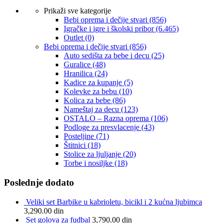
Prikaži sve kategorije
Bebi oprema i dečije stvari
(856)
Igračke i igre i školski pribor
(6.465)
Outlet
(0)
Bebi oprema i dečije stvari
(856)
Auto sedišta za bebe i decu
(25)
Guralice
(48)
Hranilica
(24)
Kadice za kupanje
(5)
Kolevke za bebu
(10)
Kolica za bebe
(86)
Nameštaj za decu
(123)
OSTALO – Razna oprema
(106)
Podloge za presvlacenje
(43)
Posteljine
(71)
Štitnici
(18)
Stolice za ljuljanje
(20)
Torbe i nosiljke
(18)
Poslednje dodato
Veliki set Barbike u kabrioletu, bicikl i 2 kućna ljubimca
3,290.00
din
Set golova za fudbal
3,790.00
din