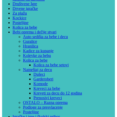
Društvene Igre
Drvene igračke
Za plažu
Kockice
Posteljine
Kolica za bebe
Bebi oprema i dečije stvari
Auto sedišta za bebe i decu
Guralice
Hranilica
Kadice za kupanje
Kolevke za bebu
Kolica za bebe
Kolica za bebe setovi
Nameštaj za decu
Dušeci
Garderoberi
Komode
Kreveci za bebe
Kreveti za decu do 12 godina
Prenosivi kreveci
OSTALO – Razna oprema
Podloge za presvlacenje
Posteljine
Igračke i igre i školski pribor