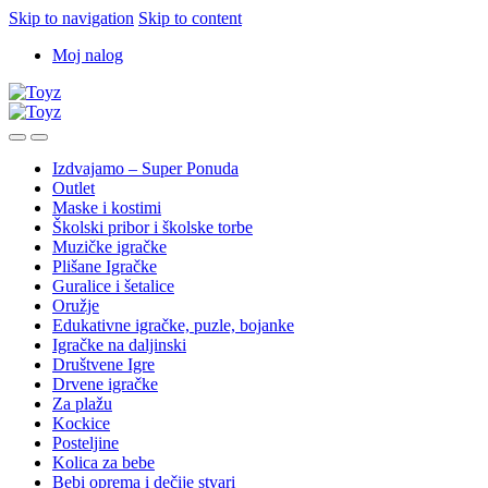
Skip to navigation
Skip to content
Moj nalog
Izdvajamo – Super Ponuda
Outlet
Maske i kostimi
Školski pribor i školske torbe
Muzičke igračke
Plišane Igračke
Guralice i šetalice
Oružje
Edukativne igračke, puzle, bojanke
Igračke na daljinski
Društvene Igre
Drvene igračke
Za plažu
Kockice
Posteljine
Kolica za bebe
Bebi oprema i dečije stvari