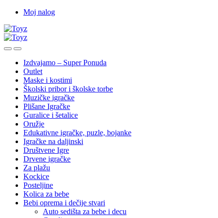
Skip
Skip
Moj nalog
to
to
navigation
content
Izdvajamo – Super Ponuda
Outlet
Maske i kostimi
Školski pribor i školske torbe
Muzičke igračke
Plišane Igračke
Guralice i šetalice
Oružje
Edukativne igračke, puzle, bojanke
Igračke na daljinski
Društvene Igre
Drvene igračke
Za plažu
Kockice
Posteljine
Kolica za bebe
Bebi oprema i dečije stvari
Auto sedišta za bebe i decu