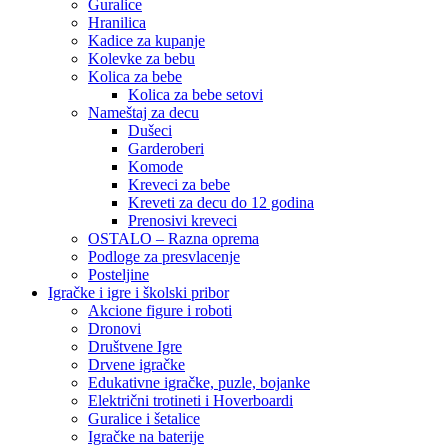
Guralice
Hranilica
Kadice za kupanje
Kolevke za bebu
Kolica za bebe
Kolica za bebe setovi
Nameštaj za decu
Dušeci
Garderoberi
Komode
Kreveci za bebe
Kreveti za decu do 12 godina
Prenosivi kreveci
OSTALO – Razna oprema
Podloge za presvlacenje
Posteljine
Igračke i igre i školski pribor
Akcione figure i roboti
Dronovi
Društvene Igre
Drvene igračke
Edukativne igračke, puzle, bojanke
Električni trotineti i Hoverboardi
Guralice i šetalice
Igračke na baterije