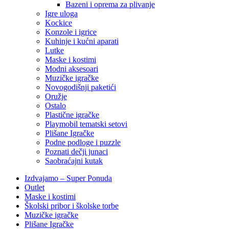
Bazeni i oprema za plivanje
Igre uloga
Kockice
Konzole i igrice
Kuhinje i kućni aparati
Lutke
Maske i kostimi
Modni aksesoari
Muzičke igračke
Novogodišnji paketići
Oružje
Ostalo
Plastične igračke
Playmobil tematski setovi
Plišane Igračke
Podne podloge i puzzle
Poznati dečji junaci
Saobraćajni kutak
Izdvajamo – Super Ponuda
Outlet
Maske i kostimi
Školski pribor i školske torbe
Muzičke igračke
Plišane Igračke