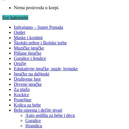
Nema proizvoda u korpi.
Sve kategorije
Izdvajamo – Super Ponuda
Outlet
Maske i kostimi
Školski pribor i školske torbe
Muzičke igračke
Plišane Igračke
Guralice i šetalice
Oružje
Edukativne igračke, puzle, bojanke
Igračke na daljinski
Društvene Igre
Drvene igračke
Za plažu
Kockice
Posteljine
Kolica za bebe
Bebi oprema i dečije stvari
Auto sedišta za bebe i decu
Guralice
Hranilica