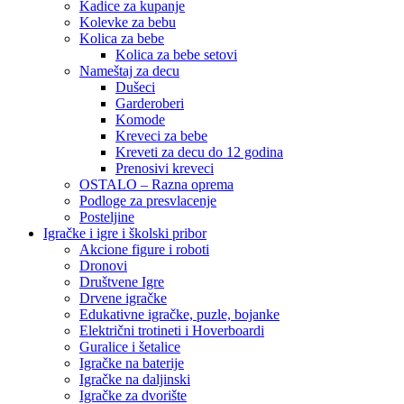
Kadice za kupanje
Kolevke za bebu
Kolica za bebe
Kolica za bebe setovi
Nameštaj za decu
Dušeci
Garderoberi
Komode
Kreveci za bebe
Kreveti za decu do 12 godina
Prenosivi kreveci
OSTALO – Razna oprema
Podloge za presvlacenje
Posteljine
Igračke i igre i školski pribor
Akcione figure i roboti
Dronovi
Društvene Igre
Drvene igračke
Edukativne igračke, puzle, bojanke
Električni trotineti i Hoverboardi
Guralice i šetalice
Igračke na baterije
Igračke na daljinski
‎Igračke za dvorište