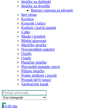
Igračke na daljinski
‎Igračke za dvorište
Bazeni i oprema za plivanje
Igre uloga
Kockice
Konzole i igrice
Kuhinje i kućni aparati
Lutke
Maske i kostimi
Modni aksesoari
Muzičke igračke
Novogodišnji paketići
Oružje
Ostalo
Plastične igračke
Playmobil tematski setovi
Plišane Igračke
Podne podloge i puzzle
Poznati dečji junaci
Saobraćajni kutak
Search
for:
0
0.00
din