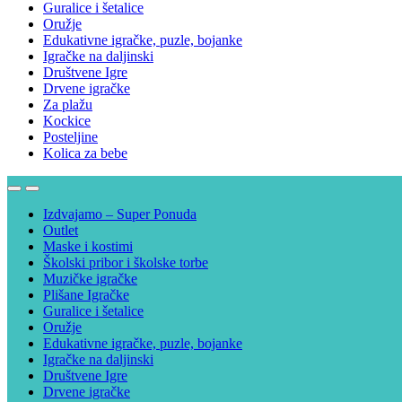
Guralice i šetalice
Oružje
Edukativne igračke, puzle, bojanke
Igračke na daljinski
Društvene Igre
Drvene igračke
Za plažu
Kockice
Posteljine
Kolica za bebe
Izdvajamo – Super Ponuda
Outlet
Maske i kostimi
Školski pribor i školske torbe
Muzičke igračke
Plišane Igračke
Guralice i šetalice
Oružje
Edukativne igračke, puzle, bojanke
Igračke na daljinski
Društvene Igre
Drvene igračke