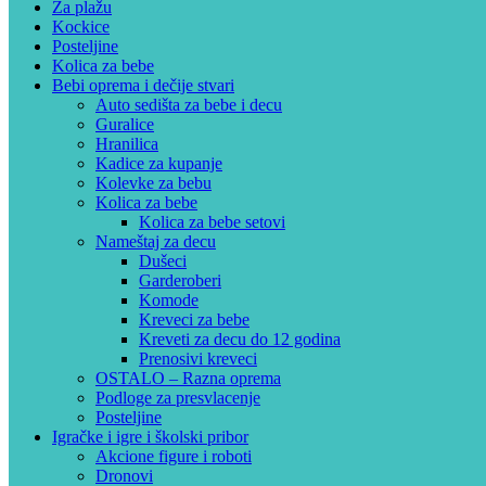
Za plažu
Kockice
Posteljine
Kolica za bebe
Bebi oprema i dečije stvari
Auto sedišta za bebe i decu
Guralice
Hranilica
Kadice za kupanje
Kolevke za bebu
Kolica za bebe
Kolica za bebe setovi
Nameštaj za decu
Dušeci
Garderoberi
Komode
Kreveci za bebe
Kreveti za decu do 12 godina
Prenosivi kreveci
OSTALO – Razna oprema
Podloge za presvlacenje
Posteljine
Igračke i igre i školski pribor
Akcione figure i roboti
Dronovi