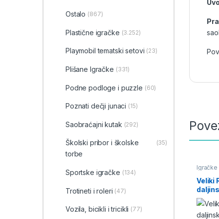
Uvo
Ostalo
(867)
Pra
Plastične igračke
sao
(3.252)
Playmobil tematski setovi
(23)
Pov
Plišane Igračke
(331)
Podne podloge i puzzle
(60)
Poznati dečji junaci
(15)
Pove
Saobraćajni kutak
(292)
Školski pribor i školske
(35)
torbe
Igračke 
Sportske igračke
(134)
Igračke 
daljinsk
Veliki 
daljin
Trotineti i roleri
(47)
Vozila, bicikli i tricikli
(77)