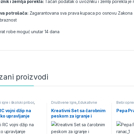
znik i zemlja porekla:
Tačan podatak o uvozniku i zemlji porekla je 
va potrošača:
Zagarantovana sva prava kupaca po osnovu Zakona o z
braznost
rat robe moguć unutar 14 dana
zani proizvodi
i igre i školski pribor
,
Društvene Igre
,
Edukativne
Bebi oprem
na baterije
,
Igračke na
igračke, puzle, bojanke
,
Igračke
Igračke i i
i
,
Plastične igračke
i igre i školski pribor
Školski pr
RC vojni džip na
Kreativni Set sa čarobnim
Pepa Pr
Torbe i Ra
sko upravljanje
peskom za igranje i
oblikovanje