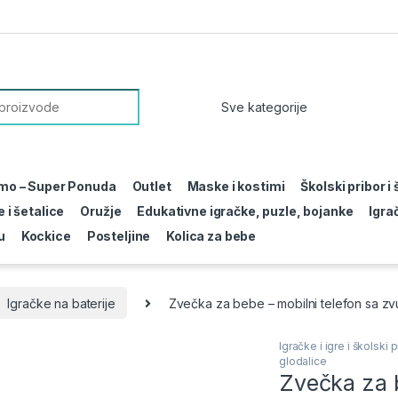
or:
mo – Super Ponuda
Outlet
Maske i kostimi
Školski pribor i
 i šetalice
Oružje
Edukativne igračke, puzle, bojanke
Igra
u
Kockice
Posteljine
Kolica za bebe
Igračke na baterije
Zvečka za bebe – mobilni telefon sa z
Igračke i igre i školski p
glodalice
Zvečka za b