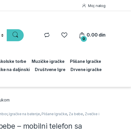
Moj nalog
0.00
din
0
 školske torbe
Muzičke igračke
Plišane Igračke
čke na daljinski
Društvene Igre
Drvene igračke
vukom
ribor
,
Igračke na baterije
,
Plišane Igračke
,
Za bebe
,
Zvečke i
ebe – mobilni telefon sa