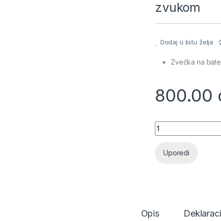
zvukom
Dodaj u listu želja
Zvečka na bater
800.00
Zvečka za bebe - m
Uporedi
Opis
Deklaraci