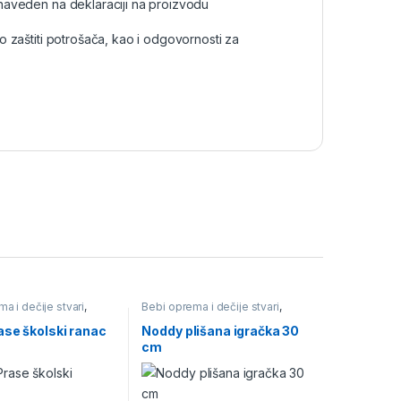
naveden na deklaraciji na proizvodu
aštiti potrošača, kao i odgovornosti za
a i dečije stvari
,
Bebi oprema i dečije stvari
,
gre i školski pribor
,
Igračke i igre i školski pribor
,
ibor i školske torbe
,
Plišane Igračke
ase školski ranac
Noddy plišana igračka 30
nčevi za školu i vrtić
cm