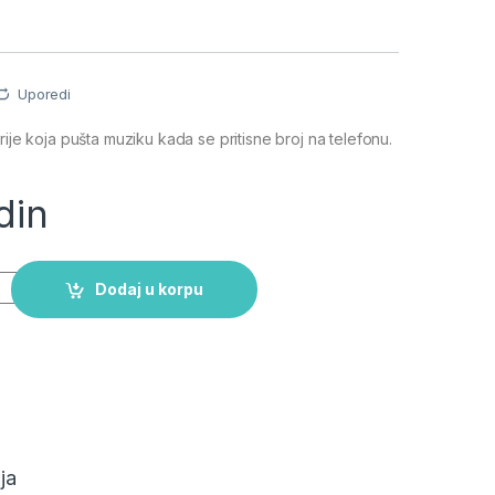
Uporedi
ije koja pušta muziku kada se pritisne broj na telefonu.
din
obilni telefon sa zvukom quantity
Dodaj u korpu
ja