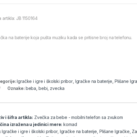
a artikla: JB 1150164
čka na baterije koja pušta muziku kada se pritisne broj na telefonu.
egorije:
Igračke i igre i školski pribor
,
Igračke na baterije
,
Plišane Igr
Oznake:
beba
,
bebi
,
zvecka
v i šifra artikla:
Zvečka za bebe - mobilni telefon sa zvukom
ičina izražena u jedinici mere:
komad
:
Igračke i igre i školski pribor
,
Igračke na baterije
,
Plišane Igračke
,
Za