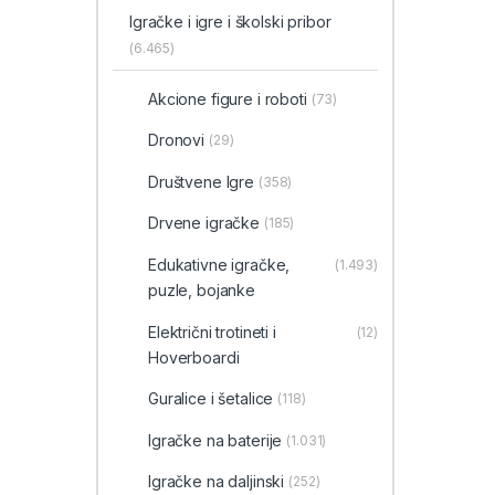
Igračke i igre i školski pribor
(6.465)
Akcione figure i roboti
(73)
Dronovi
(29)
Društvene Igre
(358)
Drvene igračke
(185)
Edukativne igračke,
(1.493)
puzle, bojanke
Električni trotineti i
(12)
Hoverboardi
Guralice i šetalice
(118)
Igračke na baterije
(1.031)
Igračke na daljinski
(252)