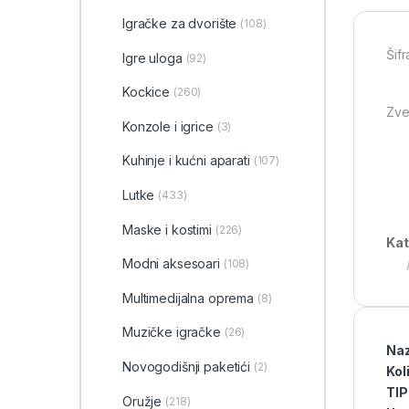
‎Igračke za dvorište
(108)
Šifr
Igre uloga
(92)
Kockice
(260)
Zve
Konzole i igrice
(3)
Kuhinje i kućni aparati
(107)
Lutke
(433)
Maske i kostimi
(226)
Kat
Modni aksesoari
(108)
Multimedijalna oprema
(8)
Muzičke igračke
(26)
Nazi
Novogodišnji paketići
(2)
Kol
TIP
Oružje
(218)