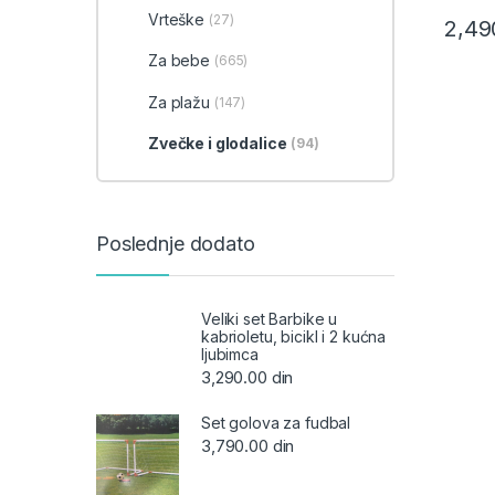
Vrteške
(27)
2,49
Za bebe
(665)
Za plažu
(147)
Zvečke i glodalice
(94)
Poslednje dodato
Veliki set Barbike u
kabrioletu, bicikl i 2 kućna
ljubimca
3,290.00
din
Set golova za fudbal
3,790.00
din