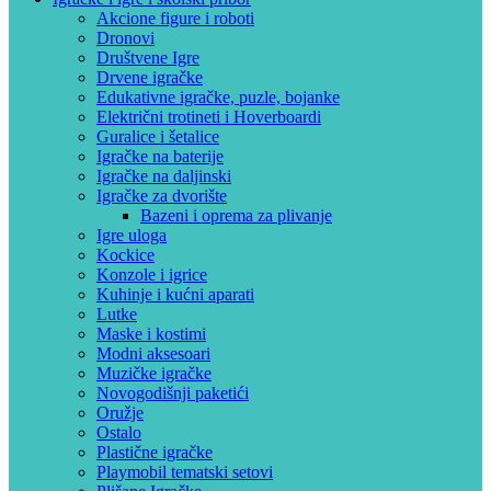
Akcione figure i roboti
Dronovi
Društvene Igre
Drvene igračke
Edukativne igračke, puzle, bojanke
Električni trotineti i Hoverboardi
Guralice i šetalice
Igračke na baterije
Igračke na daljinski
‎Igračke za dvorište
Bazeni i oprema za plivanje
Igre uloga
Kockice
Konzole i igrice
Kuhinje i kućni aparati
Lutke
Maske i kostimi
Modni aksesoari
Muzičke igračke
Novogodišnji paketići
Oružje
Ostalo
Plastične igračke
Playmobil tematski setovi