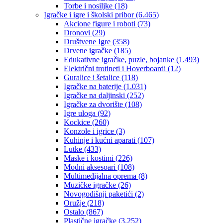
Torbe i nosiljke
(18)
Igračke i igre i školski pribor
(6.465)
Akcione figure i roboti
(73)
Dronovi
(29)
Društvene Igre
(358)
Drvene igračke
(185)
Edukativne igračke, puzle, bojanke
(1.493)
Električni trotineti i Hoverboardi
(12)
Guralice i šetalice
(118)
Igračke na baterije
(1.031)
Igračke na daljinski
(252)
‎Igračke za dvorište
(108)
Igre uloga
(92)
Kockice
(260)
Konzole i igrice
(3)
Kuhinje i kućni aparati
(107)
Lutke
(433)
Maske i kostimi
(226)
Modni aksesoari
(108)
Multimedijalna oprema
(8)
Muzičke igračke
(26)
Novogodišnji paketići
(2)
Oružje
(218)
Ostalo
(867)
Plastične igračke
(3.252)