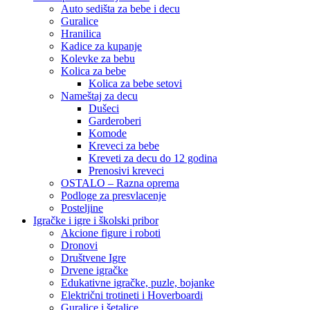
Auto sedišta za bebe i decu
Guralice
Hranilica
Kadice za kupanje
Kolevke za bebu
Kolica za bebe
Kolica za bebe setovi
Nameštaj za decu
Dušeci
Garderoberi
Komode
Kreveci za bebe
Kreveti za decu do 12 godina
Prenosivi kreveci
OSTALO – Razna oprema
Podloge za presvlacenje
Posteljine
Igračke i igre i školski pribor
Akcione figure i roboti
Dronovi
Društvene Igre
Drvene igračke
Edukativne igračke, puzle, bojanke
Električni trotineti i Hoverboardi
Guralice i šetalice