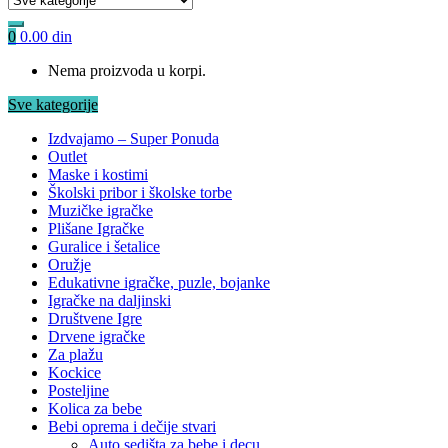
0
0.00
din
Nema proizvoda u korpi.
Sve kategorije
Izdvajamo – Super Ponuda
Outlet
Maske i kostimi
Školski pribor i školske torbe
Muzičke igračke
Plišane Igračke
Guralice i šetalice
Oružje
Edukativne igračke, puzle, bojanke
Igračke na daljinski
Društvene Igre
Drvene igračke
Za plažu
Kockice
Posteljine
Kolica za bebe
Bebi oprema i dečije stvari
Auto sedišta za bebe i decu