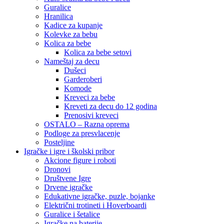
Guralice
Hranilica
Kadice za kupanje
Kolevke za bebu
Kolica za bebe
Kolica za bebe setovi
Nameštaj za decu
Dušeci
Garderoberi
Komode
Kreveci za bebe
Kreveti za decu do 12 godina
Prenosivi kreveci
OSTALO – Razna oprema
Podloge za presvlacenje
Posteljine
Igračke i igre i školski pribor
Akcione figure i roboti
Dronovi
Društvene Igre
Drvene igračke
Edukativne igračke, puzle, bojanke
Električni trotineti i Hoverboardi
Guralice i šetalice
Igračke na baterije