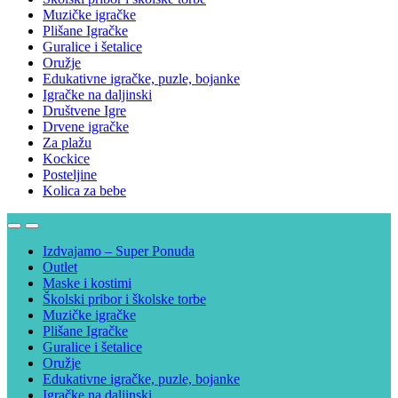
Muzičke igračke
Plišane Igračke
Guralice i šetalice
Oružje
Edukativne igračke, puzle, bojanke
Igračke na daljinski
Društvene Igre
Drvene igračke
Za plažu
Kockice
Posteljine
Kolica za bebe
Izdvajamo – Super Ponuda
Outlet
Maske i kostimi
Školski pribor i školske torbe
Muzičke igračke
Plišane Igračke
Guralice i šetalice
Oružje
Edukativne igračke, puzle, bojanke
Igračke na daljinski