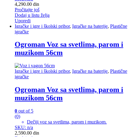
4,290.00
din
Pročitajte još
Dodaj u listu želja
Uporedi
Igračke i igre i školski pribor
,
Igračke na baterije
,
Plastične
igračke
Ogroman Voz sa svetlima, parom i
muzikom 56cm
Igračke i igre i školski pribor
,
Igračke na baterije
,
Plastične
igračke
Ogroman Voz sa svetlima, parom i
muzikom 56cm
0
out of 5
(0)
Dečiji voz sa svetlima, parom i muzikom.
SKU: n/a
2,590.00
din