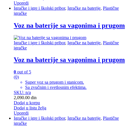
Uporedi
Igračke i igre i školski pribor
,
Igračke na baterije
,
Plastične
igračke
Voz na baterije sa vagonima i prugom
Igračke i igre i školski pribor
,
Igračke na baterije
,
Plastične
igračke
Voz na baterije sa vagonima i prugom
0
out of 5
(0)
Super voz sa prugom i stanicom.
Sa zvučnim i svetlosnim efektima.
SKU: n/a
2,090.00
din
Dodaj u korpu
Dodaj u listu želja
Uporedi
Igračke i igre i školski pribor
,
Igračke na baterije
,
Plastične
igračke