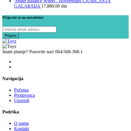
Smart Balance Wheel - Hoverboard LJUBICASTA
GALAKSIJA
17,880.00
din
Prijavite se na newsletter
Imate pitanje? Pozovite nas!
064/368-368-1
Navigacija
Početna
Prodavnica
Uporedi
Podrška
O nama
Kontakt