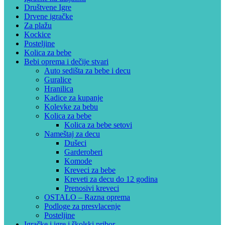
Društvene Igre
Drvene igračke
Za plažu
Kockice
Posteljine
Kolica za bebe
Bebi oprema i dečije stvari
Auto sedišta za bebe i decu
Guralice
Hranilica
Kadice za kupanje
Kolevke za bebu
Kolica za bebe
Kolica za bebe setovi
Nameštaj za decu
Dušeci
Garderoberi
Komode
Kreveci za bebe
Kreveti za decu do 12 godina
Prenosivi kreveci
OSTALO – Razna oprema
Podloge za presvlacenje
Posteljine
Igračke i igre i školski pribor