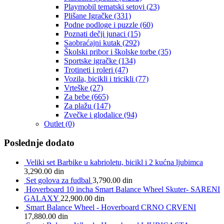
Playmobil tematski setovi
(23)
Plišane Igračke
(331)
Podne podloge i puzzle
(60)
Poznati dečji junaci
(15)
Saobraćajni kutak
(292)
Školski pribor i školske torbe
(35)
Sportske igračke
(134)
Trotineti i roleri
(47)
Vozila, bicikli i tricikli
(77)
Vrteške
(27)
Za bebe
(665)
Za plažu
(147)
Zvečke i glodalice
(94)
Outlet
(0)
Poslednje dodato
Veliki set Barbike u kabrioletu, bicikl i 2 kućna ljubimca
3,290.00
din
Set golova za fudbal
3,790.00
din
Hoverboard 10 incha Smart Balance Wheel Skuter- SARENI
GALAXY
22,900.00
din
Smart Balance Wheel - Hoverboard CRNO CRVENI
17,880.00
din