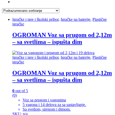
Igračke i igre i školski pribor
,
Igračke na baterije
,
Plastične
igračke
OGROMAN Voz sa prugom od 2,12m
– sa svetlima – ispušta dim
Igračke i igre i školski pribor
,
Igračke na baterije
,
Plastične
igračke
OGROMAN Voz sa prugom od 2,12m
– sa svetlima – ispušta dim
0
out of 5
(0)
Voz sa prugom i vagonima
5 vagona i 14 delova za sa sastavljanje.
Sa svetlom, sirenom i dimom.
SKU: n/a