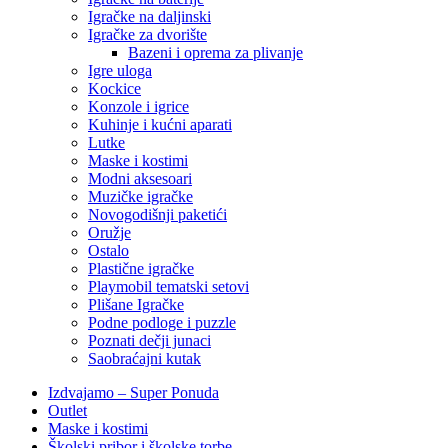
Igračke na daljinski
‎Igračke za dvorište
Bazeni i oprema za plivanje
Igre uloga
Kockice
Konzole i igrice
Kuhinje i kućni aparati
Lutke
Maske i kostimi
Modni aksesoari
Muzičke igračke
Novogodišnji paketići
Oružje
Ostalo
Plastične igračke
Playmobil tematski setovi
Plišane Igračke
Podne podloge i puzzle
Poznati dečji junaci
Saobraćajni kutak
Izdvajamo – Super Ponuda
Outlet
Maske i kostimi
Školski pribor i školske torbe