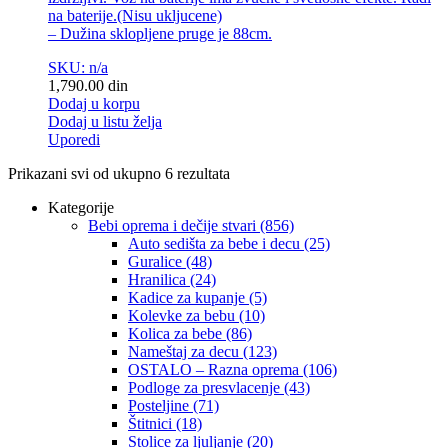
na baterije.(Nisu ukljucene)
– Dužina sklopljene pruge je 88cm.
SKU: n/a
1,790.00
din
Dodaj u korpu
Dodaj u listu želja
Uporedi
Prikazani svi od ukupno 6 rezultata
Kategorije
Bebi oprema i dečije stvari
(856)
Auto sedišta za bebe i decu
(25)
Guralice
(48)
Hranilica
(24)
Kadice za kupanje
(5)
Kolevke za bebu
(10)
Kolica za bebe
(86)
Nameštaj za decu
(123)
OSTALO – Razna oprema
(106)
Podloge za presvlacenje
(43)
Posteljine
(71)
Štitnici
(18)
Stolice za ljuljanje
(20)