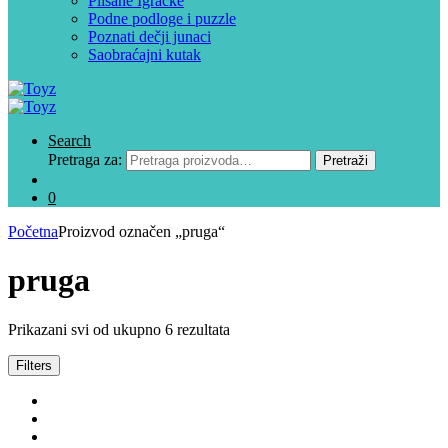
Plišane Igračke
Podne podloge i puzzle
Poznati dečji junaci
Saobraćajni kutak
Search
Pretraga za:
Pretraži
0
Početna
Proizvod označen „pruga“
pruga
Prikazani svi od ukupno 6 rezultata
Filters