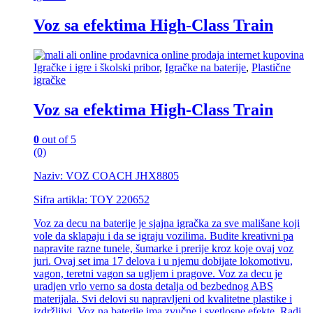
Voz sa efektima High-Class Train
Igračke i igre i školski pribor
,
Igračke na baterije
,
Plastične
igračke
Voz sa efektima High-Class Train
0
out of 5
(0)
Naziv: VOZ COACH JHX8805
Sifra artikla: TOY 220652
Voz za decu na baterije je sjajna igračka za sve mališane koji
vole da sklapaju i da se igraju vozilima. Budite kreativni pa
napravite razne tunele, šumarke i prerije kroz koje ovaj voz
juri. Ovaj set ima 17 delova i u njemu dobijate lokomotivu,
vagon, teretni vagon sa ugljem i pragove. Voz za decu je
uradjen vrlo verno sa dosta detalja od bezbednog ABS
materijala. Svi delovi su napravljeni od kvalitetne plastike i
izdržljivi. Voz na baterije ima zvučne i svetlosne efekte. Radi