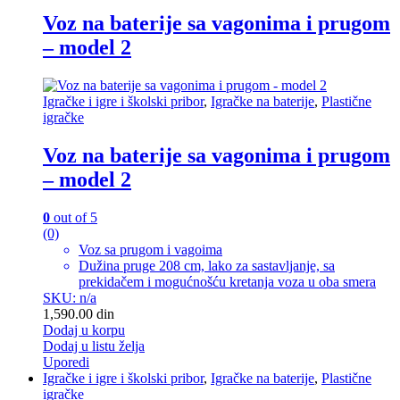
Voz na baterije sa vagonima i prugom
– model 2
Igračke i igre i školski pribor
,
Igračke na baterije
,
Plastične
igračke
Voz na baterije sa vagonima i prugom
– model 2
0
out of 5
(0)
Voz sa prugom i vagoima
Dužina pruge 208 cm, lako za sastavljanje, sa
prekidačem i mogućnošću kretanja voza u oba smera
SKU: n/a
1,590.00
din
Dodaj u korpu
Dodaj u listu želja
Uporedi
Igračke i igre i školski pribor
,
Igračke na baterije
,
Plastične
igračke