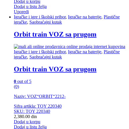
Dodaj u korpu
Dodaj u listu želja
Uporedi
Igračke i igre i školski pribor
,
Igračke na baterije
,
Plastične
igračke
,
Saobraćajni kutak
Orbit train VOZ sa prugom
Igračke i igre i školski pribor
,
Igračke na baterije
,
Plastične
igračke
,
Saobraćajni kutak
Orbit train VOZ sa prugom
0
out of 5
(0)
Naziv: VOZ“ORBIT“2212-
Sifra artikla: TOY 220340
SKU: TOY 220340
2,380.00
din
Dodaj u korpu
Dodaj u listu želja