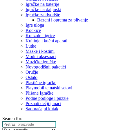
Igračke na baterije
Igračke na daljinski
‎Igračke za dvorište
Bazeni i oprema za plivanje
Igre uloga
Kockice
Konzole i igrice
Kuhinje i kućni aparati
Lutke
Maske i kostimi
Modni aksesoari
Muzičke igračke
Novogodišnji paketići
Oružje
Ostalo
Plastične igračke
Playmobil tematski setovi
Plišane Igračke
Podne podloge i puzzle
Poznati dečji junaci
Saobraćajni kutak
Search for: