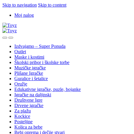
Skip to navigation
Skip to content
Moj nalog
Izdvajamo – Super Ponuda
Outlet
Maske i kostimi
Školski pribor i školske torbe
Muzičke igračke
Plišane Igračke
Guralice i šetalice
Oružje
Edukativne igračke, puzle, bojanke
Igračke na daljinski
Društvene Igre
Drvene igračke
Za plažu
Kockice
Posteljine
Kolica za bebe
Bebi oprema i dečije stvari