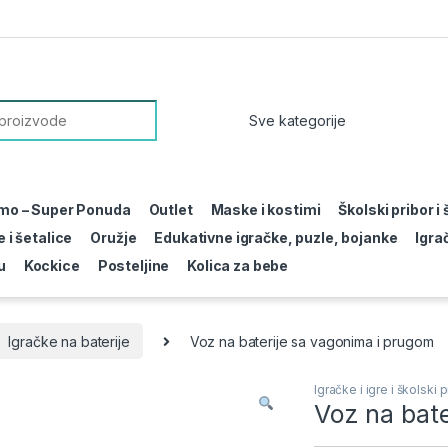
or:
mo – Super Ponuda
Outlet
Maske i kostimi
Školski pribor i
 i šetalice
Oružje
Edukativne igračke, puzle, bojanke
Igra
u
Kockice
Posteljine
Kolica za bebe
Igračke na baterije
Voz na baterije sa vagonima i prugom
Igračke i igre i školski p
Voz na bate