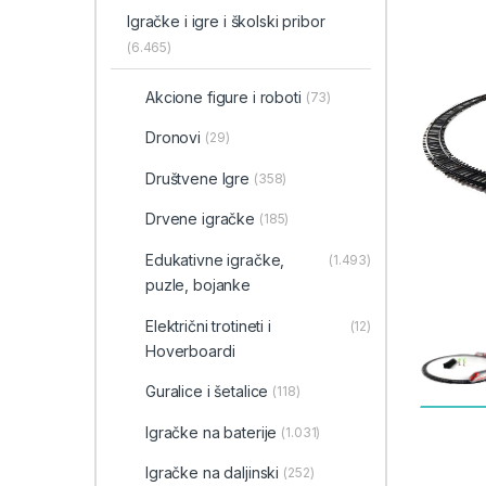
Igračke i igre i školski pribor
(6.465)
Akcione figure i roboti
(73)
Dronovi
(29)
Društvene Igre
(358)
Drvene igračke
(185)
Edukativne igračke,
(1.493)
puzle, bojanke
Električni trotineti i
(12)
Hoverboardi
Guralice i šetalice
(118)
Igračke na baterije
(1.031)
Igračke na daljinski
(252)