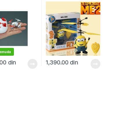
inteligentnim IR sistemom
u 3 modela
ponuda
.00
din
1,390.00
din