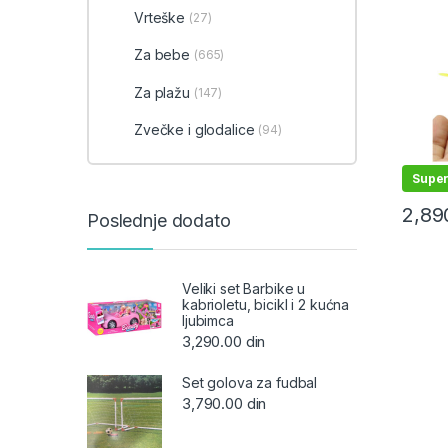
Vrteške
(27)
Za bebe
(665)
Za plažu
(147)
Zvečke i glodalice
(94)
Supe
2,89
Poslednje dodato
Veliki set Barbike u
kabrioletu, bicikl i 2 kućna
ljubimca
3,290.00
din
Set golova za fudbal
3,790.00
din