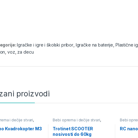
egorije:
Igračke i igre i školski pribor
,
Igračke na baterije
,
Plastične i
on
,
voz
,
za decu
zani proizvodi
ema i dečije stvari
,
Bebi oprema i dečije stvari
,
Bebi oprem
i igre i školski pribor
,
Igračke i igre i školski pribor
,
Igračke i i
na daljinski
Trotineti i roleri
Igračke na
no Kvadrokopter M3
Trotinet SCOOTER
RC nano
nosivosti do 60kg