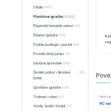
Ostalo
(867)
Plastične igračke
(3.252)
Playmobil tematski setovi
(23)
Plišane Igračke
(331)
Kat
vag
Podne podloge i puzzle
(60)
Poznati dečji junaci
(15)
Saobraćajni kutak
(292)
Školski pribor i školske
(35)
Pove
torbe
Sportske igračke
(134)
Trotineti i roleri
Bebi opr
(47)
Igračke 
Igračke 
RC na
Vozila, bicikli i tricikli
(77)