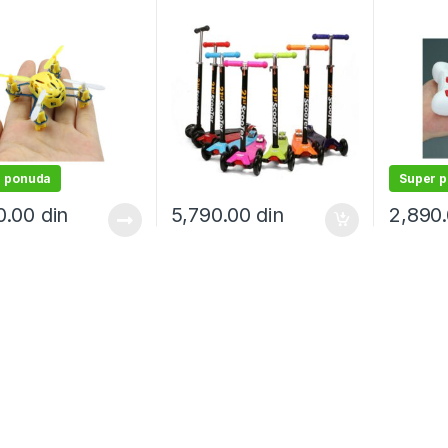
r ponuda
Super 
0.00
din
5,790.00
din
2,890