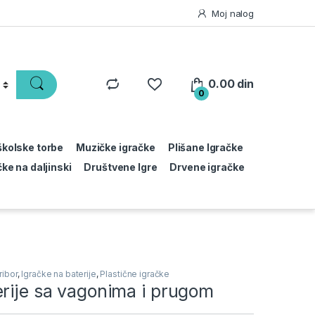
Moj nalog
0.00
din
0
 školske torbe
Muzičke igračke
Plišane Igračke
čke na daljinski
Društvene Igre
Drvene igračke
ribor
,
Igračke na baterije
,
Plastične igračke
rije sa vagonima i prugom