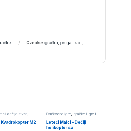
gračke
Oznake:
igračka
,
pruga
,
train
,
a i dečije stvari
,
Društvene Igre
,
Igračke i igre i
gre i školski pribor
,
školski pribor
 daljinski
 Kvadrokopter M2
Leteći Malci – Dečiji
helikopter sa