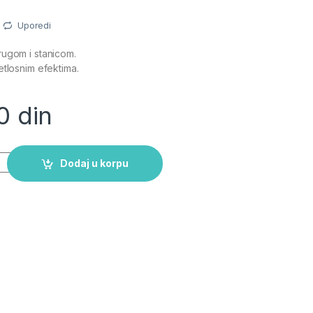
Uporedi
ugom i stanicom.
etlosnim efektima.
00
din
 vagonima i prugom quantity
Dodaj u korpu