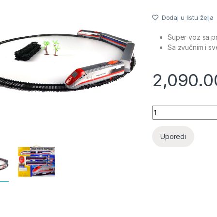
Dodaj u listu želja
Super voz sa pr
Sa zvučnim i sv
2,090.
Voz na baterije sa
Uporedi