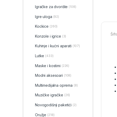
‎Igračke za dvorište
(108)
Igre uloga
(92)
Kockice
(260)
Šifr
Konzole i igrice
(3)
Kuhinje i kućni aparati
(107)
Lutke
(433)
Maske i kostimi
(226)
Modni aksesoari
(108)
Multimedijalna oprema
(8)
Muzičke igračke
(26)
Novogodišnji paketići
(2)
Oružje
(218)