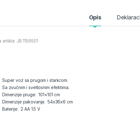
Opis
Deklaraci
a artikla: JB 1159501
Super voz sa prugom i stanicom.
Sa zvučnim i svetlosnim efektima.
Dimenzije pruge: 101×101 cm
Dimenzije pakovanja: 54x36x6 cm
Baterije: 2 AA 1.5 V