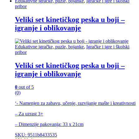
Edukativne igračke, puzle, bojanke
,
Igračke i igre i školski
pribor
Veliki set kinetičkog peska u boji –
igranje i oblikovanje
Edukativne igračke, puzle, bojanke
,
Igračke i igre i školski
pribor
Veliki set kinetičkog peska u boji –
igranje i oblikovanje
0
out of 5
(0)
‘- Namenjen za zabavu, učenje, razvijanje mašte i kreativnosti
– Za uzrast 3+
– Dimenzije pakovanja: 33 x 21cm
SKU: 9511b8433535