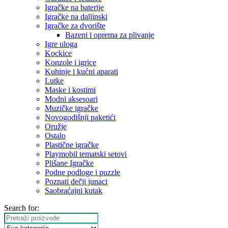
Igračke na baterije
Igračke na daljinski
‎Igračke za dvorište
Bazeni i oprema za plivanje
Igre uloga
Kockice
Konzole i igrice
Kuhinje i kućni aparati
Lutke
Maske i kostimi
Modni aksesoari
Muzičke igračke
Novogodišnji paketići
Oružje
Ostalo
Plastične igračke
Playmobil tematski setovi
Plišane Igračke
Podne podloge i puzzle
Poznati dečji junaci
Saobraćajni kutak
Search for: