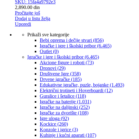
SKU: 15fa4a9792e3
2,890.00
din
Pročitajte još
Dodaj u listu želja
Uporedi
Prikaži sve kategorije
Bebi oprema i dečije stvari
(856)
Igračke i igre i školski pribor
(6.465)
Outlet
(0)
Igračke i igre i školski pribor
(6.465)
Akcione figure i roboti
(73)
Dronovi
(29)
Društvene Igre
(358)
Drvene igračke
(185)
Edukativne igračke, puzle, bojanke
(1.493)
Električni trotineti i Hoverboardi
(12)
Guralice i šetalice
(118)
Igračke na baterije
(1.031)
Igračke na daljinski
(252)
‎Igračke za dvorište
(108)
Igre uloga
(92)
Kockice
(260)
Konzole i igrice
(3)
Kuhinje i kućni aparati
(107)