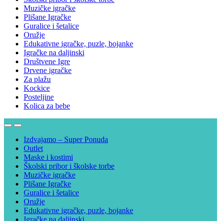
Muzičke igračke
Plišane Igračke
Guralice i šetalice
Oružje
Edukativne igračke, puzle, bojanke
Igračke na daljinski
Društvene Igre
Drvene igračke
Za plažu
Kockice
Posteljine
Kolica za bebe
Izdvajamo – Super Ponuda
Outlet
Maske i kostimi
Školski pribor i školske torbe
Muzičke igračke
Plišane Igračke
Guralice i šetalice
Oružje
Edukativne igračke, puzle, bojanke
Igračke na daljinski