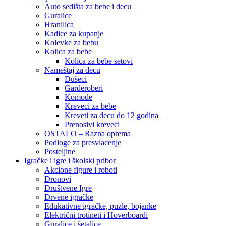
Auto sedišta za bebe i decu
Guralice
Hranilica
Kadice za kupanje
Kolevke za bebu
Kolica za bebe
Kolica za bebe setovi
Nameštaj za decu
Dušeci
Garderoberi
Komode
Kreveci za bebe
Kreveti za decu do 12 godina
Prenosivi kreveci
OSTALO – Razna oprema
Podloge za presvlacenje
Posteljine
Igračke i igre i školski pribor
Akcione figure i roboti
Dronovi
Društvene Igre
Drvene igračke
Edukativne igračke, puzle, bojanke
Električni trotineti i Hoverboardi
Guralice i šetalice