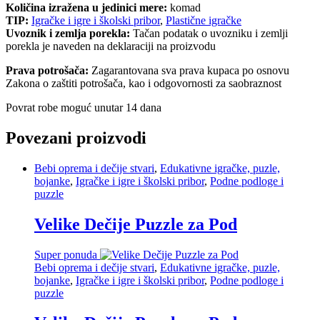
Količina izražena u jedinici mere:
komad
TIP:
Igračke i igre i školski pribor
,
Plastične igračke
Uvoznik i zemlja porekla:
Tačan podatak o uvozniku i zemlji
porekla je naveden na deklaraciji na proizvodu
Prava potrošača:
Zagarantovana sva prava kupaca po osnovu
Zakona o zaštiti potrošača, kao i odgovornosti za saobraznost
Povrat robe moguć unutar 14 dana
Povezani proizvodi
Bebi oprema i dečije stvari
,
Edukativne igračke, puzle,
bojanke
,
Igračke i igre i školski pribor
,
Podne podloge i
puzzle
Velike Dečije Puzzle za Pod
Super ponuda
Bebi oprema i dečije stvari
,
Edukativne igračke, puzle,
bojanke
,
Igračke i igre i školski pribor
,
Podne podloge i
puzzle