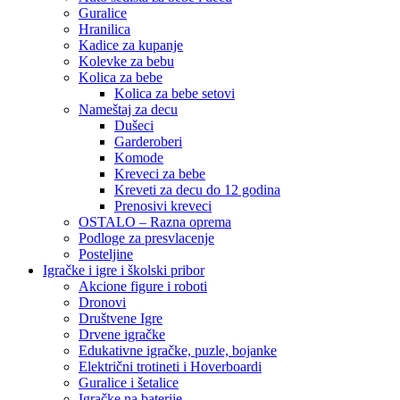
Guralice
Hranilica
Kadice za kupanje
Kolevke za bebu
Kolica za bebe
Kolica za bebe setovi
Nameštaj za decu
Dušeci
Garderoberi
Komode
Kreveci za bebe
Kreveti za decu do 12 godina
Prenosivi kreveci
OSTALO – Razna oprema
Podloge za presvlacenje
Posteljine
Igračke i igre i školski pribor
Akcione figure i roboti
Dronovi
Društvene Igre
Drvene igračke
Edukativne igračke, puzle, bojanke
Električni trotineti i Hoverboardi
Guralice i šetalice
Igračke na baterije