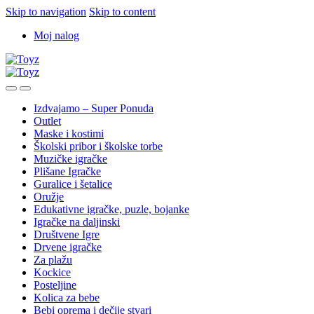
Skip to navigation
Skip to content
Moj nalog
Izdvajamo – Super Ponuda
Outlet
Maske i kostimi
Školski pribor i školske torbe
Muzičke igračke
Plišane Igračke
Guralice i šetalice
Oružje
Edukativne igračke, puzle, bojanke
Igračke na daljinski
Društvene Igre
Drvene igračke
Za plažu
Kockice
Posteljine
Kolica za bebe
Bebi oprema i dečije stvari