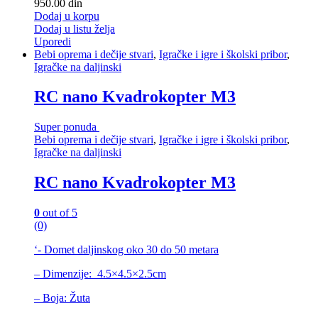
950.00
din
Dodaj u korpu
Dodaj u listu želja
Uporedi
Bebi oprema i dečije stvari
,
Igračke i igre i školski pribor
,
Igračke na daljinski
RC nano Kvadrokopter M3
Super ponuda
Bebi oprema i dečije stvari
,
Igračke i igre i školski pribor
,
Igračke na daljinski
RC nano Kvadrokopter M3
0
out of 5
(0)
‘- Domet daljinskog oko 30 do 50 metara
– Dimenzije: 4.5×4.5×2.5cm
– Boja: Žuta