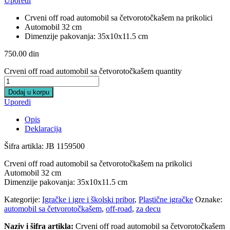
Uporedi
Crveni off road automobil sa četvorotočkašem na prikolici
Automobil 32 cm
Dimenzije pakovanja: 35x10x11.5 cm
750.00
din
Crveni off road automobil sa četvorotočkašem quantity
Dodaj u korpu
Uporedi
Opis
Deklaracija
Šifra artikla: JB 1159500
Crveni off road automobil sa četvorotočkašem na prikolici
Automobil 32 cm
Dimenzije pakovanja: 35x10x11.5 cm
Kategorije:
Igračke i igre i školski pribor
,
Plastične igračke
Oznake:
automobil sa četvorotočkašem
,
off-road
,
za decu
Naziv i šifra artikla:
Crveni off road automobil sa četvorotočkašem