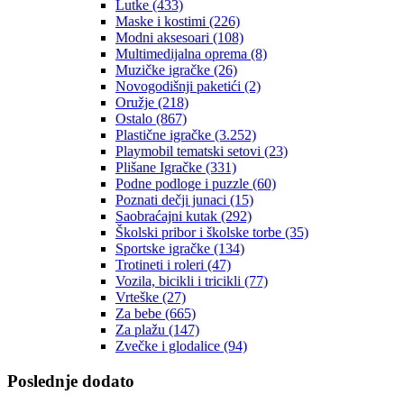
Lutke
(433)
Maske i kostimi
(226)
Modni aksesoari
(108)
Multimedijalna oprema
(8)
Muzičke igračke
(26)
Novogodišnji paketići
(2)
Oružje
(218)
Ostalo
(867)
Plastične igračke
(3.252)
Playmobil tematski setovi
(23)
Plišane Igračke
(331)
Podne podloge i puzzle
(60)
Poznati dečji junaci
(15)
Saobraćajni kutak
(292)
Školski pribor i školske torbe
(35)
Sportske igračke
(134)
Trotineti i roleri
(47)
Vozila, bicikli i tricikli
(77)
Vrteške
(27)
Za bebe
(665)
Za plažu
(147)
Zvečke i glodalice
(94)
Poslednje dodato