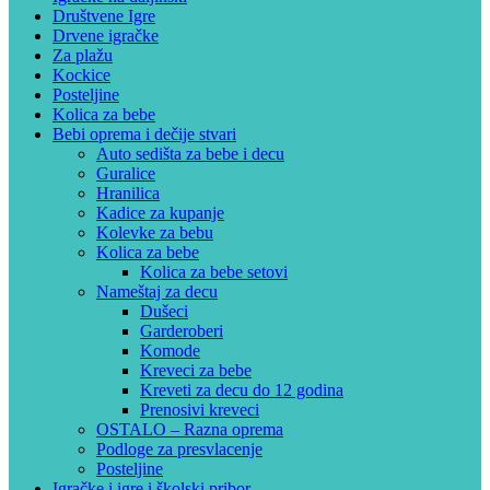
Društvene Igre
Drvene igračke
Za plažu
Kockice
Posteljine
Kolica za bebe
Bebi oprema i dečije stvari
Auto sedišta za bebe i decu
Guralice
Hranilica
Kadice za kupanje
Kolevke za bebu
Kolica za bebe
Kolica za bebe setovi
Nameštaj za decu
Dušeci
Garderoberi
Komode
Kreveci za bebe
Kreveti za decu do 12 godina
Prenosivi kreveci
OSTALO – Razna oprema
Podloge za presvlacenje
Posteljine
Igračke i igre i školski pribor