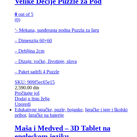
Velike Dečije Puzzle za Pod
0
out of 5
(0)
‘- Mekana, sunđerasta podna Puzzla za Igru
– Dimenzija 60×60
– Debljina 2cm
– Dizajn: voćke, životinje, slova
– Paket sadrži 4 Puzzle
SKU: 909f5ec65e15
2,590.00
din
Pročitajte još
Dodaj u listu želja
Uporedi
Edukativne igračke, puzle, bojanke
,
Igračke i igre i školski
pribor
,
Igračke na baterije
Maša i Medved – 3D Tablet na
engleskom jeziku