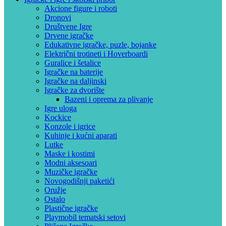
Akcione figure i roboti
Dronovi
Društvene Igre
Drvene igračke
Edukativne igračke, puzle, bojanke
Električni trotineti i Hoverboardi
Guralice i šetalice
Igračke na baterije
Igračke na daljinski
‎Igračke za dvorište
Bazeni i oprema za plivanje
Igre uloga
Kockice
Konzole i igrice
Kuhinje i kućni aparati
Lutke
Maske i kostimi
Modni aksesoari
Muzičke igračke
Novogodišnji paketići
Oružje
Ostalo
Plastične igračke
Playmobil tematski setovi