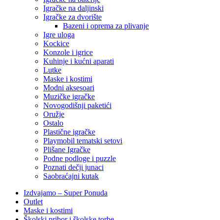
Igračke na daljinski
‎Igračke za dvorište
Bazeni i oprema za plivanje
Igre uloga
Kockice
Konzole i igrice
Kuhinje i kućni aparati
Lutke
Maske i kostimi
Modni aksesoari
Muzičke igračke
Novogodišnji paketići
Oružje
Ostalo
Plastične igračke
Playmobil tematski setovi
Plišane Igračke
Podne podloge i puzzle
Poznati dečji junaci
Saobraćajni kutak
Izdvajamo – Super Ponuda
Outlet
Maske i kostimi
Školski pribor i školske torbe