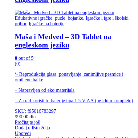
Edukativne igračke, puzle, bojanke
,
Igračke i igre i školski
pribor
,
Igračke na baterije
Maša i Medved – 3D Tablet na
engleskom jeziku
0
out of 5
(0)
‘- Reprodukcija glasa, ponavljanje, zanimljive pesmice i
omiljene bajke
– Napravljen od eko materijala
– Za rad koristi tri baterije tipa 1.5 V AA (ne idu u kompletu)
SKU: f95016783297
990.00
din
Pročitajte još
Dodaj u listu želja
Uporedi