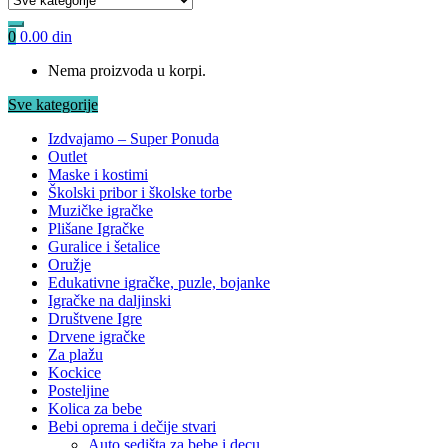
0
0.00
din
Nema proizvoda u korpi.
Sve kategorije
Izdvajamo – Super Ponuda
Outlet
Maske i kostimi
Školski pribor i školske torbe
Muzičke igračke
Plišane Igračke
Guralice i šetalice
Oružje
Edukativne igračke, puzle, bojanke
Igračke na daljinski
Društvene Igre
Drvene igračke
Za plažu
Kockice
Posteljine
Kolica za bebe
Bebi oprema i dečije stvari
Auto sedišta za bebe i decu