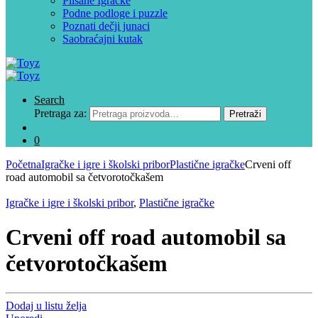
Plišane Igračke
Podne podloge i puzzle
Poznati dečji junaci
Saobraćajni kutak
Search
Pretraga za:
Pretraži
0
Početna
Igračke i igre i školski pribor
Plastične igračke
Crveni off
road automobil sa četvorotočkašem
Igračke i igre i školski pribor
,
Plastične igračke
Crveni off road automobil sa
četvorotočkašem
Dodaj u listu želja