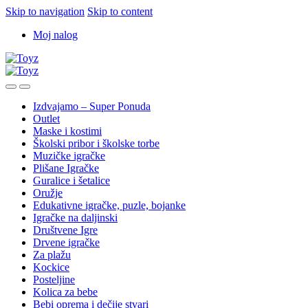
Skip to navigation
Skip to content
Moj nalog
Izdvajamo – Super Ponuda
Outlet
Maske i kostimi
Školski pribor i školske torbe
Muzičke igračke
Plišane Igračke
Guralice i šetalice
Oružje
Edukativne igračke, puzle, bojanke
Igračke na daljinski
Društvene Igre
Drvene igračke
Za plažu
Kockice
Posteljine
Kolica za bebe
Bebi oprema i dečije stvari