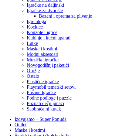
Igračke na daljinski
‎Igračke za dvorište
Bazeni i oprema za plivanje
Igre uloga
Kockice
Konzole i igrice
Kuhinje i kućni aparati
Lutke
Maske i kostimi
Modni aksesoari
Muzičke igračke
Novogodišnji paketići
Oružje
Ostalo
Plastične igračke
Playmobil tematski setovi
Plišane Igračke
Podne podloge i puzzle
Poznati dečji junaci
Saobraćajni kutak
Izdvajamo – Super Ponuda
Outlet
Maske i kostimi
Školski pribor i školske torbe