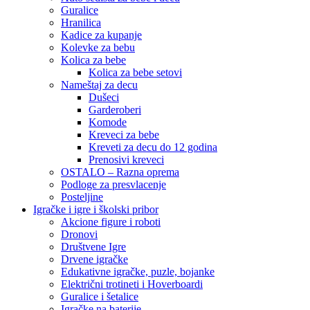
Guralice
Hranilica
Kadice za kupanje
Kolevke za bebu
Kolica za bebe
Kolica za bebe setovi
Nameštaj za decu
Dušeci
Garderoberi
Komode
Kreveci za bebe
Kreveti za decu do 12 godina
Prenosivi kreveci
OSTALO – Razna oprema
Podloge za presvlacenje
Posteljine
Igračke i igre i školski pribor
Akcione figure i roboti
Dronovi
Društvene Igre
Drvene igračke
Edukativne igračke, puzle, bojanke
Električni trotineti i Hoverboardi
Guralice i šetalice
Igračke na baterije