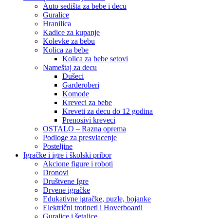
Auto sedišta za bebe i decu
Guralice
Hranilica
Kadice za kupanje
Kolevke za bebu
Kolica za bebe
Kolica za bebe setovi
Nameštaj za decu
Dušeci
Garderoberi
Komode
Kreveci za bebe
Kreveti za decu do 12 godina
Prenosivi kreveci
OSTALO – Razna oprema
Podloge za presvlacenje
Posteljine
Igračke i igre i školski pribor
Akcione figure i roboti
Dronovi
Društvene Igre
Drvene igračke
Edukativne igračke, puzle, bojanke
Električni trotineti i Hoverboardi
Guralice i šetalice