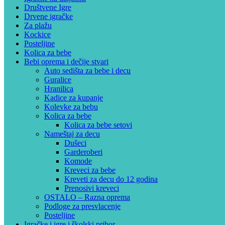
Društvene Igre
Drvene igračke
Za plažu
Kockice
Posteljine
Kolica za bebe
Bebi oprema i dečije stvari
Auto sedišta za bebe i decu
Guralice
Hranilica
Kadice za kupanje
Kolevke za bebu
Kolica za bebe
Kolica za bebe setovi
Nameštaj za decu
Dušeci
Garderoberi
Komode
Kreveci za bebe
Kreveti za decu do 12 godina
Prenosivi kreveci
OSTALO – Razna oprema
Podloge za presvlacenje
Posteljine
Igračke i igre i školski pribor