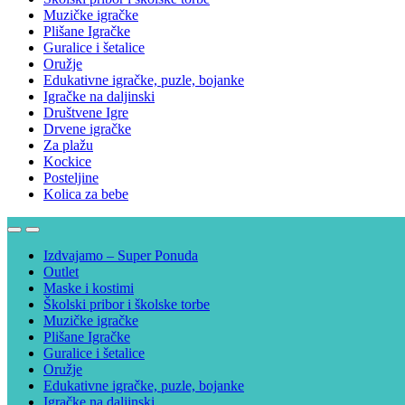
Muzičke igračke
Plišane Igračke
Guralice i šetalice
Oružje
Edukativne igračke, puzle, bojanke
Igračke na daljinski
Društvene Igre
Drvene igračke
Za plažu
Kockice
Posteljine
Kolica za bebe
Izdvajamo – Super Ponuda
Outlet
Maske i kostimi
Školski pribor i školske torbe
Muzičke igračke
Plišane Igračke
Guralice i šetalice
Oružje
Edukativne igračke, puzle, bojanke
Igračke na daljinski