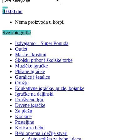
0
0.00
din
Nema proizvoda u korpi.
Sve kategorije
Izdvajamo – Super Ponuda
Outlet
Maske i kostimi
Školski pribor i školske torbe
Muzičke igračke
Plišane Igračke
Guralice i šetalice
Oružje
Edukativne igračke, puzle, bojanke
Igračke na daljinski
Društvene Igre
Drvene igračke
Za plažu
Kockice
Posteljine
Kolica za bebe
Bebi oprema i dečije stvari
Auto sedišta za bebe i decu