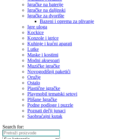
Igračke na baterije
Igračke na daljinski
‎Igračke za dvorište
Bazeni i oprema za plivanje
Igre uloga
Kockice
Konzole i igrice
Kuhinje i kućni aparati
Lutke
Maske i kostimi
Modni aksesoari
Muzičke igračke
Novogodišnji paketići
Oružje
Ostalo
Plastične igračke
Playmobil tematski setovi
Plišane Igračke
Podne podloge i puzzle
Poznati dečji junaci
Saobraćajni kutak
Search for: