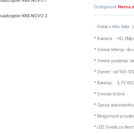
Dostupnost:
Nema n
Dodaj u listu želja
* Kamera : HD 2Mpi
* Vreme letenja: oko
* Vreme punjenja: o
* Domet : od 100-12
* Baterija : 3,7V 6
* 3 moda brzine
* Opcija automatsko
* Mogućnost pravlje
* LED Svetla za Noć