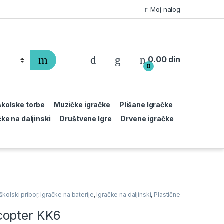
Moj nalog
0.00
din
0
 školske torbe
Muzičke igračke
Plišane Igračke
čke na daljinski
Društvene Igre
Drvene igračke
 školski pribor
,
Igračke na baterije
,
Igračke na daljinski
,
Plastične
copter KK6