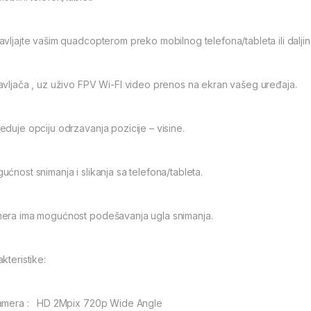
avljajte vašim quadcopterom preko mobilnog telefona/tableta ili dalji
avljača , uz uživo FPV Wi-FI video prenos na ekran vašeg uređaja.
eduje opciju odrzavanja pozicije – visine.
ućnost snimanja i slikanja sa telefona/tableta.
era ima mogućnost podešavanja ugla snimanja.
kteristike:
amera : HD 2Mpix 720p Wide Angle