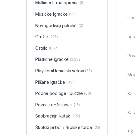
Multimedijalna oprema
(8)
Muzičke igračke
(26)
Upr
Novogodišnji paketići
(2)
upr
Oružje
(218)
Ostalo
(867)
Pos
Plastične igračke
(3.252)
Playmobil tematski setovi
(23)
Mog
Plišane Igračke
(331)
Podne podloge i puzzle
Kam
(60)
Poznati dečji junaci
(15)
Kara
Saobraćajni kutak
(292)
Školski pribor i školske torbe
(35)
* K