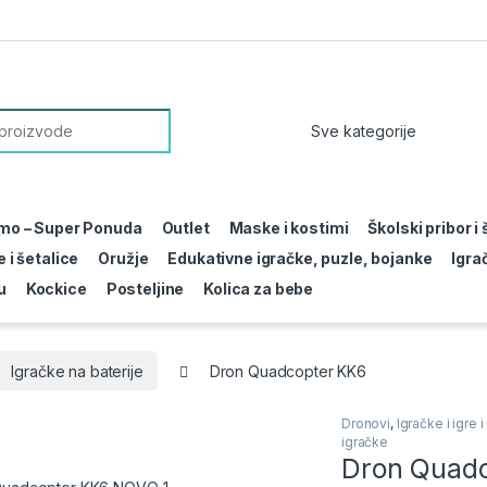
or:
mo – Super Ponuda
Outlet
Maske i kostimi
Školski pribor i
 i šetalice
Oružje
Edukativne igračke, puzle, bojanke
Igra
u
Kockice
Posteljine
Kolica za bebe
Igračke na baterije
Dron Quadcopter KK6
Dronovi
,
Igračke i igre i
igračke
Dron Quad