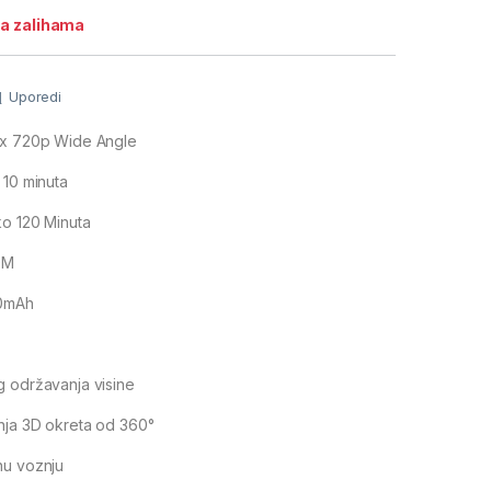
a zalihama
Uporedi
x 720p Wide Angle
 10 minuta
ko 120 Minuta
0M
50mAh
g održavanja visine
nja 3D okreta od 360°
nu voznju