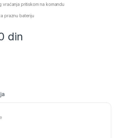
g vraćanja pritiskom na komandu
a praznu bateriju
00
din
ja
ke