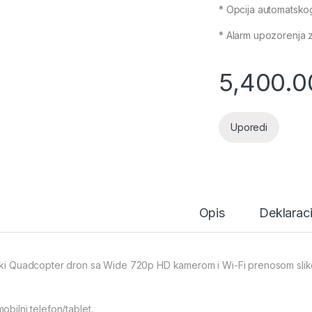
* Opcija automatsko
* Alarm upozorenja z
5,400.
Uporedi
Opis
Deklaraci
iki Quadcopter dron sa Wide 720p HD kamerom i Wi-Fi prenosom sli
obilni telefon/tablet.