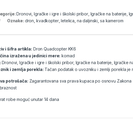
egorije:
Dronovi
,
Igračke i igre i školski pribor
,
Igračke na baterije
,
Ig
Oznake:
dron
,
kvadkopter
,
letelica
,
na daljinski
,
sa kamerom
v i šifra artikla:
Dron Quadcopter KK6
ičina izražena u jedinici mere:
komad
:
Dronovi
,
Igračke i igre i školski pribor
,
Igračke na baterije
,
Igračke na
znik i zemlja porekla:
Tačan podatak o uvozniku i zemlji porekla je 
va potrošača:
Zagarantovana sva prava kupaca po osnovu Zakona o z
braznost
rat robe moguć unutar 14 dana