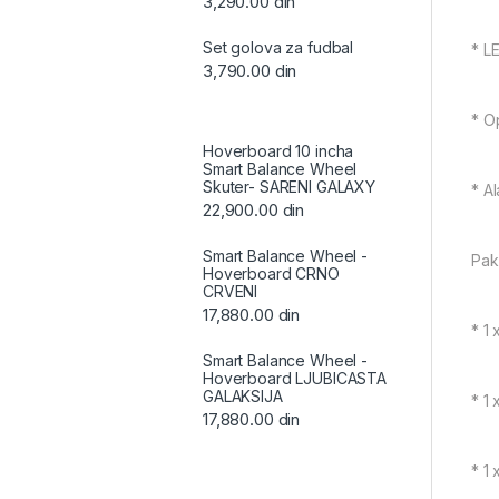
3,290.00
din
Set golova za fudbal
* L
3,790.00
din
* O
Hoverboard 10 incha
Smart Balance Wheel
Skuter- SARENI GALAXY
* A
22,900.00
din
Smart Balance Wheel -
Pak
Hoverboard CRNO
CRVENI
17,880.00
din
* 1
Smart Balance Wheel -
Hoverboard LJUBICASTA
GALAKSIJA
* 1
17,880.00
din
* 1