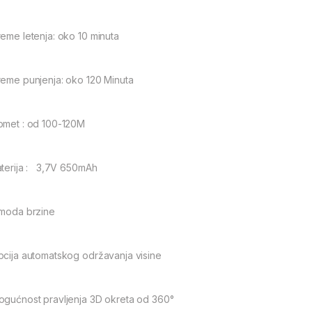
reme letenja: oko 10 minuta
reme punjenja: oko 120 Minuta
omet : od 100-120M
aterija : 3,7V 650mAh
 moda brzine
pcija automatskog održavanja visine
ogućnost pravljenja 3D okreta od 360°