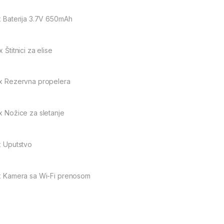
 x Baterija 3.7V 650mAh
x Štitnici za elise
 x Rezervna propelera
 x Nožice za sletanje
 x Uputstvo
 x Kamera sa Wi-Fi prenosom