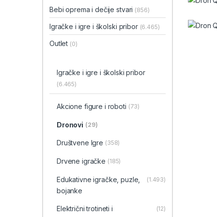
Bebi oprema i dečije stvari
(856)
Igračke i igre i školski pribor
(6.465)
Outlet
(0)
Igračke i igre i školski pribor
(6.465)
Akcione figure i roboti
(73)
Dronovi
(29)
Društvene Igre
(358)
Drvene igračke
(185)
Edukativne igračke, puzle,
(1.493)
bojanke
Električni trotineti i
(12)