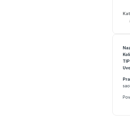
Kat
Nazi
Kol
TIP
Uvo
Pra
sao
Pov