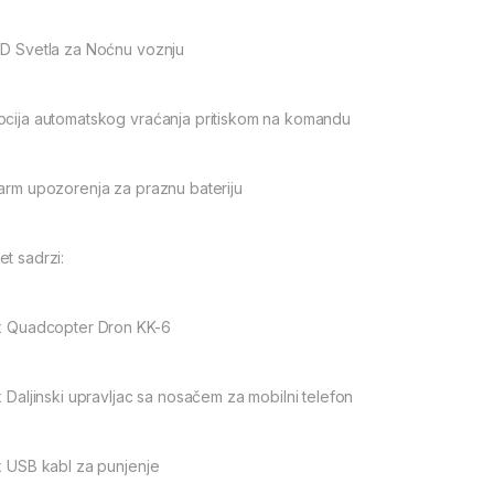
ED Svetla za Noćnu voznju
pcija automatskog vraćanja pritiskom na komandu
larm upozorenja za praznu bateriju
et sadrzi:
 x Quadcopter Dron KK-6
 x Daljinski upravljac sa nosačem za mobilni telefon
 x USB kabl za punjenje