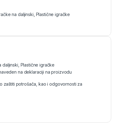
račke na daljinski
,
Plastične igračke
 daljinski
,
Plastične igračke
naveden na deklaraciji na proizvodu
aštiti potrošača, kao i odgovornosti za