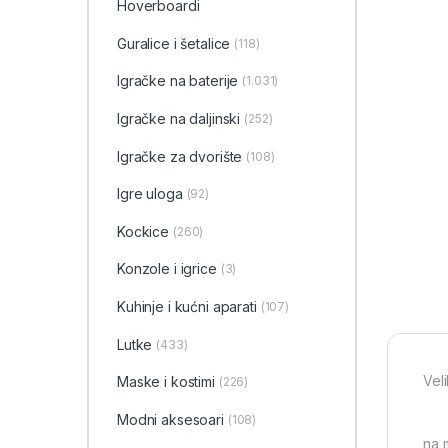
Hoverboardi
Guralice i šetalice
(118)
Igračke na baterije
(1.031)
Igračke na daljinski
(252)
‎Igračke za dvorište
(108)
Igre uloga
(92)
Kockice
(260)
Konzole i igrice
(3)
Kuhinje i kućni aparati
(107)
Lutke
(433)
Vel
Maske i kostimi
(226)
Modni aksesoari
(108)
na m