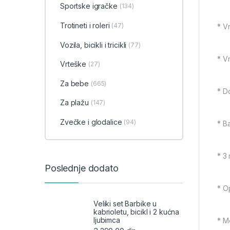
Sportske igračke
(134)
Trotineti i roleri
(47)
* V
Vozila, bicikli i tricikli
(77)
* V
Vrteške
(27)
Za bebe
(665)
* D
Za plažu
(147)
Zvečke i glodalice
(94)
* B
* 3
Poslednje dodato
* O
Veliki set Barbike u
kabrioletu, bicikl i 2 kućna
ljubimca
* M