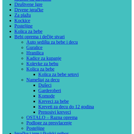
Društvene Igre
Drvene igračke
Za plažu
Kockice
Posteljine
Kolica za bebe
Bebi oprema i dečije stvari
Auto sedišta za bebe i decu
Guralice
Hranilica
Kadice za kupanje
Kolevke za bebu
Kolica za bebe
Kolica za bebe setovi
Nameštaj za decu
Dušeci
Garderoberi
Komode
Kreveci za bebe
Kreveti za decu do 12 godina
Prenosivi kreveci
OSTALO – Razna oprema
Podloge za presvlacenje
Posteljine
Igračke i igre i školski pribor