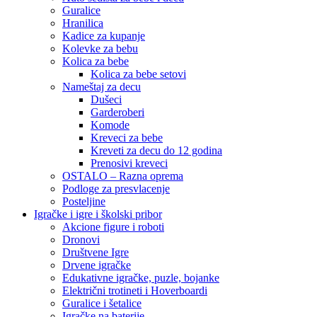
Guralice
Hranilica
Kadice za kupanje
Kolevke za bebu
Kolica za bebe
Kolica za bebe setovi
Nameštaj za decu
Dušeci
Garderoberi
Komode
Kreveci za bebe
Kreveti za decu do 12 godina
Prenosivi kreveci
OSTALO – Razna oprema
Podloge za presvlacenje
Posteljine
Igračke i igre i školski pribor
Akcione figure i roboti
Dronovi
Društvene Igre
Drvene igračke
Edukativne igračke, puzle, bojanke
Električni trotineti i Hoverboardi
Guralice i šetalice
Igračke na baterije