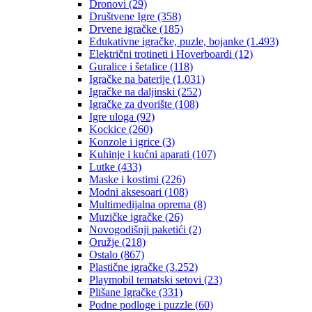
Dronovi
(29)
Društvene Igre
(358)
Drvene igračke
(185)
Edukativne igračke, puzle, bojanke
(1.493)
Električni trotineti i Hoverboardi
(12)
Guralice i šetalice
(118)
Igračke na baterije
(1.031)
Igračke na daljinski
(252)
‎Igračke za dvorište
(108)
Igre uloga
(92)
Kockice
(260)
Konzole i igrice
(3)
Kuhinje i kućni aparati
(107)
Lutke
(433)
Maske i kostimi
(226)
Modni aksesoari
(108)
Multimedijalna oprema
(8)
Muzičke igračke
(26)
Novogodišnji paketići
(2)
Oružje
(218)
Ostalo
(867)
Plastične igračke
(3.252)
Playmobil tematski setovi
(23)
Plišane Igračke
(331)
Podne podloge i puzzle
(60)