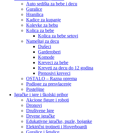
Auto sedišta za bebe i decu
Guralice
Hranilica
Kadice za kupanje
Kolevke za bebu
Kolica za bebe
Kolica za bebe setovi
Nameštaj za decu
Dušeci
Garderoberi
Komode
Kreveci za bebe
Kreveti za decu do 12 godina
Prenosivi kreveci
OSTALO – Razna oprema
Podloge za presvlacenje
Posteljine
Igračke i igre i školski pribor
Akcione figure i roboti
Dronovi
Društvene Igre
Drvene igračke
Edukativne igračke, puzle, bojanke
Električni trotineti i Hoverboardi
Guralice i šetalice