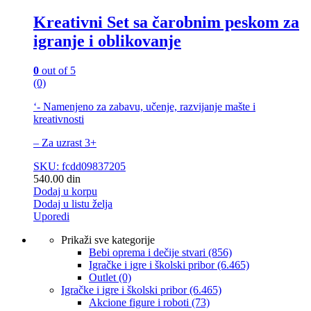
Kreativni Set sa čarobnim peskom za
igranje i oblikovanje
0
out of 5
(0)
‘- Namenjeno za zabavu, učenje, razvijanje mašte i
kreativnosti
– Za uzrast 3+
SKU: fcdd09837205
540.00
din
Dodaj u korpu
Dodaj u listu želja
Uporedi
Prikaži sve kategorije
Bebi oprema i dečije stvari
(856)
Igračke i igre i školski pribor
(6.465)
Outlet
(0)
Igračke i igre i školski pribor
(6.465)
Akcione figure i roboti
(73)