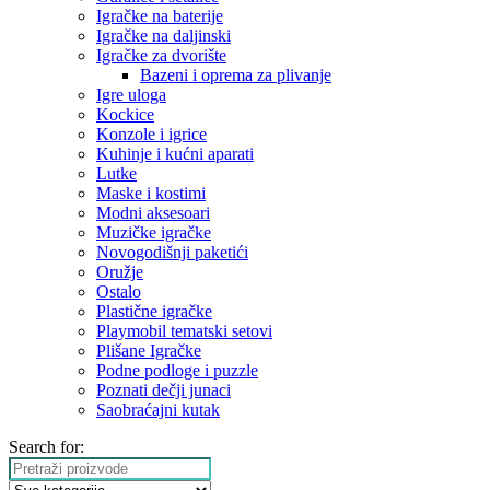
Igračke na baterije
Igračke na daljinski
‎Igračke za dvorište
Bazeni i oprema za plivanje
Igre uloga
Kockice
Konzole i igrice
Kuhinje i kućni aparati
Lutke
Maske i kostimi
Modni aksesoari
Muzičke igračke
Novogodišnji paketići
Oružje
Ostalo
Plastične igračke
Playmobil tematski setovi
Plišane Igračke
Podne podloge i puzzle
Poznati dečji junaci
Saobraćajni kutak
Search for: