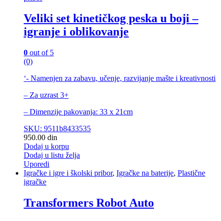
Veliki set kinetičkog peska u boji –
igranje i oblikovanje
0
out of 5
(0)
‘- Namenjen za zabavu, učenje, razvijanje mašte i kreativnosti
– Za uzrast 3+
– Dimenzije pakovanja: 33 x 21cm
SKU: 9511b8433535
950.00
din
Dodaj u korpu
Dodaj u listu želja
Uporedi
Igračke i igre i školski pribor
,
Igračke na baterije
,
Plastične
igračke
Transformers Robot Auto