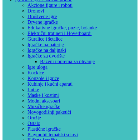
Akcione figure i roboti
Dronovi
Društvene Igre
Drvene igračke
Edukativne igračke, puzle, bojanke
Električni trotineti i Hoverboardi
Guralice i šetalice
Igračke na baterije
Igračke na daljinski
‎Igračke za dvorište
Bazeni i oprema za plivanje
Igre uloga
Kockice
Konzole i igrice
Kuhinje i kućni aparati
Lutke
Maske i kostimi
Modni aksesoari
Muzičke igračke
Novogodišnji paketići
Oružje
Ostalo
Plastične igračke
Playmobil tematski setovi