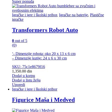
Super ponuda
Igračke i igre i školski pribor
,
Igračke na baterije
,
Plastične
igračke
Transformers Robot Auto
0
out of 5
(0)
‘- Dimenzije robota: oko 20 x 13 x 6 cm
– Dimenzije kutije: 24 x 6 x 30 cm
SKU: 75c1e8679f16
1,350.00
din
Dodaj u korpu
Dodaj u listu želja
Uporedi
Igračke i igre i školski pribor
Figurice Maša i Medved