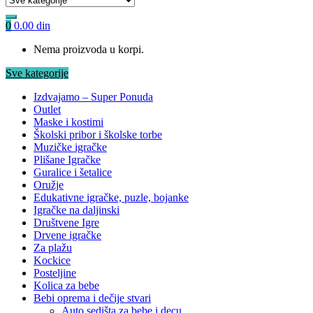
0
0.00
din
Nema proizvoda u korpi.
Sve kategorije
Izdvajamo – Super Ponuda
Outlet
Maske i kostimi
Školski pribor i školske torbe
Muzičke igračke
Plišane Igračke
Guralice i šetalice
Oružje
Edukativne igračke, puzle, bojanke
Igračke na daljinski
Društvene Igre
Drvene igračke
Za plažu
Kockice
Posteljine
Kolica za bebe
Bebi oprema i dečije stvari
Auto sedišta za bebe i decu