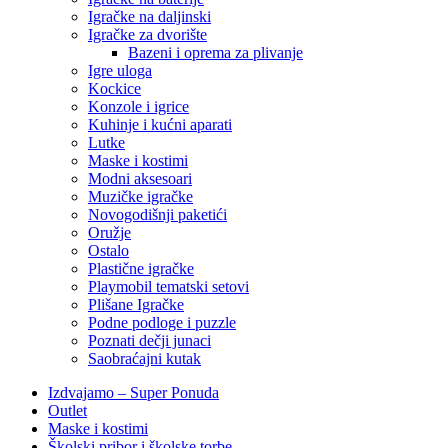
Igračke na daljinski
‎Igračke za dvorište
Bazeni i oprema za plivanje
Igre uloga
Kockice
Konzole i igrice
Kuhinje i kućni aparati
Lutke
Maske i kostimi
Modni aksesoari
Muzičke igračke
Novogodišnji paketići
Oružje
Ostalo
Plastične igračke
Playmobil tematski setovi
Plišane Igračke
Podne podloge i puzzle
Poznati dečji junaci
Saobraćajni kutak
Izdvajamo – Super Ponuda
Outlet
Maske i kostimi
Školski pribor i školske torbe