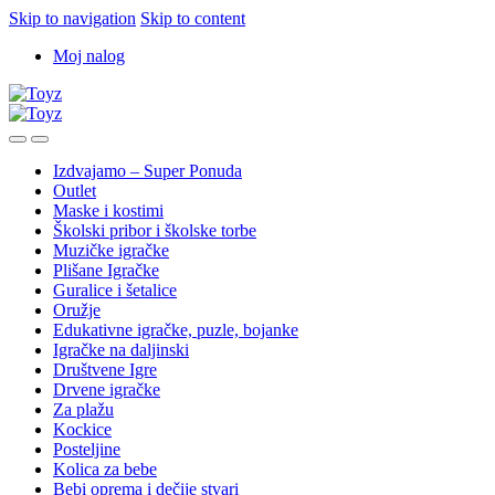
Skip to navigation
Skip to content
Moj nalog
Izdvajamo – Super Ponuda
Outlet
Maske i kostimi
Školski pribor i školske torbe
Muzičke igračke
Plišane Igračke
Guralice i šetalice
Oružje
Edukativne igračke, puzle, bojanke
Igračke na daljinski
Društvene Igre
Drvene igračke
Za plažu
Kockice
Posteljine
Kolica za bebe
Bebi oprema i dečije stvari