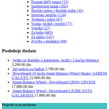
Poznati dečji junaci
(15)
Saobraćajni kutak
(292)
Školski pribor i školske torbe
(35)
Sportske igračke
(134)
Trotineti i roleri
(47)
Vozila, bicikli i tricikli
(77)
Vrteške
(27)
Za bebe
(665)
Za plažu
(147)
Zvečke i glodalice
(94)
Poslednje dodato
Veliki set Barbike u kabrioletu, bicikl i 2 kućna ljubimca
3,290.00
din
Set golova za fudbal
3,790.00
din
Hoverboard 10 incha Smart Balance Wheel Skuter- SARENI
GALAXY
22,900.00
din
Smart Balance Wheel - Hoverboard CRNO CRVENI
17,880.00
din
Smart Balance Wheel - Hoverboard LJUBICASTA
GALAKSIJA
17,880.00
din
Prijavite se na newsletter