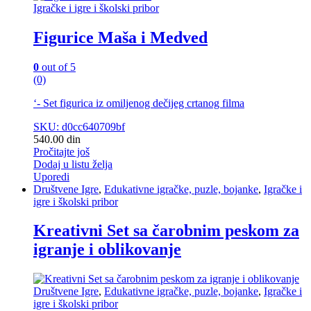
Igračke i igre i školski pribor
Figurice Maša i Medved
0
out of 5
(0)
‘- Set figurica iz omiljenog dečijeg crtanog filma
SKU: d0cc640709bf
540.00
din
Pročitajte još
Dodaj u listu želja
Uporedi
Društvene Igre
,
Edukativne igračke, puzle, bojanke
,
Igračke i
igre i školski pribor
Kreativni Set sa čarobnim peskom za
igranje i oblikovanje
Društvene Igre
,
Edukativne igračke, puzle, bojanke
,
Igračke i
igre i školski pribor