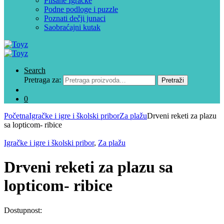
Plišane Igračke
Podne podloge i puzzle
Poznati dečji junaci
Saobraćajni kutak
Search
Pretraga za:
Pretraži
0
Početna
Igračke i igre i školski pribor
Za plažu
Drveni reketi za plazu
sa lopticom- ribice
Igračke i igre i školski pribor
,
Za plažu
Drveni reketi za plazu sa
lopticom- ribice
Dostupnost: