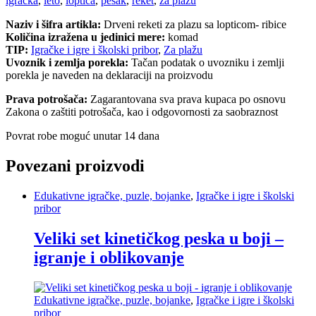
igračka
,
leto
,
loptica
,
pesak
,
reket
,
za plazu
Naziv i šifra artikla:
Drveni reketi za plazu sa lopticom- ribice
Količina izražena u jedinici mere:
komad
TIP:
Igračke i igre i školski pribor
,
Za plažu
Uvoznik i zemlja porekla:
Tačan podatak o uvozniku i zemlji
porekla je naveden na deklaraciji na proizvodu
Prava potrošača:
Zagarantovana sva prava kupaca po osnovu
Zakona o zaštiti potrošača, kao i odgovornosti za saobraznost
Povrat robe moguć unutar 14 dana
Povezani proizvodi
Edukativne igračke, puzle, bojanke
,
Igračke i igre i školski
pribor
Veliki set kinetičkog peska u boji –
igranje i oblikovanje
Edukativne igračke, puzle, bojanke
,
Igračke i igre i školski
pribor