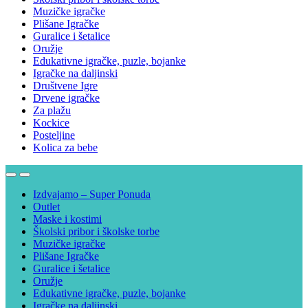
Muzičke igračke
Plišane Igračke
Guralice i šetalice
Oružje
Edukativne igračke, puzle, bojanke
Igračke na daljinski
Društvene Igre
Drvene igračke
Za plažu
Kockice
Posteljine
Kolica za bebe
Izdvajamo – Super Ponuda
Outlet
Maske i kostimi
Školski pribor i školske torbe
Muzičke igračke
Plišane Igračke
Guralice i šetalice
Oružje
Edukativne igračke, puzle, bojanke
Igračke na daljinski