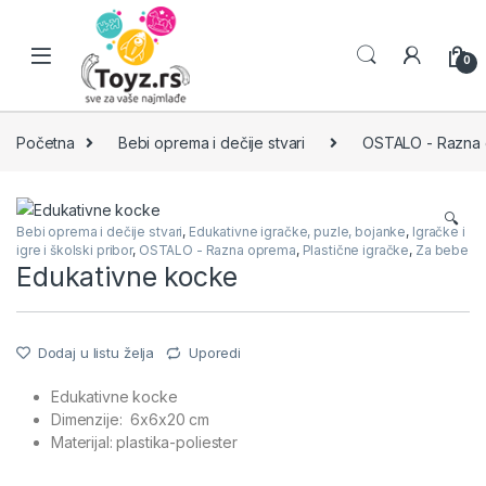
Skip to navigation
Skip to content
0
Početna
Bebi oprema i dečije stvari
OSTALO - Razna
🔍
Bebi oprema i dečije stvari
,
Edukativne igračke, puzle, bojanke
,
Igračke i
igre i školski pribor
,
OSTALO - Razna oprema
,
Plastične igračke
,
Za bebe
Edukativne kocke
Dodaj u listu želja
Uporedi
Edukativne kocke
Dimenzije: 6x6x20 cm
Materijal: plastika-poliester