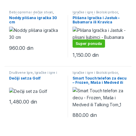
Bebi oprema i dečije stvari
,
Igračke i igre i školski pribor
,
Igračke i igre i školski pribor
,
Plišane Igračke
Noddy plišana igračka 30
Plišana Igračka i Jastuk –
Plišane Igračke
cm
Bubamara ili Kravica
Super ponuda
960.00
din
1,150.00
din
Društvene Igre
,
Igračke i igre i
Igračke i igre i školski pribor
,
školski pribor
Igračke na baterije
Dečiji set za Golf
Smart Touch telefon za decu
– Frozen, Maša i Medved ili
Talking Tom
1,480.00
din
880.00
din