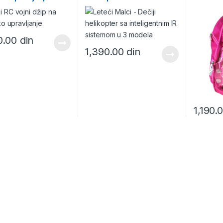
inteligentnim IR sistemom
u 3 modela
0.00
din
1,390.00
din
1,190.