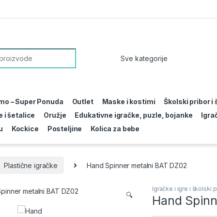
or:
mo – Super Ponuda
Outlet
Maske i kostimi
Školski pribor i
 i šetalice
Oružje
Edukativne igračke, puzle, bojanke
Igra
u
Kockice
Posteljine
Kolica za bebe
Plastične igračke
Hand Spinner metalni BAT DZ02
Igračke i igre i školski p
🔍
Hand Spinn