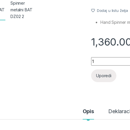
Dodaj u listu želja
Hand Spinner m
1,360.0
Hand Spinner meta
Uporedi
Opis
Deklaraci