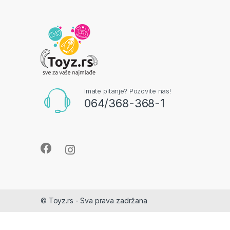
Imate pitanje? Pozovite nas!
064/368-368-1
© Toyz.rs - Sva prava zadržana