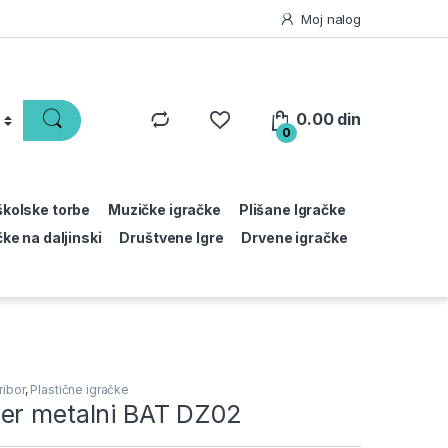
Moj nalog
0.00
din
0
 školske torbe
Muzičke igračke
Plišane Igračke
čke na daljinski
Društvene Igre
Drvene igračke
ribor
,
Plastične igračke
er metalni BAT DZ02