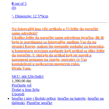
0
out of 5
(0)
‘- Dimenzije: 12,5*6cm
Na fotografiji ima više artikala a Vi želite da poručite
samo određeni?
Ukoliko želite da naručite samo određenu igračku, lik ili
boju iz asortimana sa fotografija, molimo Vas da na
stranici Korpe, nakon što popunite podatke za isporuku,
u komentaru precizno naglasite koji artikal sa slike želite
da poručite. U slučaju da artikal koji ste naveli u
napomeni nemamo na stanju, operater će Vas
kontaktirati u najkraćem mogućem roku.
Hvala Vam.
SKU: ddc32fe1bdb1
1,390.00
din
Pročitajte još
Dodaj u listu želja
Uporedi
Igračke i igre i školski pribor
,
Igračke na baterije
,
Igračke na
daljinski
,
Plastične igračke