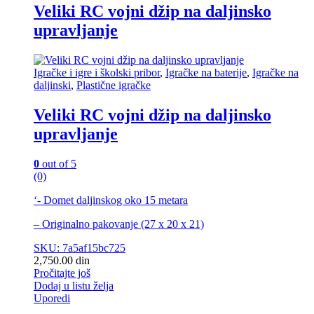
Veliki RC vojni džip na daljinsko
upravljanje
Igračke i igre i školski pribor
,
Igračke na baterije
,
Igračke na
daljinski
,
Plastične igračke
Veliki RC vojni džip na daljinsko
upravljanje
0
out of 5
(0)
‘- Domet daljinskog oko 15 metara
– Originalno pakovanje (27 x 20 x 21)
SKU: 7a5af15bc725
2,750.00
din
Pročitajte još
Dodaj u listu želja
Uporedi