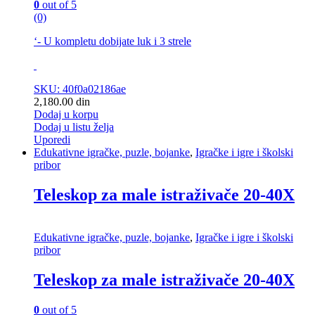
0
out of 5
(0)
‘- U kompletu dobijate luk i 3 strele
SKU: 40f0a02186ae
2,180.00
din
Dodaj u korpu
Dodaj u listu želja
Uporedi
Edukativne igračke, puzle, bojanke
,
Igračke i igre i školski
pribor
Teleskop za male istraživače 20-40X
Edukativne igračke, puzle, bojanke
,
Igračke i igre i školski
pribor
Teleskop za male istraživače 20-40X
0
out of 5