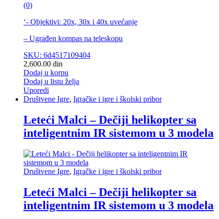
(0)
‘- Objektivi: 20x, 30x i 40x uvećanje
– Ugrađen kompas na teleskopu
SKU: 6d4517109404
2,600.00
din
Dodaj u korpu
Dodaj u listu želja
Uporedi
Društvene Igre
,
Igračke i igre i školski pribor
Leteći Malci – Dečiji helikopter sa
inteligentnim IR sistemom u 3 modela
Društvene Igre
,
Igračke i igre i školski pribor
Leteći Malci – Dečiji helikopter sa
inteligentnim IR sistemom u 3 modela