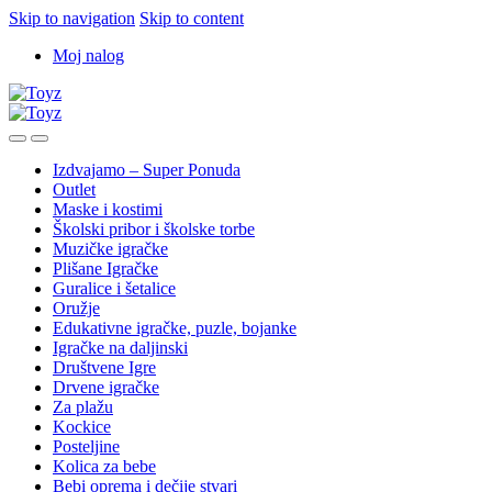
Skip to navigation
Skip to content
Moj nalog
Izdvajamo – Super Ponuda
Outlet
Maske i kostimi
Školski pribor i školske torbe
Muzičke igračke
Plišane Igračke
Guralice i šetalice
Oružje
Edukativne igračke, puzle, bojanke
Igračke na daljinski
Društvene Igre
Drvene igračke
Za plažu
Kockice
Posteljine
Kolica za bebe
Bebi oprema i dečije stvari