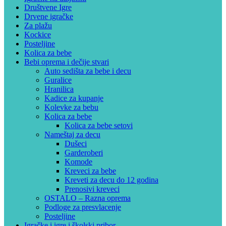
Društvene Igre
Drvene igračke
Za plažu
Kockice
Posteljine
Kolica za bebe
Bebi oprema i dečije stvari
Auto sedišta za bebe i decu
Guralice
Hranilica
Kadice za kupanje
Kolevke za bebu
Kolica za bebe
Kolica za bebe setovi
Nameštaj za decu
Dušeci
Garderoberi
Komode
Kreveci za bebe
Kreveti za decu do 12 godina
Prenosivi kreveci
OSTALO – Razna oprema
Podloge za presvlacenje
Posteljine
Igračke i igre i školski pribor