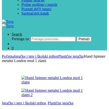
Plišane Igračke
Podne podloge i puzzle
Poznati dečji junaci
Saobraćajni kutak
Search
Pretraga za:
Pretraži
0
Početna
Igračke i igre i školski pribor
Plastične igračke
Hand Spinner
metalni London mod 1 zlatni
Igračke i igre i školski pribor
,
Plastične igračke