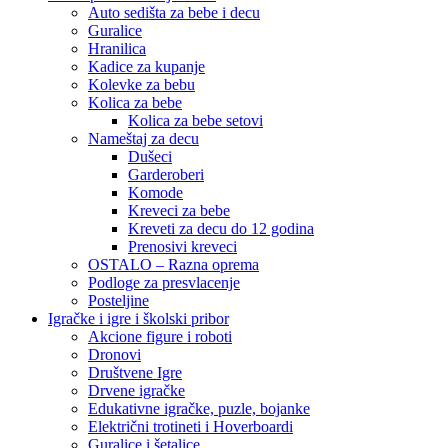
Auto sedišta za bebe i decu
Guralice
Hranilica
Kadice za kupanje
Kolevke za bebu
Kolica za bebe
Kolica za bebe setovi
Nameštaj za decu
Dušeci
Garderoberi
Komode
Kreveci za bebe
Kreveti za decu do 12 godina
Prenosivi kreveci
OSTALO – Razna oprema
Podloge za presvlacenje
Posteljine
Igračke i igre i školski pribor
Akcione figure i roboti
Dronovi
Društvene Igre
Drvene igračke
Edukativne igračke, puzle, bojanke
Električni trotineti i Hoverboardi
Guralice i šetalice