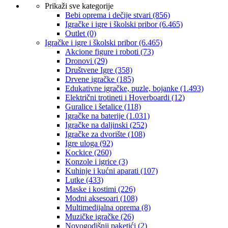
Prikaži sve kategorije
Bebi oprema i dečije stvari
(856)
Igračke i igre i školski pribor
(6.465)
Outlet
(0)
Igračke i igre i školski pribor
(6.465)
Akcione figure i roboti
(73)
Dronovi
(29)
Društvene Igre
(358)
Drvene igračke
(185)
Edukativne igračke, puzle, bojanke
(1.493)
Električni trotineti i Hoverboardi
(12)
Guralice i šetalice
(118)
Igračke na baterije
(1.031)
Igračke na daljinski
(252)
‎Igračke za dvorište
(108)
Igre uloga
(92)
Kockice
(260)
Konzole i igrice
(3)
Kuhinje i kućni aparati
(107)
Lutke
(433)
Maske i kostimi
(226)
Modni aksesoari
(108)
Multimedijalna oprema
(8)
Muzičke igračke
(26)
Novogodišnji paketići
(2)