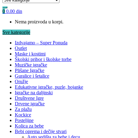
0
0.00
din
Nema proizvoda u korpi.
Sve kategorije
Izdvajamo – Super Ponuda
Outlet
Maske i kostimi
Školski pribor i školske torbe
Muzičke igračke
Plišane Igračke
Guralice i šetalice
Oružje
Edukativne igračke, puzle, bojanke
Igračke na daljinski
Društvene Igre
Drvene igračke
Za plažu
Kockice
Posteljine
Kolica za bebe
Bebi oprema i dečije stvari
Auto sedišta za bebe i decu