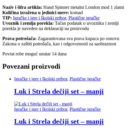
Naziv i šifra artikla:
Hand Spinner metalni London mod 1 zlatni
Količina izražena u jedinici mere:
komad
TIP:
Igračke i igre i školski pribor
,
Plastične igračke
Uvoznik i zemlja porekla:
Tačan podatak o uvozniku i zemlji
porekla je naveden na deklaraciji na proizvodu
Prava potrošača:
Zagarantovana sva prava kupaca po osnovu
Zakona o zaštiti potrošača, kao i odgovornosti za saobraznost
Povrat robe moguć unutar 14 dana
Povezani proizvodi
Igračke i igre i školski pribor
,
Plastične igračke
Luk i Strela dečiji set – manji
Igračke i igre i školski pribor
,
Plastične igračke
Luk i Strela dečiji set – manji