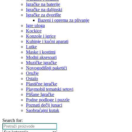
Igračke na baterije
Igračke na daljinski
‎Igračke za dvorište
Bazeni i oprema za plivanje
Igre uloga
Kockice
Konzole i igrice
Kuhinje i kućni aparati
Lutke
Maske i kostimi
Modni aksesoari
Muzičke igračke
Novogodišnji paketići
Oružje
Ostalo
Plastične igračke
Playmobil tematski setovi
Plišane Igračke
Podne podloge i puzzle
Poznati dečji junaci
Saobraćajni kutak
Search for: