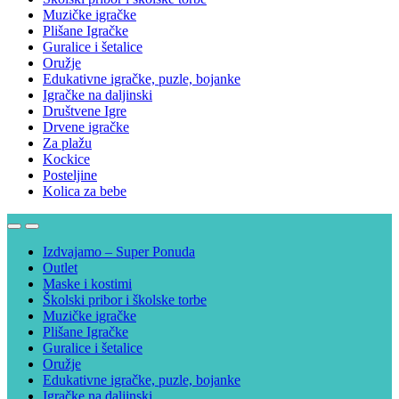
Muzičke igračke
Plišane Igračke
Guralice i šetalice
Oružje
Edukativne igračke, puzle, bojanke
Igračke na daljinski
Društvene Igre
Drvene igračke
Za plažu
Kockice
Posteljine
Kolica za bebe
Izdvajamo – Super Ponuda
Outlet
Maske i kostimi
Školski pribor i školske torbe
Muzičke igračke
Plišane Igračke
Guralice i šetalice
Oružje
Edukativne igračke, puzle, bojanke
Igračke na daljinski