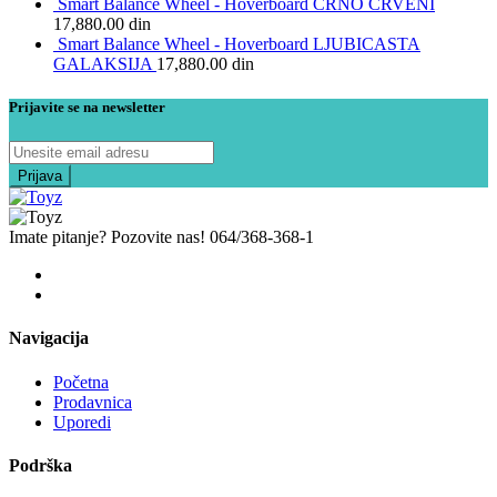
Smart Balance Wheel - Hoverboard CRNO CRVENI
17,880.00
din
Smart Balance Wheel - Hoverboard LJUBICASTA
GALAKSIJA
17,880.00
din
Prijavite se na newsletter
Imate pitanje? Pozovite nas!
064/368-368-1
Navigacija
Početna
Prodavnica
Uporedi
Podrška