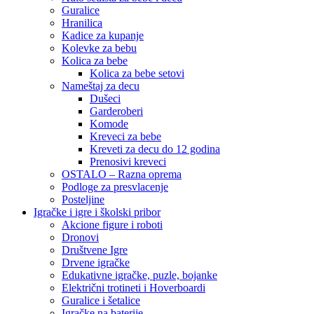
Guralice
Hranilica
Kadice za kupanje
Kolevke za bebu
Kolica za bebe
Kolica za bebe setovi
Nameštaj za decu
Dušeci
Garderoberi
Komode
Kreveci za bebe
Kreveti za decu do 12 godina
Prenosivi kreveci
OSTALO – Razna oprema
Podloge za presvlacenje
Posteljine
Igračke i igre i školski pribor
Akcione figure i roboti
Dronovi
Društvene Igre
Drvene igračke
Edukativne igračke, puzle, bojanke
Električni trotineti i Hoverboardi
Guralice i šetalice
Igračke na baterije