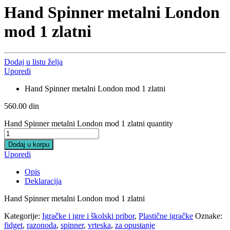
Hand Spinner metalni London
mod 1 zlatni
Dodaj u listu želja
Uporedi
Hand Spinner metalni London mod 1 zlatni
560.00
din
Hand Spinner metalni London mod 1 zlatni quantity
Dodaj u korpu
Uporedi
Opis
Deklaracija
Hand Spinner metalni London mod 1 zlatni
Kategorije:
Igračke i igre i školski pribor
,
Plastične igračke
Oznake:
fidget
,
razonoda
,
spinner
,
vrteska
,
za opustanje