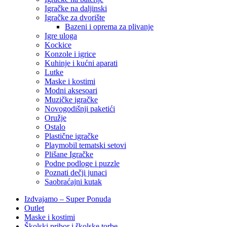
Igračke na daljinski
‎Igračke za dvorište
Bazeni i oprema za plivanje
Igre uloga
Kockice
Konzole i igrice
Kuhinje i kućni aparati
Lutke
Maske i kostimi
Modni aksesoari
Muzičke igračke
Novogodišnji paketići
Oružje
Ostalo
Plastične igračke
Playmobil tematski setovi
Plišane Igračke
Podne podloge i puzzle
Poznati dečji junaci
Saobraćajni kutak
Izdvajamo – Super Ponuda
Outlet
Maske i kostimi
Školski pribor i školske torbe