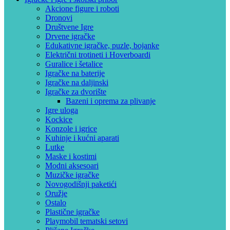
Akcione figure i roboti
Dronovi
Društvene Igre
Drvene igračke
Edukativne igračke, puzle, bojanke
Električni trotineti i Hoverboardi
Guralice i šetalice
Igračke na baterije
Igračke na daljinski
‎Igračke za dvorište
Bazeni i oprema za plivanje
Igre uloga
Kockice
Konzole i igrice
Kuhinje i kućni aparati
Lutke
Maske i kostimi
Modni aksesoari
Muzičke igračke
Novogodišnji paketići
Oružje
Ostalo
Plastične igračke
Playmobil tematski setovi