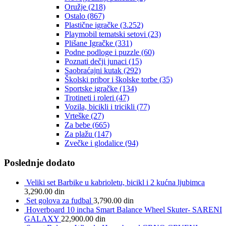
Oružje
(218)
Ostalo
(867)
Plastične igračke
(3.252)
Playmobil tematski setovi
(23)
Plišane Igračke
(331)
Podne podloge i puzzle
(60)
Poznati dečji junaci
(15)
Saobraćajni kutak
(292)
Školski pribor i školske torbe
(35)
Sportske igračke
(134)
Trotineti i roleri
(47)
Vozila, bicikli i tricikli
(77)
Vrteške
(27)
Za bebe
(665)
Za plažu
(147)
Zvečke i glodalice
(94)
Poslednje dodato
Veliki set Barbike u kabrioletu, bicikl i 2 kućna ljubimca
3,290.00
din
Set golova za fudbal
3,790.00
din
Hoverboard 10 incha Smart Balance Wheel Skuter- SARENI
GALAXY
22,900.00
din