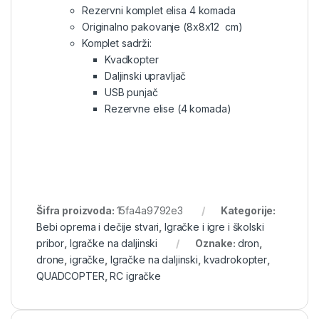
Rezervni komplet elisa 4 komada
Originalno pakovanje (8x8x12 cm)
Komplet sadrži:
Kvadkopter
Daljinski upravljač
USB punjač
Rezervne elise (4 komada)
Šifra proizvoda:
15fa4a9792e3
Kategorije:
Bebi oprema i dečije stvari
,
Igračke i igre i školski
pribor
,
Igračke na daljinski
Oznake:
dron
,
drone
,
igračke
,
Igračke na daljinski
,
kvadrokopter
,
QUADCOPTER
,
RC igračke