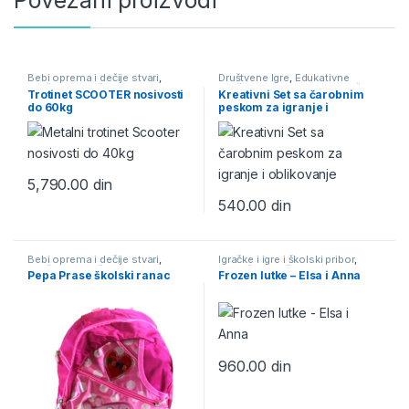
Bebi oprema i dečije stvari
,
Društvene Igre
,
Edukativne
Igračke i igre i školski pribor
,
igračke, puzle, bojanke
,
Igračke i
Trotinet SCOOTER nosivosti
Kreativni Set sa čarobnim
Trotineti i roleri
igre i školski pribor
do 60kg
peskom za igranje i
oblikovanje
5,790.00
din
540.00
din
Bebi oprema i dečije stvari
,
Igračke i igre i školski pribor
,
Igračke i igre i školski pribor
,
Plastične igračke
Pepa Prase školski ranac
Frozen lutke – Elsa i Anna
Školski pribor i školske torbe
,
Torbe i Rančevi za školu i vrtić
960.00
din