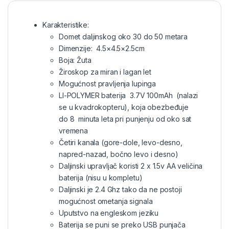
Karakteristike:
Domet daljinskog oko 30 do 50 metara
Dimenzije: 4.5×4.5×2.5cm
Boja: Žuta
Žiroskop za miran i lagan let
Mogućnost pravljenja lupinga
LI-POLYMER baterija 3.7V 100mAh (nalazi
se u kvadrokopteru), koja obezbeđuje
do 8 minuta leta pri punjenju od oko sat
vremena
Četiri kanala (gore-dole, levo-desno,
napred-nazad, bočno levo i desno)
Daljinski upravljač koristi 2 x 1.5v AA veličina
baterija (nisu u kompletu)
Daljinski je 2.4 Ghz tako da ne postoji
mogućnost ometanja signala
Uputstvo na engleskom jeziku
Baterija se puni se preko USB punjača