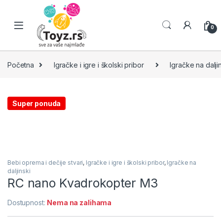
Skip to navigation
Skip to content
0
Početna
Igračke i igre i školski pribor
Igračke na dalji
Super ponuda
Bebi oprema i dečije stvari
,
Igračke i igre i školski pribor
,
Igračke na
daljinski
RC nano Kvadrokopter M3
Dostupnost:
Nema na zalihama