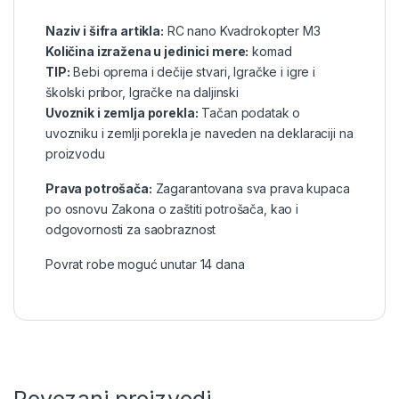
Naziv i šifra artikla:
RC nano Kvadrokopter M3
Količina izražena u jedinici mere:
komad
TIP:
Bebi oprema i dečije stvari
,
Igračke i igre i
školski pribor
,
Igračke na daljinski
Uvoznik i zemlja porekla:
Tačan podatak o
uvozniku i zemlji porekla je naveden na deklaraciji na
proizvodu
Prava potrošača:
Zagarantovana sva prava kupaca
po osnovu Zakona o zaštiti potrošača, kao i
odgovornosti za saobraznost
Povrat robe moguć unutar 14 dana
Povezani proizvodi