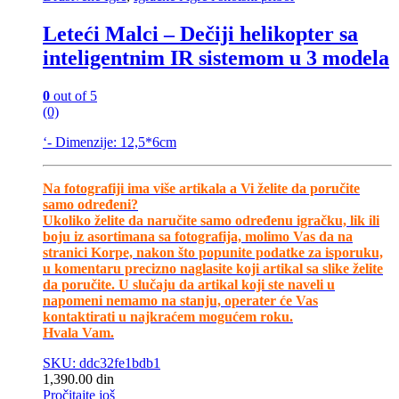
Leteći Malci – Dečiji helikopter sa
inteligentnim IR sistemom u 3 modela
0
out of 5
(0)
‘- Dimenzije: 12,5*6cm
Na fotografiji ima više artikala a Vi želite da poručite
samo određeni?
Ukoliko želite da naručite samo određenu igračku, lik ili
boju iz asortimana sa fotografija, molimo Vas da na
stranici Korpe, nakon što popunite podatke za isporuku,
u komentaru precizno naglasite koji artikal sa slike želite
da poručite. U slučaju da artikal koji ste naveli u
napomeni nemamo na stanju, operater će Vas
kontaktirati u najkraćem mogućem roku.
Hvala Vam.
SKU: ddc32fe1bdb1
1,390.00
din
Pročitajte još