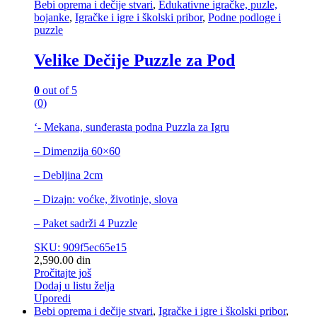
Bebi oprema i dečije stvari
,
Edukativne igračke, puzle,
bojanke
,
Igračke i igre i školski pribor
,
Podne podloge i
puzzle
Velike Dečije Puzzle za Pod
0
out of 5
(0)
‘- Mekana, sunđerasta podna Puzzla za Igru
– Dimenzija 60×60
– Debljina 2cm
– Dizajn: voćke, životinje, slova
– Paket sadrži 4 Puzzle
SKU: 909f5ec65e15
2,590.00
din
Pročitajte još
Dodaj u listu želja
Uporedi
Bebi oprema i dečije stvari
,
Igračke i igre i školski pribor
,