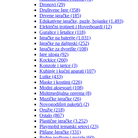
Dronovi
(29)
Društvene Igre
(358)
Drvene igračke
(185)
Edukativne igračke, puzle, bojanke
(1.493)
Električni trotineti i Hoverboardi
(12)
Guralice i šetalice
(118)
Igračke na baterije
(1.031)
Igračke na daljinski
(252)
‎Igračke za dvorište
(108)
Igre uloga
(92)
Kockice
(260)
Konzole i igrice
(3)
Kuhinje i kućni aparati
(107)
Lutke
(433)
Maske i kostimi
(226)
Modni aksesoari
(108)
Multimedijalna oprema
(8)
Muzičke igračke
(26)
Novogodišnji paketići
(2)
Oružje
(218)
Ostalo
(867)
Plastične igračke
(3.252)
Playmobil tematski setovi
(23)
Plišane Igračke
(331)
Podne podloge i puzzle
(60)