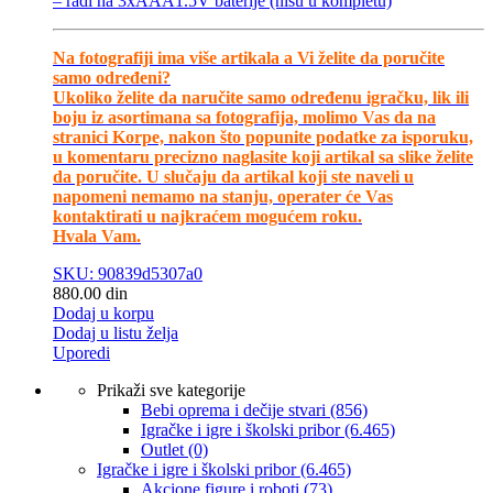
– radi na 3xAAA1.5V baterije (nisu u kompletu)
Na fotografiji ima više artikala a Vi želite da poručite
samo određeni?
Ukoliko želite da naručite samo određenu igračku, lik ili
boju iz asortimana sa fotografija, molimo Vas da na
stranici Korpe, nakon što popunite podatke za isporuku,
u komentaru precizno naglasite koji artikal sa slike želite
da poručite. U slučaju da artikal koji ste naveli u
napomeni nemamo na stanju, operater će Vas
kontaktirati u najkraćem mogućem roku.
Hvala Vam.
SKU: 90839d5307a0
880.00
din
Dodaj u korpu
Dodaj u listu želja
Uporedi
Prikaži sve kategorije
Bebi oprema i dečije stvari
(856)
Igračke i igre i školski pribor
(6.465)
Outlet
(0)
Igračke i igre i školski pribor
(6.465)
Akcione figure i roboti
(73)