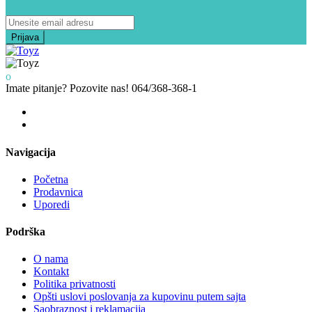
Imate pitanje? Pozovite nas!
064/368-368-1
Navigacija
Početna
Prodavnica
Uporedi
Podrška
O nama
Kontakt
Politika privatnosti
Opšti uslovi poslovanja za kupovinu putem sajta
Saobraznost i reklamacija