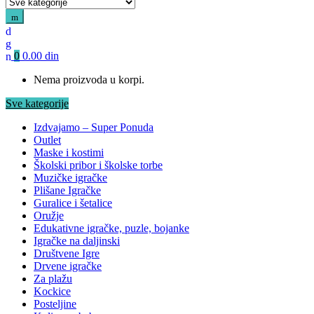
0
0.00
din
Nema proizvoda u korpi.
Sve kategorije
Izdvajamo – Super Ponuda
Outlet
Maske i kostimi
Školski pribor i školske torbe
Muzičke igračke
Plišane Igračke
Guralice i šetalice
Oružje
Edukativne igračke, puzle, bojanke
Igračke na daljinski
Društvene Igre
Drvene igračke
Za plažu
Kockice
Posteljine