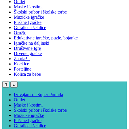
Outlet
Maske i kostimi
Školski pribor i školske torbe
Muzičke igračke
Plišane Igračke
Guralice i šetalice
Oružje
Edukativne igračke, puzle, bojanke
Igračke na daljinski
Društvene Igre
Drvene igračke
Za plažu
Kockice
Posteljine
Kolica za bebe
Izdvajamo – Super Ponuda
Outlet
Maske i kostimi
Školski pribor i školske torbe
Muzičke igračke
Plišane Igračke
Guralice i šetalice