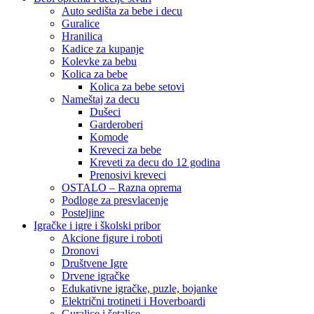
Auto sedišta za bebe i decu
Guralice
Hranilica
Kadice za kupanje
Kolevke za bebu
Kolica za bebe
Kolica za bebe setovi
Nameštaj za decu
Dušeci
Garderoberi
Komode
Kreveci za bebe
Kreveti za decu do 12 godina
Prenosivi kreveci
OSTALO – Razna oprema
Podloge za presvlacenje
Posteljine
Igračke i igre i školski pribor
Akcione figure i roboti
Dronovi
Društvene Igre
Drvene igračke
Edukativne igračke, puzle, bojanke
Električni trotineti i Hoverboardi
Guralice i šetalice