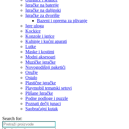
Igračke na baterije
Igračke na daljinski
‎Igračke za dvorište
Bazeni i oprema za plivanje
Igre uloga
Kockice
Konzole i igrice
Kuhinje i kućni aparati
Lutke
Maske i kostimi
Modni aksesoari
Muzičke igračke
Novogodišnji paketići
Oružje
Ostalo
Plastične igračke
Playmobil tematski setovi
Plišane Igračke
Podne podloge i puzzle
Poznati dečji junaci
Saobraćajni kutak
Search for: