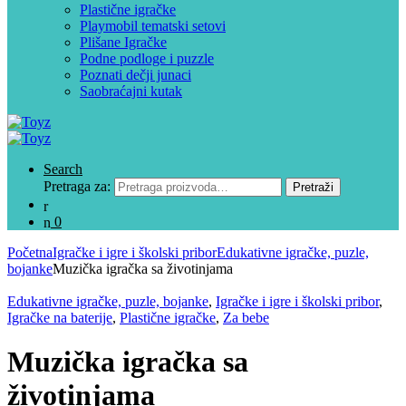
Plastične igračke
Playmobil tematski setovi
Plišane Igračke
Podne podloge i puzzle
Poznati dečji junaci
Saobraćajni kutak
Search
Pretraga za:
Pretraži
0
Početna
Igračke i igre i školski pribor
Edukativne igračke, puzle,
bojanke
Muzička igračka sa životinjama
Edukativne igračke, puzle, bojanke
,
Igračke i igre i školski pribor
,
Igračke na baterije
,
Plastične igračke
,
Za bebe
Muzička igračka sa
životinjama