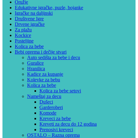
Oružje
Edukativne igračke, puzle, bojanke
Igračke na daljinski
Društvene Igre
Drvene igračke
Za plažu
Kockice
Posteljine
Kolica za bebe
Bebi oprema i dečije stvari
Auto sedišta za bebe i decu
Guralice
Hranilica
Kadice za kupanje
Kolevke za bebu
Kolica za bebe
Kolica za bebe setovi
Nameštaj za decu
Dušeci
Garderoberi
Komode
Kreveci za bebe
Kreveti za decu do 12 godina
Prenosivi kreveci
OSTALO – Razna oprema