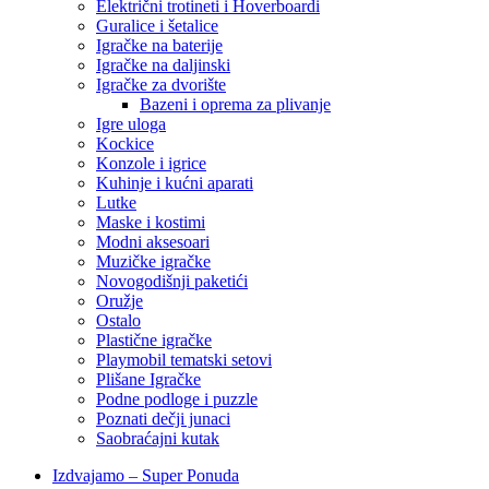
Električni trotineti i Hoverboardi
Guralice i šetalice
Igračke na baterije
Igračke na daljinski
‎Igračke za dvorište
Bazeni i oprema za plivanje
Igre uloga
Kockice
Konzole i igrice
Kuhinje i kućni aparati
Lutke
Maske i kostimi
Modni aksesoari
Muzičke igračke
Novogodišnji paketići
Oružje
Ostalo
Plastične igračke
Playmobil tematski setovi
Plišane Igračke
Podne podloge i puzzle
Poznati dečji junaci
Saobraćajni kutak
Izdvajamo – Super Ponuda