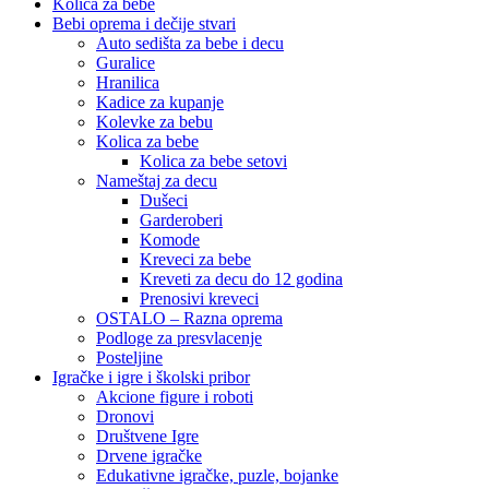
Kolica za bebe
Bebi oprema i dečije stvari
Auto sedišta za bebe i decu
Guralice
Hranilica
Kadice za kupanje
Kolevke za bebu
Kolica za bebe
Kolica za bebe setovi
Nameštaj za decu
Dušeci
Garderoberi
Komode
Kreveci za bebe
Kreveti za decu do 12 godina
Prenosivi kreveci
OSTALO – Razna oprema
Podloge za presvlacenje
Posteljine
Igračke i igre i školski pribor
Akcione figure i roboti
Dronovi
Društvene Igre
Drvene igračke
Edukativne igračke, puzle, bojanke