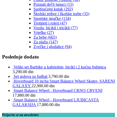
Poznati dečji junaci
(15)
Saobraćajni kutak
(292)
Školski pribor i školske torbe
(35)
Sportske igračke
(134)
Trotineti i roleri
(47)
Vozila, bicikli i tricikli
(77)
Vrteške
(27)
Za bebe
(665)
Za plažu
(147)
Zvečke i glodalice
(94)
Poslednje dodato
Veliki set Barbike u kabrioletu, bicikl i 2 kućna ljubimca
3,290.00
din
Set golova za fudbal
3,790.00
din
Hoverboard 10 incha Smart Balance Wheel Skuter- SARENI
GALAXY
22,900.00
din
Smart Balance Wheel - Hoverboard CRNO CRVENI
17,880.00
din
Smart Balance Wheel - Hoverboard LJUBICASTA
GALAKSIJA
17,880.00
din
Prijavite se na newsletter