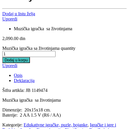
Dodaj u listu želja
Uporedi
Muzička igračka sa životinjama
2,090.00
din
Muzička igračka sa životinjama quantity
Dodaj u korpu
Uporedi
Opis
Deklaracija
Šifra artikla: JB 1149474
Muzička igračka sa životinjama
Dimenzije: 20x15x18 cm.
Baterije: 2 AA 1.5 V (R6 / AA)
Kategorije:
Edukativne igračke, puzle, bojanke
,
Igračke i igre i