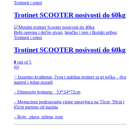
Trotineti i roleri
Trotinet SCOOTER nosivosti do 60kg
Bebi oprema i dečije stvari
,
Igračke i igre i školski pribor
,
Trotineti i roleri
Trotinet SCOOTER nosivosti do 60kg
0
out of 5
(0)
‘- Izuzetno kvalitetan, čvrst i stabilan trotinet sa tri točka – dva
napred i jedan pozadi
– Dimenzije trotineta: 53*24*72cm
– Mogucnost podesavanja visine upravljaca na 55cm, 59cm i
65cm mereno od gazista
– Boje: plava, zelena, roze