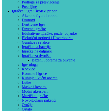
Podloge za presvlacenje
Posteljine
Igračke i igre i školski pribor
Akcione figure i roboti
Dronovi
Društvene Igre
Drvene igračke
Edukativne igračke, puzle, bojanke
Električni trotineti i Hoverboardi
Guralice i šetalice
Igračke na baterije
Igračke na daljinski
‎Igračke za dvorište
Bazeni i oprema za plivanje
Igre uloga
Kockice
Konzole i igrice
Kuhinje i kućni aparati
Lutke
Maske i kostimi
Modni aksesoari
Muzičke igračke
Novogodišnji paketići
Oružje
Ostalo