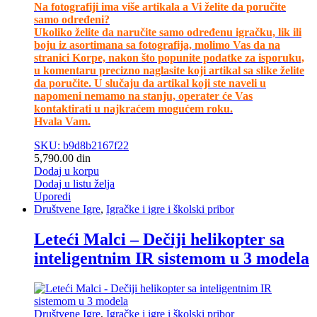
Na fotografiji ima više artikala a Vi želite da poručite
samo određeni?
Ukoliko želite da naručite samo određenu igračku, lik ili
boju iz asortimana sa fotografija, molimo Vas da na
stranici Korpe, nakon što popunite podatke za isporuku,
u komentaru precizno naglasite koji artikal sa slike želite
da poručite. U slučaju da artikal koji ste naveli u
napomeni nemamo na stanju, operater će Vas
kontaktirati u najkraćem mogućem roku.
Hvala Vam.
SKU: b9d8b2167f22
5,790.00
din
Dodaj u korpu
Dodaj u listu želja
Uporedi
Društvene Igre
,
Igračke i igre i školski pribor
Leteći Malci – Dečiji helikopter sa
inteligentnim IR sistemom u 3 modela
Društvene Igre
,
Igračke i igre i školski pribor