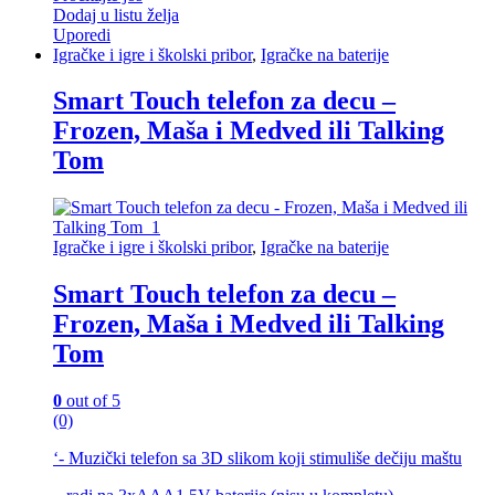
Dodaj u listu želja
Uporedi
Igračke i igre i školski pribor
,
Igračke na baterije
Smart Touch telefon za decu –
Frozen, Maša i Medved ili Talking
Tom
Igračke i igre i školski pribor
,
Igračke na baterije
Smart Touch telefon za decu –
Frozen, Maša i Medved ili Talking
Tom
0
out of 5
(0)
‘- Muzički telefon sa 3D slikom koji stimuliše dečiju maštu