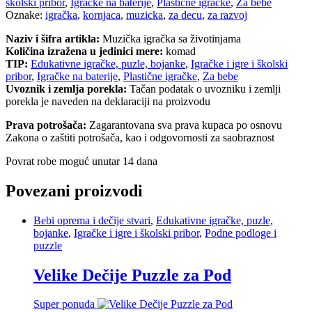
školski pribor
,
Igračke na baterije
,
Plastične igračke
,
Za bebe
Oznake:
igračka
,
kornjaca
,
muzicka
,
za decu
,
za razvoj
Naziv i šifra artikla:
Muzička igračka sa životinjama
Količina izražena u jedinici mere:
komad
TIP:
Edukativne igračke, puzle, bojanke
,
Igračke i igre i školski
pribor
,
Igračke na baterije
,
Plastične igračke
,
Za bebe
Uvoznik i zemlja porekla:
Tačan podatak o uvozniku i zemlji
porekla je naveden na deklaraciji na proizvodu
Prava potrošača:
Zagarantovana sva prava kupaca po osnovu
Zakona o zaštiti potrošača, kao i odgovornosti za saobraznost
Povrat robe moguć unutar 14 dana
Povezani proizvodi
Bebi oprema i dečije stvari
,
Edukativne igračke, puzle,
bojanke
,
Igračke i igre i školski pribor
,
Podne podloge i
puzzle
Velike Dečije Puzzle za Pod
Super ponuda