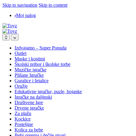
Skip to navigation
Skip to content
Moj nalog
Izdvajamo – Super Ponuda
Outlet
Maske i kostimi
Školski pribor i školske torbe
Muzičke igračke
Plišane Igračke
Guralice i šetalice
Oružje
Edukativne igračke, puzle, bojanke
Igračke na daljinski
Društvene Igre
Drvene igračke
Za plažu
Kockice
Posteljine
Kolica za bebe
Bebi oprema i dečije stvari