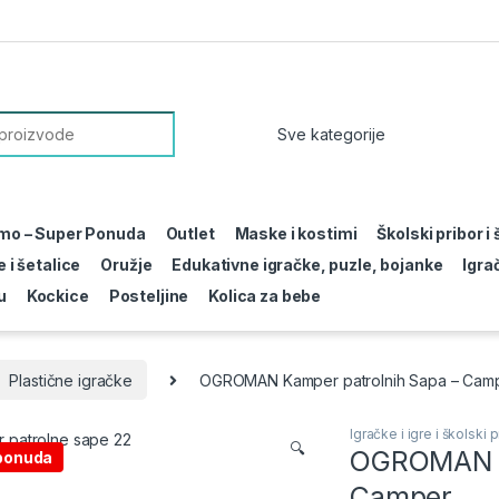
or:
mo – Super Ponuda
Outlet
Maske i kostimi
Školski pribor i
 i šetalice
Oružje
Edukativne igračke, puzle, bojanke
Igra
u
Kockice
Posteljine
Kolica za bebe
Plastične igračke
OGROMAN Kamper patrolnih Sapa – Cam
Igračke i igre i školski p
🔍
OGROMAN K
ponuda
Camper