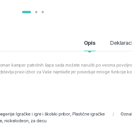
Opis
Deklaraci
oman kamper patrolnih šapa sada možete naručiti po veoma povoljnoj
dstavlja pravi izbor za Vaše najmlađe jer poseduje mnoge funkcije koj
egorije:
Igračke i igre i školski pribor
,
Plastične igračke
Ozna
e
,
nickelodeon
,
za decu