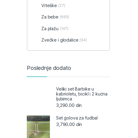
Vrteške
(27)
Za bebe
(665)
Za plažu
(147)
Zvečke i glodalice
(94)
Poslednje dodato
Veliki set Barbike u
kabrioletu, bicikl i 2 kućna
ljubimca
3,290.00
din
Set golova za fudbal
3,790.00
din