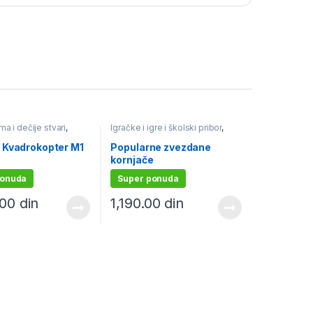
a i dečije stvari
,
Igračke i igre i školski pribor
,
gre i školski pribor
,
Igračke na baterije
,
Plišane
 daljinski
Igračke
,
Za bebe
 Kvadrokopter M1
Popularne zvezdane
kornjače
ponuda
Super ponuda
.00
din
1,190.00
din