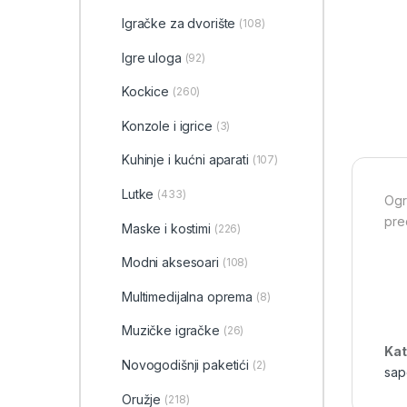
‎Igračke za dvorište
(108)
Igre uloga
(92)
Kockice
(260)
Konzole i igrice
(3)
Kuhinje i kućni aparati
(107)
Lutke
(433)
Ogr
pre
Maske i kostimi
(226)
Modni aksesoari
(108)
Multimedijalna oprema
(8)
Muzičke igračke
(26)
Kat
Novogodišnji paketići
(2)
sap
Oružje
(218)