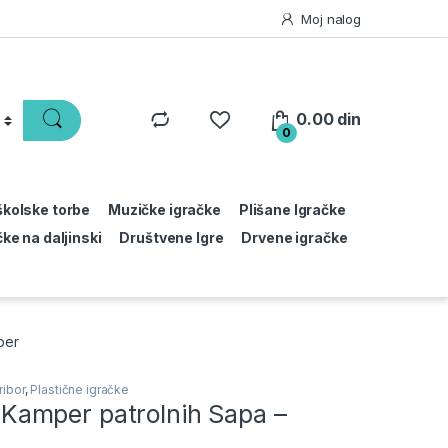
Moj nalog
0.00
din
0
 školske torbe
Muzičke igračke
Plišane Igračke
čke na daljinski
Društvene Igre
Drvene igračke
per
ribor
,
Plastične igračke
amper patrolnih Sapa –