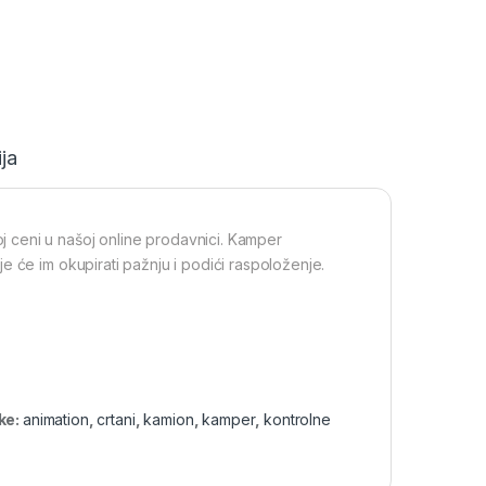
ja
 ceni u našoj online prodavnici. Kamper
e će im okupirati pažnju i podići raspoloženje.
ke:
animation
,
crtani
,
kamion
,
kamper
,
kontrolne