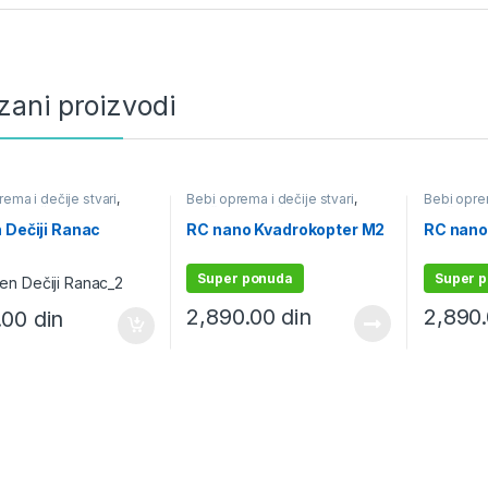
zani proizvodi
ema i dečije stvari
,
Bebi oprema i dečije stvari
,
Bebi oprem
i igre i školski pribor
,
Igračke i igre i školski pribor
,
Igračke i i
pribor i školske torbe
,
Igračke na daljinski
Igračke na
 Dečiji Ranac
RC nano Kvadrokopter M2
RC nano
Rančevi za školu i vrtić
Super ponuda
Super 
2,890.00
din
2,890
0.00
din