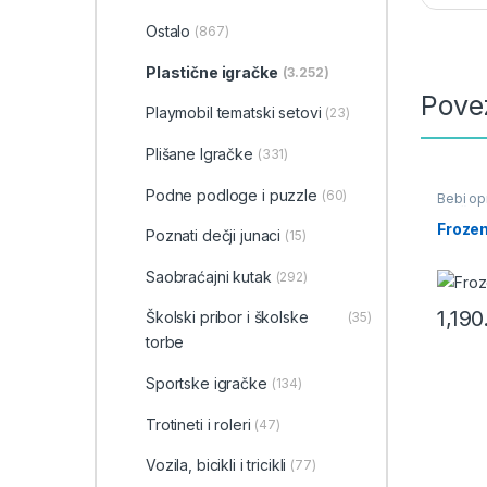
Ostalo
(867)
Plastične igračke
(3.252)
Pove
Playmobil tematski setovi
(23)
Plišane Igračke
(331)
Podne podloge i puzzle
(60)
Bebi opr
Igračke 
Školski 
Frozen
Poznati dečji junaci
(15)
Torbe i 
Saobraćajni kutak
(292)
1,19
Školski pribor i školske
(35)
torbe
Sportske igračke
(134)
Trotineti i roleri
(47)
Vozila, bicikli i tricikli
(77)