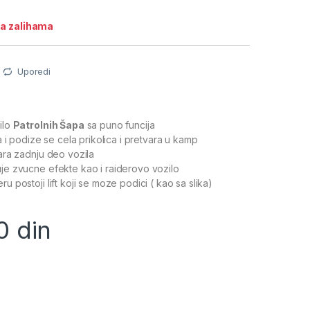
a zalihama
Uporedi
ilo
Patrolnih Šapa
sa puno funcija
 i podize se cela prikolica i pretvara u kamp
ara zadnju deo vozila
e zvucne efekte kao i raiderovo vozilo
 postoji lift koji se moze podici ( kao sa slika)
00
din