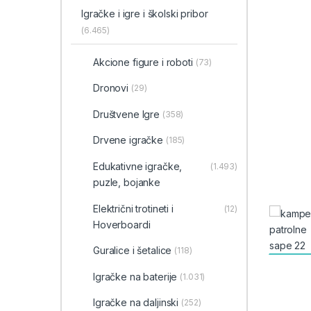
Igračke i igre i školski pribor
(6.465)
Akcione figure i roboti
(73)
Dronovi
(29)
Društvene Igre
(358)
Drvene igračke
(185)
Edukativne igračke,
(1.493)
puzle, bojanke
Električni trotineti i
(12)
Hoverboardi
Guralice i šetalice
(118)
Igračke na baterije
(1.031)
Igračke na daljinski
(252)