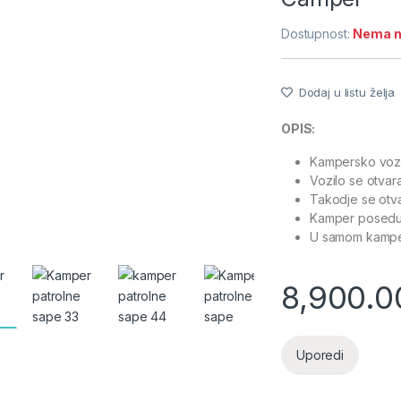
Dostupnost:
Nema n
Dodaj u listu želja
OPIS:
Kampersko voz
Vozilo se otvara
Takodje se otv
Kamper poseduj
U samom kamperu
8,900.
Uporedi