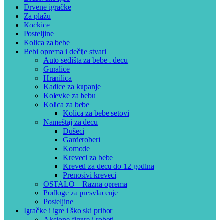
Drvene igračke
Za plažu
Kockice
Posteljine
Kolica za bebe
Bebi oprema i dečije stvari
Auto sedišta za bebe i decu
Guralice
Hranilica
Kadice za kupanje
Kolevke za bebu
Kolica za bebe
Kolica za bebe setovi
Nameštaj za decu
Dušeci
Garderoberi
Komode
Kreveci za bebe
Kreveti za decu do 12 godina
Prenosivi kreveci
OSTALO – Razna oprema
Podloge za presvlacenje
Posteljine
Igračke i igre i školski pribor
Akcione figure i roboti