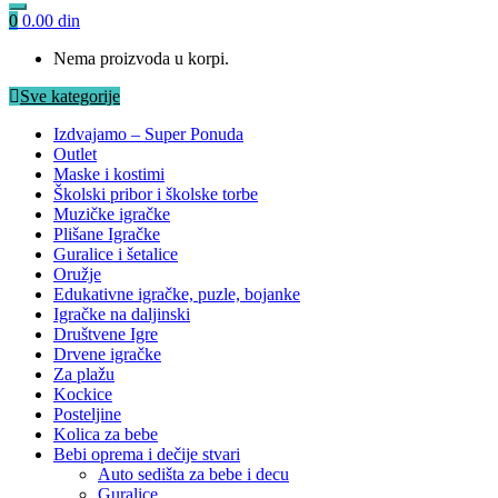
0
0.00
din
Nema proizvoda u korpi.
Sve kategorije
Izdvajamo – Super Ponuda
Outlet
Maske i kostimi
Školski pribor i školske torbe
Muzičke igračke
Plišane Igračke
Guralice i šetalice
Oružje
Edukativne igračke, puzle, bojanke
Igračke na daljinski
Društvene Igre
Drvene igračke
Za plažu
Kockice
Posteljine
Kolica za bebe
Bebi oprema i dečije stvari
Auto sedišta za bebe i decu
Guralice