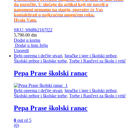
da poručite. U slučaju da artikal koji ste naveli u
napomeni nemamo na stanju, operater će Vas
kontaktirati u najkraćem mogućem roku.
Hvala Vam.
SKU: b9d8b2167f22
5,790.00
din
Dodaj u korpu
Dodaj u listu želja
Uporedi
Bebi oprema i dečije stvari
,
Igračke i igre i školski pribor
,
Školski pribor i školske torbe
,
Torbe i Rančevi za školu i vrtić
Pepa Prase školski ranac
Bebi oprema i dečije stvari
,
Igračke i igre i školski pribor
,
Školski pribor i školske torbe
,
Torbe i Rančevi za školu i vrtić
Pepa Prase školski ranac
0
out of 5
(0)