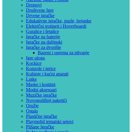
Dronovi
Društvene Igre
Drvene igračke
Edukativne igračke, puzle, bojanke
Električni trotineti i Hoverboardi
Guralice i šetalice
Igračke na baterije
Igračke na daljinski
‎Igračke za dvorište
Bazeni i oprema za plivanje
Igre uloga
Kockice
Konzole i igrice
Kuhinje i kućni aparati
Lutke
Maske i kostimi
Modni aksesoari
Muzičke igračke
Novogodišnji paketići
Oružje
Ostalo
Plastične igračke
Playmobil tematski setovi
Plišane Igračke