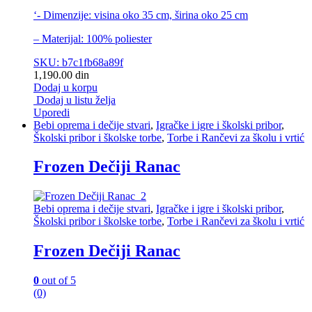
‘- Dimenzije: visina oko 35 cm, širina oko 25 cm
– Materijal: 100% poliester
SKU: b7c1fb68a89f
1,190.00
din
Dodaj u korpu
Dodaj u listu želja
Uporedi
Bebi oprema i dečije stvari
,
Igračke i igre i školski pribor
,
Školski pribor i školske torbe
,
Torbe i Rančevi za školu i vrtić
Frozen Dečiji Ranac
Bebi oprema i dečije stvari
,
Igračke i igre i školski pribor
,
Školski pribor i školske torbe
,
Torbe i Rančevi za školu i vrtić
Frozen Dečiji Ranac
0
out of 5
(0)