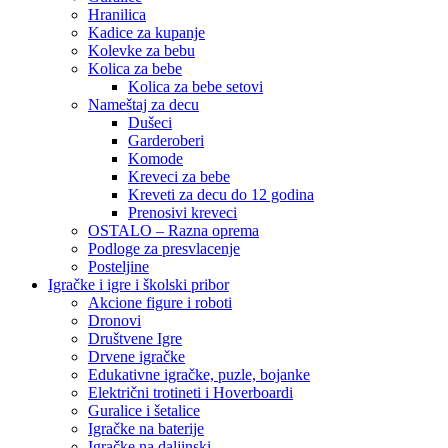
Hranilica
Kadice za kupanje
Kolevke za bebu
Kolica za bebe
Kolica za bebe setovi
Nameštaj za decu
Dušeci
Garderoberi
Komode
Kreveci za bebe
Kreveti za decu do 12 godina
Prenosivi kreveci
OSTALO – Razna oprema
Podloge za presvlacenje
Posteljine
Igračke i igre i školski pribor
Akcione figure i roboti
Dronovi
Društvene Igre
Drvene igračke
Edukativne igračke, puzle, bojanke
Električni trotineti i Hoverboardi
Guralice i šetalice
Igračke na baterije
Igračke na daljinski