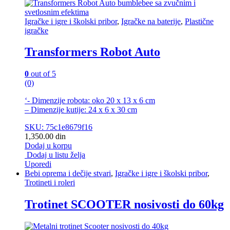
Igračke i igre i školski pribor
,
Igračke na baterije
,
Plastične
igračke
Transformers Robot Auto
0
out of 5
(0)
‘- Dimenzije robota: oko 20 x 13 x 6 cm
– Dimenzije kutije: 24 x 6 x 30 cm
SKU: 75c1e8679f16
1,350.00
din
Dodaj u korpu
Dodaj u listu želja
Uporedi
Bebi oprema i dečije stvari
,
Igračke i igre i školski pribor
,
Trotineti i roleri
Trotinet SCOOTER nosivosti do 60kg