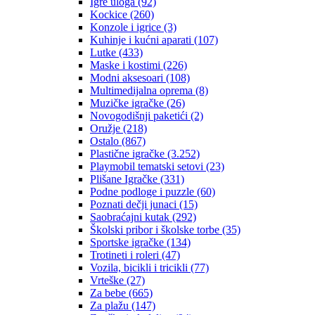
Igre uloga
(92)
Kockice
(260)
Konzole i igrice
(3)
Kuhinje i kućni aparati
(107)
Lutke
(433)
Maske i kostimi
(226)
Modni aksesoari
(108)
Multimedijalna oprema
(8)
Muzičke igračke
(26)
Novogodišnji paketići
(2)
Oružje
(218)
Ostalo
(867)
Plastične igračke
(3.252)
Playmobil tematski setovi
(23)
Plišane Igračke
(331)
Podne podloge i puzzle
(60)
Poznati dečji junaci
(15)
Saobraćajni kutak
(292)
Školski pribor i školske torbe
(35)
Sportske igračke
(134)
Trotineti i roleri
(47)
Vozila, bicikli i tricikli
(77)
Vrteške
(27)
Za bebe
(665)
Za plažu
(147)