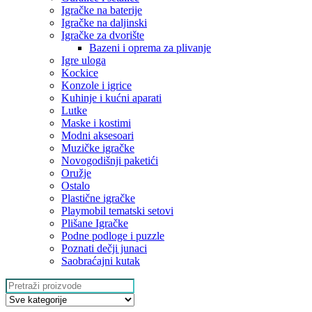
Igračke na baterije
Igračke na daljinski
‎Igračke za dvorište
Bazeni i oprema za plivanje
Igre uloga
Kockice
Konzole i igrice
Kuhinje i kućni aparati
Lutke
Maske i kostimi
Modni aksesoari
Muzičke igračke
Novogodišnji paketići
Oružje
Ostalo
Plastične igračke
Playmobil tematski setovi
Plišane Igračke
Podne podloge i puzzle
Poznati dečji junaci
Saobraćajni kutak
Search
for: