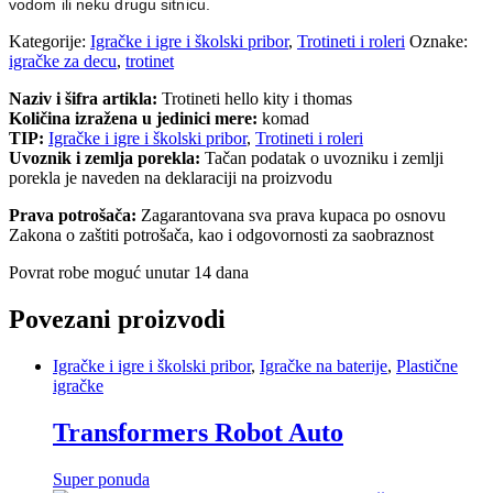
vodom ili neku drugu sitnicu.
Kategorije:
Igračke i igre i školski pribor
,
Trotineti i roleri
Oznake:
igračke za decu
,
trotinet
Naziv i šifra artikla:
Trotineti hello kity i thomas
Količina izražena u jedinici mere:
komad
TIP:
Igračke i igre i školski pribor
,
Trotineti i roleri
Uvoznik i zemlja porekla:
Tačan podatak o uvozniku i zemlji
porekla je naveden na deklaraciji na proizvodu
Prava potrošača:
Zagarantovana sva prava kupaca po osnovu
Zakona o zaštiti potrošača, kao i odgovornosti za saobraznost
Povrat robe moguć unutar 14 dana
Povezani proizvodi
Igračke i igre i školski pribor
,
Igračke na baterije
,
Plastične
igračke
Transformers Robot Auto
Super ponuda