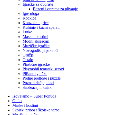
‎Igračke za dvorište
Bazeni i oprema za plivanje
Igre uloga
Kockice
Konzole i igrice
Kuhinje i kućni aparati
Lutke
Maske i kostimi
Modni aksesoari
Muzičke igračke
Novogodišnji paketići
Oružje
Ostalo
Plastične igračke
Playmobil tematski setovi
Plišane Igračke
Podne podloge i puzzle
Poznati dečji junaci
Saobraćajni kutak
Izdvajamo – Super Ponuda
Outlet
Maske i kostimi
Školski pribor i školske torbe
Muzičke igračke