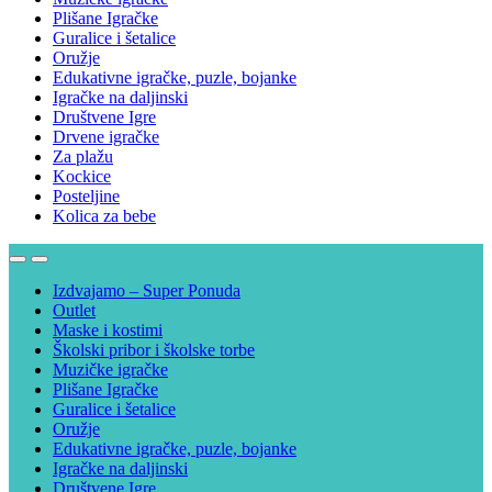
Plišane Igračke
Guralice i šetalice
Oružje
Edukativne igračke, puzle, bojanke
Igračke na daljinski
Društvene Igre
Drvene igračke
Za plažu
Kockice
Posteljine
Kolica za bebe
Izdvajamo – Super Ponuda
Outlet
Maske i kostimi
Školski pribor i školske torbe
Muzičke igračke
Plišane Igračke
Guralice i šetalice
Oružje
Edukativne igračke, puzle, bojanke
Igračke na daljinski
Društvene Igre