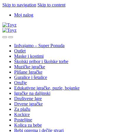
Skip to navigation
Skip to content
Moj nalog
Izdvajamo – Super Ponuda
Outlet
Maske i kostimi
Školski pribor i školske torbe
Muzičke igračke
Plišane Igračke
Guralice i šetalice
Oružje
Edukativne igračke, puzle, bojanke
Igračke na daljinski
Društvene Igre
Drvene igračke
Za plažu
Kockice
Posteljine
Kolica za bebe
Bebi oprema i dečije stvari