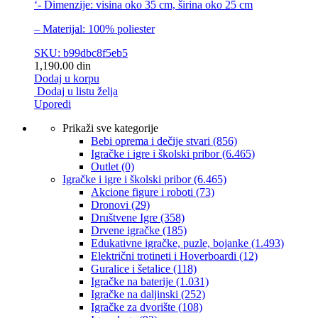
‘- Dimenzije: visina oko 35 cm, širina oko 25 cm
– Materijal: 100% poliester
SKU: b99dbc8f5eb5
1,190.00
din
Dodaj u korpu
Dodaj u listu želja
Uporedi
Prikaži sve kategorije
Bebi oprema i dečije stvari
(856)
Igračke i igre i školski pribor
(6.465)
Outlet
(0)
Igračke i igre i školski pribor
(6.465)
Akcione figure i roboti
(73)
Dronovi
(29)
Društvene Igre
(358)
Drvene igračke
(185)
Edukativne igračke, puzle, bojanke
(1.493)
Električni trotineti i Hoverboardi
(12)
Guralice i šetalice
(118)
Igračke na baterije
(1.031)
Igračke na daljinski
(252)
‎Igračke za dvorište
(108)