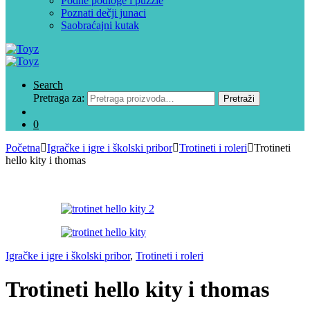
Podne podloge i puzzle
Poznati dečji junaci
Saobraćajni kutak
Search
Pretraga za:
Pretraži
0
Početna
Igračke i igre i školski pribor
Trotineti i roleri
Trotineti
hello kity i thomas
Igračke i igre i školski pribor
,
Trotineti i roleri
Trotineti hello kity i thomas