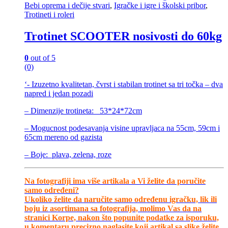
Bebi oprema i dečije stvari
,
Igračke i igre i školski pribor
,
Trotineti i roleri
Trotinet SCOOTER nosivosti do 60kg
0
out of 5
(0)
‘- Izuzetno kvalitetan, čvrst i stabilan trotinet sa tri točka – dva
napred i jedan pozadi
– Dimenzije trotineta: 53*24*72cm
– Mogucnost podesavanja visine upravljaca na 55cm, 59cm i
65cm mereno od gazista
– Boje: plava, zelena, roze
Na fotografiji ima više artikala a Vi želite da poručite
samo određeni?
Ukoliko želite da naručite samo određenu igračku, lik ili
boju iz asortimana sa fotografija, molimo Vas da na
stranici Korpe, nakon što popunite podatke za isporuku,
u komentaru precizno naglasite koji artikal sa slike želite