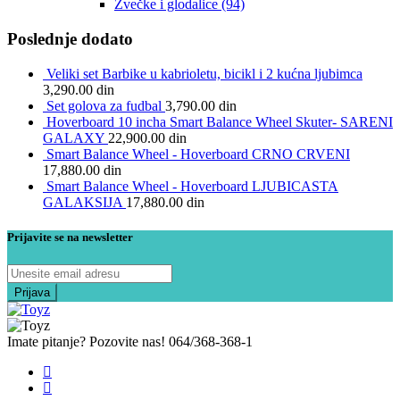
Zvečke i glodalice
(94)
Poslednje dodato
Veliki set Barbike u kabrioletu, bicikl i 2 kućna ljubimca
3,290.00
din
Set golova za fudbal
3,790.00
din
Hoverboard 10 incha Smart Balance Wheel Skuter- SARENI
GALAXY
22,900.00
din
Smart Balance Wheel - Hoverboard CRNO CRVENI
17,880.00
din
Smart Balance Wheel - Hoverboard LJUBICASTA
GALAKSIJA
17,880.00
din
Prijavite se na newsletter
Imate pitanje? Pozovite nas!
064/368-368-1