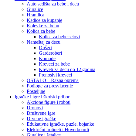
Auto sedišta za bebe i decu
Guralice
Hranilica
Kadice za kupanje
Kolevke za bebu
Kolica za bebe
Kolica za bebe setovi
Nameštaj za decu
Dušeci
Garderoberi
Komode
Kreveci za bebe
Kreveti za decu do 12 godina
Prenosivi kreveci
OSTALO – Razna oprema
Podloge za presvlacenje
Posteljine
Igračke i igre i školski pribor
Akcione figure i roboti
Dronovi
Društvene Igre
Drvene igračke
Edukativne igračke, puzle, bojanke
Električni trotineti i Hoverboardi
Guralice i šetalice