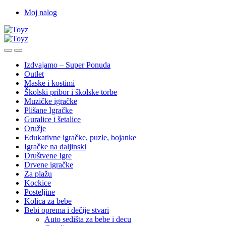
Skip
Skip
Moj nalog
to
to
navigation
content
Izdvajamo – Super Ponuda
Outlet
Maske i kostimi
Školski pribor i školske torbe
Muzičke igračke
Plišane Igračke
Guralice i šetalice
Oružje
Edukativne igračke, puzle, bojanke
Igračke na daljinski
Društvene Igre
Drvene igračke
Za plažu
Kockice
Posteljine
Kolica za bebe
Bebi oprema i dečije stvari
Auto sedišta za bebe i decu