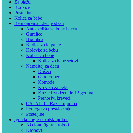
Za plažu
Kockice
Posteljine
Kolica za bebe
Bebi oprema i dečije stvari
Auto sedišta za bebe i decu
Guralice
Hranilica
Kadice za kupanje
Kolevke za bebu
Kolica za bebe
Kolica za bebe setovi
Nameštaj za decu
Dušeci
Garderoberi
Komode
Kreveci za bebe
Kreveti za decu do 12 godina
Prenosivi kreveci
OSTALO – Razna oprema
Podloge za presvlacenje
Posteljine
Igračke i igre i školski pribor
Akcione figure i roboti
Dronovi