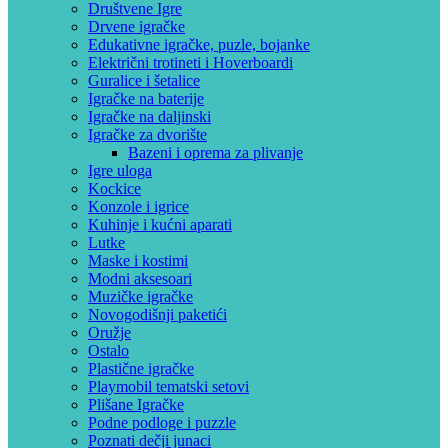
Društvene Igre
Drvene igračke
Edukativne igračke, puzle, bojanke
Električni trotineti i Hoverboardi
Guralice i šetalice
Igračke na baterije
Igračke na daljinski
‎Igračke za dvorište
Bazeni i oprema za plivanje
Igre uloga
Kockice
Konzole i igrice
Kuhinje i kućni aparati
Lutke
Maske i kostimi
Modni aksesoari
Muzičke igračke
Novogodišnji paketići
Oružje
Ostalo
Plastične igračke
Playmobil tematski setovi
Plišane Igračke
Podne podloge i puzzle
Poznati dečji junaci