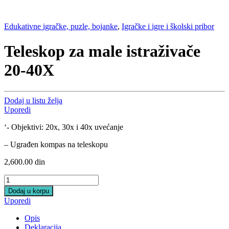
Edukativne igračke, puzle, bojanke
,
Igračke i igre i školski pribor
Teleskop za male istraživače
20-40X
Dodaj u listu želja
Uporedi
‘- Objektivi: 20x, 30x i 40x uvećanje
– Ugrađen kompas na teleskopu
2,600.00
din
Teleskop
za
Dodaj u korpu
male
Uporedi
istraživače
20-
Opis
40X
Deklaracija