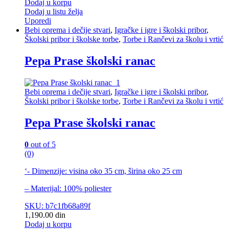
Dodaj u korpu
Dodaj u listu želja
Uporedi
Bebi oprema i dečije stvari
,
Igračke i igre i školski pribor
,
Školski pribor i školske torbe
,
Torbe i Rančevi za školu i vrtić
Pepa Prase školski ranac
Bebi oprema i dečije stvari
,
Igračke i igre i školski pribor
,
Školski pribor i školske torbe
,
Torbe i Rančevi za školu i vrtić
Pepa Prase školski ranac
0
out of 5
(0)
‘- Dimenzije: visina oko 35 cm, širina oko 25 cm
– Materijal: 100% poliester
SKU: b7c1fb68a89f
1,190.00
din
Dodaj u korpu