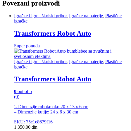
Povezani proizvodi
Igračke i igre i školski pribor
,
Igračke na baterije
,
Plastične
igračke
Transformers Robot Auto
Super ponuda
Igračke i igre i školski pribor
,
Igračke na baterije
,
Plastične
igračke
Transformers Robot Auto
0
out of 5
(0)
‘- Dimenzije robota: oko 20 x 13 x 6 cm
– Dimenzije kutije: 24 x 6 x 30 cm
SKU: 75c1e8679f16
1,350.00
din