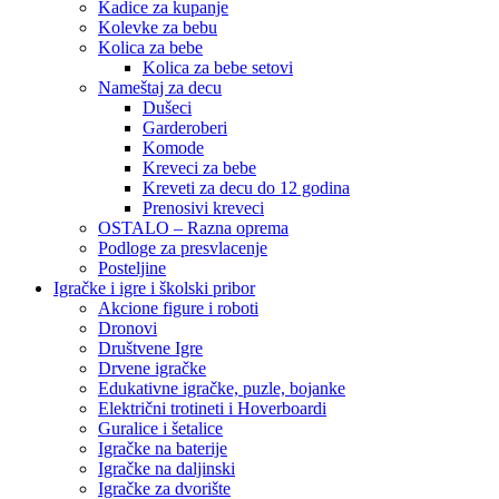
Kadice za kupanje
Kolevke za bebu
Kolica za bebe
Kolica za bebe setovi
Nameštaj za decu
Dušeci
Garderoberi
Komode
Kreveci za bebe
Kreveti za decu do 12 godina
Prenosivi kreveci
OSTALO – Razna oprema
Podloge za presvlacenje
Posteljine
Igračke i igre i školski pribor
Akcione figure i roboti
Dronovi
Društvene Igre
Drvene igračke
Edukativne igračke, puzle, bojanke
Električni trotineti i Hoverboardi
Guralice i šetalice
Igračke na baterije
Igračke na daljinski
‎Igračke za dvorište