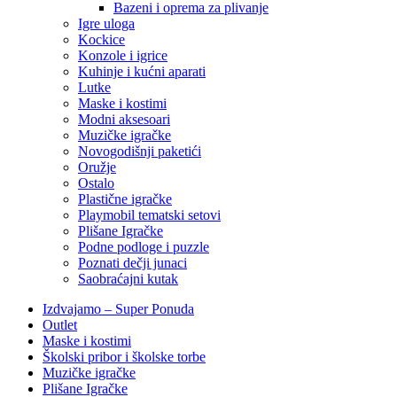
Bazeni i oprema za plivanje
Igre uloga
Kockice
Konzole i igrice
Kuhinje i kućni aparati
Lutke
Maske i kostimi
Modni aksesoari
Muzičke igračke
Novogodišnji paketići
Oružje
Ostalo
Plastične igračke
Playmobil tematski setovi
Plišane Igračke
Podne podloge i puzzle
Poznati dečji junaci
Saobraćajni kutak
Izdvajamo – Super Ponuda
Outlet
Maske i kostimi
Školski pribor i školske torbe
Muzičke igračke
Plišane Igračke