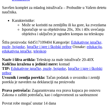
quantity
Savršen komplet za mladog istraživača – Probudite u Vašem detetu
naučnika.
Karakteristike:
Može se koristiti na zemljištu ili ka gore, ka zvezdama
Isporučuje se sa objektivima 20x, 30x i 40x uvećanja
objektiva i uključen je ugrađen kompas na teleskopu
Šifra proizvoda:
6d4517109404
Kategorije:
Edukativne igračke,
puzle, bojanke
,
Igračke i igre i školski pribor
Oznake:
edukacija
,
edukativna igračke
,
teleskop
Naziv i šifra artikla:
Teleskop za male istraživače 20-40X
Količina izražena u jedinici mere:
komad
TIP:
Edukativne igračke, puzle, bojanke
,
Igračke i igre i školski
pribor
Uvoznik i zemlja porekla:
Tačan podatak o uvozniku i zemlji
porekla je naveden na deklaraciji na proizvodu
Prava potrošača:
Zagarantovana sva prava kupaca po osnovu
Zakona o zaštiti potrošača, kao i odgovornosti za saobraznost
Povrat robe moguć unutar 14 dana