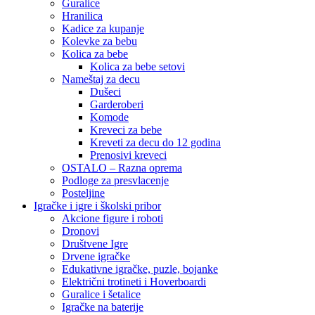
Guralice
Hranilica
Kadice za kupanje
Kolevke za bebu
Kolica za bebe
Kolica za bebe setovi
Nameštaj za decu
Dušeci
Garderoberi
Komode
Kreveci za bebe
Kreveti za decu do 12 godina
Prenosivi kreveci
OSTALO – Razna oprema
Podloge za presvlacenje
Posteljine
Igračke i igre i školski pribor
Akcione figure i roboti
Dronovi
Društvene Igre
Drvene igračke
Edukativne igračke, puzle, bojanke
Električni trotineti i Hoverboardi
Guralice i šetalice
Igračke na baterije