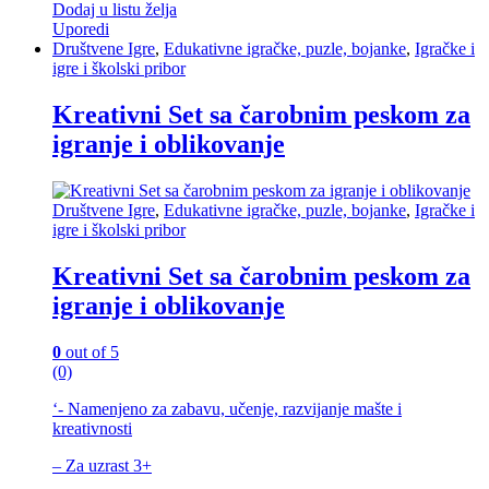
Dodaj u listu želja
Uporedi
Društvene Igre
,
Edukativne igračke, puzle, bojanke
,
Igračke i
igre i školski pribor
Kreativni Set sa čarobnim peskom za
igranje i oblikovanje
Društvene Igre
,
Edukativne igračke, puzle, bojanke
,
Igračke i
igre i školski pribor
Kreativni Set sa čarobnim peskom za
igranje i oblikovanje
0
out of 5
(0)
‘- Namenjeno za zabavu, učenje, razvijanje mašte i
kreativnosti
– Za uzrast 3+