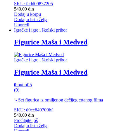
SKU: fcdd09837205
540.00
din
Dodaj u korpu
Dodaj u listu želja
Uporedi
Igračke i igre i školski pribor
Figurice Maša i Medved
Igračke i igre i školski pribor
Figurice Maša i Medved
0
out of 5
(0)
‘- Set figurica iz omiljenog dečijeg crtanog filma
SKU: d0cc640709bf
540.00
din
Pročitajte još
Dodaj u listu želja
Uporedi