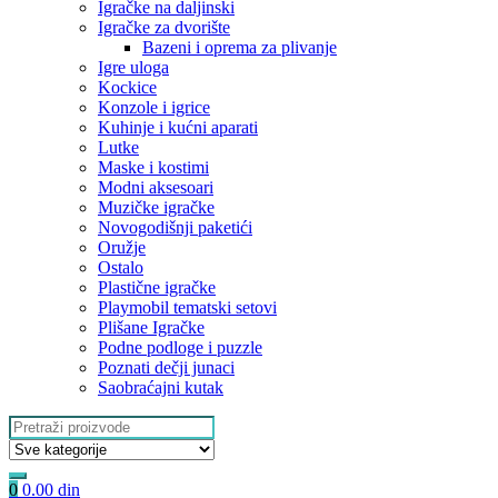
Igračke na daljinski
‎Igračke za dvorište
Bazeni i oprema za plivanje
Igre uloga
Kockice
Konzole i igrice
Kuhinje i kućni aparati
Lutke
Maske i kostimi
Modni aksesoari
Muzičke igračke
Novogodišnji paketići
Oružje
Ostalo
Plastične igračke
Playmobil tematski setovi
Plišane Igračke
Podne podloge i puzzle
Poznati dečji junaci
Saobraćajni kutak
Search
for:
0
0.00
din