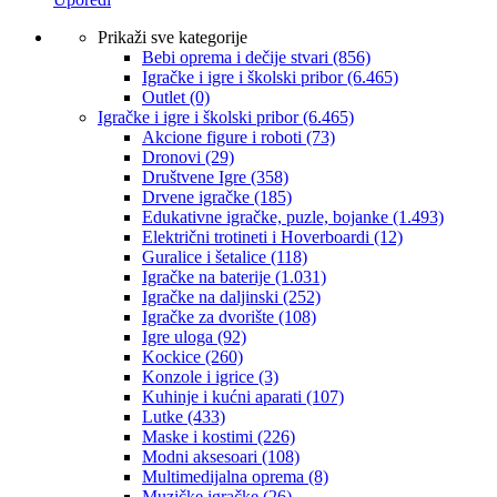
Prikaži sve kategorije
Bebi oprema i dečije stvari
(856)
Igračke i igre i školski pribor
(6.465)
Outlet
(0)
Igračke i igre i školski pribor
(6.465)
Akcione figure i roboti
(73)
Dronovi
(29)
Društvene Igre
(358)
Drvene igračke
(185)
Edukativne igračke, puzle, bojanke
(1.493)
Električni trotineti i Hoverboardi
(12)
Guralice i šetalice
(118)
Igračke na baterije
(1.031)
Igračke na daljinski
(252)
‎Igračke za dvorište
(108)
Igre uloga
(92)
Kockice
(260)
Konzole i igrice
(3)
Kuhinje i kućni aparati
(107)
Lutke
(433)
Maske i kostimi
(226)
Modni aksesoari
(108)
Multimedijalna oprema
(8)
Muzičke igračke
(26)