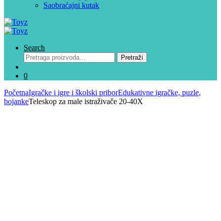
Saobraćajni kutak
Search
Pretraga
Pretraži
za:
0
Početna
Igračke i igre i školski pribor
Edukativne igračke, puzle,
bojanke
Teleskop za male istraživače 20-40X