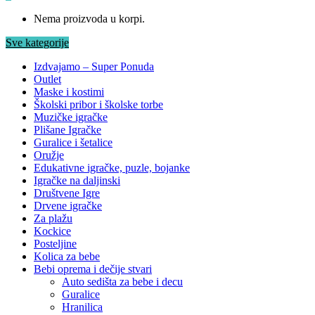
Nema proizvoda u korpi.
Sve kategorije
Izdvajamo – Super Ponuda
Outlet
Maske i kostimi
Školski pribor i školske torbe
Muzičke igračke
Plišane Igračke
Guralice i šetalice
Oružje
Edukativne igračke, puzle, bojanke
Igračke na daljinski
Društvene Igre
Drvene igračke
Za plažu
Kockice
Posteljine
Kolica za bebe
Bebi oprema i dečije stvari
Auto sedišta za bebe i decu
Guralice
Hranilica