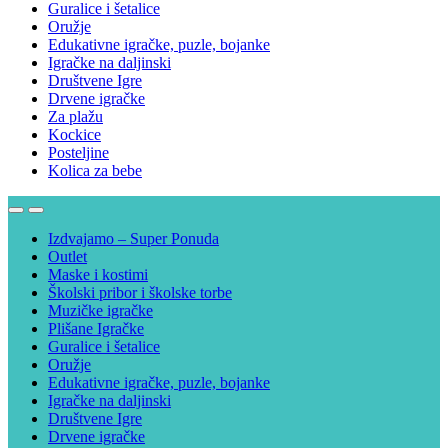
Guralice i šetalice
Oružje
Edukativne igračke, puzle, bojanke
Igračke na daljinski
Društvene Igre
Drvene igračke
Za plažu
Kockice
Posteljine
Kolica za bebe
Izdvajamo – Super Ponuda
Outlet
Maske i kostimi
Školski pribor i školske torbe
Muzičke igračke
Plišane Igračke
Guralice i šetalice
Oružje
Edukativne igračke, puzle, bojanke
Igračke na daljinski
Društvene Igre
Drvene igračke