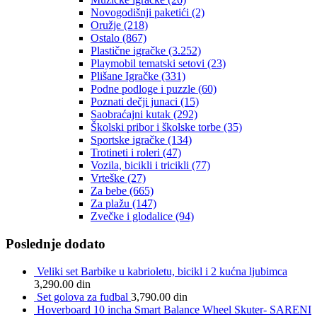
Novogodišnji paketići
(2)
Oružje
(218)
Ostalo
(867)
Plastične igračke
(3.252)
Playmobil tematski setovi
(23)
Plišane Igračke
(331)
Podne podloge i puzzle
(60)
Poznati dečji junaci
(15)
Saobraćajni kutak
(292)
Školski pribor i školske torbe
(35)
Sportske igračke
(134)
Trotineti i roleri
(47)
Vozila, bicikli i tricikli
(77)
Vrteške
(27)
Za bebe
(665)
Za plažu
(147)
Zvečke i glodalice
(94)
Poslednje dodato
Veliki set Barbike u kabrioletu, bicikl i 2 kućna ljubimca
3,290.00
din
Set golova za fudbal
3,790.00
din
Hoverboard 10 incha Smart Balance Wheel Skuter- SARENI